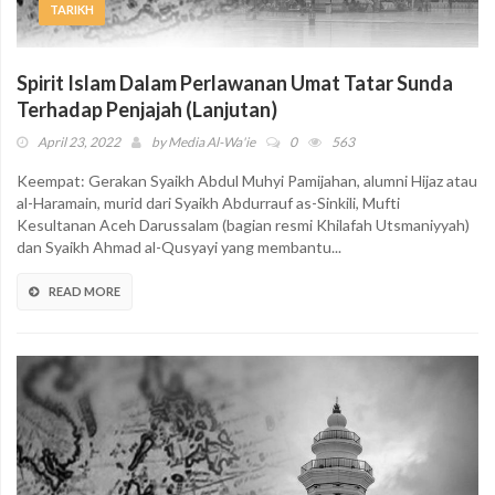
TARIKH
Spirit Islam Dalam Perlawanan Umat Tatar Sunda
Terhadap Penjajah (Lanjutan)
April 23, 2022
by
Media Al-Wa'ie
0
563
Keempat: Gerakan Syaikh Abdul Muhyi Pamijahan, alumni Hijaz atau
al-Haramain, murid dari Syaikh Abdurrauf as-Sinkili, Mufti
Kesultanan Aceh Darussalam (bagian resmi Khilafah Utsmaniyyah)
dan Syaikh Ahmad al-Qusyayi yang membantu...
READ MORE