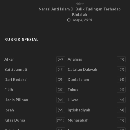
Afkar
Narasi Anti Islam Di Balik Tudingan Terhadap
Khilafah
May 4, 2018
RUBRIK SPESIAL
Afkar
Analisis
(60)
(59)
Baiti Jannati
Catatan Dakwah
(47)
(57)
Dari Redaksi
Dunia Islam
(59)
(64)
Fikih
Fokus
(57)
(59)
Hadis Pilihan
Hiwar
(58)
(58)
Ibrah
Iqtishadiyah
(55)
(54)
Kilas Dunia
Muhasabah
(223)
(59)