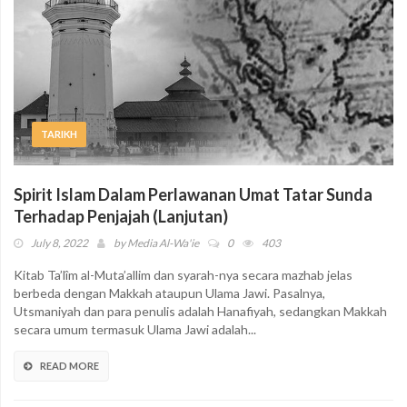
TARIKH
Spirit Islam Dalam Perlawanan Umat Tatar Sunda
Terhadap Penjajah (Lanjutan)
July 8, 2022
by
Media Al-Wa'ie
0
403
Kitab Ta’lîm al-Muta’allim dan syarah-nya secara mazhab jelas
berbeda dengan Makkah ataupun Ulama Jawi. Pasalnya,
Utsmaniyah dan para penulis adalah Hanafiyah, sedangkan Makkah
secara umum termasuk Ulama Jawi adalah...
READ MORE