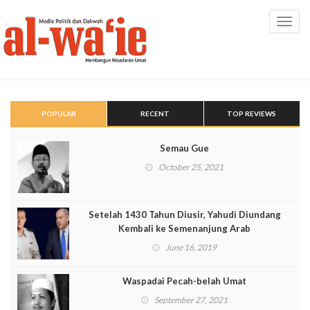
Toggl
navig
POPULAR
RECENT
TOP REVIEWS
Semau Gue
October 25, 2021
Setelah 1430 Tahun Diusir, Yahudi Diundang
Kembali ke Semenanjung Arab
June 16, 2019
Waspadai Pecah-belah Umat
September 27, 2021