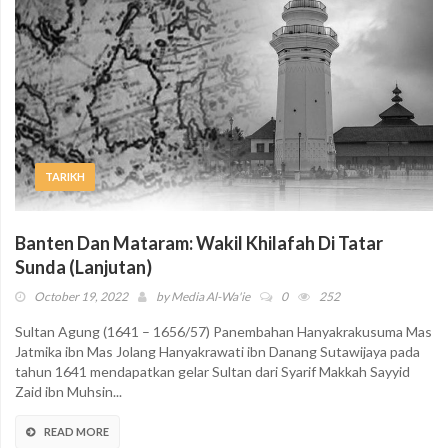
TARIKH
Banten Dan Mataram: Wakil Khilafah Di Tatar
Sunda (Lanjutan)
October 19, 2022
by
Media Al-Wa'ie
0
252
Sultan Agung (1641 – 1656/57) Panembahan Hanyakrakusuma Mas
Jatmika ibn Mas Jolang Hanyakrawati ibn Danang Sutawijaya pada
tahun 1641 mendapatkan gelar Sultan dari Syarif Makkah Sayyid
Zaid ibn Muhsin...
READ MORE