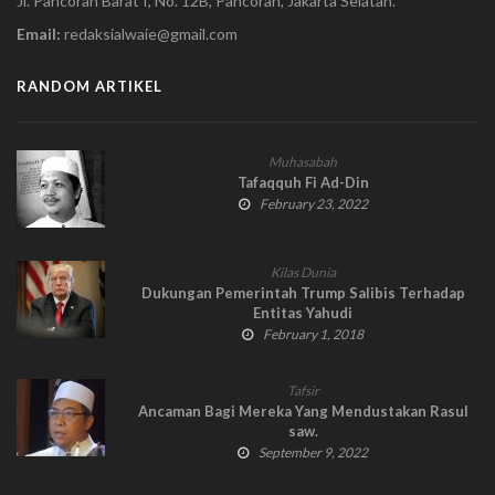
Jl. Pancoran Barat I, No. 12B, Pancoran, Jakarta Selatan.
Email:
redaksialwaie@gmail.com
RANDOM ARTIKEL
Muhasabah
Tafaqquh Fi Ad-Din
February 23, 2022
Kilas Dunia
Dukungan Pemerintah Trump Salibis Terhadap
Entitas Yahudi
February 1, 2018
Tafsir
Ancaman Bagi Mereka Yang Mendustakan Rasul
saw.
September 9, 2022