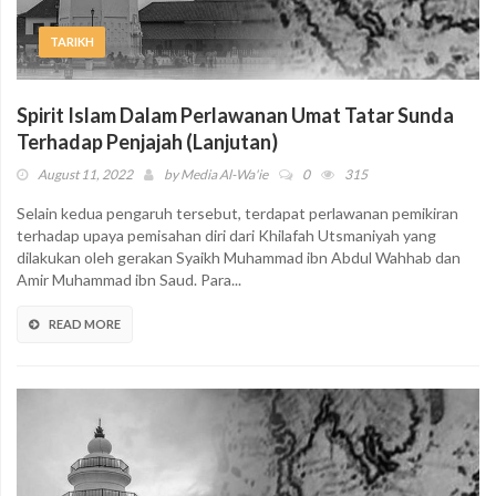
TARIKH
Spirit Islam Dalam Perlawanan Umat Tatar Sunda
Terhadap Penjajah (Lanjutan)
August 11, 2022
by
Media Al-Wa'ie
0
315
Selain kedua pengaruh tersebut, terdapat perlawanan pemikiran
terhadap upaya pemisahan diri dari Khilafah Utsmaniyah yang
dilakukan oleh gerakan Syaikh Muhammad ibn Abdul Wahhab dan
Amir Muhammad ibn Saud. Para...
READ MORE