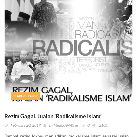
DARI REDAKSI
Rezim Gagal, Jualan ‘Radikalisme Islam’
February 20, 2019
by
Media Al-Wa'ie
0
2105
Tampak rezim Jokowi menjadikan ‘radikalisme Islam’ sebagai jualan