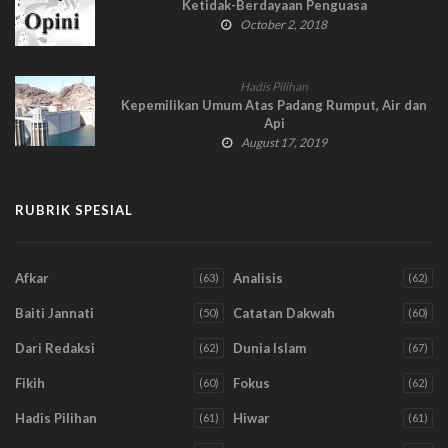
Ketidak-Berdayaan Penguasa
October 2, 2018
Hadis Pilihan
Kepemilikan Umum Atas Padang Rumput, Air dan
Api
August 17, 2019
RUBRIK SPESIAL
Afkar
Analisis
(63)
(62)
Baiti Jannati
Catatan Dakwah
(50)
(60)
Dari Redaksi
Dunia Islam
(62)
(67)
Fikih
Fokus
(60)
(62)
Hadis Pilihan
Hiwar
(61)
(61)