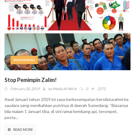
MUHASABAH
Stop Pemimpin Zalim!
February 20, 2019
by
Media Al-Wa'ie
0
2272
Awal Januari tahun 2019 ini saya berkesempatan bersilaturahmi ke
saudara yang menikahkan putrinya di daerah Sumedang. “Biasanya
bila malam 1 Januari tiba, di sini ramai kembang api, terompet,
pesta...
READ MORE