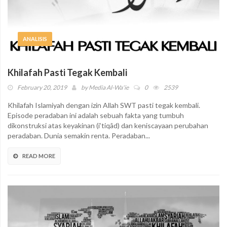
ANALISIS
Khilafah Pasti Tegak Kembali
February 20, 2019
by
Media Al-Wa'ie
0
2539
Khilafah Islamiyah dengan izin Allah SWT pasti tegak kembali.
Episode peradaban ini adalah sebuah fakta yang tumbuh
dikonstruksi atas keyakinan (i’tiqâd) dan keniscayaan perubahan
peradaban. Dunia semakin renta. Peradaban...
READ MORE