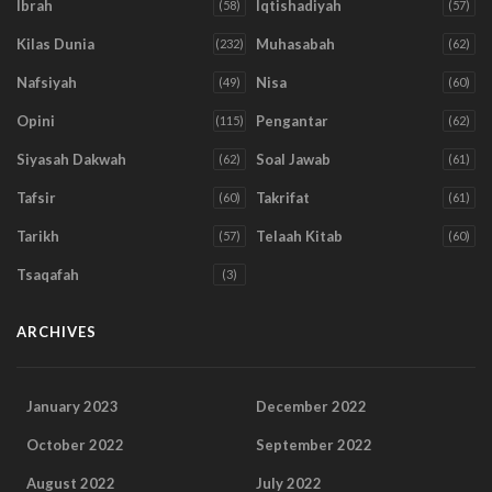
Ibrah
Iqtishadiyah
(58)
(57)
Kilas Dunia
Muhasabah
(232)
(62)
Nafsiyah
Nisa
(49)
(60)
Opini
Pengantar
(115)
(62)
Siyasah Dakwah
Soal Jawab
(62)
(61)
Tafsir
Takrifat
(60)
(61)
Tarikh
Telaah Kitab
(57)
(60)
Tsaqafah
(3)
ARCHIVES
January 2023
December 2022
October 2022
September 2022
August 2022
July 2022