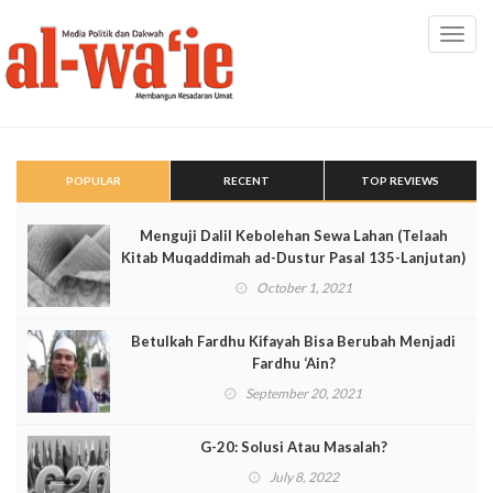
Toggl
navig
POPULAR
RECENT
TOP REVIEWS
Menguji Dalil Kebolehan Sewa Lahan (Telaah
Kitab Muqaddimah ad-Dustur Pasal 135-Lanjutan)
October 1, 2021
Betulkah Fardhu Kifayah Bisa Berubah Menjadi
Fardhu ‘Ain?
September 20, 2021
G-20: Solusi Atau Masalah?
July 8, 2022