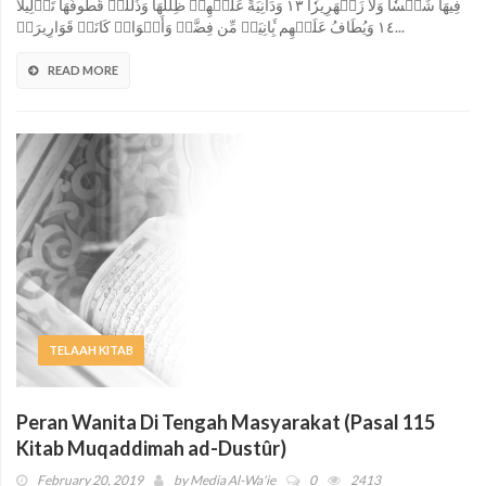
فِيهَا شَمۡسٗا وَلَا زَمۡهَرِيرٗا ١٣ وَدَانِيَةً عَلَيۡهِمۡ ظِلَٰلُهَا وَذُلِّلَتۡ قُطُوفُهَا تَذۡلِيلٗا
١٤ وَيُطَافُ عَلَيۡهِم بِ‍َٔانِيَةٖ مِّن فِضَّةٖ وَأَكۡوَابٖ كَانَتۡ قَوَارِيرَا۠...
READ MORE
TELAAH KITAB
Peran Wanita Di Tengah Masyarakat (Pasal 115
Kitab Muqaddimah ad-Dustûr)
February 20, 2019
by
Media Al-Wa'ie
0
2413