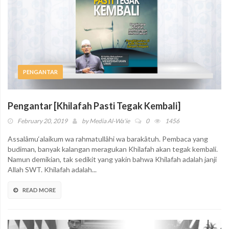
PENGANTAR
Pengantar [Khilafah Pasti Tegak Kembali]
February 20, 2019
by
Media Al-Wa'ie
0
1456
Assalâmu‘alaikum wa rahmatullâhi wa barakâtuh. Pembaca yang
budiman, banyak kalangan meragukan Khilafah akan tegak kembali.
Namun demikian, tak sedikit yang yakin bahwa Khilafah adalah janji
Allah SWT. Khilafah adalah...
READ MORE