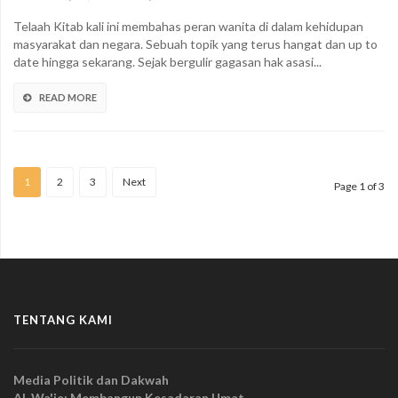
Telaah Kitab kali ini membahas peran wanita di dalam kehidupan
masyarakat dan negara. Sebuah topik yang terus hangat dan up to
date hingga sekarang. Sejak bergulir gagasan hak asasi...
READ MORE
1
2
3
Next
Page 1 of 3
TENTANG KAMI
Media Politik dan Dakwah
Al-Wa'ie: Membangun Kesadaran Umat