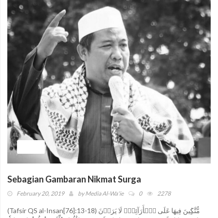
TAFSIR
Sebagian Gambaran Nikmat Surga
February 20, 2019
by
Media Al-Wa'ie
0
2278
(Tafsir QS al-Insan[76]:13-18) مُّتَّكِ‍ِٔينَ فِيهَا عَلَى ٱلۡأَرَآئِكِۖ لَا يَرَوۡنَ