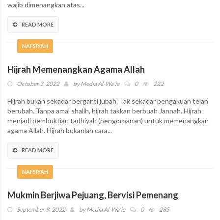
wajib dimenangkan atas...
READ MORE
NAFSIYAH
Hijrah Memenangkan Agama Allah
October 3, 2022
by
Media Al-Wa'ie
0
222
Hijrah bukan sekadar berganti jubah. Tak sekadar pengakuan telah
berubah. Tanpa amal shalih, hijrah takkan berbuah Jannah. Hijrah
menjadi pembuktian tadhiyah (pengorbanan) untuk memenangkan
agama Allah. Hijrah bukanlah cara...
READ MORE
NAFSIYAH
Mukmin Berjiwa Pejuang, Bervisi Pemenang
September 9, 2022
by
Media Al-Wa'ie
0
285