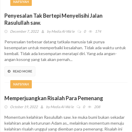
NAFSIYAH
Penyesalan Tak Bertepi Menyelisihi Jalan
Rasulullah saw.
December 7, 2022
by
Media Al-Wa'ie
0
174
Penyesalan terbesar datang tatkala manusia tak punya
kesempatan untuk memperbaiki kesalahan. Tidak ada waktu untuk
kembali. Tidak ada kesempatan meratapi diri. Yang ada angan-
angan kosong yang tak akan pernah...
READ MORE
NAFSIYAH
Memperjuangkan Risalah Para Pemenang
October 19, 2022
by
Media Al-Wa'ie
0
208
Momentum kelahiran Rasulullah saw. ke muka bumi bukan sekadar
kelahiran anak keturunan Adam as., melainkan momentum menuju
kelahiran risalah unggul yang diemban para pemenang. Risalah ini