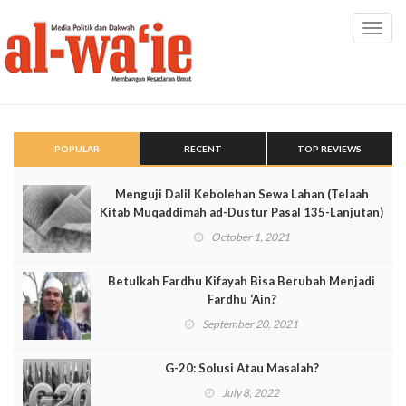
Toggl
navig
POPULAR
RECENT
TOP REVIEWS
Menguji Dalil Kebolehan Sewa Lahan (Telaah
Kitab Muqaddimah ad-Dustur Pasal 135-Lanjutan)
October 1, 2021
Betulkah Fardhu Kifayah Bisa Berubah Menjadi
Fardhu ‘Ain?
September 20, 2021
G-20: Solusi Atau Masalah?
July 8, 2022