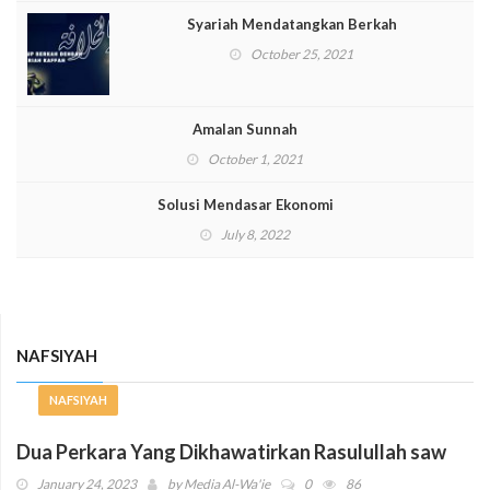
Syariah Mendatangkan Berkah
October 25, 2021
Amalan Sunnah
October 1, 2021
Solusi Mendasar Ekonomi
July 8, 2022
NAFSIYAH
NAFSIYAH
Dua Perkara Yang Dikhawatirkan Rasulullah saw
January 24, 2023
by
Media Al-Wa'ie
0
86