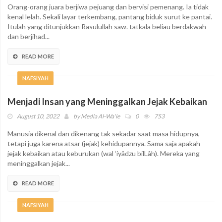
Orang-orang juara berjiwa pejuang dan bervisi pemenang. Ia tidak
kenal lelah. Sekali layar terkembang, pantang biduk surut ke pantai.
Itulah yang ditunjukkan Rasulullah saw. tatkala beliau berdakwah
dan berjihad...
READ MORE
NAFSIYAH
Menjadi Insan yang Meninggalkan Jejak Kebaikan
August 10, 2022
by
Media Al-Wa'ie
0
753
Manusia dikenal dan dikenang tak sekadar saat masa hidupnya,
tetapi juga karena atsar (jejak) kehidupannya. Sama saja apakah
jejak kebaikan atau keburukan (wal ‘iyâdzu bilLâh). Mereka yang
meninggalkan jejak...
READ MORE
NAFSIYAH