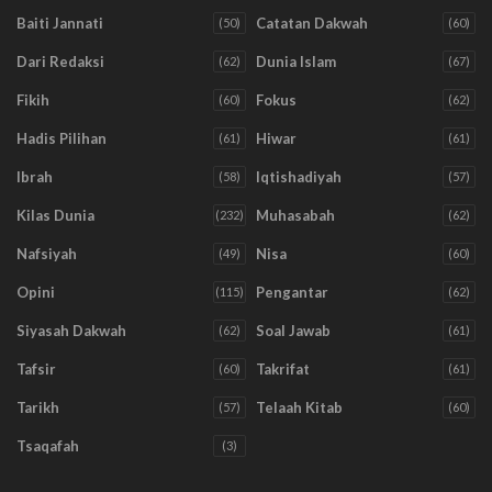
Baiti Jannati
Catatan Dakwah
(50)
(60)
Dari Redaksi
Dunia Islam
(62)
(67)
Fikih
Fokus
(60)
(62)
Hadis Pilihan
Hiwar
(61)
(61)
Ibrah
Iqtishadiyah
(58)
(57)
Kilas Dunia
Muhasabah
(232)
(62)
Nafsiyah
Nisa
(49)
(60)
Opini
Pengantar
(115)
(62)
Siyasah Dakwah
Soal Jawab
(62)
(61)
Tafsir
Takrifat
(60)
(61)
Tarikh
Telaah Kitab
(57)
(60)
Tsaqafah
(3)