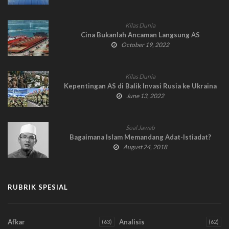
Kilas Dunia
Cina Bukanlah Ancaman Langsung AS
October 19, 2022
Kilas Dunia
Kepentingan AS di Balik Invasi Rusia ke Ukraina
June 13, 2022
Soal Jawab
Bagaimana Islam Memandang Adat-Istiadat?
August 24, 2018
RUBRIK SPESIAL
Afkar
Analisis
(63)
(62)