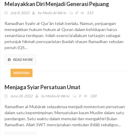
Melayakkan Diri Menjadi Generasi Pejuang
July 8, 2022
by
Media Al-Wa'ie
0
533
Ramadhan Syahr al-Qur’ân telah berlalu. Namun, perjuangan
menegakkan hukum-hukum al-Quran dalam kehidupan harus
senantiasa terdepan. Inilah esensi la’allakum tattaqûn sebagai
petunjuk hikmah pensyariatan ibadah shaum Ramadhan sebulan
penuh (QS...
READ MORE
NAFSIYAH
Menjaga Syiar Persatuan Umat
June 28, 2022
by
Media Al-Wa'ie
0
330
Ramadhan al-Mubârak selayaknya menjadi momentum persatuan
dalam satu kepemimpinan. Menyatukan kaum Muslim dalam satu
pandangan. Satu waktu dalam memulai dan mengakhiri Bulan
Ramadhan. Allah SWT menciptakan rembulan (hilâl) sekaligus...