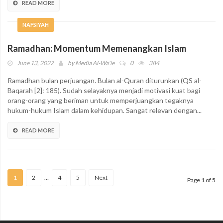
READ MORE
NAFSIYAH
Ramadhan: Momentum Memenangkan Islam
June 13, 2022
by
Media Al-Wa'ie
0
384
Ramadhan bulan perjuangan. Bulan al-Quran diturunkan (QS al-
Baqarah [2]: 185). Sudah selayaknya menjadi motivasi kuat bagi
orang-orang yang beriman untuk memperjuangkan tegaknya
hukum-hukum Islam dalam kehidupan. Sangat relevan dengan...
READ MORE
1
2
…
4
5
Next
Page 1 of 5