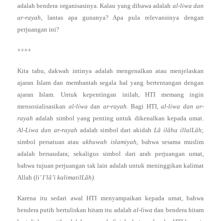
adalah bendera organisasinya. Kalau yang dibawa adalah
al-liwa dan
ar-rayah
, lantas apa gunanya? Apa pula relevansinya dengan
perjuangan ini?
++++
Kita tahu, dakwah intinya adalah mengenalkan atau menjelaskan
ajaran Islam dan membantah segala hal yang bertentangan dengan
ajaran Islam. Untuk kepentingan inilah, HTI memang ingin
mensosialisasikan
al-liwa
dan
ar-rayah
. Bagi HTI,
al-liwa dan ar-
rayah
adalah simbol yang penting untuk dikenalkan kepada umat.
Al-Liwa dan ar-rayah
adalah simbol dari akidah
Lâ ilâha illalLâh
;
simbol persatuan atau
ukhuwah islamiyah
, bahwa sesama muslim
adalah bersaudara; sekaligus simbol dari arah perjuangan umat,
bahwa tujuan perjuangan tak lain adalah untuk meninggikan kalimat
Allah (
li’ I’lâ’i kalimatilLâh).
Karena itu sedari awal HTI menyampaikan kepada umat, bahwa
bendera putih bertuliskan hitam itu adalah
al-liwa
dan bendera hitam