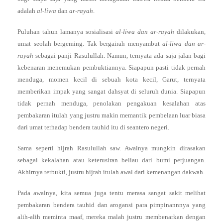
adalah
al-liwa
dan
ar-rayah
.
Puluhan tahun lamanya sosialisasi
al-liwa dan ar-rayah
dilakukan,
umat seolah bergeming. Tak bergairah menyambut
al-liwa dan ar-
rayah
sebagai panji Rasulullah. Namun, ternyata ada saja jalan bagi
kebenaran menemukan pembuktiannya. Siapapun pasti tidak pernah
menduga, momen kecil di sebuah kota kecil, Garut, ternyata
memberikan impak yang sangat dahsyat di seluruh dunia. Siapapun
tidak pernah menduga, penolakan pengakuan kesalahan atas
pembakaran itulah yang justru makin memantik pembelaan luar biasa
dari umat terhadap bendera tauhid itu di seantero negeri.
Sama seperti hijrah Rasulullah saw. Awalnya mungkin dirasakan
sebagai kekalahan atau keterusiran beliau dari bumi perjuangan.
Akhirnya terbukti, justru hijrah itulah awal dari kemenangan dakwah.
Pada awalnya, kita semua juga tentu merasa sangat sakit melihat
pembakaran bendera tauhid dan arogansi para pimpinannnya yang
alih-alih meminta maaf, mereka malah justru membenarkan dengan