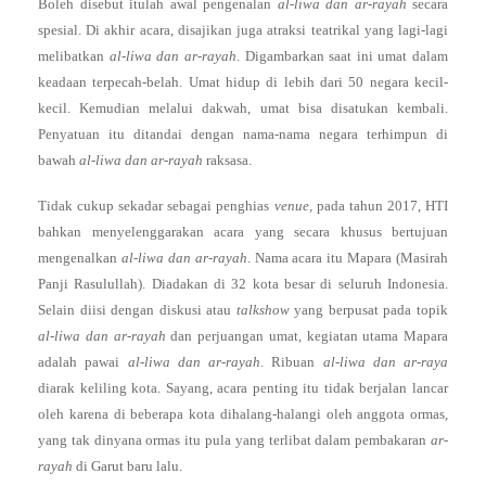
Boleh disebut itulah awal pengenalan
al-liwa dan ar-rayah
secara
spesial. Di akhir acara, disajikan juga atraksi teatrikal yang lagi-lagi
melibatkan
al-liwa dan ar-rayah
. Digambarkan saat ini umat dalam
keadaan terpecah-belah. Umat hidup di lebih dari 50 negara kecil-
kecil. Kemudian melalui dakwah, umat bisa disatukan kembali.
Penyatuan itu ditandai dengan nama-nama negara terhimpun di
bawah
al-liwa dan ar-rayah
raksasa.
Tidak cukup sekadar sebagai penghias
venue
, pada tahun 2017, HTI
bahkan menyelenggarakan acara yang secara khusus bertujuan
mengenalkan
al-liwa dan ar-rayah
. Nama acara itu Mapara (Masirah
Panji Rasulullah). Diadakan di 32 kota besar di seluruh Indonesia.
Selain diisi dengan diskusi atau
talkshow
yang berpusat pada topik
al-liwa dan ar-rayah
dan perjuangan umat, kegiatan utama Mapara
adalah pawai
al-liwa dan ar-rayah
. Ribuan
al-liwa dan ar-raya
diarak keliling kota. Sayang, acara penting itu tidak berjalan lancar
oleh karena di beberapa kota dihalang-halangi oleh anggota ormas,
yang tak dinyana ormas itu pula yang terlibat dalam pembakaran
ar-
rayah
di Garut baru lalu.