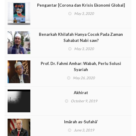
Pengantar [Corona dan Krisis Ekonomi Global]
May 3, 2020
Benarkah Khilafah Hanya Cocok Pada Zaman
Sahabat Nabi saw?
May 3, 2020
Prof. Dr. Fahmi Amhar: Wabah, Perlu Solusi
Syariah
May 26, 2020
Akhirat
October 9, 2019
Imârah as-Sufahâ‘
June 3, 2019