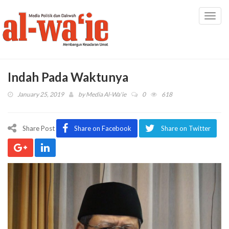
Toggl
navig
Indah Pada Waktunya
January 25, 2019
by
Media Al-Wa'ie
0
618
Share Post
Share on Facebook
Share on Twitter