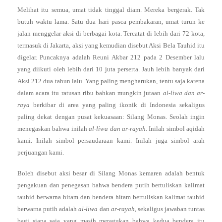
Melihat itu semua, umat tidak tinggal diam. Mereka bergerak. Tak
butuh waktu lama. Satu dua hari pasca pembakaran, umat turun ke
jalan menggelar aksi di berbagai kota. Tercatat di lebih dari 72 kota,
termasuk di Jakarta, aksi yang kemudian disebut Aksi Bela Tauhid itu
digelar. Puncaknya adalah Reuni Akbar 212 pada 2 Desember lalu
yang diikuti oleh lebih dari 10 juta perserta. Jauh lebih banyak dari
Aksi 212 dua tahun lalu. Yang paling mengharukan, tentu saja karena
dalam acara itu ratusan ribu bahkan mungkin jutaan
al-liwa dan ar-
raya
berkibar di area yang paling ikonik di Indonesia sekaligus
paling dekat dengan pusat kekuasaan: Silang Monas. Seolah ingin
menegaskan bahwa inilah
al-liwa dan ar-rayah.
Inilah simbol aqidah
kami. Inilah simbol persaudaraan kami. Inilah juga simbol arah
perjuangan kami.
Boleh disebut aksi besar di Silang Monas kemaren adalah bentuk
pengakuan dan penegasan bahwa bendera putih bertuliskan kalimat
tauhid berwarna hitam dan bendera hitam bertuliskan kalimat tauhid
berwarna putih adalah
al-liwa
dan
ar-rayah
, sekaligus jawaban tuntas
bagi siapa saja yang masih meragukan bahwa kedua bendera itu