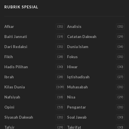
RUBRIK SPESIAL
Afkar
Analisis
(31)
(31)
Baiti Jannati
Catatan Dakwah
(19)
(29)
Dari Redaksi
Dunia Islam
(31)
(34)
Fikih
Fokus
(28)
(31)
Hadis Pilihan
Hiwar
(30)
(30)
Ibrah
Iqtishadiyah
(28)
(27)
Kilas Dunia
Muhasabah
(109)
(31)
Nafsiyah
Nisa
(18)
(29)
Opini
Pengantar
(53)
(31)
Siyasah Dakwah
Soal Jawab
(31)
(30)
Tafsir
Takrifat
(29)
(30)