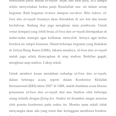
bertuliskan putih adalah
ar-rayah
. Sejak dari awal pula, HTI hampir
selalu menyertakan kedua panji Rasulullah saw. ini dalam setiap
kegiatan. Baik kegiatan
in-door
maupun
out-door
. Bila
indoor
,
al-
liwa dan ar-rayah
biasanya akan diletakkan di sisi kiri dan kanan
backdroop
. Kadang ikut juga menghiasi meja pembicara. Untuk
venue
(tempat) yang lebih besar,
al-liwa dan ar-rayah
ditempatkan di
sudut-sudut strategis agar kelihatan mencolok. Intinya agar kedua
bendera itu tampil dominan. Dalam beberapa kegiatan yang diadakan
di Gelora Bung Karno (GBK), Jakarta misalnya,
al-liwa dan ar-rayah
malah juga selalu ditancapkan di atap stadion. Berkibar gagah,
menghiasi atap stadion. Cakep sekali.
Untuk memberi kesan mendalam terhadap
al-liwa dan ar-rayah
,
dalam beberapa acara, seperti dalam Konferensi Khilafah
Internasional (KKI) tahun 2007 di GBK, malah diadakan acara khusus
penurunan
al-liwa dan ar-rayah
dari atas Stadion oleh beberapa
orang terlatih dengan
flying fox.
Atraksi ini disambut sangat antusias
oleh peserta konferensi pada waktu itu. Mereka sama sekali tidak
menyangka akan ada yang turun dari ketinggian membawa bendera.