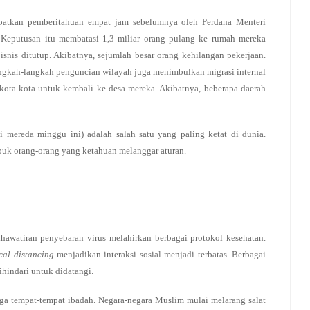
patkan pemberitahuan empat jam sebelumnya oleh Perdana Menteri
 Keputusan itu membatasi 1,3 miliar orang pulang ke rumah mereka
isnis ditutup. Akibatnya, sejumlah besar orang kehilangan pekerjaan.
ngkah-langkah penguncian wilayah juga menimbulkan migrasi internal
i kota-kota untuk kembali ke desa mereka. Akibatnya, beberapa daerah
 mereda minggu ini) adalah salah satu yang paling ketat di dunia.
k orang-orang yang ketahuan melanggar aturan.
khawatiran penyebaran virus melahirkan berbagai protokol kesehatan.
cal distancing
menjadikan interaksi sosial menjadi terbatas. Berbagai
hindari untuk didatangi.
uga tempat-tempat ibadah. Negara-negara Muslim mulai melarang salat