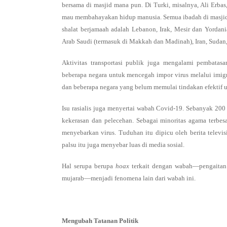
bersama di masjid mana pun. Di Turki, misalnya, Ali Erba
mau membahayakan hidup manusia. Semua ibadah di masjid t
shalat berjamaah adalah Lebanon, Irak, Mesir dan Yordani
Arab Saudi (termasuk di Makkah dan Madinah), Iran, Sudan
Aktivitas transportasi publik juga mengalami pembatasa
beberapa negara untuk mencegah impor virus melalui imigra
dan beberapa negara yang belum memulai tindakan efektif u
Isu rasialis juga menyertai wabah Covid-19. Sebanyak 20
kekerasan dan pelecehan. Sebagai minoritas agama terbes
menyebarkan virus. Tuduhan itu dipicu oleh berita televi
palsu itu juga menyebar luas di media sosial.
Hal serupa berupa
hoax
terkait dengan wabah—pengaitan d
mujarab—menjadi fenomena lain dari wabah ini.
Mengubah Tatanan Politik