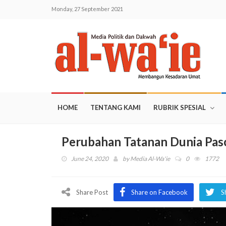
Monday, 27 September 2021
HOME
TENTANG KAMI
RUBRIK SPESIAL
Perubahan Tatanan Dunia Pas
June 24, 2020
by
Media Al-Wa'ie
0
1772
Share Post
Share on Facebook
S