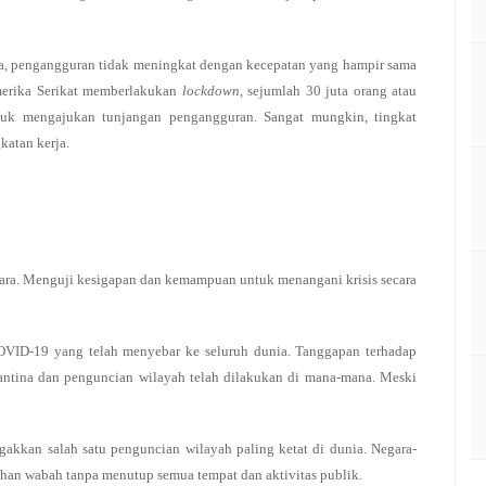
nya, pengangguran tidak meningkat dengan kecepatan yang hampir sama
merika Serikat memberlakukan
lockdown
, sejumlah 30 juta orang atau
untuk mengajukan tunjangan pengangguran. Sangat mungkin, tingkat
katan kerja.
negara. Menguji kesigapan dan kemampuan untuk menangani krisis secara
OVID-19 yang telah menyebar ke seluruh dunia. Tanggapan terhadap
rantina dan penguncian wilayah telah dilakukan di mana-mana. Meski
egakkan salah satu penguncian wilayah paling ketat di dunia. Negara-
nahan wabah tanpa menutup semua tempat dan aktivitas publik.