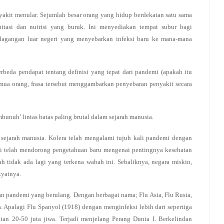
akit menular. Sejumlah besar orang yang hidup berdekatan satu sama
itasi dan nutrisi yang buruk. Ini menyediakan tempat subur bagi
rdagangan luar negeri yang menyebarkan infeksi baru ke mana-mana
rbeda pendapat tentang definisi yang tepat dari pandemi (apakah itu
emua orang, frasa tersebut menggambarkan penyebaran penyakit secara
bunuh’ lintas batas paling brutal dalam sejarah manusia.
sejarah manusia. Kolera telah mengalami tujuh kali pandemi dengan
ni telah mendorong pengetahuan baru mengenai pentingnya kesehatan
h tidak ada lagi yang terkena wabah ini. Sebaliknya, negara miskin,
kyatnya.
 pandemi yang berulang. Dengan berbagai nama; Flu Asia, Flu Rusia,
 Apalagi Flu Spanyol (1918) dengan menginfeksi lebih dari sepertiga
ian 20-50 juta jiwa. Terjadi menjelang Perang Dunia I. Berkelindan