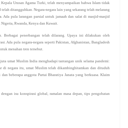
s, Kepala Urusan Agama Turki, telah menyampaikan bahwa Islam tidak
elah ditangguhkan. Negara-negara lain yang sekarang telah melarang
a. Ada pula larangan parsial untuk jamaah dan salat di masjid-masjid
, Nigeria, Rwanda, Kenya dan Kuwait.
n. Berbagai penerbangan telah dilarang. Upaya ini dilakukan oleh
si. Ada pula negara-negara seperti Pakistan, Afghanistan, Bangladesh
ntuk menahan tren tersebut.
0 juta umat Muslim India menghadapi tantangan unik selama pandemi:
ar di negara itu, umat Muslim telah dikambinghitamkan dan dituduh
si dan beberapa anggota Partai Bharatiya Janata yang berkuasa. Klaim
engan isu konspirasi global, ramalan masa depan, tips pengobatan