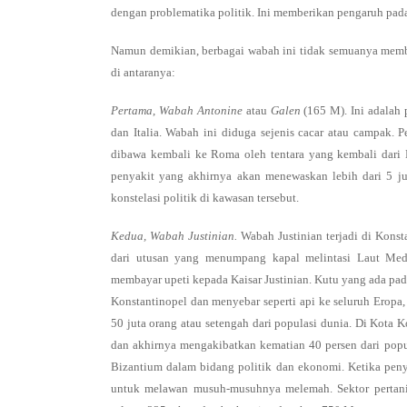
dengan problematika politik. Ini memberikan pengaruh pada
Namun demikian, berbagai wabah ini tidak semuanya member
di antaranya:
Pertama
,
Wabah Antonine
atau
Galen
(165 M). Ini adalah
dan Italia. Wabah ini diduga sejenis cacar atau campak. 
dibawa kembali ke Roma oleh tentara yang kembali dari 
penyakit yang akhirnya akan menewaskan lebih dari 5 
konstelasi politik di kawasan tersebut.
Kedua,
Wabah Justinian.
Wabah Justinian terjadi di Konst
dari utusan yang menumpang kapal melintasi Laut Medi
membayar upeti kepada Kaisar Justinian. Kutu yang ada pa
Konstantinopel dan menyebar seperti api ke seluruh Eropa,
50 juta orang atau setengah dari populasi dunia. Di Kota
dan akhirnya mengakibatkan kematian 40 persen dari popu
Bizantium dalam bidang politik dan ekonomi. Ketika pen
untuk melawan musuh-musuhnya melemah. Sektor pertani