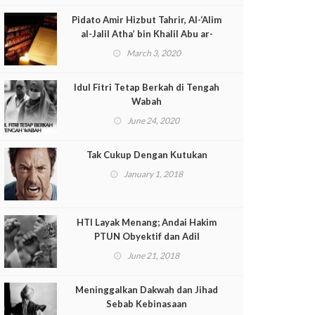
Pidato Amir Hizbut Tahrir, Al-‘Alim
al-Jalil Atha’ bin Khalil Abu ar-
Rasytah, Pada Peringatan
March 3, 2020
Penaklukan Konstantinopel 857
H/1453 M
Idul Fitri Tetap Berkah di Tengah
Wabah
June 24, 2020
Tak Cukup Dengan Kutukan
January 1, 2018
HTI Layak Menang; Andai Hakim
PTUN Obyektif dan Adil
June 21, 2018
Meninggalkan Dakwah dan Jihad
Sebab Kebinasaan