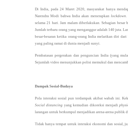
Di India, pada 24 Maret 2020, masyarakat hanya menda
Narendra Modi bahwa India akan menerapkan
lockdown
.
selama 21 hari. Jam malam diberlakukan. Sebagian besar b
Jumlah terbaru orang yang menganggur adalah 140 juta. La
besar-besaran ketika orang-orang India melarikan diri dar
yang paling ramai di dunia menjadi sunyi.
Pembatasan pergerakan dan penguncian India (yang mulai
Sejumlah video menunjukkan polisi memukul dan mencambu
Dampak Sosial-Budaya
Pola interaksi sosial pun terdampak akibat wabah ini. Ke
Social distancing
yang kemudian dikoreksi menjadi
physi
larangan untuk berkumpul menjadikan arena-arena publik di
Tidak hanya tempat untuk interaksi ekonomi dan sosial, j