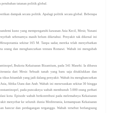
 perubahan tatanan politik global.
ikan dampak secara politik. Apalagi politik secara global. Beberapa
 pandemi kuno yang mempengaruhi kawasan Asia Kecil, Mesir, Yunani
Penyebab sebenarnya masih belum diketahui. Penyakit tak dikenal ini
Mesopotamia sekitar 165 M. Tanpa sadar, mereka telah menyebarkan
juta orang dan menghancurkan tentara Romawi. Wabah ini mengubah
antinopel, Ibukota Kekaisaran Bizantium, pada 541 Masehi. Ia dibawa
terania dari Mesir. Sebuah tanah yang baru saja ditaklukkan dan
da tikus hitamlah yang jadi dalang penyakit. Wabah itu menghancurkan
 Asia, Afrika Utara dan Arab. Wabah ini menewaskan sekitar 30 hingga
 Konstantinopel, pada puncaknya wabah membunuh 5.000 orang perhari
lasi kota. Episode wabah berkontribusi pada melemahnya Kekaisaran
yakit menyebar ke seluruh dunia Mediterania, kemampuan Kekaisaran
an hancur dan perdagangan terganggu. Wabah tersebut berlangsung