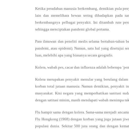
Ketika peradaban manusia berkembang, demikian pula peny
lain dan memelihara hewan sering dihadapkan pada san
berkembangnya pelbagai penyakit. Ini ditambah rute pe
sehingga menciptakan pandemi global pertama.
Para ilmuwan dan peneliti medis selama bertahun-tahun be
pandemi, atau epidemi). Namun, satu hal yang disetujui s
luas, melebihi apa yang biasanya secara geografis.
Kolera, wabah pes, cacar dan influenza adalah beberapa ‘pem
Kolera merupakan penyakit menular yang berulang dalam 
korban total jutaan manusia. Namun demikian, penyakit i
masyarakat. Kini negara yang memperhatikan sanitasi suda
dengan satitasi minim, masih mendapati wabah menimpa ra
Flu hampir sama dengan kolera. Sama-sama menjadi ancaman
Flu Hongkong (1968) dengan korban yang juga jutaan jiwa.
populasi dunia. Sekitar 500 juta orang dan dengan kemat