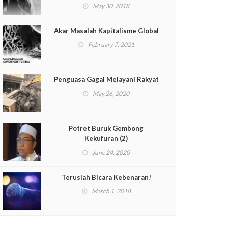
May 30, 2018
Akar Masalah Kapitalisme Global
February 7, 2021
Penguasa Gagal Melayani Rakyat
May 26, 2020
Potret Buruk Gembong
Kekufuran (2)
June 24, 2020
Teruslah Bicara Kebenaran!
March 1, 2018