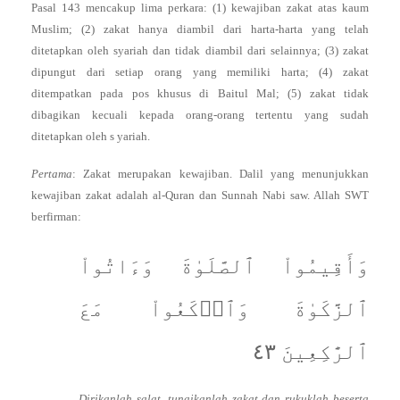
Pasal 143 mencakup lima perkara: (1) kewajiban zakat atas kaum
Muslim; (2) zakat hanya diambil dari harta-harta yang telah
ditetapkan oleh syariah dan tidak diambil dari selainnya; (3) zakat
dipungut dari setiap orang yang memiliki harta; (4) zakat
ditempatkan pada pos khusus di Baitul Mal; (5) zakat tidak
dibagikan kecuali kepada orang-orang tertentu yang sudah
ditetapkan oleh s yariah.
Pertama
: Zakat merupakan kewajiban. Dalil yang menunjukkan
kewajiban zakat adalah al-Quran dan Sunnah Nabi saw. Allah SWT
berfirman:
وَأَقِيمُواْ ٱلصَّلَوٰةَ وَءَاتُواْ
ٱلزَّكَوٰةَ وَٱرۡكَعُواْ مَعَ
ٱلرَّٰكِعِينَ ٤٣
Dirikanlah salat, tunaikanlah zakat dan rukuklah beserta