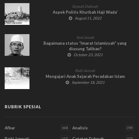
Siyasah Dakwah
Aspek Politis Khutbah Haji Wada’
August 11, 2022
Soal Jawab
Bagaimana status “Imarat Islamiyyah” yang
diusung Taliban?
October 23, 2021
Baiti Jannati
Mengajari Anak Sejarah Peradaban Islam
September 18, 2021
RUBRIK SPESIAL
Afkar
Analisis
(60)
(59)
Baiti Jannati
Catatan Dakwah
(47)
(57)