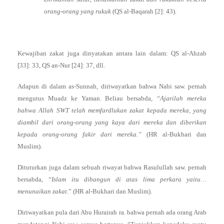
orang-orang yang rukuk
(QS al-Baqarah [2]: 43).
Kewajiban zakat juga dinyatakan antara lain dalam: QS al-Ahzab
[33]: 33, QS an-Nur [24]: 37, dll.
Adapun di dalam as-Sunnah, diriwayatkan bahwa Nabi saw. pernah
mengutus Muadz ke Yaman. Beliau bersabda,
“Ajarilah mereka
bahwa Allah SWT telah memfardlukan zakat kepada mereka, yang
diambil dari orang-orang yang kaya dari mereka dan diberikan
kepada orang-orang fakir dari mereka.”
(HR al-Bukhari dan
Muslim).
Dituturkan juga dalam sebuah riwayat bahwa Rasulullah saw. pernah
bersabda,
“Islam itu dibangun di atas lima perkara yaitu…
menunaikan zakat.
” (HR al-Bukhari dan Muslim).
Diriwayatkan pula dari Abu Hurairah ra. bahwa pernah ada orang Arab