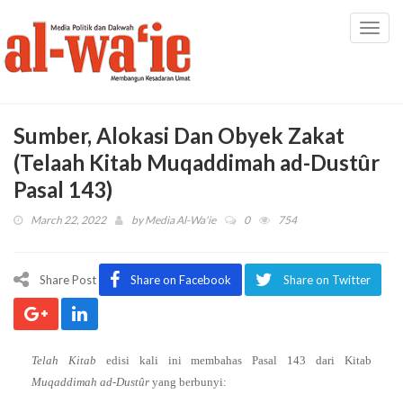
Toggl
navig
Sumber, Alokasi Dan Obyek Zakat
(Telaah Kitab Muqaddimah ad-Dustûr
Pasal 143)
March 22, 2022
by
Media Al-Wa'ie
0
754
Share Post
Share on Facebook
Share on Twitter
T
elah Kitab
edisi kali ini membahas Pasal 143 dari Kitab
Muqaddimah ad-Dustûr
yang berbunyi: