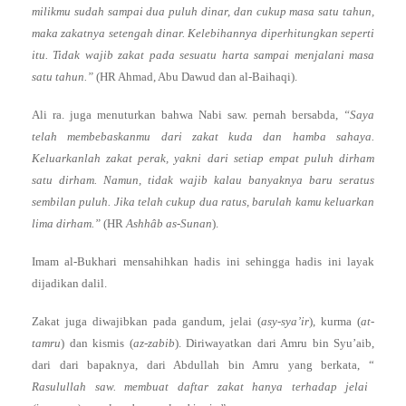
milikmu sudah sampai dua puluh dinar, dan cukup masa satu tahun,
maka zakatnya setengah dinar. Kelebihannya diperhitungkan seperti
itu. Tidak wajib zakat pada sesuatu harta sampai menjalani masa
satu tahun.”
(HR Ahmad, Abu Dawud dan al-Baihaqi).
Ali ra. juga menuturkan bahwa Nabi saw. pernah bersabda,
“Saya
telah membebaskanmu dari zakat kuda dan hamba sahaya.
Keluarkanlah zakat perak, yakni dari setiap empat puluh dirham
satu dirham. Namun, tidak wajib kalau banyaknya baru seratus
sembilan puluh. Jika telah cukup dua ratus, barulah kamu keluarkan
lima dirham.”
(HR
Ashhâb as-Sunan
).
Imam al-Bukhari mensahihkan hadis ini sehingga hadis ini layak
dijadikan dalil.
Zakat juga diwajibkan pada gandum, jelai (
asy-sya’ir
), kurma (
at-
tamru
) dan kismis (
az-zabib
). Diriwayatkan dari Amru bin Syu’aib,
dari dari bapaknya, dari Abdullah bin Amru yang berkata, “
Rasulullah saw. membuat daftar zakat hanya terhadap jelai