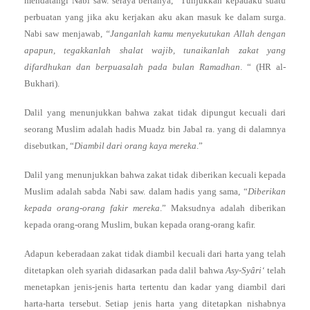
mendatangi Nabi saw. seraya bertanya, “Tunjukkan kepadaku suatu
perbuatan yang jika aku kerjakan aku akan masuk ke dalam surga.
Nabi saw menjawab,
“Janganlah kamu menyekutukan Allah dengan
apapun, tegakkanlah shalat wajib, tunaikanlah zakat yang
difardhukan dan berpuasalah pada bulan Ramadhan
. “ (HR al-
Bukhari).
Dalil yang menunjukkan bahwa zakat tidak dipungut kecuali dari
seorang Muslim adalah hadis Muadz bin Jabal ra. yang di dalamnya
disebutkan, “
Diambil dari orang kaya mereka
.”
Dalil yang menunjukkan bahwa zakat tidak diberikan kecuali kepada
Muslim adalah sabda Nabi saw. dalam hadis yang sama, “
Diberikan
kepada orang-orang fakir mereka
.” Maksudnya adalah diberikan
kepada orang-orang Muslim, bukan kepada orang-orang kafir.
Adapun keberadaan zakat tidak diambil kecuali dari harta yang telah
ditetapkan oleh syariah didasarkan pada dalil bahwa
Asy-Syâri‘
telah
menetapkan jenis-jenis harta tertentu dan kadar yang diambil dari
harta-harta tersebut. Setiap jenis harta yang ditetapkan nishabnya