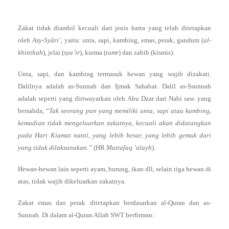
Zakat tidak diambil kecuali dari jenis harta yang telah ditetapkan
oleh
Asy-Syâri’
, yaitu: unta, sapi, kambing, emas, perak, gandum (
al-
khinthah
), jelai (
sya’ir
), kurma (
tamr
) dan zabib (kismis).
Unta, sapi, dan kambing termasuk hewan yang wajib dizakati.
Dalilnya adalah as-Sunnah dan Ijmak Sahabat. Dalil as-Ssunnah
adalah seperti yang diriwayatkan oleh Abu Dzar dari Nabi saw. yang
bersabda, “
Tak seorang pun yang memiliki unta, sapi atau kambing,
kemudian tidak mengeluarkan zakatnya, kecuali akan didatangkan
pada Hari Kiamat nanti, yang lebih besar, yang lebih gemuk dari
yang tidak dilaksanakan.”
(HR
Muttafaq ’alayh
).
Hewan-hewan lain seperti ayam, burung, ikan dll, selain tiga hewan di
atas, tidak wajib dikeluarkan zakatnya.
Zakat emas dan perak ditetapkan berdasarkan al-Quran dan as-
Sunnah. Di dalam al-Quran Allah SWT berfirman: