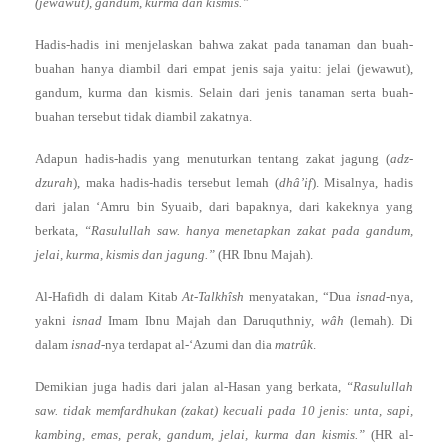
(jewawut), gandum, kurma dan kismis.”
Hadis-hadis ini menjelaskan bahwa zakat pada tanaman dan buah-
buahan hanya diambil dari empat jenis saja yaitu: jelai (jewawut),
gandum, kurma dan kismis. Selain dari jenis tanaman serta buah-
buahan tersebut tidak diambil zakatnya.
Adapun hadis-hadis yang menuturkan tentang zakat jagung (
adz-
dzurah
), maka hadis-hadis tersebut lemah (
dhâ’if
). Misalnya, hadis
dari jalan ‘Amru bin Syuaib, dari bapaknya, dari kakeknya yang
berkata,
“Rasulullah saw. hanya menetapkan zakat pada gandum,
jelai, kurma, kismis dan jagung.”
(HR Ibnu Majah).
Al-Hafidh di dalam Kitab
At-Talkhîsh
menyatakan, “Dua
isnad
-nya,
yakni
isnad
Imam Ibnu Majah dan Daruquthniy,
wâh
(lemah). Di
dalam
isnad
-nya terdapat al-‘Azumi dan dia
matrûk
.
Demikian juga hadis dari jalan al-Hasan yang berkata,
“Rasulullah
saw. tidak memfardhukan (zakat) kecuali pada 10 jenis: unta, sapi,
kambing, emas, perak, gandum, jelai, kurma dan kismis.”
(HR al-