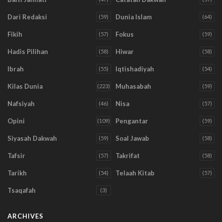
Dari Redaksi
Dunia Islam
(59)
(64)
Fikih
Fokus
(57)
(59)
Hadis Pilihan
Hiwar
(58)
(58)
Ibrah
Iqtishadiyah
(55)
(54)
Kilas Dunia
Muhasabah
(223)
(59)
Nafsiyah
Nisa
(46)
(57)
Opini
Pengantar
(109)
(59)
Siyasah Dakwah
Soal Jawab
(59)
(58)
Tafsir
Takrifat
(57)
(58)
Tarikh
Telaah Kitab
(54)
(57)
Tsaqafah
(3)
ARCHIVES