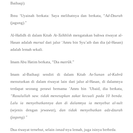
Baihaqi).
Ibnu ‘Uyainah berkata: Saya melihatnya dan berkata, “
Ad-Dzurah
(jagung).”
Al-Hafidh di dalam Kitab
At-Talkhîsh
mengatakan bahwa riwayat al-
Hasan adalah
mursal
dari jalur ‘Amru bin Syu’aib dan dia (al-Hasan)
adalah lemah sekali.
Imam Abu Hatim berkata, “Dia
matrûk
.”
Imam al-Baihaqi sendiri di dalam Kitab
As-Sunan al-Kubrâ
menuturkan di dalam riwayat lain dari jalur al-Hasan, di dalamnya
terdapat seorang perawi bernama ’Amru bin ‘Ubaid, dia berkata,
“Rasulullah saw. tidak menetapkan zakat kecuali pada 10 benda.
Lalu ia menyebutkannya dan di dalamnya ia menyebut al-sult
(sejenis dengan jewawut),
dan tidak menyebutkan adz-dzurah
(jagung).”
Dua riwayat tersebut, selain
isnad
-nya lemah, juga isinya berbeda.