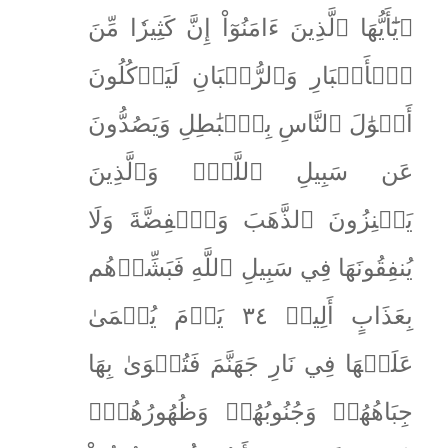
۞يَٰٓأَيُّهَا ٱلَّذِينَ ءَامَنُوٓاْ إِنَّ كَثِيرٗا مِّنَ
ٱلۡأَحۡبَارِ وَٱلرُّهۡبَانِ لَيَأۡكُلُونَ
أَمۡوَٰلَ ٱلنَّاسِ بِٱلۡبَٰطِلِ وَيَصُدُّونَ
عَن سَبِيلِ ٱللَّهِۗ وَٱلَّذِينَ
يَكۡنِزُونَ ٱلذَّهَبَ وَٱلۡفِضَّةَ وَلَا
يُنفِقُونَهَا فِي سَبِيلِ ٱللَّهِ فَبَشِّرۡهُم
بِعَذَابٍ أَلِيمٖ ٣٤ يَوۡمَ يُحۡمَىٰ
عَلَيۡهَا فِي نَارِ جَهَنَّمَ فَتُكۡوَىٰ بِهَا
جِبَاهُهُمۡ وَجُنُوبُهُمۡ وَظُهُورُهُمۡۖ