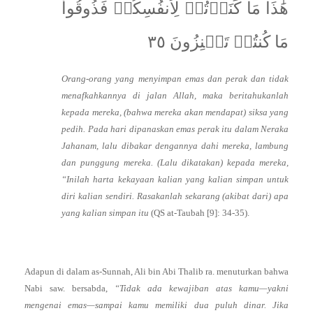
هَٰذَا مَا كَنَزۡتُمۡ لِأَنفُسِكُمۡ فَذُوقُواْ
مَا كُنتُمۡ تَكۡنِزُونَ ٣٥
Orang-orang yang menyimpan emas dan perak dan tidak
menafkahkannya di jalan Allah, maka beritahukanlah
kepada mereka, (bahwa mereka akan mendapat) siksa yang
pedih. Pada hari dipanaskan emas perak itu dalam Neraka
Jahanam, lalu dibakar dengannya dahi mereka, lambung
dan punggung mereka. (Lalu dikatakan) kepada mereka,
“Inilah harta kekayaan kalian yang kalian simpan untuk
diri kalian sendiri. Rasakanlah sekarang (akibat dari) apa
yang kalian simpan itu
(QS at-Taubah [9]: 34-35).
Adapun di dalam as-Sunnah, Ali bin Abi Thalib ra. menuturkan bahwa
Nabi saw. bersabda,
“Tidak ada kewajiban atas kamu—yakni
mengenai emas—sampai kamu memiliki dua puluh dinar. Jika