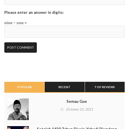
Please enter an answer in digits:
nine − one =
POPULAR
RECENT
TOP REVIEWS
Semau Gue
October 25, 2021