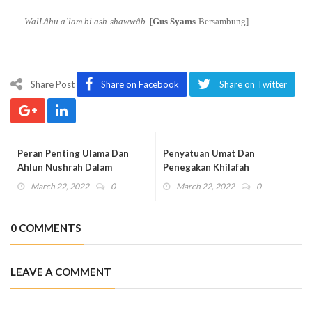
WalLâhu a’lam bi ash-shawwâb.
[
Gus Syams
-Bersambung]
Share Post
Share on Facebook
Share on Twitter
Peran Penting Ulama Dan
Penyatuan Umat Dan
Ahlun Nushrah Dalam
Penegakan Khilafah
Perubahan
March 22, 2022
0
March 22, 2022
0
0 COMMENTS
LEAVE A COMMENT