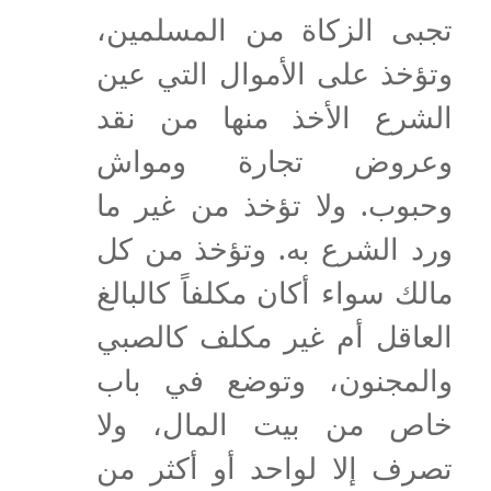
تجبى الزكاة من المسلمين،
وتؤخذ على الأموال التي عين
الشرع الأخذ منها من نقد
وعروض تجارة ومواش
وحبوب. ولا تؤخذ من غير ما
ورد الشرع به. وتؤخذ من كل
مالك سواء أكان مكلفاً كالبالغ
العاقل أم غير مكلف كالصبي
والمجنون، وتوضع في باب
خاص من بيت المال، ولا
تصرف إلا لواحد أو أكثر من