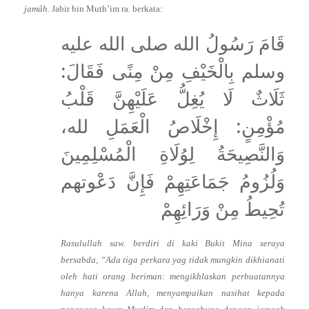
jamâh.
Jabir bin Muth’im ra. berkata:
قَامَ رَسُولُ الله صلى الله عليه
وسلم بِالْخَيْفِ مِنْ مِنًى فَقَالَ:
ثَلَاثٌ لَا يُغِلُّ عَلَيْهِنَّ قَلْبُ
مُؤْمِنٍ: إِخْلَاصُ الْعَمَلِ لله،
وَالنَّصِيحَةُ لِوُلَاةِ الْمُسْلِمِينَ
وَلُزُومُ جَمَاعَتِهِمْ فَإِنَّ دَعْوتهم
تُحِيطُ مِنْ وَرَائِهِمْ
Rasulullah saw. berdiri di kaki Bukit Mina seraya
bersabda, “Ada tiga perkara yag tidak mungkin dikhianati
oleh hati orang beriman: mengikhlaskan perbuatannya
hanya karena Allah, menyampaikan nasihat kepada