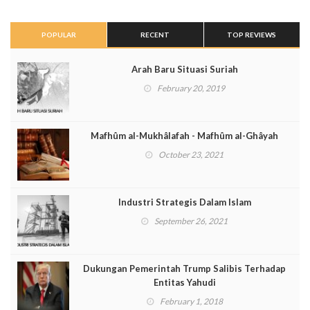
POPULAR
RECENT
TOP REVIEWS
Arah Baru Situasi Suriah
February 20, 2019
Mafhûm al-Mukhâlafah - Mafhûm al-Ghâyah
October 23, 2021
Industri Strategis Dalam Islam
September 26, 2021
Dukungan Pemerintah Trump Salibis Terhadap
Entitas Yahudi
February 1, 2018