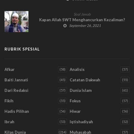
Soal Jawab
Kapan Allah SWT Menghancurkan Kezaliman?
September 26, 2021
RUBRIK SPESIAL
Afkar
Analisis
(58)
(57)
Baiti Jannati
Catatan Dakwah
(45)
(55)
Dari Redaksi
Dunia Islam
(57)
(61)
Fikih
Fokus
(55)
(57)
Hadis Pilihan
Hiwar
(56)
(56)
Ibrah
Iqtishadiyah
(53)
(52)
Kilas Dunia
Muhasabah
(214)
(57)