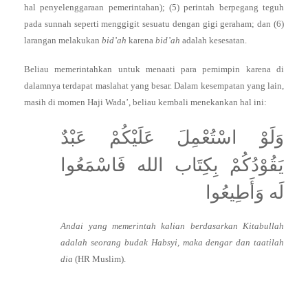
hal penyelenggaraan pemerintahan); (5) perintah berpegang teguh
pada sunnah seperti menggigit sesuatu dengan gigi geraham; dan (6)
larangan melakukan
bid’ah
karena
bid’ah
adalah kesesatan.
Beliau memerintahkan untuk menaati para pemimpin karena di
dalamnya terdapat maslahat yang besar. Dalam kesempatan yang lain,
masih di momen Haji Wada’, beliau kembali menekankan hal ini:
وَلَوْ اسْتُعْمِلَ عَلَيْكُمْ عَبْدٌ
يَقُوْدُكُمْ بِكِتَاب الله فَاسْمَعُوا
لَه وَأَطِيعُوا
Andai yang memerintah kalian berdasarkan Kitabullah
adalah seorang budak Habsyi, maka dengar dan taatilah
dia
(HR Muslim).