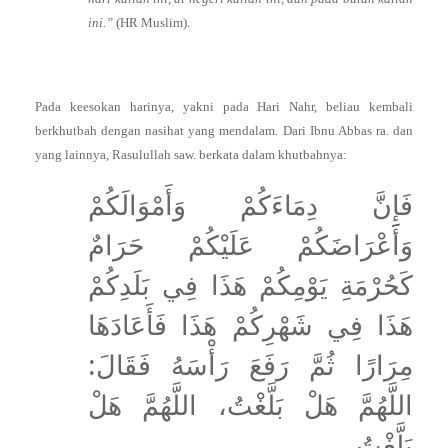
ini.”
(HR Muslim).
Pada keesokan harinya, yakni pada Hari Nahr, beliau kembali
berkhutbah dengan nasihat yang mendalam. Dari Ibnu Abbas ra. dan
yang lainnya, Rasulullah saw. berkata dalam khutbahnya:
فَإِنَّ دِمَاءَكُمْ وَأَمْوَالَكُمْ
وَأَعْرَاضَكُمْ عَلَيْكُمْ حَرَامٌ
كَحُرْمَةِ يَوْمِكُمْ هَذَا فِي بَلَدِكُمْ
هَذَا فِي شَهْرِكُمْ هَذَا فَأَعَادَهَا
مِرَارًا ثُمَّ رَفَعَ رَأْسَهُ فَقَالَ:
اللَّهُمَّ هَلْ بَلَّغْتُ، اللَّهُمَّ هَلْ
بَلَّغْتُ