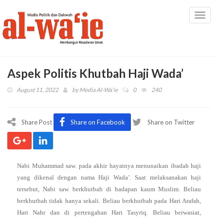
Toggl
navig
Aspek Politis Khutbah Haji Wada’
August 11, 2022
by
Media Al-Wa'ie
0
240
Share Post
Share on Facebook
Share on Twitter
Nabi Muhammad saw. pada akhir hayatnya menunaikan ibadah haji
yang dikenal dengan nama Haji Wada’. Saat melaksanakan haji
tersebut, Nabi saw. berkhutbah di hadapan kaum Muslim. Beliau
berkhutbah tidak hanya sekali. Beliau berkhutbah pada Hari Arafah,
Hari Nahr dan di pertengahan Hari Tasyriq. Beliau berwasiat,