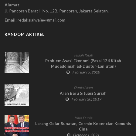
Alamat:
Jl. Pancoran Barat I, No. 12B, Pancoran, Jakarta Selatan.
Email:
redaksialwaie@gmail.com
RANDOM ARTIKEL
Telaah Kitab
Problem Asasi Ekonomi (Pasal 124 Kitab
Muqaddimah ad-Dustûr-Lanjutan)
February 5, 2020
Dunia Islam
Arah Baru Situasi Suriah
February 20, 2019
Kilas Dunia
Larang Gelar Sunatan, Cermin Kebencian Komunis
Cina
October 1, 2021