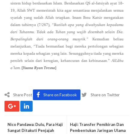
sistem hidup berdasarkan Islam. Berdasarkan QS al-Jatsiyah ayat 18-
19, Allah SWT memerintah kita agar senantiasa menjalankan semua
syariah yang sudah Allah tetapkan. Imam Ibnu Katsir mengatakan
dalam tafsirnya (7/267),
“Ikutilah apa yang diwahyukan kepadamu
dari Tuhanmu. Tidak ada Tuhan yang wajib disembah selain Dia.
Berpalinglah dari orang-orang musyrik.”
Kemudian beliau
melanjutkan, “Tiada bermanfaat bagi mereka pertolongan sebagian
mereka kepada sebagian yang lain. Sesungguhnya tiada yang mereka
peroleh selain dari kerugian, kehancuran dan kebinasaan.”
AlLâhu
a’lam
.
[
Yuana Ryan Tresna
]
Share Post
Share on Facebook
Share on Twitter
Nico Pandawa: Dulu, Para Haji
Haji: Transfer Pemikiran Dan
Sangat Ditakuti Penjajah
Pembentukan Jaringan Ulama