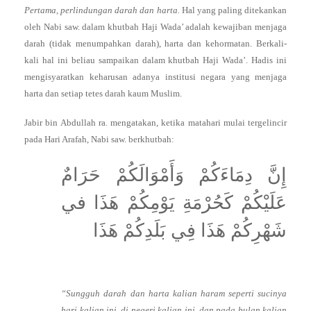
Pertama, perlindungan darah dan harta.
Hal yang paling ditekankan
oleh Nabi saw. dalam khutbah Haji Wada’ adalah kewajiban menjaga
darah (tidak menumpahkan darah), harta dan kehormatan. Berkali-
kali hal ini beliau sampaikan dalam khutbah Haji Wada’. Hadis ini
mengisyaratkan keharusan adanya institusi negara yang menjaga
harta dan setiap tetes darah kaum Muslim.
Jabir bin Abdullah ra. mengatakan, ketika matahari mulai tergelincir
pada Hari Arafah, Nabi saw. berkhutbah:
إِنَّ دِمَاءَكُمْ وَأَمْوَالَكُمْ حَرَامٌ
عَلَيْكُمْ كَحُرْمَةِ يَوْمِكُمْ هَذَا في
شَهْرِكُمْ هَذَا فِي بَلَدِكُمْ هَذَا
“Sungguh darah dan harta kalian haram seperti sucinya
hari kalian ini, di negeri kalian ini, dan pada bulan kalian