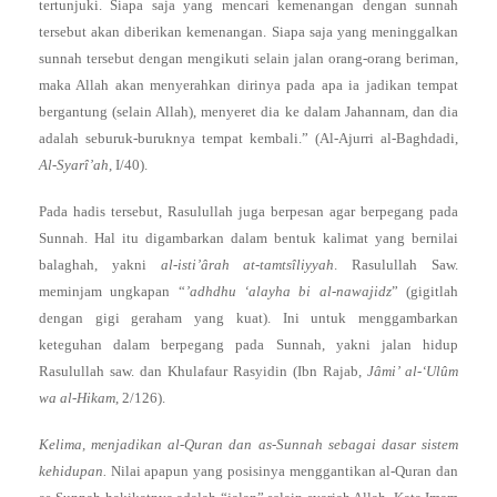
tertunjuki. Siapa saja yang mencari kemenangan dengan sunnah
tersebut akan diberikan kemenangan. Siapa saja yang meninggalkan
sunnah tersebut dengan mengikuti selain jalan orang-orang beriman,
maka Allah akan menyerahkan dirinya pada apa ia jadikan tempat
bergantung (selain Allah), menyeret dia ke dalam Jahannam, dan dia
adalah seburuk-buruknya tempat kembali.” (Al-Ajurri al-Baghdadi,
Al-Syarî’ah
, I/40).
Pada hadis tersebut, Rasulullah juga berpesan agar berpegang pada
Sunnah. Hal itu digambarkan dalam bentuk kalimat yang bernilai
balaghah, yakni
al-isti’ârah at-tamtsîliyyah
. Rasulullah Saw.
meminjam ungkapan “
’adhdhu ‘alayha bi al-nawajidz
” (gigitlah
dengan gigi geraham yang kuat). Ini untuk menggambarkan
keteguhan dalam berpegang pada Sunnah, yakni jalan hidup
Rasulullah saw. dan Khulafaur Rasyidin (Ibn Rajab,
Jâmi’ al-‘Ulûm
wa al-Hikam
, 2/126).
Kelima, menjadikan al-Quran dan as-Sunnah sebagai dasar sistem
kehidupan.
Nilai apapun yang posisinya menggantikan al-Quran dan