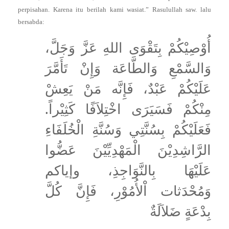
perpisahan. Karena itu berilah kami wasiat.” Rasulullah saw. lalu
bersabda:
أُوْصِيْكُمْ بِتَقْوَى اللهِ عَزَّ وَجَلَّ،
وَالسَّمْعِ وَالطَّاعَة وَإِنْ تَأَمَّرَ
عَلَيْكُمْ عَبْدٌ، فَإِنَّه مَنْ يَعِشْ
مِنْكُمْ فَسَيَرَى اخْتِلاَفًا كَثِيْراً.
فَعَلَيْكُمْ بِسُنَّتِي وَسُنَّةِ الْخُلَفَاءِ
الرَّاشِدِيْنَ الْمَهْدِيِّيْنَ عَضُّوا
عَلَيْهَا بِالنَّوَاجِذِ، وإياكم
وَمُحْدَثات اْلأُمُوْرِ، فَإِنَّ كُلَّ
بِدْعَةٍ ضَلاَلَةٌ