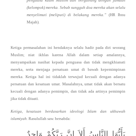
penguasa kaum Muslim dan bergabung dengan jamaah
(kelompok) mereka. Sebab sungguh doa mereka akan selalu
menyelimuti (meliputi) di belakang mereka.”
(HR Ibnu
Majah).
Ketiga permasalahan ini hendaknya selalu hadir pada diri seorang
Muslim; niat ikhlas karena Allah dalam setiap amalannya,
menyampaikan nasihat kepada penguasa dan tidak mengkhianati
mereka, serta menjaga persatuan umat di bawah kepemimpinan
mereka. Ketiga hal ini tidaklah terwujud kecuali dengan adanya
persatuan dan kesatuan umat. Masalahnya, umat tidak akan bersatu
kecuali dengan adanya pemimpin, dan tidak ada artinya pemimpin
jika tidak ditaati.
Ketiga, kesatuan berdasarkan ideologi Islam dan ukhuwah
islamiyah.
Rasulullah saw. bersabda:
يَأَيُّهَا النَّاسُ أَلاَ إِنَّ رَبَّكُمْ وَاحِدٌ