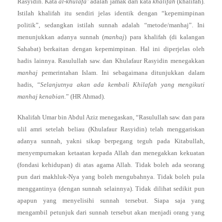
Rasyidin. Kata
al-khulafâ’
adalah jamak dari kata
khalîfah
(khalifah).
Istilah khalifah itu sendiri jelas identik dengan “kepemimpinan
politik”, sedangkan istilah sunnah adalah “metode/manhaj”. Ini
menunjukkan adanya sunnah (
manhaj
) para khalifah (di kalangan
Sahabat) berkaitan dengan kepemimpinan. Hal ini diperjelas oleh
hadis lainnya. Rasulullah saw. dan Khulafaur Rasyidin menegakkan
manhaj
pemerintahan Islam. Ini sebagaimana ditunjukkan dalam
hadis,
“Selanjutnya akan ada kembali Khilafah yang mengikuti
manhaj kenabian.
” (HR Ahmad).
Khalifah Umar bin Abdul Aziz menegaskan, “Rasulullah saw. dan para
ulil amri setelah beliau (Khulafaur Rasyidin) telah menggariskan
adanya sunnah, yakni sikap berpegang teguh pada Kitabullah,
menyempurnakan ketaatan kepada Allah dan menegakkan kekuatan
(fondasi kehidupan) di atas agama Allah. Tidak boleh ada seorang
pun dari makhluk-Nya yang boleh mengubahnya. Tidak boleh pula
menggantinya (dengan sunnah selainnya). Tidak dilihat sedikit pun
apapun yang menyelisihi sunnah tersebut. Siapa saja yang
mengambil petunjuk dari sunnah tersebut akan menjadi orang yang