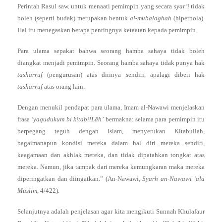
Perintah Rasul saw. untuk menaati pemimpin yang secara
syar’i
tidak
boleh (seperti budak) merupakan bentuk
al-mubalaghah
(hiperbola).
Hal itu menegaskan betapa pentingnya ketaatan kepada pemimpin.
Para ulama sepakat bahwa seorang hamba sahaya tidak boleh
diangkat menjadi pemimpin. Seorang hamba sahaya tidak punya hak
tasharruf
(pengurusan) atas dirinya sendiri, apalagi diberi hak
tasharruf
atas orang lain.
Dengan menukil pendapat para ulama, Imam al-Nawawi menjelaskan
frasa ‘
yaqudukum bi kitabilLâh’
bermakna: selama para pemimpin itu
berpegang teguh dengan Islam, menyerukan Kitabullah,
bagaimanapun kondisi mereka dalam hal diri mereka sendiri,
keagamaan dan akhlak mereka, dan tidak dipatahkan tongkat atas
mereka. Namun, jika tampak dari mereka kemungkaran maka mereka
diperingatkan dan diingatkan.” (An-Nawawi,
Syarh an-Nawawi ‘ala
Muslim
, 4/422).
Selanjutnya adalah penjelasan agar kita mengikuti Sunnah Khulafaur