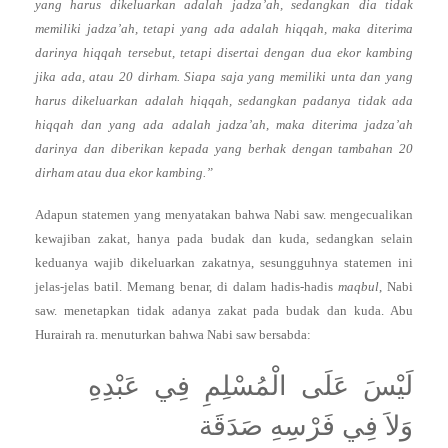
yang harus dikeluarkan adalah jadza’ah, sedangkan dia tidak
memiliki jadza’ah, tetapi yang ada adalah hiqqah, maka diterima
darinya hiqqah tersebut, tetapi disertai dengan dua ekor kambing
jika ada, atau 20 dirham. Siapa saja yang memiliki unta dan yang
harus dikeluarkan adalah hiqqah, sedangkan padanya tidak ada
hiqqah dan yang ada adalah jadza’ah, maka diterima jadza’ah
darinya dan diberikan kepada yang berhak dengan tambahan 20
dirham atau dua ekor kambing.”
Adapun statemen yang menyatakan bahwa Nabi saw. mengecualikan
kewajiban zakat, hanya pada budak dan kuda, sedangkan selain
keduanya wajib dikeluarkan zakatnya, sesungguhnya statemen ini
jelas-jelas batil. Memang benar, di dalam hadis-hadis
maqbul
, Nabi
saw. menetapkan tidak adanya zakat pada budak dan kuda. Abu
Hurairah ra. menuturkan bahwa Nabi saw bersabda:
لَيْسَ عَلَى الْمُسْلِمِ فِي عَبْدِهِ
وَلاَ فِي فَرْسِهِ صَدَقَة