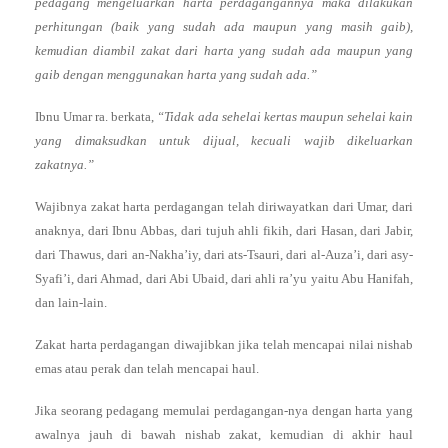
pedagang mengeluarkan harta perdagangannya maka dilakukan
perhitungan (baik yang sudah ada maupun yang masih gaib),
kemudian diambil zakat dari harta yang sudah ada maupun yang
gaib dengan menggunakan harta yang sudah ada.”
Ibnu Umar ra. berkata,
“Tidak ada sehelai kertas maupun sehelai kain
yang dimaksudkan untuk dijual, kecuali wajib dikeluarkan
zakatnya.”
Wajibnya zakat harta perdagangan telah diriwayatkan dari Umar, dari
anaknya, dari Ibnu Abbas, dari tujuh ahli fikih, dari Hasan, dari Jabir,
dari Thawus, dari an-Nakha’iy, dari ats-Tsauri, dari al-Auza’i, dari asy-
Syafi’i, dari Ahmad, dari Abi Ubaid, dari ahli ra’yu yaitu Abu Hanifah,
dan lain-lain.
Zakat harta perdagangan diwajibkan jika telah mencapai nilai nishab
emas atau perak dan telah mencapai haul.
Jika seorang pedagang memulai perdagangan-nya dengan harta yang
awalnya jauh di bawah nishab zakat, kemudian di akhir haul