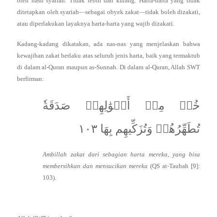
oleh nash syariah. Tidak lebih dan kurang. Harta-harta yang tidak
ditetapkan oleh syariah—sebagai obyek zakat—tidak boleh dizakati,
atau diperlakukan layaknya harta-harta yang wajib dizakati.
Kadang-kadang dikatakan, ada nas-nas yang menjelaskan bahwa
kewajiban zakat berlaku atas seluruh jenis harta, baik yang termaktub
di dalam al-Quran maupun as-Sunnah. Di dalam al-Quran, Allah SWT
berfirman:
خُذۡ مِنۡ أَمۡوَٰلِهِمۡ صَدَقَةٗ
تُطَهِّرُهُمۡ وَتُزَكِّيهِم بِهَا ١٠٣
Ambillah zakat dari sebagian harta mereka, yang bisa
membersihkan dan mensucikan mereka
(QS at-Taubah [9]:
103).