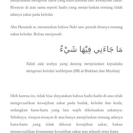
menjelaskan mengenai harta yang dikecualikan dari kewajiban zakat.
Riwayat di atas sama seperti hadis yang menje-laskan tentang tidak
adanya zakat pada keledai.
Abu Hurairah ra. menuturkan bahwa Nabi saw. pernah ditanya tentang
zakat keledai. Beliau menjawab:
مَا جَاءَنِي فِيْهَا شَيْءٌ
Tidak ada wahyu yang datang menjelaskan kepadaku
mengenai keledai sedikitpun
(HR al-Bukhari dan Muslim).
Oleh karena itu, tidak bisa dinyatakan bahwa hadis-hadis di atas telah
mengecualikan kewajiban zakat pada budak, keledai dan kuda;
sedangkan harta-harta yang lain wajib dikeluarkan zakatnya.
Sebabnya, riwayat-riwayat di atas hanya menjelaskan tentang adanya
harta-harta yang tidak dikenai kewajiban zakat, bukan
mengecualikan keumuman kewajiban zakat atas seluruh jenis harta.