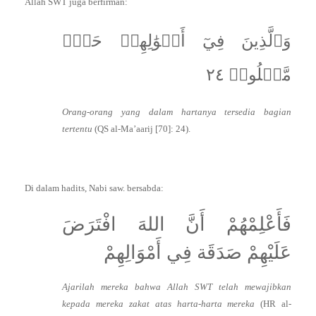
Allah SWT juga berfirman:
وَٱلَّذِينَ فِيٓ أَمۡوَٰلِهِمۡ حَقّٞ
مَّعۡلُومٞ ٢٤
Orang-orang yang dalam hartanya tersedia bagian
tertentu
(QS al-Ma’aarij [70]: 24).
Di dalam hadits, Nabi saw. bersabda:
فَأَعْلِمْهُمْ أَنَّ اللهَ افْتَرَضَ
عَلَيْهِمْ صَدَقَة فِي أَمْوَالِهِمْ
Ajarilah mereka bahwa Allah SWT telah mewajibkan
kepada mereka zakat atas harta-harta mereka
(HR al-