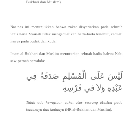
Bukhari dan Muslim).
Nas-nas ini menunjukkan bahwa zakat disyariatkan pada seluruh
jenis harta. Syariah tidak mengecualikan harta-harta tersebut, kecuali
hanya pada budak dan kuda.
Imam al-Bukhari dan Muslim menuturkan sebuah hadis bahwa Nabi
saw. pernah bersabda:
لَيْسَ عَلَى الْمُسْلِمِ صَدَقَةٌ فِي
عَبْدِهِ وَلاَ في فَرْسِهِ
Tidak ada kewajiban zakat atas seorang Muslim pada
budaknya dan kudanya
(HR al-Bukhari dan Muslim).