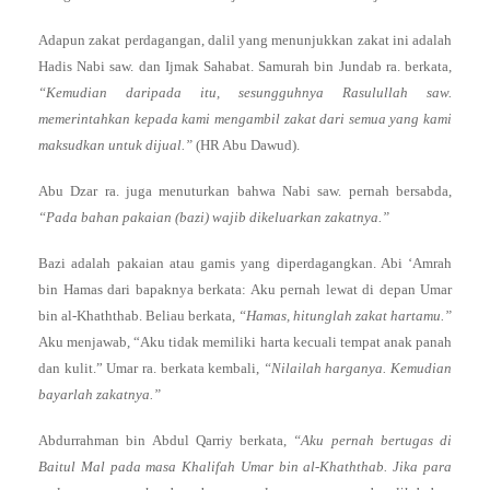
Adapun zakat perdagangan, dalil yang menunjukkan zakat ini adalah
Hadis Nabi saw. dan Ijmak Sahabat. Samurah bin Jundab ra. berkata,
“Kemudian daripada itu, sesungguhnya Rasulullah saw.
memerintahkan kepada kami mengambil zakat dari semua yang kami
maksudkan untuk dijual.”
(HR Abu Dawud).
Abu Dzar ra. juga menuturkan bahwa Nabi saw. pernah bersabda,
“Pada bahan pakaian (bazi) wajib dikeluarkan zakatnya.”
Bazi adalah pakaian atau gamis yang diperdagangkan. Abi ‘Amrah
bin Hamas dari bapaknya berkata: Aku pernah lewat di depan Umar
bin al-Khaththab. Beliau berkata,
“Hamas, hitunglah zakat hartamu.”
Aku menjawab, “Aku tidak memiliki harta kecuali tempat anak panah
dan kulit.” Umar ra. berkata kembali,
“Nilailah harganya. Kemudian
bayarlah zakatnya.”
Abdurrahman bin Abdul Qarriy berkata,
“Aku pernah bertugas di
Baitul Mal pada masa Khalifah Umar bin al-Khaththab. Jika para