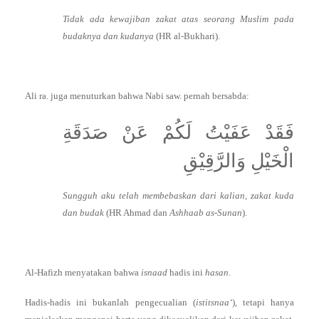
Tidak ada kewajiban zakat atas seorang Muslim pada
budaknya dan kudanya
(HR al-Bukhari).
Ali ra. juga menuturkan bahwa Nabi saw. pernah bersabda:
فَقَدْ عَفَيْتُ لَكُمْ عَنْ صَدَقَةِ
الْخَيْلِ وَالرَّقِيْقِ
Sungguh aku telah membebaskan dari kalian, zakat kuda
dan budak
(HR Ahmad dan
Ashhaab as-Sunan
).
Al-Hafizh menyatakan bahwa
isnaad
hadis ini
hasan
.
Hadis-hadis ini bukanlah pengecualian (
istitsnaa‘
), tetapi hanya