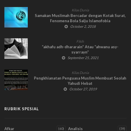
Kilas Dunia
Samakan Muslimah Bercadar dengan Kotak Surat,
Fenomena Bola Salju Islamofobia
October 2, 2018
Fikih
“akhafu adh-dhararain” Atau “ahwanu asy-
syarrayn”
September 25, 2021
Kilas Dunia
Pengkhianatan Penguasa Muslim Membuat Seolah
Yahudi Hebat
October 27, 2019
RUBRIK SPESIAL
Afkar
Analisis
(60)
(59)