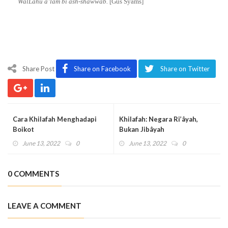
WalLâhu a’lam bi ash-shawwâb.
[Gus Syams]
Share Post
Share on Facebook
Share on Twitter
Cara Khilafah Menghadapi
Khilafah: Negara Ri’âyah,
Boikot
Bukan Jibâyah
June 13, 2022
0
June 13, 2022
0
0 COMMENTS
LEAVE A COMMENT