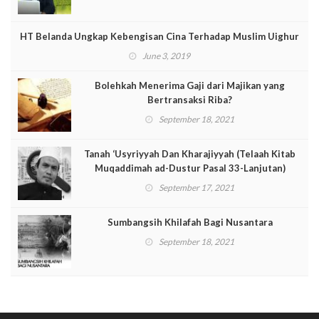
HT Belanda Ungkap Kebengisan Cina Terhadap Muslim Uighur
June 3, 2019
Bolehkah Menerima Gaji dari Majikan yang
Bertransaksi Riba?
September 18, 2021
Tanah ‘Usyriyyah Dan Kharajiyyah (Telaah Kitab
Muqaddimah ad-Dustur Pasal 33-Lanjutan)
September 17, 2021
Sumbangsih Khilafah Bagi Nusantara
September 18, 2021