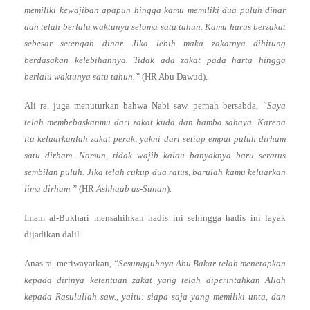
memiliki kewajiban apapun hingga kamu memiliki dua puluh dinar
dan telah berlalu waktunya selama satu tahun. Kamu harus berzakat
sebesar setengah dinar. Jika lebih maka zakatnya dihitung
berdasakan kelebihannya. Tidak ada zakat pada harta hingga
berlalu waktunya satu tahun.”
(HR Abu Dawud).
Ali ra. juga menuturkan bahwa Nabi saw. pernah bersabda,
“Saya
telah membebaskanmu dari zakat kuda dan hamba sahaya. Karena
itu keluarkanlah zakat perak, yakni dari setiap empat puluh dirham
satu dirham. Namun, tidak wajib kalau banyaknya baru seratus
sembilan puluh. Jika telah cukup dua ratus, barulah kamu keluarkan
lima dirham.”
(HR
Ashhaab as-Sunan
).
Imam al-Bukhari mensahihkan hadis ini sehingga hadis ini layak
dijadikan dalil.
Anas ra. meriwayatkan,
“Sesungguhnya Abu Bakar telah menetapkan
kepada dirinya ketentuan zakat yang telah diperintahkan Allah
kepada Rasulullah saw., yaitu: siapa saja yang memiliki unta, dan