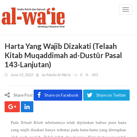
Toggl
navig
Harta Yang Wajib Dizakati (Telaah
Kitab Muqaddimah ad-Dustûr Pasal
143-Lanjutan)
June 13, 2022
by
Media Al-Wa'ie
0
455
Share Post
Share on Facebook
Share on Twitter
Pada
Telaah Kitab
sebelumnya telah dijelaskan bahwa jenis harta
yang wajib dizakati hanya terbatas pada harta-harta yang ditetapkan