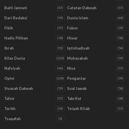
Baiti Jannati
Catatan Dakwah
(47)
(57)
Dari Redaksi
Dunia Islam
(59)
(64)
Fikih
Fokus
(57)
(59)
Hadis Pilihan
Hiwar
(58)
(58)
Ibrah
Iqtishadiyah
(55)
(54)
Kilas Dunia
Muhasabah
(223)
(59)
Nafsiyah
Nisa
(46)
(57)
Opini
Pengantar
(109)
(59)
Siyasah Dakwah
Soal Jawab
(59)
(58)
Tafsir
Takrifat
(57)
(58)
Tarikh
Telaah Kitab
(54)
(57)
Tsaqafah
(3)