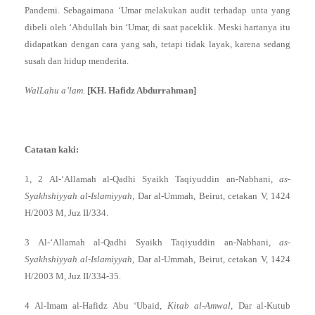
Pandemi. Sebagaimana ‘Umar melakukan audit terhadap unta yang
dibeli oleh ‘Abdullah bin ‘Umar, di saat paceklik. Meski hartanya itu
didapatkan dengan cara yang sah, tetapi tidak layak, karena sedang
susah dan hidup menderita.
WalLahu a’lam.
[KH. Hafidz Abdurrahman]
Catatan kaki:
1, 2 Al-‘Allamah al-Qadhi Syaikh Taqiyuddin an-Nabhani,
as-
Syakhshiyyah al-Islamiyyah,
Dar al-Ummah, Beirut, cetakan V, 1424
H/2003 M, Juz II/334.
3 Al-‘Allamah al-Qadhi Syaikh Taqiyuddin an-Nabhani,
as-
Syakhshiyyah al-Islamiyyah,
Dar al-Ummah, Beirut, cetakan V, 1424
H/2003 M, Juz II/334-35.
4 Al-Imam al-Hafidz Abu ‘Ubaid,
Kitab al-Amwal,
Dar al-Kutub