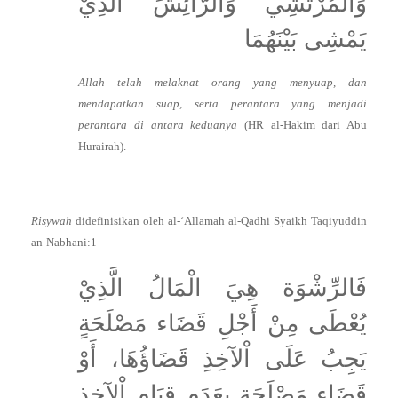
وَالْمُرْتَشِي وَالرَّائِشَ الَّذِيْ
يَمْشِى بَيْنَهُمَا
Allah telah melaknat orang yang menyuap, dan
mendapatkan suap, serta perantara yang menjadi
perantara di antara keduanya
(HR al-Hakim dari Abu
Hurairah).
Risywah
didefinisikan oleh al-‘Allamah al-Qadhi Syaikh Taqiyuddin
an-Nabhani:1
فَالرِّشْوَة هِيَ الْمَالُ الَّذِيْ
يُعْطَى مِنْ أَجْلِ قَضَاء مَصْلَحَةٍ
يَجِبُ عَلَى اْلآخِذِ قَضَاؤُهَا، أَوْ
قَضَاء مَصْلَحَة بِعَدَمِ قِيَامِ اْلآخِذِ