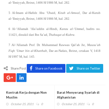
al-‘Ilmiyyah, Beirut, 1406 H/1986 M, hal. 282.
5 Al-Imam al-Hafidz Abu ‘Ubaid,
Kitab al-Amwal,
Dar al-Kutub
al-‘Ilmiyyah, Beirut, 1406 H/1986 M, hal. 282.
6 Al-‘Allamah ‘Ala’uddin al-Hindi,
Kanzu al-‘Ummal,
hadits no.
11421, dinukil dari Ibn Sa’ad,
Thabaqat al-Kubra
.
7 Al-‘Allamah Prof. Dr. Muhammad Rawwas Qal’ah Jie,
Mausu’ah
Fiqh ‘Umar bin al-Khatthab,
Dar an-Nafais, Beirut, cetakan V, 1418
H/1997 M, hal. 145.
Share Post
Share on Facebook
Share on Twitter
Kontrak Kerja dengan Non
Barat Menyerang Syariah di
Muslim
Afghanistan
October 25, 2021
0
October 25, 2021
0