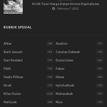
Kritik Teori Harga Dalam Sistem Kapitalisme
February 7, 2021
RUBRIK SPESIAL
Afkar
Analisis
(58)
(57)
Baiti Jannati
Catatan Dakwah
(45)
(55)
Dari Redaksi
Dunia Islam
(57)
(61)
Fikih
Fokus
(55)
(57)
Hadis Pilihan
Hiwar
(56)
(56)
Ibrah
Iqtishadiyah
(53)
(52)
Kilas Dunia
Muhasabah
(214)
(57)
Nafsiyah
Nisa
(44)
(55)