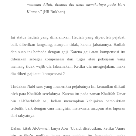
menemui Allah, dimana dia akan memikulnya pada Hari
Kiamat
.
”
(HR Bukhari).
Ini status hadiah yang diharamkan. Hadiah yang diperoleh pejabat,
baik diberikan langsung, maupun tidak, karena jabatannya. Hadiah
dan suap ini berbeda dengan gaji. Karena gaji atau kompensasi itu
diberikan sebagai kompensasi dari tugas atau pekerjaan yang
memang tidak wajib dia laksanakan. Ketika dia mengerjakan, maka
dia diberi gaji atau kompensasi.2
Tindakan Nabi saw. yang memeriksa pejabatnya ini kemudian diikuti
oleh para Khalifah setelahnya. Karena itu pada zaman Khalifah Umar
bin al-Khaththab
ra.
, beliau menerapkan kebijakan pembuktian
terbalik, baik dengan cara mengirim mata-mata maupun atas laporan
dari rakyatnya.
Dalam kitab
Al-Amwal
, karya Abu ‘Ubaid, disebutkan, ketika ‘Amru
bin as-Sha’q melihat harta para pejabat itu bertambah, maka