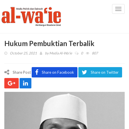
Toggl
navig
Hukum Pembuktian Terbalik
October 25, 2021
by
Media Al-Wa'ie
0
807
Share Post
Share on Facebook
Share on Twitter