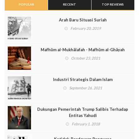
POPULAR
RECENT
TOP REVIEWS
Arah Baru Situasi Suriah
February 20, 2019
Mafhûm al-Mukhâlafah - Mafhûm al-Ghâyah
October 23, 2021
Industri Strategis Dalam Islam
September 26, 2021
Dukungan Pemerintah Trump Salibis Terhadap
Entitas Yahudi
February 1, 2018
Ketidak-Berdayaan Penguasa