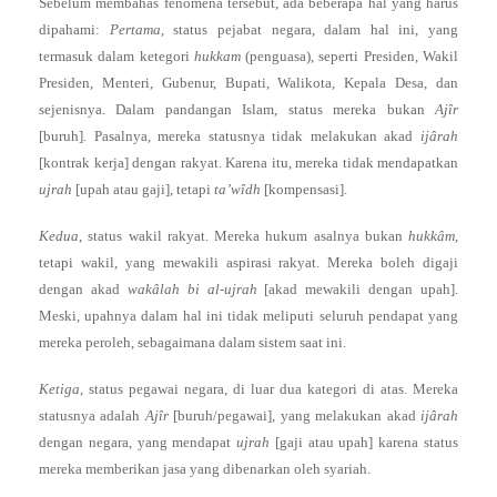
Sebelum membahas fenomena tersebut, ada beberapa hal yang harus
dipahami:
Pertama
, status pejabat negara, dalam hal ini, yang
termasuk dalam ketegori
hukkam
(penguasa), seperti Presiden, Wakil
Presiden, Menteri, Gubenur, Bupati, Walikota, Kepala Desa, dan
sejenisnya. Dalam pandangan Islam, status mereka bukan
Ajîr
[buruh]. Pasalnya, mereka statusnya tidak melakukan akad
ijârah
[kontrak kerja] dengan rakyat. Karena itu, mereka tidak mendapatkan
ujrah
[upah atau gaji], tetapi
ta’wîdh
[kompensasi].
Kedua
, status wakil rakyat. Mereka hukum asalnya bukan
hukkâm
,
tetapi wakil, yang mewakili aspirasi rakyat. Mereka boleh digaji
dengan akad
wakâlah bi al-ujrah
[akad mewakili dengan upah].
Meski, upahnya dalam hal ini tidak meliputi seluruh pendapat yang
mereka peroleh, sebagaimana dalam sistem saat ini.
Ketiga
, status pegawai negara, di luar dua kategori di atas. Mereka
statusnya adalah
Ajîr
[buruh/pegawai], yang melakukan akad
ijârah
dengan negara, yang mendapat
ujrah
[gaji atau upah] karena status
mereka memberikan jasa yang dibenarkan oleh syariah.