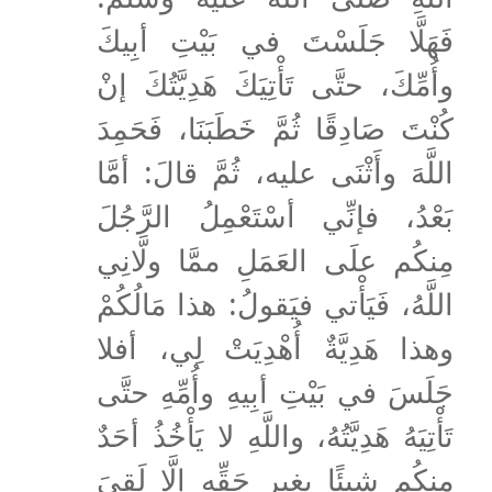
فَهَلَّا جَلَسْتَ في بَيْتِ أبِيكَ
وأُمِّكَ، حتَّى تَأْتِيَكَ هَدِيَّتُكَ إنْ
كُنْتَ صَادِقًا ثُمَّ خَطَبَنَا، فَحَمِدَ
اللَّهَ وأَثْنَى عليه، ثُمَّ قالَ: أمَّا
بَعْدُ، فإنِّي أسْتَعْمِلُ الرَّجُلَ
مِنكُم علَى العَمَلِ ممَّا ولَّانِي
اللَّهُ، فَيَأْتي فيَقولُ: هذا مَالُكُمْ
وهذا هَدِيَّةٌ أُهْدِيَتْ لِي، أفلا
جَلَسَ في بَيْتِ أبِيهِ وأُمِّهِ حتَّى
تَأْتِيَهُ هَدِيَّتُهُ، واللَّهِ لا يَأْخُذُ أحَدٌ
مِنكُم شيئًا بغيرِ حَقِّهِ إلَّا لَقِيَ