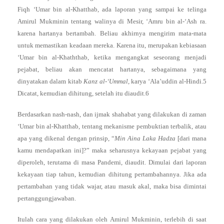
Fiqh ‘Umar bin al-Khatthab, ada laporan yang sampai ke telinga
Amirul Mukminin tentang walinya di Mesir, ‘Amru bin al-‘Ash ra.
karena hartanya bertambah. Beliau akhirnya mengirim mata-mata
untuk memastikan keadaan mereka. Karena itu, merupakan kebiasaan
‘Umar bin al-Khaththab, ketika mengangkat seseorang menjadi
pejabat, beliau akan mencatat hartanya, sebagaimana yang
dinyatakan dalam kitab
Kanz al-‘Ummal
, karya ‘Ala’uddin al-Hindi.5
Dicatat, kemudian dihitung, setelah itu diaudit.6
Berdasarkan nash-nash, dan ijmak shahabat yang dilakukan di zaman
‘Umar bin al-Khatthab, tentang mekanisme pembuktian terbalik, atau
apa yang dikenal dengan prinsip, “
Min Aina Laka Hadza
[dari mana
kamu mendapatkan ini]?” maka seharusnya kekayaan pejabat yang
diperoleh, terutama di masa Pandemi, diaudit. Dimulai dari laporan
kekayaan tiap tahun, kemudian dihitung pertambahannya. Jika ada
pertambahan yang tidak wajar, atau masuk akal, maka bisa dimintai
pertanggungjawaban.
Itulah cara yang dilakukan oleh Amirul Mukminin, terlebih di saat