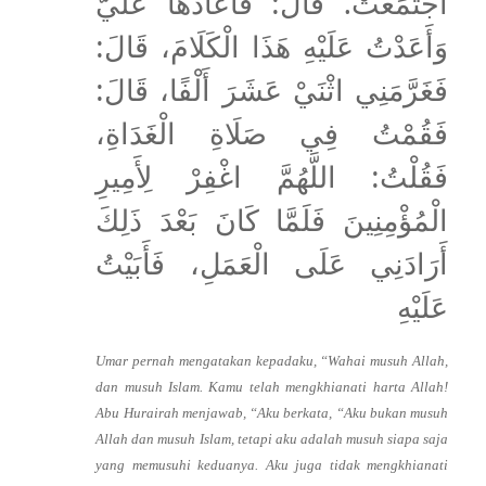
اجْتَمَعَتْ. قَالَ: فَأَعَادَهَا عَلَيَّ
وَأَعَدْتُ عَلَيْهِ هَذَا الْكَلَامَ، قَالَ:
فَغَرَّمَنِي اثْنَيْ عَشَرَ أَلْفًا، قَالَ:
فَقُمْتُ فِي صَلَاةِ الْغَدَاةِ،
فَقُلْتُ: اللَّهُمَّ اغْفِرْ لِأَمِيرِ
الْمُؤْمِنِينَ فَلَمَّا كَانَ بَعْدَ ذَلِكَ
أَرَادَنِي عَلَى الْعَمَلِ، فَأَبَيْتُ
عَلَيْهِ
Umar pernah mengatakan kepadaku, “Wahai musuh Allah,
dan musuh Islam. Kamu telah mengkhianati harta Allah!
Abu Hurairah menjawab, “Aku berkata, “Aku bukan musuh
Allah dan musuh Islam, tetapi aku adalah musuh siapa saja
yang memusuhi keduanya. Aku juga tidak mengkhianati