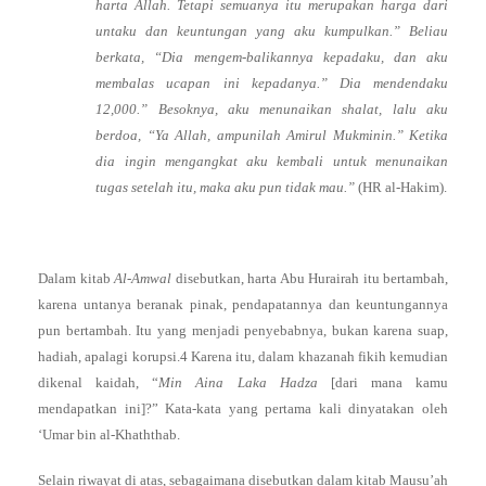
harta Allah. Tetapi semuanya itu merupakan harga dari
untaku dan keuntungan yang aku kumpulkan.” Beliau
berkata, “Dia mengem-balikannya kepadaku, dan aku
membalas ucapan ini kepadanya.” Dia mendendaku
12,000.” Besoknya, aku menunaikan shalat, lalu aku
berdoa, “Ya Allah, ampunilah Amirul Mukminin.” Ketika
dia ingin mengangkat aku kembali untuk menunaikan
tugas setelah itu, maka aku pun tidak mau.”
(HR al-Hakim).
Dalam kitab
Al-Amwal
disebutkan, harta Abu Hurairah itu bertambah,
karena untanya beranak pinak, pendapatannya dan keuntungannya
pun bertambah. Itu yang menjadi penyebabnya, bukan karena suap,
hadiah, apalagi korupsi.4 Karena itu, dalam khazanah fikih kemudian
dikenal kaidah, “
Min Aina Laka Hadza
[dari mana kamu
mendapatkan ini]?” Kata-kata yang pertama kali dinyatakan oleh
‘Umar bin al-Khaththab.
Selain riwayat di atas, sebagaimana disebutkan dalam kitab Mausu’ah