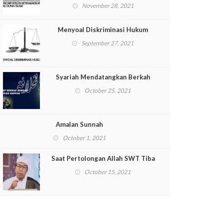
International Muslim Lawyer
November 28, 2021
Conference [IMLC])
Menyoal Diskriminasi Hukum
September 27, 2021
Syariah Mendatangkan Berkah
October 25, 2021
Amalan Sunnah
October 1, 2021
Saat Pertolongan Allah SWT Tiba
October 15, 2021