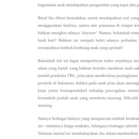
bagaimana anak mendapatkan pengasuhan yang tepat jika pe
Betul ibu diberi kemudahan untuk mendapatkan cuti yang 
menggunakan fasilitas, sarana dan prasarana di tempat 
bahkan mungkin adanya ‘
daycare’
. Namun, bukankah semu
buah hati? Bahkan ini menjadi bukti adanya perhatian y
terwujudnya tumbuh kembang anak yang optimal!
Bukankah hal ini dapat memperbesar risiko terjadinya st
udara yang buruk yang bahkan berisiko membuat anak sakit
jumlah penderita TBC, jelas akan memberikan peningkatan 
perokok di Indonesia. Infeksi pada anak jelas akan mening
kerja justru kontraproduktif terhadap pencegahan stunt
bertambah jumlah anak yang menderita stunting. Alih-alih
stunting
.
Adanya berbagai bahaya yang mengancam tumbuh kembang a
ini—mahalnya harga sembako, hilangnya berbagai subsidi
Tekanan mental ini membahayakan ibu dalam memberikan pe