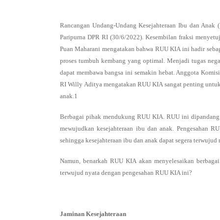
Rancangan Undang-Undang Kesejahteraan Ibu dan Anak (
Paripurna DPR RI (30/6/2022). Kesembilan fraksi menyet
Puan Maharani mengatakan bahwa RUU KIA ini hadir sebaga
proses tumbuh kembang yang optimal. Menjadi tugas neg
dapat membawa bangsa ini semakin hebat. Anggota Komisi
RI Willy Aditya mengatakan RUU KIA sangat penting untu
anak.1
Berbagai pihak mendukung RUU KIA. RUU ini dipandang
mewujudkan kesejahteraan ibu dan anak. Pengesahan RUU
sehingga kesejahteraan ibu dan anak dapat segera terwujud 
Namun, benarkah RUU KIA akan menyelesaikan berbagai 
terwujud nyata dengan pengesahan RUU KIA ini?
Jaminan Kesejahteraan