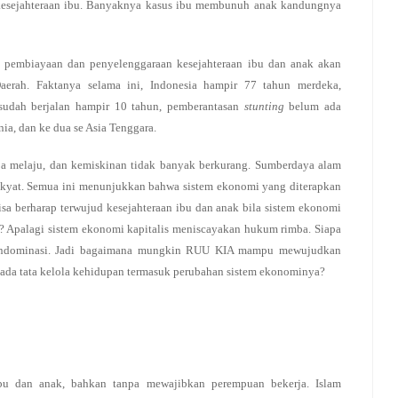
kesejahteraan ibu. Banyaknya kasus ibu membunuh anak kandungnya
 pembiayaan dan penyelenggaraan kesejahteraan ibu dan anak akan
aerah. Faktanya selama ini, Indonesia hampir 77 tahun merdeka,
sudah berjalan hampir 10 tahun, pemberantasan
stunting
belum ada
ia, dan ke dua se Asia Tenggara.
 saja melaju, dan kemiskinan tidak banyak berkurang. Sumberdaya alam
 rakyat. Semua ini menunjukkan bahwa sistem ekonomi yang diterapkan
isa berharap terwujud kesejahteraan ibu dan anak bila sistem ekonomi
is? Apalagi sistem ekonomi kapitalis meniscayakan hukum rimba. Siapa
endominasi. Jadi bagaimana mungkin RUU KIA mampu mewujudkan
pada tata kelola kehidupan termasuk perubahan sistem ekonominya?
u dan anak, bahkan tanpa mewajibkan perempuan bekerja. Islam