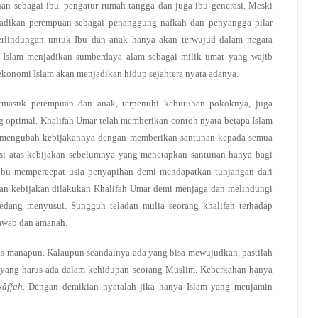
an sebagai ibu, pengatur rumah tangga dan juga ibu generasi. Meski
jadikan perempuan sebagai penanggung nafkah dan penyangga pilar
perlindungan untuk Ibu dan anak hanya akan terwujud dalam negara
. Islam menjadikan sumberdaya alam sebagai milik umat yang wajib
 ekonomi Islam akan menjadikan hidup sejahtera nyata adanya.
 termasuk perempuan dan anak, terpenuhi kebutuhan pokoknya, juga
 optimal. Khalifah Umar telah memberikan contoh nyata betapa Islam
ar mengubah kebijakannya dengan memberikan santunan kepada semua
ksi atas kebijakan sebelumnya yang menetapkan santunan hanya bagi
 ibu mempercepat usia penyapihan demi mendapatkan tunjangan dari
an kebijakan dilakukan Khalifah Umar demi menjaga dan melindungi
edang menyusui. Sungguh teladan mulia seorang khalifah terhadap
jawab dan amanah.
lis manapun. Kalaupun seandainya ada yang bisa mewujudkan, pastilah
g yang harus ada dalam kehidupan seorang Muslim. Keberkahan hanya
kâffah
. Dengan demikian nyatalah jika hanya Islam yang menjamin