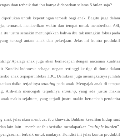
ngasuhan terbaik dari ibu hanya didapatkan selama 6 bulan saja?
diperlukan untuk kepentingan terbaik bagi anak. Begitu juga dalam
kerja; termasuk memberikan waktu dan tempat untuk memberikan ASI,
a itu justru semakin menunjukkan bahwa ibu tak mungkin fokus pada
ang terbagi antara anak dan pekerjaan. Jelas ini kontra produktif
unting? Apalagi anak juga akan berhadapan dengan ancaman kualitas
. Kondisi Indonesia sebagai negara tertinggi ke tiga di dunia dalam
risiko anak terpapar infeksi TBC. Demikian juga meningkatnya jumlah
katkan risiko terjadinya
stunting
pada anak. Mengajak anak di tempat
ing, Alih-alih mencegah terjadinya
stunting
, yang ada justru makin
 anak makin sejahtera, yang terjadi justru makin bertambah penderita
nak jelas akan membuat ibu khawatir. Bahkan kesulitan hidup saat
 dan lain-lain—membuat ibu berisiko mendapatkan
“multiple burden
”.
ngasuhan terbaik untuk anaknya. Kondisi ini jelas kontra produktif