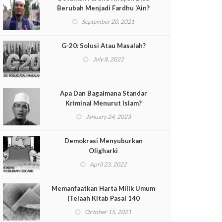
Berubah Menjadi Fardhu ‘Ain?
September 20, 2021
G-20: Solusi Atau Masalah?
July 8, 2022
Apa Dan Bagaimana Standar
Kriminal Menurut Islam?
January 24, 2023
Demokrasi Menyuburkan
Oligharki
April 23, 2022
Memanfaatkan Harta Milik Umum
(Telaah Kitab Pasal 140
Muqaddimah al-Dustur)
October 15, 2021