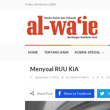
Friday, 03 February 2023
HOME
TENTANG KAMI
RUBRIK SPESIAL
Menyoal RUU KIA
September 9, 2022
by
Media Al-Wa'ie
0
41
Share Post
Share on Facebook
S