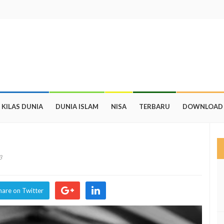
KILAS DUNIA
DUNIA ISLAM
NISA
TERBARU
DOWNLOAD
3
hare on Twitter