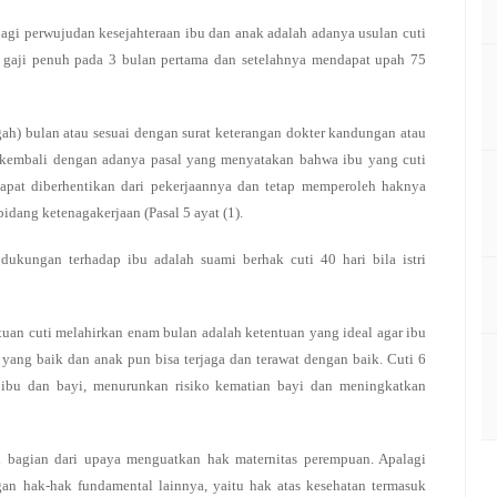
bagi perwujudan kesejahteraan ibu dan anak adalah adanya usulan cuti
t gaji penuh pada 3 bulan pertama dan setelahnya mendapat upah 75
gah) bulan atau sesuai dengan surat keterangan dokter kandungan atau
n kembali dengan adanya pasal yang menyatakan bahwa ibu yang cuti
dapat diberhentikan dari pekerjaannya dan tetap memperoleh haknya
dang ketenagakerjaan (Pasal 5 ayat (1).
dukungan terhadap ibu adalah suami berhak cuti 40 hari bila istri
tuan cuti melahirkan enam bulan adalah ketentuan yang ideal agar ibu
 yang baik dan anak pun bisa terjaga dan terawat dengan baik. Cuti 6
n ibu dan bayi, menurunkan risiko kematian bayi dan meningkatkan
bagian dari upaya menguatkan hak maternitas perempuan. Apalagi
an hak-hak fundamental lainnya, yaitu hak atas kesehatan termasuk