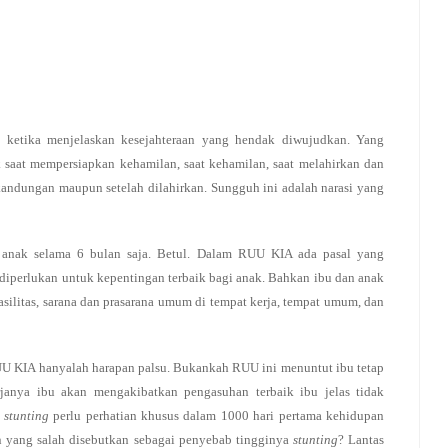
a ketika menjelaskan kesejahteraan yang hendak diwujudkan. Yang
k saat mempersiapkan kehamilan, saat kehamilan, saat melahirkan dan
kandungan maupun setelah dilahirkan. Sungguh ini adalah narasi yang
 anak selama 6 bulan saja. Betul. Dalam RUU KIA ada pasal yang
iperlukan untuk kepentingan terbaik bagi anak. Bahkan ibu dan anak
litas, sarana dan prasarana umum di tempat kerja, tempat umum, dan
RUU KIA hanyalah harapan palsu. Bukankah RUU ini menuntut ibu tetap
janya ibu akan mengakibatkan pengasuhan terbaik ibu jelas tidak
i
stunting
perlu perhatian khusus dalam 1000 hari pertama kehidupan
n yang salah disebutkan sebagai penyebab tingginya
stunting
? Lantas