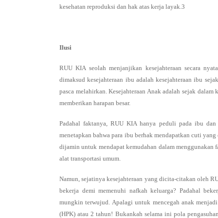
kesehatan reproduksi dan hak atas kerja layak.3
Ilusi
RUU KIA seolah menjanjikan kesejahteraan secara nyat
dimaksud kesejahteraan ibu adalah kesejahteraan ibu seja
pasca melahirkan. Kesejahteraan Anak adalah sejak dalam 
memberikan harapan besar.
Padahal faktanya, RUU KIA hanya peduli pada ibu dan
menetapkan bahwa para ibu berhak mendapatkan cuti yang d
dijamin untuk mendapat kemudahan dalam menggunakan fasi
alat transportasi umum.
Namun, sejatinya kesejahteraan yang dicita-citakan oleh 
bekerja demi memenuhi nafkah keluarga? Padahal beker
mungkin terwujud. Apalagi untuk mencegah anak menjad
(HPK) atau 2 tahun! Bukankah selama ini pola pengasuha