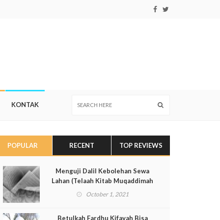
KONTAK
POPULAR
RECENT
TOP REVIEWS
Menguji Dalil Kebolehan Sewa
Lahan (Telaah Kitab Muqaddimah
ad-Dustur Pasal 135-Lanjutan)
October 1, 2021
Betulkah Fardhu Kifayah Bisa