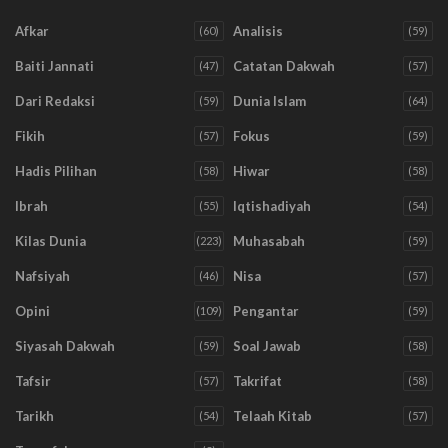
Afkar
Analisis
(60)
(59)
Baiti Jannati
Catatan Dakwah
(47)
(57)
Dari Redaksi
Dunia Islam
(59)
(64)
Fikih
Fokus
(57)
(59)
Hadis Pilihan
Hiwar
(58)
(58)
Ibrah
Iqtishadiyah
(55)
(54)
Kilas Dunia
Muhasabah
(223)
(59)
Nafsiyah
Nisa
(46)
(57)
Opini
Pengantar
(109)
(59)
Siyasah Dakwah
Soal Jawab
(59)
(58)
Tafsir
Takrifat
(57)
(58)
Tarikh
Telaah Kitab
(54)
(57)