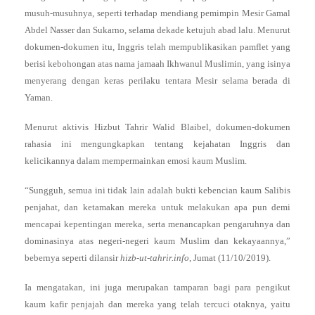
musuh-musuhnya, seperti terhadap mendiang pemimpin Mesir Gamal
Abdel Nasser dan Sukarno, selama dekade ketujuh abad lalu. Menurut
dokumen-dokumen itu, Inggris telah mempublikasikan pamflet yang
berisi kebohongan atas nama jamaah Ikhwanul Muslimin, yang isinya
menyerang dengan keras perilaku tentara Mesir selama berada di
Yaman.
Menurut aktivis Hizbut Tahrir Walid Blaibel, dokumen-dokumen
rahasia ini mengungkapkan tentang kejahatan Inggris dan
kelicikannya dalam mempermainkan emosi kaum Muslim.
“Sungguh, semua ini tidak lain adalah bukti kebencian kaum Salibis
penjahat, dan ketamakan mereka untuk melakukan apa pun demi
mencapai kepentingan mereka, serta menancapkan pengaruhnya dan
dominasinya atas negeri-negeri kaum Muslim dan kekayaannya,”
bebernya seperti dilansir
hizb-ut-tahrir.info
, Jumat (11/10/2019).
Ia mengatakan, ini juga merupakan tamparan bagi para pengikut
kaum kafir penjajah dan mereka yang telah tercuci otaknya, yaitu