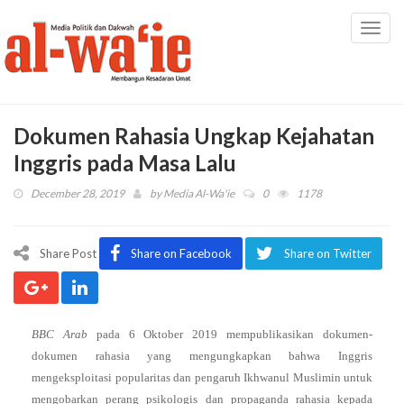
Toggl
navig
Dokumen Rahasia Ungkap Kejahatan
Inggris pada Masa Lalu
December 28, 2019
by
Media Al-Wa'ie
0
1178
Share Post
Share on Facebook
Share on Twitter
BBC Arab
pada 6 Oktober 2019 mempublikasikan dokumen-
dokumen rahasia yang mengungkapkan bahwa Inggris
mengeksploitasi popularitas dan pengaruh Ikhwanul Muslimin untuk
mengobarkan perang psikologis dan propaganda rahasia kepada