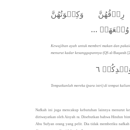
…هُنَّ وَكِسۡوَتُهُنَّ
َّا وُسۡعَهَاۚ
Kewajiban ayah untuk memberi makan dan pakaian
menurut kadar kesanggupannya
(QS al-Baqarah [2
ُجۡدِكُمۡ ٦
Tempatkanlah mereka (para istri) di tempat kali
Nafkah ini juga mencakup kebutuhan lainnya menurut keh
diriwayatkan oleh Aisyah ra. Disebutkan bahwa Hindun bint
Abu Sufyan orang yang pelit. Dia tidak memberiku nafkah