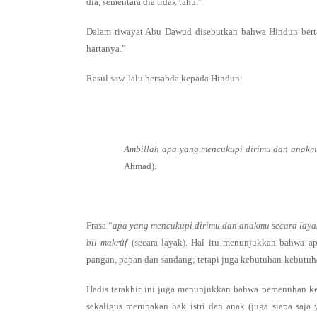
dia, sementara dia tidak tahu.”
Dalam riwayat Abu Dawud disebutkan bahwa Hindun bertan
hartanya.”
Rasul saw. lalu bersabda kepada Hindun:
Ambillah apa yang mencukupi dirimu dan anakm
Ahmad).
Frasa “
apa yang mencukupi dirimu dan anakmu secara laya
bil makrûf
(secara layak). Hal itu menunjukkan bahwa a
pangan, papan dan sandang; tetapi juga kebutuhan-kebutuh
Hadis terakhir ini juga menunjukkan bahwa pemenuhan keb
sekaligus merupakan hak istri dan anak (juga siapa saja 