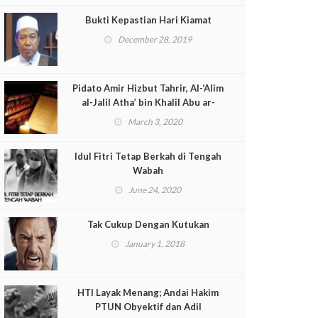
Bukti Kepastian Hari Kiamat
December 28, 2019
Pidato Amir Hizbut Tahrir, Al-‘Alim
al-Jalil Atha’ bin Khalil Abu ar-
Rasytah, Pada Peringatan
March 3, 2020
Penaklukan Konstantinopel 857
H/1453 M
Idul Fitri Tetap Berkah di Tengah
Wabah
June 24, 2020
Tak Cukup Dengan Kutukan
January 1, 2018
HTI Layak Menang; Andai Hakim
PTUN Obyektif dan Adil