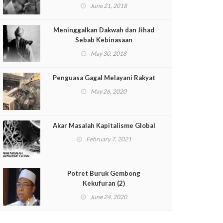
June 21, 2018
Meninggalkan Dakwah dan Jihad
Sebab Kebinasaan
May 30, 2018
Penguasa Gagal Melayani Rakyat
May 26, 2020
Akar Masalah Kapitalisme Global
February 7, 2021
Potret Buruk Gembong
Kekufuran (2)
June 24, 2020