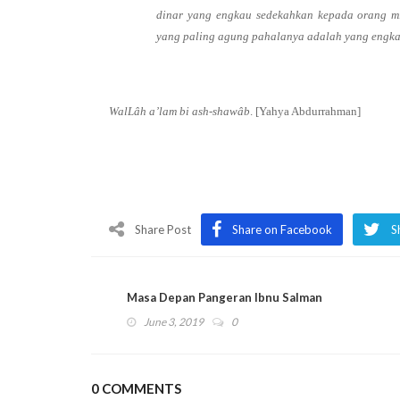
dinar yang engkau sedekahkan kepada orang mi
yang paling agung pahalanya adalah yang engk
WalLâh a’lam bi ash-shawâb
. [Yahya Abdurrahman]
Share Post
Share on Facebook
S
Masa Depan Pangeran Ibnu Salman
June 3, 2019
0
0 COMMENTS