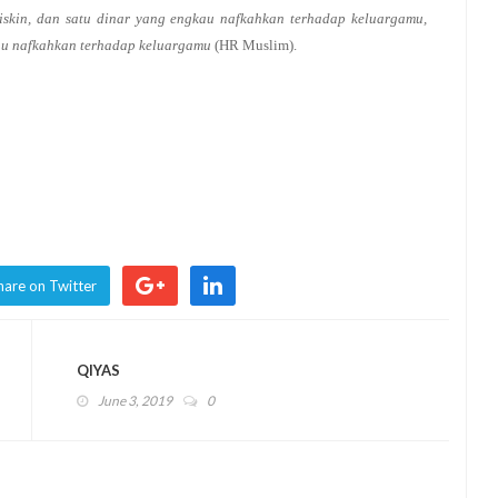
skin, dan satu dinar yang engkau nafkahkan terhadap keluargamu,
au nafkahkan terhadap keluargamu
(HR Muslim).
hare on Twitter
QIYAS
June 3, 2019
0