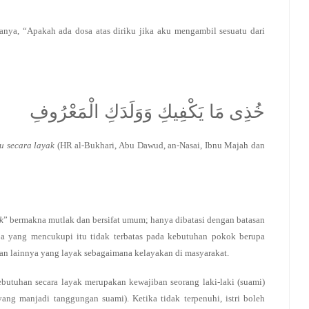
ya, “Apakah ada dosa atas diriku jika aku mengambil sesuatu dari
خُذِى مَا يَكْفِيكِ وَوَلَدَكِ الْمَعْرُوفِ
u secara layak
(HR al-Bukhari, Abu Dawud, an-Nasai, Ibnu Majah dan
k
” bermakna mutlak dan bersifat umum; hanya dibatasi dengan batasan
pa yang mencukupi itu tidak terbatas pada kebutuhan pokok berupa
an lainnya yang layak sebagaimana kelayakan di masyarakat.
utuhan secara layak merupakan kewajiban seorang laki-laki (suami)
yang manjadi tanggungan suami). Ketika tidak terpenuhi, istri boleh