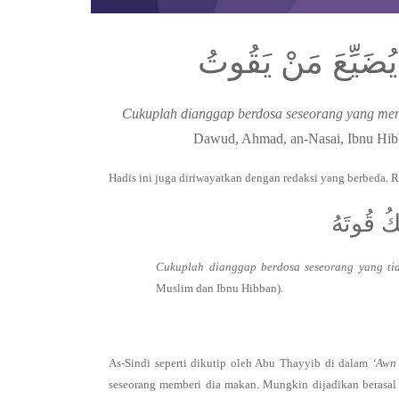
 يُضَيِّعَ مَنْ يَقُوتُ
Cukuplah dianggap berdosa seseorang yang me
Dawud, Ahmad, an-Nasai, Ibnu Hibba
Hadis ini juga diriwayatkan dengan redaksi yang berbeda. R
كُ قُوتَهُ
Cukuplah dianggap berdosa seseorang yang t
Muslim dan Ibnu Hibban).
As-Sindi seperti dikutip oleh Abu Thayyib di dalam
‘Awn
seseorang memberi dia makan. Mungkin dijadikan berasal