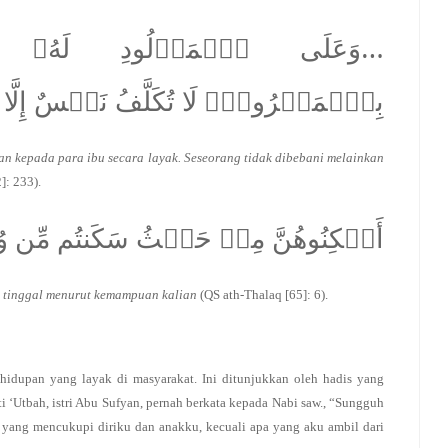
وَعَلَى ٱلۡمَوۡلُودِ لَهُۥ رِزۡقُ
بِٱلۡمَعۡرُوفِۚ لَا تُكَلَّفُ نَفۡسٌ إِل …
 kepada para ibu secara layak. Seseorang tidak dibebani melainkan
]: 233).
أَسۡكِنُوهُنَّ مِنۡ حَيۡثُ سَكَنتُم مِّن و
an tinggal menurut kemampuan kalian
(QS ath-Thalaq [65]: 6).
idupan yang layak di masyarakat. Ini ditunjukkan oleh hadis yang
i ‘Utbah, istri Abu Sufyan, pernah berkata kepada Nabi saw., “Sungguh
 yang mencukupi diriku dan anakku, kecuali apa yang aku ambil dari