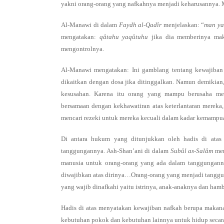
yakni orang-orang yang nafkahnya menjadi keharusannya. M
Al-Manawi di dalam
Faydh al-Qadîr
menjelaskan: “
man ya
mengatakan:
qâtahu yaqûtuhu
jika dia memberinya m
mengontrolnya.
Al-Manawi mengatakan: Ini gamblang tentang kewajiban
dikaitkan dengan dosa jika ditinggalkan. Namun demikian,
kesusahan. Karena itu orang yang mampu berusaha men
bersamaan dengan kekhawatiran atas keterlantaran mereka,
mencari rezeki untuk mereka kecuali dalam kadar kemampu
Di antara hukum yang ditunjukkan oleh hadis di atas
tanggungannya. Ash-Shan’ani di dalam
Subûl as-Salâm
men
manusia untuk orang-orang yang ada dalam tanggunganny
diwajibkan atas dirinya…Orang-orang yang menjadi tangg
yang wajib dinafkahi yaitu istrinya, anak-anaknya dan ha
Hadis di atas menyatakan kewajiban nafkah berupa makan
kebutuhan pokok dan kebutuhan lainnya untuk hidup seca