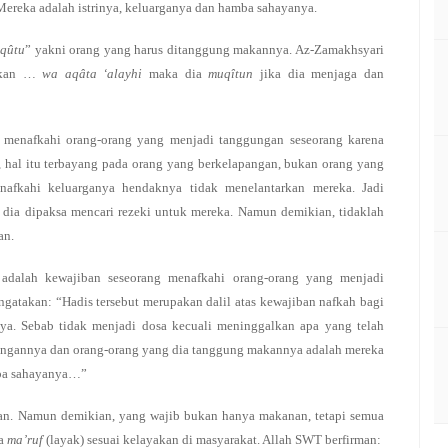
ereka adalah istrinya, keluarganya dan hamba sahayanya.
qûtu
” yakni orang yang harus ditanggung makannya. Az-Zamakhsyari
akan …
wa aqâta ‘alayhi
maka dia
muqîtun
jika dia menjaga dan
 menafkahi orang-orang yang menjadi tanggungan seseorang karena
 hal itu terbayang pada orang yang berkelapangan, bukan orang yang
afkahi keluarganya hendaknya tidak menelantarkan mereka. Jadi
 dia dipaksa mencari rezeki untuk mereka. Namun demikian, tidaklah
an.
 adalah kewajiban seseorang menafkahi orang-orang yang menjadi
gatakan: “Hadis tersebut merupakan dalil atas kewajiban nafkah bagi
a. Sebab tidak menjadi dosa kecuali meninggalkan apa yang telah
ungannya dan orang-orang yang dia tanggung makannya adalah mereka
mba sahayanya…”
an. Namun demikian, yang wajib bukan hanya makanan, tetapi semua
ra
ma’ruf
(layak) sesuai kelayakan di masyarakat. Allah SWT berfirman: