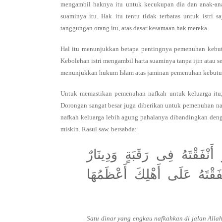
mengambil haknya itu untuk kecukupan dia dan anak-anak
suaminya itu. Hak itu tentu tidak terbatas untuk istri 
tanggungan orang itu, atas dasar kesamaan hak mereka.
Hal itu menunjukkan betapa pentingnya pemenuhan kebut
Kebolehan istri mengambil harta suaminya tanpa ijin atau
menunjukkan hukum Islam atas jaminan pemenuhan kebutuha
Untuk memastikan pemenuhan nafkah untuk keluarga itu, 
Dorongan sangat besar juga diberikan untuk pemenuhan na
nafkah keluarga lebih agung pahalanya dibandingkan deng
miskin. Rasul saw. bersabda:
َنْفَقْتَهُ فِى رَقَبَةٍ وَدِينَارٌ
َقْتَهُ عَلَى أَهْلِكَ أَعْظَمُهَا
Satu dinar yang engkau nafkahkan di jalan Alla