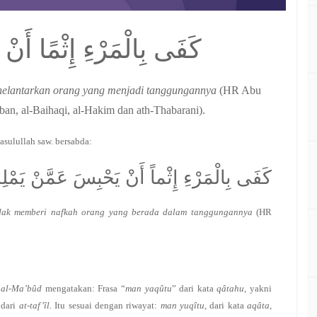
كَفَى بِالْمَرْءِ إِثْمًا أَنْ
nelantarkan orang yang menjadi tanggungannya
(HR Abu
n, al-Baihaqi, al-Hakim dan ath-Thabarani).
asulullah saw. bersabda:
كَفَى بِالْمَرْءِ إِثْماً أَنْ يَحْبِسَ عَمَّنْ يَمْلِ
idak memberi nafkah orang yang berada dalam tanggungannya
(HR
 al-Ma’bûd
mengatakan: Frasa “
man yaqûtu
” dari kata
qâtahu
, yakni
 dari
at-taf’îl.
Itu sesuai dengan riwayat:
man yuqîtu
, dari kata
aqâta
,