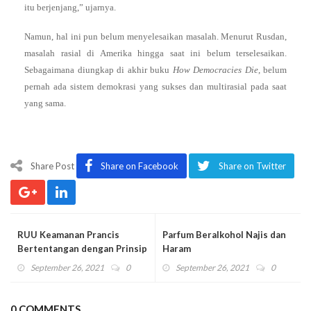
itu berjenjang,” ujarnya.
Namun, hal ini pun belum menyelesaikan masalah. Menurut Rusdan,
masalah rasial di Amerika hingga saat ini belum terselesaikan.
Sebagaimana diungkap di akhir buku
How Democracies Die
, belum
pernah ada sistem demokrasi yang sukses dan multirasial pada saat
yang sama.
Share Post
Share on Facebook
Share on Twitter
RUU Keamanan Prancis
Parfum Beralkohol Najis dan
Bertentangan dengan Prinsip
Haram
Kebebasan
September 26, 2021
0
September 26, 2021
0
0 COMMENTS