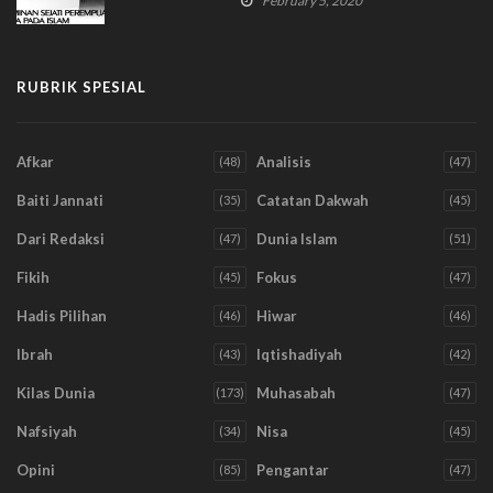
February 5, 2020
RUBRIK SPESIAL
Afkar
Analisis
(48)
(47)
Baiti Jannati
Catatan Dakwah
(35)
(45)
Dari Redaksi
Dunia Islam
(47)
(51)
Fikih
Fokus
(45)
(47)
Hadis Pilihan
Hiwar
(46)
(46)
Ibrah
Iqtishadiyah
(43)
(42)
Kilas Dunia
Muhasabah
(173)
(47)
Nafsiyah
Nisa
(34)
(45)
Opini
Pengantar
(85)
(47)