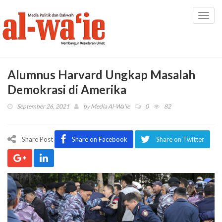
Toggl
navig
Alumnus Harvard Ungkap Masalah
Demokrasi di Amerika
September 26, 2021
by
Media Al-Wa'ie
0
82
Share Post
Share on Facebook
Share on Twitter