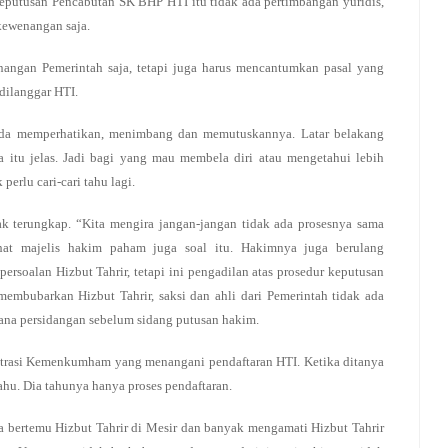
 Keputusan Pencabutan SK BHP HTI itu tidak ada pertimbangan yuridis,
 kewenangan saja.
nangan Pemerintah saja, tetapi juga harus mencantumkan pasal yang
 dilanggar HTI.
 Ada memperhatikan, menimbang dan memutuskannya. Latar belakang
itu jelas. Jadi bagi yang mau membela diri atau mengetahui lebih
erlu cari-cari tahu lagi.
ak terungkap. “Kita mengira jangan-jangan tidak ada prosesnya sama
ihat majelis hakim paham juga soal itu. Hakimnya juga berulang
rsoalan Hizbut Tahrir, tetapi ini pengadilan atas prosedur keputusan
bubarkan Hizbut Tahrir, saksi dan ahli dari Pemerintah tidak ada
na persidangan sebelum sidang putusan hakim.
nistrasi Kemenkumham yang menangani pendaftaran HTI. Ketika ditanya
ahu. Dia tahunya hanya proses pendaftaran.
a bertemu Hizbut Tahrir di Mesir dan banyak mengamati Hizbut Tahrir