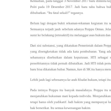
Kemudian, pada tanggal 3 November 2017 baru diminta kepa
Polri pada 19 Desember 2017. Jadi baru tahu bahwa bukt
dibubarkan. “Itu fatal sekali!” tegasnya.
Belum lagi dengan bukti rekaman-rekaman kegiatan itu s
Semuanya terjadi jauh sebelum adanya Perppu Ormas. Jela
surut ke belakang (retroaktif) itu melanggar asas hukum d
Dari sisi substansi, yang dikatakan Pemerintah dalam Perp
yang disengketakan tidak ada kata pembubaran. Yang ada
seharusnya disebutkan dalam keputusan. HTI sebagai 
penerbitannya tidak pernah dibatalkan. Jadi HTI tidak per
baru bisa dikatakan bubar. Namun,
kan
di SK itu hanya menc
Lebih jauh lagi sebenarnya ke arah filsafat hukum, tetapi i
Pada intinya Perppu itu banyak masalahnya. Perppu itu
menjatuhkan hukuman mati kepada individu. Menjatuhkan hu
tetapi harus oleh yudikatif. Jadi hakim yang mempunyai k
hak berserikat. Itu semua kewenangan hakim.