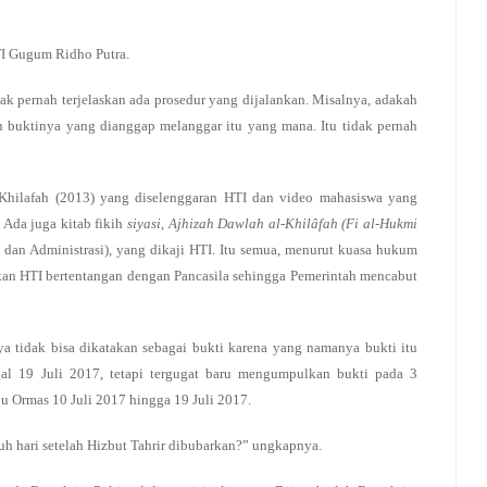
TI Gugum Ridho Putra.
dak pernah terjelaskan ada prosedur yang dijalankan. Misalnya, adakah
n buktinya yang dianggap melanggar itu yang mana. Itu tidak pernah
Khilafah (2013) yang diselenggaran HTI dan video mahasiswa yang
Ada juga kitab fikih
siyasi
,
Ajhizah Dawlah al-Khilâfah
(Fi al-Hukmi
n dan Administrasi), yang dikaji HTI. Itu semua, menurut kuasa hukum
kan HTI bertentangan dengan Pancasila sehingga Pemerintah mencabut
 tidak bisa dikatakan sebagai bukti karena yang namanya bukti itu
gal 19 Juli 2017, tetapi tergugat baru mengumpulkan bukti pada 3
u Ormas 10 Juli 2017 hingga 19 Juli 2017.
h hari setelah Hizbut Tahrir dibubarkan?” ungkapnya.