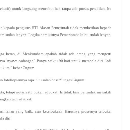
kutif) untuk langsung mencabut hak tanpa ada proses peradilan. Itu
an kepada pengurus HTI. Alasan Pemerintah tidak memberikan kepada
m sudah lenyap. Logika berpikirnya Pemerintah: kalau sudah lenyap,
juga heran, di Menkumham apakah tidak ada orang yang mengerti
punya ‘nyawa cadangan’. Punya waktu 90 hari untuk membela diri. Jadi
 hukum,” beber Gugum.
un fotokopiannya saja. “Itu salah besar!” tegas Gugum.
, tetapi notaris itu bukan advokat. Ia tidak bisa bertindak mewakili
rangkap jadi advokat.
intahan yang baik, asas keterbukaan. Harusnya prosesnya terbuka,
a diri.