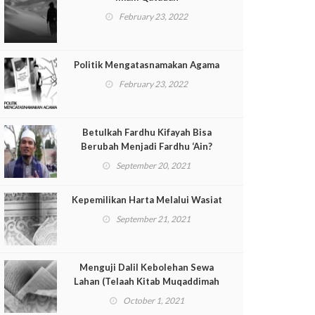
February 23, 2022
Politik Mengatasnamakan Agama
February 23, 2022
Betulkah Fardhu Kifayah Bisa
Berubah Menjadi Fardhu ‘Ain?
September 20, 2021
Kepemilikan Harta Melalui Wasiat
September 21, 2021
Menguji Dalil Kebolehan Sewa
Lahan (Telaah Kitab Muqaddimah
ad-Dustur Pasal 135-Lanjutan)
October 1, 2021