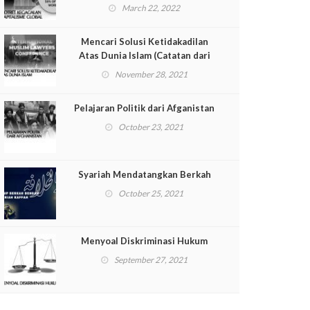
March 22, 2022
Mencari Solusi Ketidakadilan
Atas Dunia Islam (Catatan dari
International Muslim Lawyer
November 28, 2021
Conference [IMLC])
Pelajaran Politik dari Afganistan
October 23, 2021
Syariah Mendatangkan Berkah
October 25, 2021
Menyoal Diskriminasi Hukum
September 27, 2021