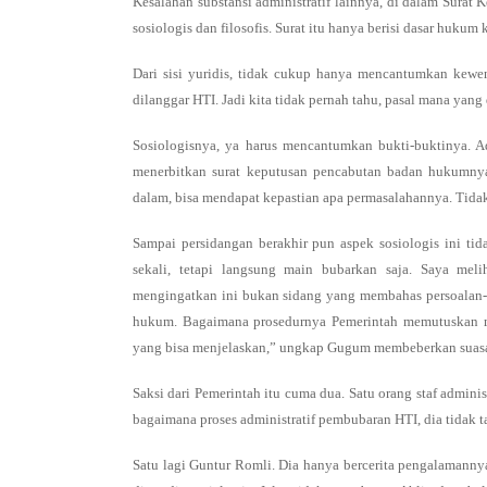
Kesalahan substansi administratif lainnya, di dalam Surat
sosiologis dan filosofis. Surat itu hanya berisi dasar hukum
Dari sisi yuridis, tidak cukup hanya mencantumkan kewe
dilanggar HTI. Jadi kita tidak pernah tahu, pasal mana yang
Sosiologisnya, ya harus mencantumkan bukti-buktinya.
menerbitkan surat keputusan pencabutan badan hukumnya 
dalam, bisa mendapat kepastian apa permasalahannya. Tidak p
Sampai persidangan berakhir pun aspek sosiologis ini tid
sekali, tetapi langsung main bubarkan saja. Saya mel
mengingatkan ini bukan sidang yang membahas persoalan-pe
hukum. Bagaimana prosedurnya Pemerintah memutuskan mem
yang bisa menjelaskan,” ungkap Gugum membeberkan suasa
Saksi dari Pemerintah itu cuma dua. Satu orang staf admi
bagaimana proses administratif pembubaran HTI, dia tidak t
Satu lagi Guntur Romli. Dia hanya bercerita pengalamanny