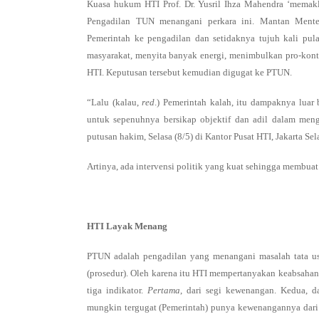
Kuasa hukum HTI Prof. Dr. Yusril Ihza Mahendra ‘mema
Pengadilan TUN menangani perkara ini. Mantan Ment
Pemerintah ke pengadilan dan setidaknya tujuh kali pul
masyarakat, menyita banyak energi, menimbulkan pro-kon
HTI. Keputusan tersebut kemudian digugat ke PTUN.
“Lalu (kalau,
red
.) Pemerintah kalah, itu dampaknya luar
untuk sepenuhnya bersikap objektif dan adil dalam meng
putusan hakim, Selasa (8/5) di Kantor Pusat HTI, Jakarta Sel
Artinya, ada intervensi politik yang kuat sehingga membuat
HTI Layak Menang
PTUN adalah pengadilan yang menangani masalah tata usa
(prosedur). Oleh karena itu HTI mempertanyakan keabsahan 
tiga indikator.
Pertama
, dari segi kewenangan. Kedua, da
mungkin tergugat (Pemerintah) punya kewenangannya dari 