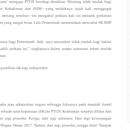
klumi’ mengapa PTUN bersikap demikian. Memang tidak mudah bagi
eri Kehakiman dan HAM—yang setidaknya tujuh kali menggugat
a menang tersebut—ini mengakui perkara kali ini menarik perhatian
tra yang sangat besar. Lalu Pemerintah memutuskan mencabut SK BHP
 biasa bagi Pemerintah. Jadi, saya menyadari tidak mudah bagi hakim
adili perkara ini,” ungkapnya dalam jumpa wartawan sehari setelah
atan.
 peradilan tak lagi independen.
ha atau adminstrasi negara sehingga fokusnya pada masalah formil
sebuah surat keputusan (SK) ke PTUN. Keabsahan tersebut dilihat dari
ri segi prosedur.
Ketiga
, dari segi substansi. Dari segi kewenangan
Perppu Ormas 2017. Namun, dari segi prosedur, tunggu dulu! Tampak