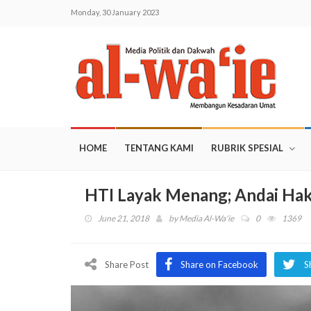
Monday, 30 January 2023
HOME
TENTANG KAMI
RUBRIK SPESIAL
HTI Layak Menang; Andai Hak
June 21, 2018
by
Media Al-Wa'ie
0
1369
Share Post
Share on Facebook
S