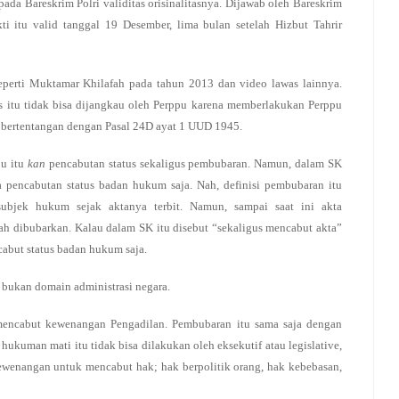
da Bareskrim Polri validitas orisinalitasnya. Dijawab oleh Bareskrim
i itu valid tanggal 19 Desember, lima bulan setelah Hizbut Tahrir
eperti Muktamar Khilafah pada tahun 2013 dan video lawas lainnya.
s itu tidak bisa dijangkau oleh Perppu karena memberlakukan Perppu
an bertentangan dengan Pasal 24D ayat 1 UUD 1945.
pu itu
kan
pencabutan status sekaligus pembubaran. Namun, dalam SK
 pencabutan status badan hukum saja. Nah, definisi pembubaran itu
subjek hukum sejak aktanya terbit. Namun, sampai saat ini akta
nah dibubarkan. Kalau dalam SK itu disebut “sekaligus mencabut akta”
abut status badan hukum saja.
tu bukan domain administrasi negara.
 mencabut kewenangan Pengadilan. Pembubaran itu sama saja dengan
kuman mati itu tidak bisa dilakukan oleh eksekutif atau legislative,
ewenangan untuk mencabut hak; hak berpolitik orang, hak kebebasan,