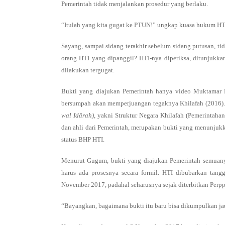
Pemerintah tidak menjalankan prosedur yang berlaku.
“Itulah yang kita gugat ke PTUN!” ungkap kuasa hukum H
Sayang, sampai sidang terakhir sebelum sidang putusan, ti
orang HTI yang dipanggil? HTI-nya diperiksa, ditunjukka
dilakukan tergugat.
Bukti yang diajukan Pemerintah hanya video Muktamar 
bersumpah akan memperjuangan tegaknya Khilafah (2016). 
wal Idârah)
, yakni Struktur Negara Khilafah (Pemerintaha
dan ahli dari Pemerintah, merupakan bukti yang menunjuk
status BHP HTI.
Menurut Gugum, bukti yang diajukan Pemerintah semuanya
harus ada prosesnya secara formil. HTI dibubarkan tang
November 2017, padahal seharusnya sejak diterbitkan Perpp
“Bayangkan, bagaimana bukti itu baru bisa dikumpulkan jau