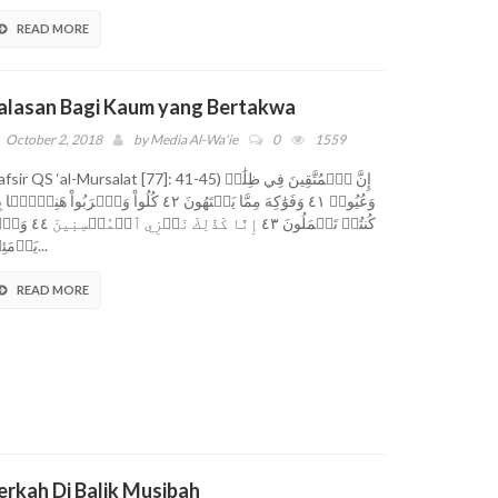
READ MORE
alasan Bagi Kaum yang Bertakwa
October 2, 2018
by
Media Al-Wa'ie
0
1559
sir QS ‘al-Mursalat [77]: 41-45) إِنَّ ٱلۡمُتَّقِينَ فِي ظِلَٰلٖ
وَعُيُونٖ ٤١ وَفَوَٰكِهَ مِمَّا يَشۡتَهُونَ ٤٢ كُلُواْ وَٱشۡرَبُواْ هَنِيٓ‍َٔۢ
كُنتُمۡ تَعۡمَلُونَ ٤٣ إِنَّا كَذَٰلِكَ نَجۡزِي 
يَوۡمَئِذٖ...
READ MORE
erkah Di Balik Musibah