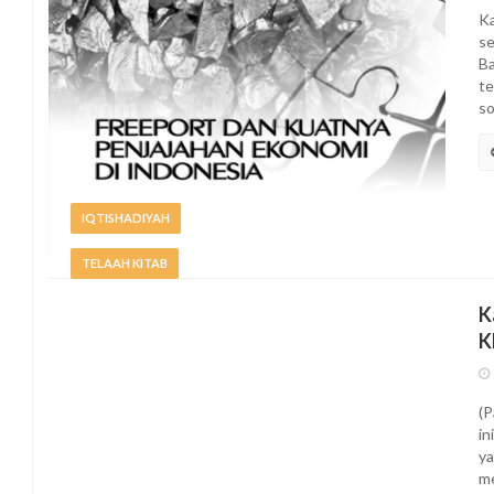
Ka
se
Ba
te
so
IQTISHADIYAH
TELAAH KITAB
K
K
(P
in
ya
me