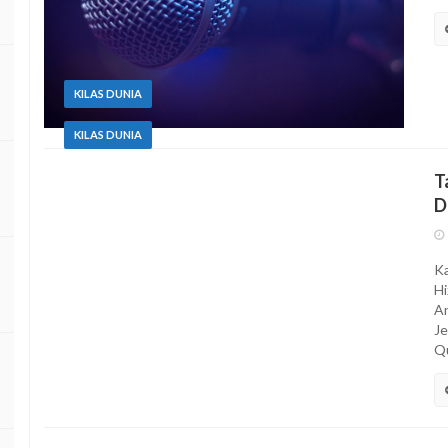
KILAS DUNIA
KILAS DUNIA
T
D
Ka
Hi
An
Je
Qu