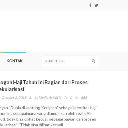
KONTAK
logan Haji Tahun Ini Bagian dari Proses
ekularisasi
October 2, 2018
by
Media Al-Wa'ie
0
685
ogan “Dunia di Jantung Kerajaan” sebagai identitas haji
hun ini, sebagaimana yang diumumkan oleh rezim Al-
ud, tidak bisa dilihat kecuali sebagai bagian dari proses
kularisasi. “Tidak bisa dilihat kecuali...