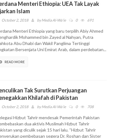
erdana Menteri Ethiopia: UEA Tak Layak
jarkan Islam
October 2, 2018
by
Media Al-Wa'ie
0
691
rdana Menteri Ethiopia yang baru terpilih Abiy Ahmed
nghardik Mohammed bin Zayed al Nahyan, Putra
hkota Abu Dhabi dan Wakil Panglima Tertinggi
gkatan Bersenjata Uni Emirat Arab, dalam perdebatan...
READ MORE
enculikan Tak Surutkan Perjuangan
enegakkan Khilafah di Pakistan
October 2, 2018
by
Media Al-Wa'ie
0
708
legasi Hizbut Tahrir mendesak Pemerintah Pakistan
mbebaskan dua aktivis Muslimah Hizbut Tahrir
kistan yang diculik sejak 15 hari lalu. “Hizbut Tahrir
nyerukan pembebasan segera Dr. Roshan dan Sister