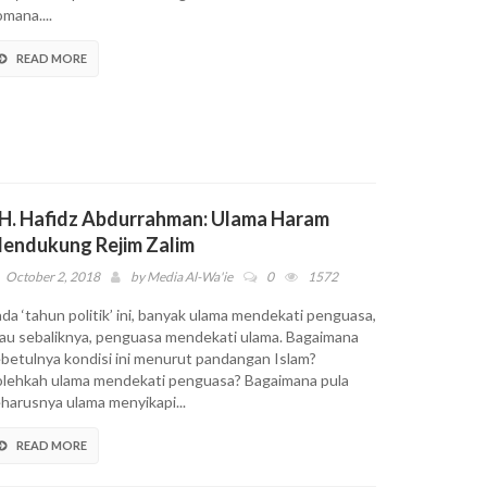
mana....
READ MORE
H. Hafidz Abdurrahman: Ulama Haram
endukung Rejim Zalim
October 2, 2018
by
Media Al-Wa'ie
0
1572
da ‘tahun politik’ ini, banyak ulama mendekati penguasa,
au sebaliknya, penguasa mendekati ulama. Bagaimana
betulnya kondisi ini menurut pandangan Islam?
lehkah ulama mendekati penguasa? Bagaimana pula
harusnya ulama menyikapi...
READ MORE