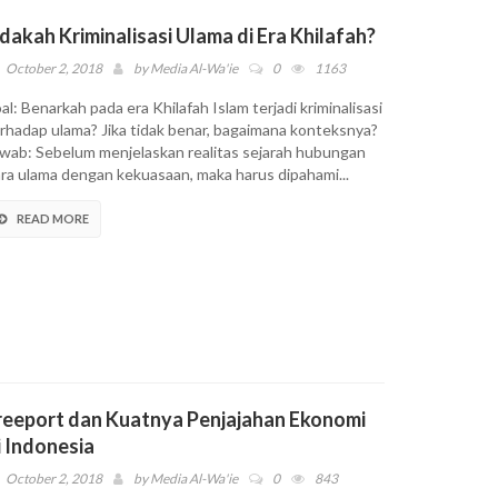
dakah Kriminalisasi Ulama di Era Khilafah?
October 2, 2018
by
Media Al-Wa'ie
0
1163
al: Benarkah pada era Khilafah Islam terjadi kriminalisasi
rhadap ulama? Jika tidak benar, bagaimana konteksnya?
wab: Sebelum menjelaskan realitas sejarah hubungan
ra ulama dengan kekuasaan, maka harus dipahami...
READ MORE
reeport dan Kuatnya Penjajahan Ekonomi
i Indonesia
October 2, 2018
by
Media Al-Wa'ie
0
843