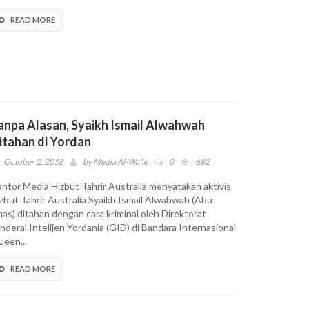
READ MORE
anpa Alasan, Syaikh Ismail Alwahwah
itahan di Yordan
October 2, 2018
by
Media Al-Wa'ie
0
682
ntor Media Hizbut Tahrir Australia menyatakan aktivis
zbut Tahrir Australia Syaikh Ismail Alwahwah (Abu
as) ditahan dengan cara kriminal oleh Direktorat
nderal Intelijen Yordania (GID) di Bandara Internasional
een...
READ MORE