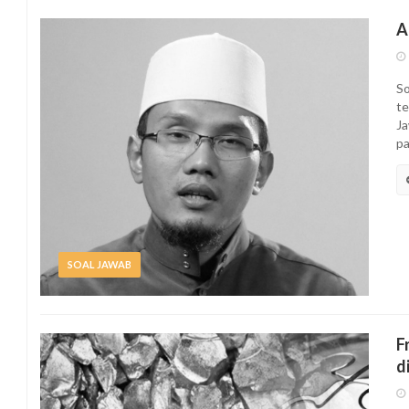
A
So
te
Ja
pa
SOAL JAWAB
F
d