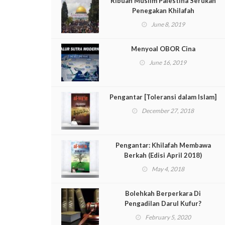
Ribuan Muslim Palestina Serukan
Penegakan Khilafah
June 8, 2019
Menyoal OBOR Cina
June 16, 2019
Pengantar [Toleransi dalam Islam]
December 27, 2018
Pengantar: Khilafah Membawa
Berkah (Edisi April 2018)
May 4, 2018
Bolehkah Berperkara Di
Pengadilan Darul Kufur?
February 5, 2020