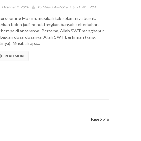
October 2, 2018
by
Media Al-Wa'ie
0
934
gi seorang Muslim, musibah tak selamanya buruk.
hkan boleh jadi mendatangkan banyak keberkahan.
berapa di antaranya: Pertama, Allah SWT menghapus
bagian dosa-dosanya. Allah SWT berfirman (yang
tinya): Musibah apa...
READ MORE
Page 5 of 6