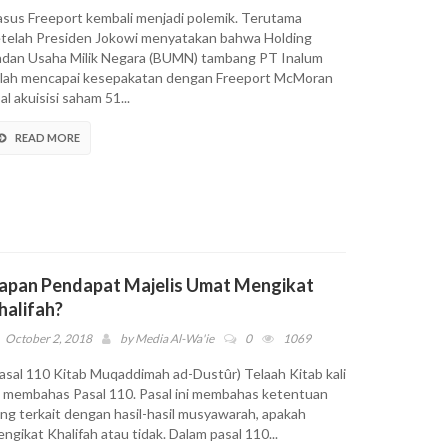
sus Freeport kembali menjadi polemik. Terutama
telah Presiden Jokowi menyatakan bahwa Holding
dan Usaha Milik Negara (BUMN) tambang PT Inalum
lah mencapai kesepakatan dengan Freeport McMoran
al akuisisi saham 51...
READ MORE
apan Pendapat Majelis Umat Mengikat
halifah?
October 2, 2018
by
Media Al-Wa'ie
0
1069
asal 110 Kitab Muqaddimah ad-Dustûr) Telaah Kitab kali
i membahas Pasal 110. Pasal ini membahas ketentuan
ng terkait dengan hasil-hasil musyawarah, apakah
ngikat Khalifah atau tidak. Dalam pasal 110...