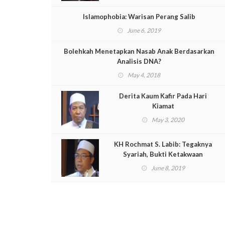
Islamophobia: Warisan Perang Salib
June 6, 2019
Bolehkah Menetapkan Nasab Anak Berdasarkan
Analisis DNA?
May 4, 2018
Derita Kaum Kafir Pada Hari
Kiamat
May 3, 2020
KH Rochmat S. Labib: Tegaknya
Syariah, Bukti Ketakwaan
June 8, 2019