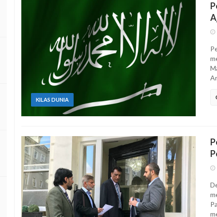
P
A
Pe
me
Ma
An
KILAS DUNIA
P
P
De
me
Pa
me