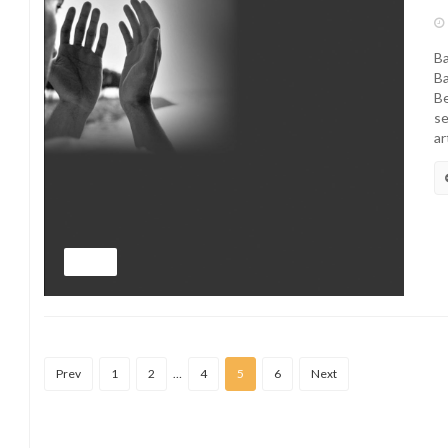
Ba
Ba
Be
se
ar
IBRAH
Prev
1
2
…
4
5
6
Next