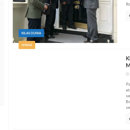
Ro
KILAS DUNIA
HIWAR
K
M
Pa
at
se
Bo
se