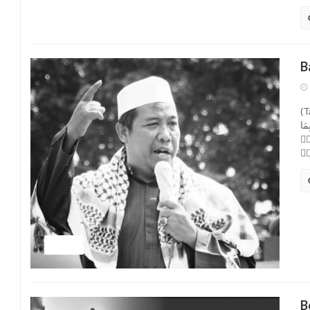
B
(Taf
ا بِمَا
ٱلۡمُحۡسِنِينَ ٤٤ وَيۡلٞ
TAFSIR
B