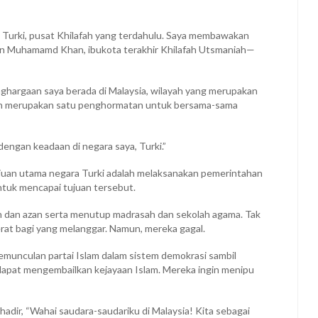
 Turki, pusat Khilafah yang terdahulu. Saya membawakan
tan Muhamamd Khan, ibukota terakhir Khilafah Utsmaniah—
hargaan saya berada di Malaysia, wilayah yang merupakan
lah merupakan satu penghormatan untuk bersama-sama
engan keadaan di negara saya, Turki.”
ujuan utama negara Turki adalah melaksanakan pemerintahan
ntuk mencapai tujuan tersebut.
n dan azan serta menutup madrasah dan sekolah agama. Tak
rat bagi yang melanggar. Namun, mereka gagal.
emunculan partai Islam dalam sistem demokrasi sambil
apat mengembailkan kejayaan Islam. Mereka ingin menipu
dir, “Wahai saudara-saudariku di Malaysia! Kita sebagai