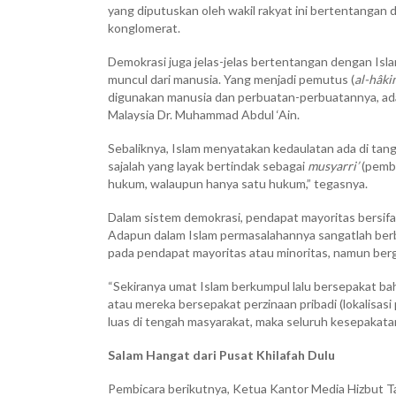
yang diputuskan oleh wakil rakyat ini bertentangan
konglomerat.
Demokrasi juga jelas-jelas bertentangan dengan Isl
muncul dari manusia. Yang menjadi pemutus (
al-hâki
digunakan manusia dan perbuatan-perbuatannya, ada
Malaysia Dr. Muhammad Abdul ‘Ain.
Sebaliknya, Islam menyatakan kedaulatan ada di tang
sajalah yang layak bertindak sebagai
musyarri’
(pembu
hukum, walaupun hanya satu hukum,” tegasnya.
Dalam sistem demokrasi, pendapat mayoritas bersifa
Adapun dalam Islam permasalahannya sangatlah berb
pada pendapat mayoritas atau minoritas, namun berg
“Sekiranya umat Islam berkumpul lalu bersepakat bah
atau mereka bersepakat perzinaan pribadi (lokalisasi
luas di tengah masyarakat, maka seluruh kesepakatan in
Salam Hangat dari Pusat Khilafah Dulu
Pembicara berikutnya, Ketua Kantor Media Hizbut 