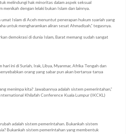
tuk melindungi hak minoritas dalam aspek seksual
 menikah dengan lelaki bukan Islam dan lainnya.
a umat Islam di Aceh menuntut penerapan hukum syariah yang
usaha untuk mengharamkan aliran sesat Ahmadiyah,” tegasnya.
arkan demokrasi di dunia Islam, Barat memang sudah sangat
ari ini di Suriah, Irak, Libya, Myanmar, Afrika Tengah dan
menyebabkan orang yang sabar pun akan bertanya-tanya
ang menimpa kita? Jawabannya adalah sistem pemerintahan,”
 International Khilafah Conference Kuala Lumpur (IKCKL)
berubah adalah sistem pemerintahan. Bukankah sistem
sia? Bukankah sistem pemerintahan yang membentuk