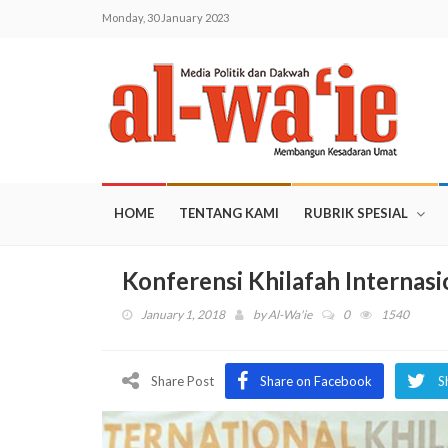
Monday, 30 January 2023
HOME
TENTANG KAMI
RUBRIK SPESIAL
Konferensi Khilafah Internas
January 1, 2018
by
Al-Wa'ie
0
1540
Share Post
Share on Facebook
S