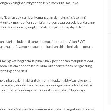
 dengan keinginan rakyat dan lebih menuruti maunya
am. “Dari aspek sumber kemunculan demokrasi, sistem ini
m
) untuk memberikan penilaian terpuji atau tercela benda yang
lah akal manusia,” ungkap Ketua Lajnah Tsaqafiyah HT
an syariah, bukan di tangan umat. “Ini karena Allah SWT
at hukum). Umat secara keseluruhan tidak berhak membuat
t mengikat bagi semua pihak, baik pemerintah maupun rakyat.
eda. Dalam penentuan hukum, kriterianya tidak bergantung
antung pada dalil.
wa riba adalah halal untuk meningkatkan aktivitas ekonomi,
 perzinaan) dibolehkan dengan alasan agar zina tidak tersebar
i tidak ada nilainya sama sekali di sisi Islam,” tegasnya.
Tahrir Turki Mahmut Kar memberikan salam hangat untuk kaum