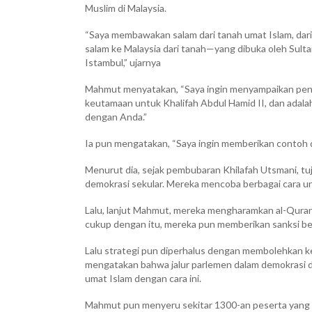
Muslim di Malaysia.
“Saya membawakan salam dari tanah umat Islam, dari
salam ke Malaysia dari tanah—yang dibuka oleh Sul
Istambul,” ujarnya
Mahmut menyatakan, “Saya ingin menyampaikan peng
keutamaan untuk Khalifah Abdul Hamid II, dan ada
dengan Anda.”
Ia pun mengatakan, “Saya ingin memberikan contoh d
Menurut dia, sejak pembubaran Khilafah Utsmani, t
demokrasi sekular. Mereka mencoba berbagai cara u
Lalu, lanjut Mahmut, mereka mengharamkan al-Qura
cukup dengan itu, mereka pun memberikan sanksi be
Lalu strategi pun diperhalus dengan membolehkan k
mengatakan bahwa jalur parlemen dalam demokrasi d
umat Islam dengan cara ini.
Mahmut pun menyeru sekitar 1300-an peserta yang ha