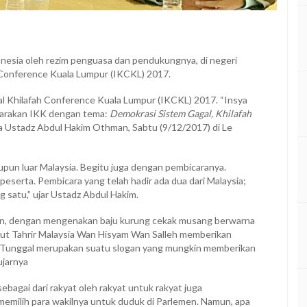
onesia oleh rezim penguasa dan pendukungnya, di negeri
h Conference Kuala Lumpur (IKCKL) 2017.
al Khilafah Conference Kuala Lumpur (IKCKL) 2017. “Insya
nggarakan IKK dengan tema:
Demokrasi Sistem Gagal, Khilafah
ysia Ustadz Abdul Hakim Othman, Sabtu (9/12/2017) di Le
aupun luar Malaysia. Begitu juga dengan pembicaranya.
 peserta. Pembicara yang telah hadir ada dua dari Malaysia;
g satu,” ujar Ustadz Abdul Hakim.
ran, dengan mengenakan baju kurung cekak musang berwarna
but Tahrir Malaysia Wan Hisyam Wan Salleh memberikan
si Tunggal merupakan suatu slogan yang mungkin memberikan
ujarnya
bagai dari rakyat oleh rakyat untuk rakyat juga
milih para wakilnya untuk duduk di Parlemen. Namun, apa