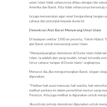
umat Islam tidak seharusnya ditipu dengan ide seku
Amerika dan Barat. Kita tidak seharusnya bersetuju
Ia juga menyerukan agar umat bergandeng tangan u
cahaya dan petunjuk kepada dunia ini.
Demokrasi Alat Barat Menyerang Umat Islam
Di hadapan sekitar 1300-an peserta, Tokoh Hizbut T
alat Barat untuk menyerang umat Islam.
“Memperjuangkan demokrasi di Dunia Islam tidak la
Islam. Ia adalah alat yang mudah, tetapi tersedia un
terus campur tangan di Dunia Islam,” ungkapnya.
Menurut dia, jika menguntungkan Barat, slogan-sl
digunakan.
“Pekikan hak asasi manusia, hak wanita, hak minorit
melihat perkara ini dalam penerbitan kartun yang m
Perancis. Kita juga melihat ia digunakan untuk menjus
Jika prinsip-prinsip demokrasi digunakan untuk menj