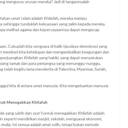
ng mengurus urusan mereka? Jadi di tangannyalah
tahan umat Islam adalah Khilafah, mereka mampu
 sehingga tunduklah kekuasaan yang zalim kepada mereka.
tanpa melihat agama dan kepercayaannya dapat mengecap
laan. Cukuplah kita sengsara di balik tipudaya demokrasi yang
at memberi kita kehidupan dan mengembalikan keagungan dan
emperjuangkan Khilafah yang hakiki, yang dapat menyatukan
g yang tamak dan para pemangsa yang menunggu-nunggu,
g telah begitu lama menderita di Palestina, Myanmar, Suriah,
ggul kita di antara umat manusia. Kita mengeluarkan manusia
tuk Menegakkan Khilafah
ode yang sahih dan
syar’I
untuk menegakkan Khilafah adalah
ain seperti mendirikan masjid, sekolah, menguasai ekonomi,
mulia. Ini semua adalah amal solih, tetapi bukan metode