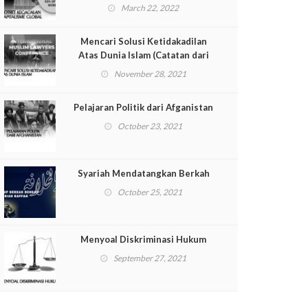
March 22, 2022
Mencari Solusi Ketidakadilan
Atas Dunia Islam (Catatan dari
International Muslim Lawyer
November 28, 2021
Conference [IMLC])
Pelajaran Politik dari Afganistan
October 23, 2021
Syariah Mendatangkan Berkah
October 25, 2021
Menyoal Diskriminasi Hukum
September 27, 2021