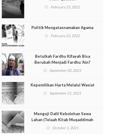
February 23, 2022
Politik Mengatasnamakan Agama
February 23, 2022
Betulkah Fardhu Kifayah Bisa
Berubah Menjadi Fardhu ‘Ain?
September 20, 2021
Kepemilikan Harta Melalui Wasiat
September 21, 2021
Menguji Dalil Kebolehan Sewa
Lahan (Telaah Kitab Muqaddimah
ad-Dustur Pasal 135-Lanjutan)
October 1, 2021