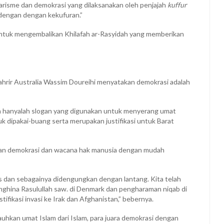
larisme dan demokrasi yang dilaksanakan oleh penjajah
kuffur
 dengan dengan kekufuran.”
ntuk mengembalikan Khilafah ar-Rasyidah yang memberikan
ahrir Australia Wassim Doureihi menyatakan demokrasi adalah
in hanyalah slogan yang digunakan untuk menyerang umat
tuk dipakai-buang serta merupakan justifikasi untuk Barat
ogan demokrasi dan wacana hak manusia dengan mudah
as dan sebagainya didengungkan dengan lantang. Kita telah
enghina Rasulullah saw. di Denmark dan pengharaman niqab di
tifikasi invasi ke Irak dan Afghanistan,” bebernya.
auhkan umat Islam dari Islam, para juara demokrasi dengan