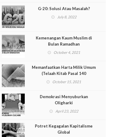
G-20: Solusi Atau Masalah?
July 8, 2022
Kemenangan Kaum Muslim di
Bulan Ramadhan
October 4, 2021
Memanfaatkan Harta Milik Umum
(Telaah Kitab Pasal 140
Muqaddimah al-Dustur)
October 15, 2021
Demokrasi Menyuburkan
Oligharki
April 23, 2022
Potret Kegagalan Kapitalisme
Global