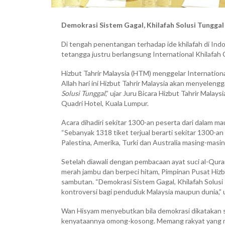
Demokrasi Sistem Gagal,
Khilafah Solusi Tunggal
Di tengah penentangan terhadap ide khilafah di Ind
tetangga justru berlangsung International Khilafa
Hizbut Tahrir Malaysia (HTM) menggelar Internation
Allah hari ini Hizbut Tahrir Malaysia akan menyele
Solusi Tunggal
,” ujar Juru Bicara Hizbut Tahrir Mala
Quadri Hotel, Kuala Lumpur.
Acara dihadiri sekitar 1300-an peserta dari dalam m
“Sebanyak 1318 tiket terjual berarti sekitar 1300-an
Palestina, Amerika, Turki dan Australia masing-masin
Setelah diawali dengan pembacaan ayat suci al-Qu
merah jambu dan berpeci hitam, Pimpinan Pusat Hiz
sambutan. “Demokrasi Sistem Gagal, Khilafah Solu
kontroversi bagi penduduk Malaysia maupun dunia,” 
Wan Hisyam menyebutkan bila demokrasi dikatakan se
kenyataannya omong-kosong. Memang rakyat yang me