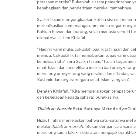
perasaan mereka? Bukankah sistem pemerintahan ya
kebahagiaan dan penderitaan mereka,” tambahnya.
Syaikh Issam mengungkapkan ketika sistem pemerin
merealisasikan kemenangan, membuka negara-negara
Bahkan hewan dan burung, selain manusia sendiri 
nikmatnya sistem Khilafah.
“Hadirin yang mulia, cukuplah bagi kita hinaan dan ce
menipu. Cukuplah kita mengabaikan tugas yang dap
kemuliaan kita,” seru Syaikh Issam, “Itulah tugas m
umat Islam dan memelihara mereka dari orang-oran
menolong orang-orang yang dizalimi dan ditindas, yan
Kashmir dan negara-negara umat Islam yang lain.”
Dengan Khilafah, “Kita mempersiapkan tempat terun
dari kegelapan kepada cahaya,” pungkasnya.
Thalab an-Nusrah
: Satu-Satunya Metode
Syar’i
un
Hizbut Tahrir menjelaskan bahwa satu-satunya met
melalui
thalab an-nusrah
. “Bukan dengan cara-cara l
menolong kaum fakir-miskin atau mengajak berakhlak 