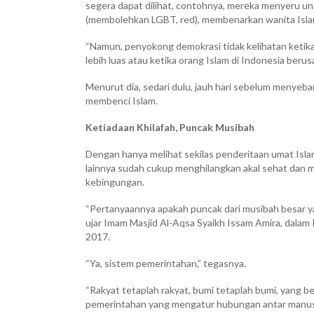
segera dapat dilihat, contohnya, mereka menyeru un
(membolehkan LGBT, red), membenarkan wanita Islam
“Namun, penyokong demokrasi tidak kelihatan ketik
lebih luas atau ketika orang Islam di Indonesia ber
Menurut dia, sedari dulu, jauh hari sebelum menyeb
membenci Islam.
Ketiadaan Khilafah, Puncak Musibah
Dengan hanya melihat sekilas penderitaan umat Islam h
lainnya sudah cukup menghilangkan akal sehat dan 
kebingungan.
“Pertanyaannya apakah puncak dari musibah besar y
ujar Imam Masjid Al-Aqsa Syaikh Issam Amira, dalam
2017.
“Ya, sistem pemerintahan,” tegasnya.
“Rakyat tetaplah rakyat, bumi tetaplah bumi, yang 
pemerintahan yang mengatur hubungan antar manu