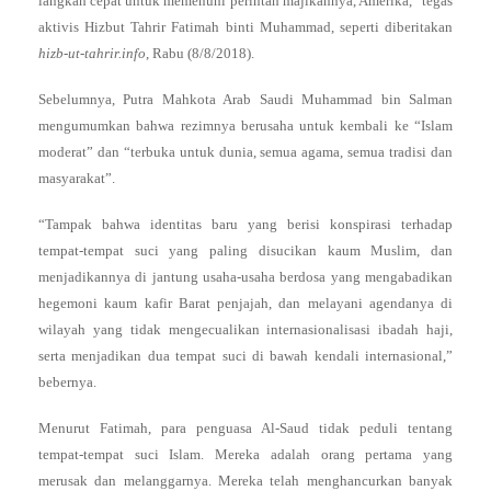
langkah cepat untuk memenuhi perintah majikannya, Amerika,” tegas
aktivis Hizbut Tahrir Fatimah binti Muhammad, seperti diberitakan
hizb-ut-tahrir.info
, Rabu (8/8/2018).
Sebelumnya, Putra Mahkota Arab Saudi Muhammad bin Salman
mengumumkan bahwa rezimnya berusaha untuk kembali ke “Islam
moderat” dan “terbuka untuk dunia, semua agama, semua tradisi dan
masyarakat”.
“Tampak bahwa identitas baru yang berisi konspirasi terhadap
tempat-tempat suci yang paling disucikan kaum Muslim, dan
menjadikannya di jantung usaha-usaha berdosa yang mengabadikan
hegemoni kaum kafir Barat penjajah, dan melayani agendanya di
wilayah yang tidak mengecualikan internasionalisasi ibadah haji,
serta menjadikan dua tempat suci di bawah kendali internasional,”
bebernya.
Menurut Fatimah, para penguasa Al-Saud tidak peduli tentang
tempat-tempat suci Islam. Mereka adalah orang pertama yang
merusak dan melanggarnya. Mereka telah menghancurkan banyak