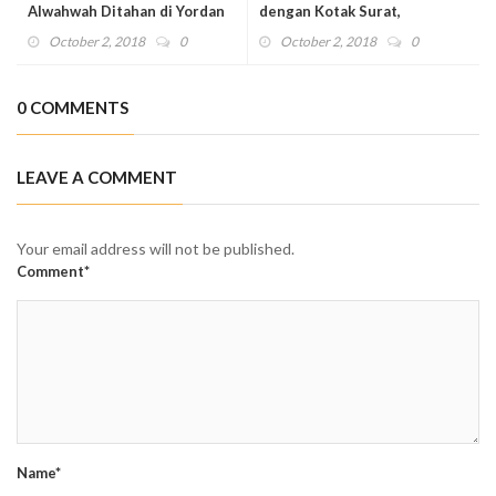
Alwahwah Ditahan di Yordan
dengan Kotak Surat,
Fenomena Bola Salju
October 2, 2018
0
October 2, 2018
0
Islamofobia
0 COMMENTS
LEAVE A COMMENT
Your email address will not be published.
Comment*
Name*