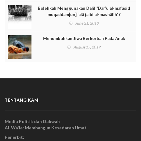
Bolehkah Menggunakan Dalil “Dar’u al-mafâsid
muqaddam[un] ‘alâ jalbi al-mashâlih”?
June 21, 2018
Menumbuhkan Jiwa Berkorban Pada Anak
August 17, 2019
TENTANG KAMI
Media Politik dan Dakwah
Al-Wa'ie: Membangun Kesadaran Umat
Penerbit: