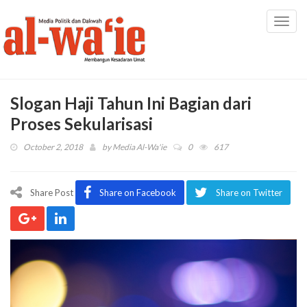
Toggl
navig
Slogan Haji Tahun Ini Bagian dari
Proses Sekularisasi
October 2, 2018
by
Media Al-Wa'ie
0
617
Share Post
Share on Facebook
Share on Twitter