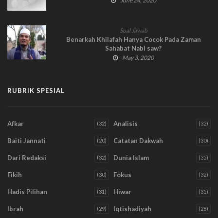
June 24, 2020
Soal Jawab
Benarkah Khilafah Hanya Cocok Pada Zaman
Sahabat Nabi saw?
May 3, 2020
RUBRIK SPESIAL
Afkar
Analisis
(32)
(32)
Baiti Jannati
Catatan Dakwah
(20)
(30)
Dari Redaksi
Dunia Islam
(32)
(35)
Fikih
Fokus
(30)
(32)
Hadis Pilihan
Hiwar
(31)
(31)
Ibrah
Iqtishadiyah
(29)
(28)