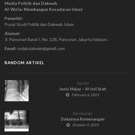
Media Politik dan Dakwah
Al-Wa'ie: Membangun Kesadaran Umat
Penerbit:
Pusat Studi Politik dan Dakwah Islam
Alamat:
Jl. Pancoran Barat I, No. 12B, Pancoran, Jakarta Selatan.
Email:
redaksialwaie@gmail.com
RANDOM ARTIKEL
Takrifat
Jenis Majaz – Al-Isti’ârah
February 6, 2021
Dari Redaksi
Dekatnya Kemenangan
October 9, 2019