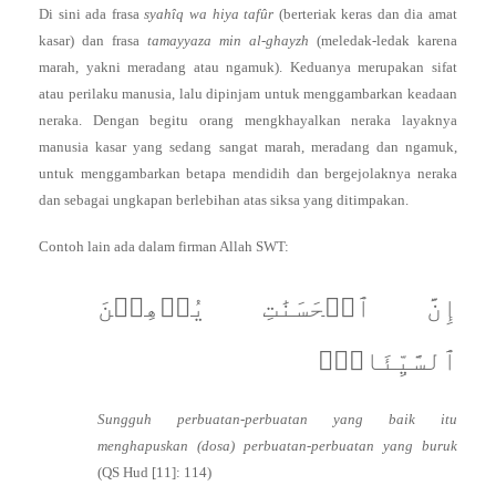
Di sini ada frasa
syahîq wa hiya tafûr
(berteriak keras dan dia amat
kasar) dan frasa
tamayyaza min al-ghayzh
(meledak-ledak karena
marah, yakni meradang atau ngamuk). Keduanya merupakan sifat
atau perilaku manusia, lalu dipinjam untuk menggambarkan keadaan
neraka. Dengan begitu orang mengkhayalkan neraka layaknya
manusia kasar yang sedang sangat marah, meradang dan ngamuk,
untuk menggambarkan betapa mendidih dan bergejolaknya neraka
dan sebagai ungkapan berlebihan atas siksa yang ditimpakan.
Contoh lain ada dalam firman Allah SWT:
إِنَّ ٱلۡحَسَنَٰتِ يُذۡهِبۡنَ
ٱلسَّيِّئَاتِۚ
Sungguh perbuatan-perbuatan yang baik itu
menghapuskan (dosa) perbuatan-perbuatan yang buruk
(QS Hud [11]: 114)