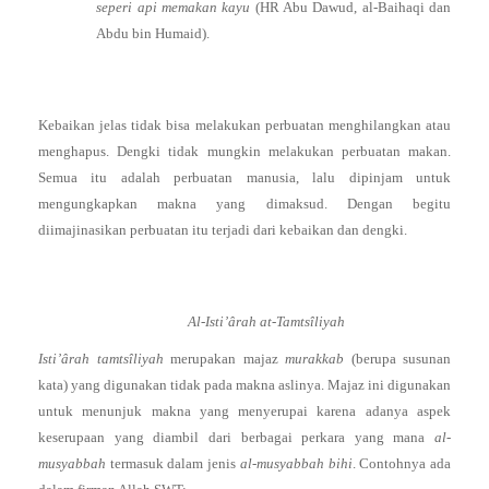
seperi api memakan kayu
(HR Abu Dawud, al-Baihaqi dan
Abdu bin Humaid).
Kebaikan jelas tidak bisa melakukan perbuatan menghilangkan atau
menghapus. Dengki tidak mungkin melakukan perbuatan makan.
Semua itu adalah perbuatan manusia, lalu dipinjam untuk
mengungkapkan makna yang dimaksud. Dengan begitu
diimajinasikan perbuatan itu terjadi dari kebaikan dan dengki.
Al-Isti’ârah at-Tamtsîliyah
Isti’ârah tamtsîliyah
merupakan majaz
murakkab
(berupa susunan
kata) yang digunakan tidak pada makna aslinya. Majaz ini digunakan
untuk menunjuk makna yang menyerupai karena adanya aspek
keserupaan yang diambil dari berbagai perkara yang mana
al-
musyabbah
termasuk dalam jenis
al-musyabbah bihi
. Contohnya ada