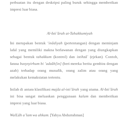
perbuatan itu dengan deskripsi paling buruk sehingga memberikan
impresi luar biasa.
Al-Isti’ârah at-Tahakkumiyah
Ini merupakan bentuk ‘
inâdiyah
(pertentangan) dengan meminjam
lafal yang memiliki makna berlawanan dengan yang diungkapkan
sebagai bentuk
tahakkum
(kontrol) dan
istihzâ
` (ejekan). Contoh,
farasa
basysyirhum bi ‘adzâb[in]
(beri mereka berita gembira dengan
azab) terhadap orang munafik, orang zalim atau orang yang
melakukan kemaksiatan tertentu.
Inilah di antara klasifikasi
majâz al-isti’ârah
yang utama.
Al-Isti’ârah
ini bisa sangat meluaskan penggunaan
kalam
dan memberikan
impresi yang luar biasa.
WalLâh a’lam wa ahkam.
[Yahya Abdurrahman]