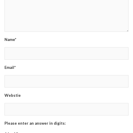
Name*
Email*
Webstie
Please enter an answer in digits: