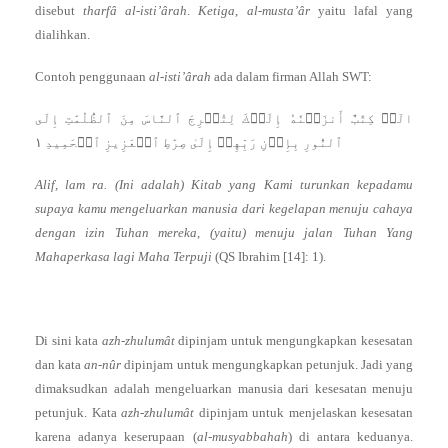
disebut
tharfâ al-isti’ârah
.
Ketiga
,
al-musta’âr
yaitu lafal yang
dialihkan.
Contoh penggunaan
al-isti’ârah
ada dalam firman Allah SWT:
الٓرۚ كِتَٰبٌ أَنزَلۡنَٰهُ إِلَيۡكَ لِتُخۡرِجَ ٱلنَّاسَ مِنَ ٱلظُّلُمَٰتِ إِلَى
ٱلنُّورِ بِإِذۡنِ رَبِّهِمۡ إِلَىٰ صِرَٰطِ ٱلۡعَزِيزِ ٱلۡحَمِيدِ ١
Alif, lam ra. (Ini adalah) Kitab yang Kami turunkan kepadamu
supaya kamu mengeluarkan manusia dari kegelapan menuju cahaya
dengan izin Tuhan mereka, (yaitu) menuju jalan Tuhan Yang
Mahaperkasa lagi Maha Terpuji
(QS Ibrahim [14]: 1).
Di sini kata
azh-zhulumât
dipinjam untuk mengungkapkan kesesatan
dan kata
an-nûr
dipinjam untuk mengungkapkan petunjuk. Jadi yang
dimaksudkan adalah mengeluarkan manusia dari kesesatan menuju
petunjuk. Kata
azh-zhulumât
dipinjam untuk menjelaskan kesesatan
karena adanya keserupaan (
al-musyabbahah
) di antara keduanya.