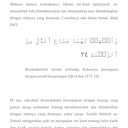
Maknun
artinya tersembunyi. Dalam
isti’ârah makniyyah
,
al-
musyabbah bihi
disembunyikan dan ditunjukkan atau dilambangkan
dengan sifatnya yang dominan. Contohnya ada dalam firman Allah
SWT:
وَٱخۡفِضۡ لَهُمَا جَنَاحَ ٱلذُّلِّ مِنَ
ٱلرَّحۡمَةِ ٢٤
Rendahkanlah dirimu terhadap keduanya (orangtua)
dengan penuh kesayangan
(QS al-Isra’ [17]: 24).
Di sini,
adz-dzull
(kerendahan) diserupakan dengan burung yang
punya sayap, kemudian burung disembunyikan dan disimbolkan
dengan sifatnya yang dominan, yakni sayap. Syaikh Wahbah az-
Zuhaili mengatakan, jadi ini merupakan
isti’ârah
tentang belas kasih
dan kasih sayang kepada kedua orangtua dan merendahkan diri