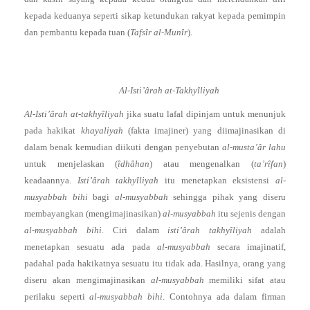
kepada keduanya seperti sikap ketundukan rakyat kepada pemimpin
dan pembantu kepada tuan (
Tafsîr al-Munîr
).
Al-Isti’ârah at-Takhyîliyah
Al-Isti’ârah at-takhyîliyah
jika suatu lafal dipinjam untuk menunjuk
pada hakikat
khayaliyah
(fakta imajiner) yang diimajinasikan di
dalam benak kemudian diikuti dengan penyebutan
al-musta’âr lahu
untuk menjelaskan (
îdhâhan
) atau mengenalkan (
ta’rîfan
)
keadaannya.
Isti’ârah takhyîliyah
itu menetapkan eksistensi
al-
musyabbah bihi
bagi
al-musyabbah
sehingga pihak yang diseru
membayangkan (mengimajinasikan)
al-musyabbah
itu sejenis dengan
al-musyabbah bihi
. Ciri dalam
isti’ârah takhyîliyah
adalah
menetapkan sesuatu ada pada
al-musyabbah
secara imajinatif,
padahal pada hakikatnya sesuatu itu tidak ada. Hasilnya, orang yang
diseru akan mengimajinasikan
al-musyabbah
memiliki sifat atau
perilaku seperti
al-musyabbah bihi
. Contohnya ada dalam firman