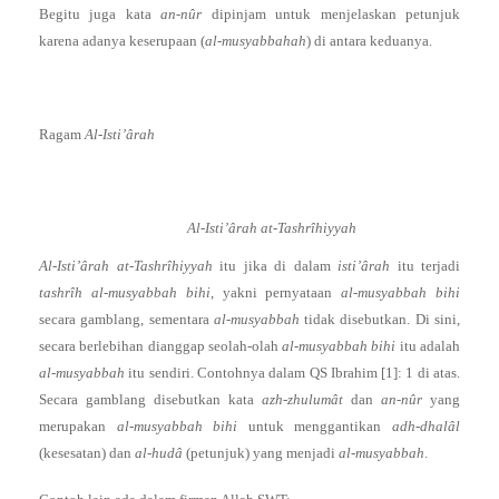
Begitu juga kata
an-nûr
dipinjam untuk menjelaskan petunjuk
karena adanya keserupaan (
al-musyabbahah
) di antara keduanya.
Ragam
Al-Isti’ârah
Al-Isti’ârah at-Tashrîhiyyah
Al-Isti’ârah at-Tashrîhiyyah
itu jika di dalam
isti’ârah
itu terjadi
tashrîh al-musyabbah bihi
, yakni pernyataan
al-musyabbah bihi
secara gamblang, sementara
al-musyabbah
tidak disebutkan. Di sini,
secara berlebihan dianggap seolah-olah
al-musyabbah bihi
itu adalah
al-musyabbah
itu sendiri. Contohnya dalam QS Ibrahim [1]: 1 di atas.
Secara gamblang disebutkan kata
azh-zhulumât
dan
an-nûr
yang
merupakan
al-musyabbah bihi
untuk menggantikan
adh-dhalâl
(kesesatan) dan
al-hudâ
(petunjuk) yang menjadi
al-musyabbah
.