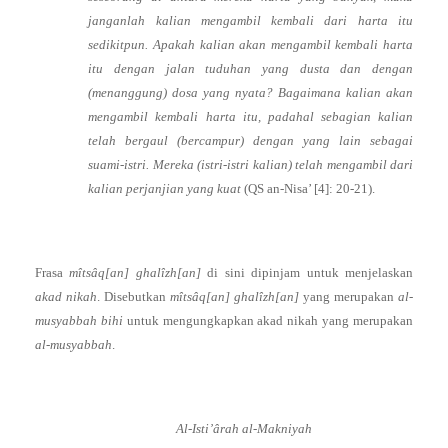
janganlah kalian mengambil kembali dari harta itu
sedikitpun. Apakah kalian akan mengambil kembali harta
itu dengan jalan tuduhan yang dusta dan dengan
(menanggung) dosa yang nyata? Bagaimana kalian akan
mengambil kembali harta itu, padahal sebagian kalian
telah bergaul (bercampur) dengan yang lain sebagai
suami-istri. Mereka (istri-istri kalian) telah mengambil dari
kalian perjanjian yang kuat
(QS an-Nisa’ [4]: 20-21).
Frasa
mîtsâq[an] ghalîzh[an]
di sini dipinjam untuk menjelaskan
akad nikah
. Disebutkan
mîtsâq[an] ghalîzh[an]
yang merupakan
al-
musyabbah bihi
untuk mengungkapkan akad nikah yang merupakan
al-musyabbah
.
Al-Isti’ârah al-Makniyah