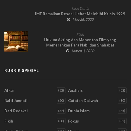
Kilas Dunia
IMF Ramalkan Resesi Hebat Melebihi Krisis 1929
May 26, 2020
Fikih
Hukum Akting dan Menonton Film yang
Memerankan Para Nabi dan Shahabat
March 3, 2020
RUBRIK SPESIAL
Afkar
Analisis
(32)
(32)
Baiti Jannati
Catatan Dakwah
(20)
(30)
Dari Redaksi
Dunia Islam
(32)
(35)
Fikih
Fokus
(30)
(32)