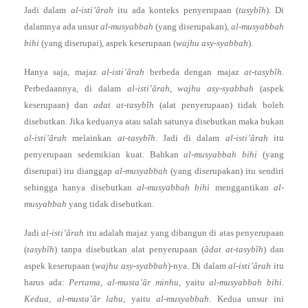
Jadi dalam
al-isti’ârah
itu ada konteks penyerupaan (
tasybîh
). Di
dalamnya ada unsur
al-musyabbah
(yang diserupakan),
al-musyabbah
bihi
(yang diserupai), aspek keserupaan (
wajhu asy-syabbah
).
Hanya saja, majaz
al-isti’ârah
berbeda dengan majaz
at-tasybîh
.
Perbedaannya, di dalam
al-isti’ârah
,
wajhu asy-syabbah
(aspek
keserupaan) dan
adat at-tasybîh
(alat penyerupaan) tidak boleh
disebutkan. Jika keduanya atau salah satunya disebutkan maka bukan
al-isti’ârah
melainkan
at-tasybîh
. Jadi di dalam
al-isti’ârah
itu
penyerupaan sedemikian kuat. Bahkan
al-musyabbah bihi
(yang
diserupai) itu dianggap
al-musyabbah
(yang diserupakan) itu sendiri
sehingga hanya disebutkan
al-musyabbah bihi
menggantikan
al-
musyabbah
yang tidak disebutkan.
Jadi
al-isti’ârah
itu adalah majaz yang dibangun di atas penyerupaan
(
tasybîh
) tanpa disebutkan alat penyerupaan (
âdat at-tasybîh
) dan
aspek keserupaan (
wajhu asy-syabbah
)-nya. Di dalam
al-isti’ârah
itu
harus ada:
Pertama
,
al-musta’âr minhu
, yaitu
al-musyabbah bihi
.
Kedua
,
al-musta’âr lahu
, yaitu
al-musyabbah
. Kedua unsur ini