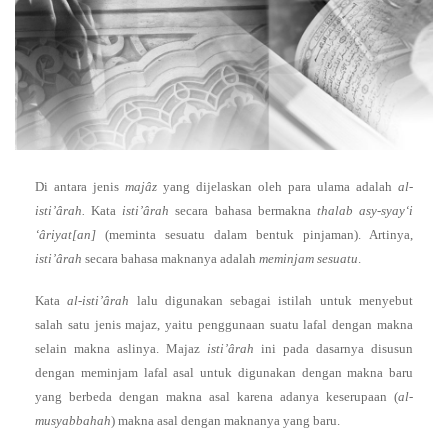
Di antara jenis
majâz
yang dijelaskan oleh para ulama adalah
al-
isti’ârah.
Kata
isti’ârah
secara bahasa bermakna
thalab asy-syay‘i
‘âriyat[an]
(meminta sesuatu dalam bentuk pinjaman). Artinya,
isti’ârah
secara bahasa maknanya adalah
meminjam sesuatu
.
Kata
al-isti’ârah
lalu digunakan sebagai istilah untuk menyebut
salah satu jenis majaz, yaitu penggunaan suatu lafal dengan makna
selain makna aslinya. Majaz
isti’ârah
ini pada dasarnya disusun
dengan meminjam lafal asal untuk digunakan dengan makna baru
yang berbeda dengan makna asal karena adanya keserupaan (
al-
musyabbahah
) makna asal dengan maknanya yang baru.