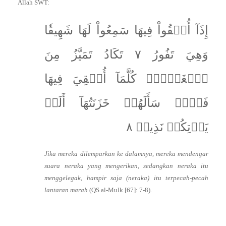
Allah SWT:
إِذَآ أُلۡقُواْ فِيهَا سَمِعُواْ لَهَا شَهِيقٗا
وَهِيَ تَفُورُ ٧ تَكَادُ تَمَيَّزُ مِنَ
ٱلۡغَيۡظِۖ كُلَّمَآ أُلۡقِيَ فِيهَا
فَوۡجٞ سَأَلَهُمۡ خَزَنَتُهَآ أَلَمۡ
يَأۡتِكُمۡ نَذِيرٞ ٨
Jika mereka dilemparkan ke dalamnya, mereka mendengar
suara neraka yang mengerikan, sedangkan neraka itu
menggelegak, hampir saja (neraka) itu terpecah-pecah
lantaran marah
(QS al-Mulk [67]: 7-8).