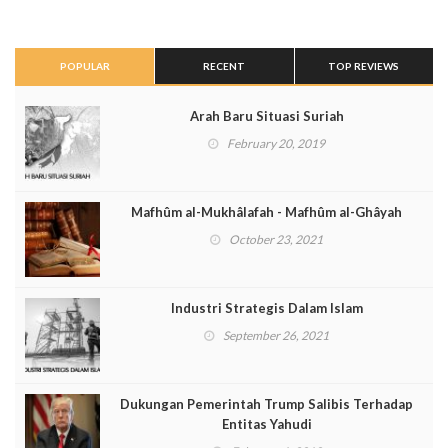
POPULAR
RECENT
TOP REVIEWS
Arah Baru Situasi Suriah
February 20, 2019
Mafhûm al-Mukhâlafah - Mafhûm al-Ghâyah
October 23, 2021
Industri Strategis Dalam Islam
September 26, 2021
Dukungan Pemerintah Trump Salibis Terhadap
Entitas Yahudi