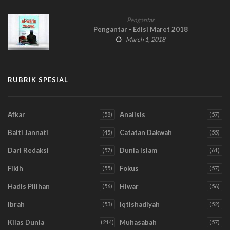
Pengantar
Pengantar - Edisi Maret 2018
March 1, 2018
RUBRIK SPESIAL
Afkar
Analisis
(58)
(57)
Baiti Jannati
Catatan Dakwah
(45)
(55)
Dari Redaksi
Dunia Islam
(57)
(61)
Fikih
Fokus
(55)
(57)
Hadis Pilihan
Hiwar
(56)
(56)
Ibrah
Iqtishadiyah
(53)
(52)
Kilas Dunia
Muhasabah
(214)
(57)