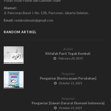
Pusat Studi Politik dan Dakwah Islam
Alamat:
Jl. Pancoran Barat I, No. 12B, Pancoran, Jakarta Selatan.
Email:
redaksialwaie@gmail.com
RANDOM ARTIKEL
Analisis
Khilafah Pasti Tegak Kembali
February 20, 2019
Pengantar
Pengantar [Keniscayaan Perubahan]
October 15, 2021
Pengantar
Pengantar [Gawat-Darurat Ekonomi Indonesia]
October 23, 2021