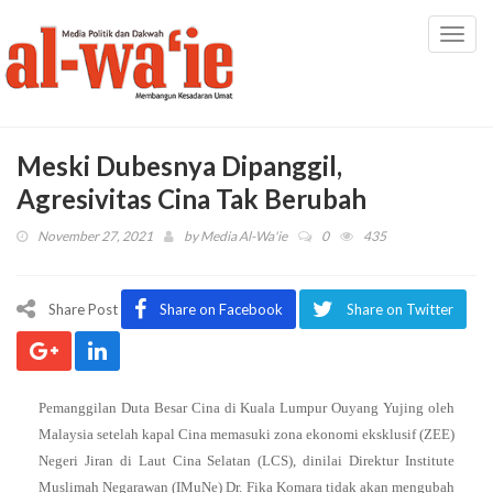
Toggl
navig
Meski Dubesnya Dipanggil,
Agresivitas Cina Tak Berubah
November 27, 2021
by
Media Al-Wa'ie
0
435
Share Post
Share on Facebook
Share on Twitter
Pemanggilan Duta Besar Cina di Kuala Lumpur Ouyang Yujing oleh
Malaysia setelah kapal Cina memasuki zona ekonomi eksklusif (ZEE)
Negeri Jiran di Laut Cina Selatan (LCS), dinilai Direktur Institute
Muslimah Negarawan (IMuNe) Dr. Fika Komara tidak akan mengubah