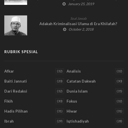
Bagian 4
January 25, 2019
Soal Jawab
Adakah Kriminalisasi Ulama di Era Khilafah?
October 2, 2018
RUBRIK SPESIAL
Afkar
Analisis
(32)
(32)
Baiti Jannati
Catatan Dakwah
(20)
(30)
Dari Redaksi
Dunia Islam
(32)
(35)
Fikih
Fokus
(30)
(32)
Hadis Pilihan
Hiwar
(31)
(31)
Ibrah
Iqtishadiyah
(29)
(28)