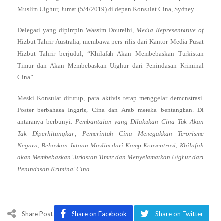
Muslim Uighur, Jumat (5/4/2019).di depan Konsulat Cina, Sydney.
Delegasi yang dipimpin Wassim Doureihi,
Media Representative of
Hizbut Tahrir Australia, membawa pers rilis dari Kantor Media Pusat
Hizbut Tahrir berjudul, “Khilafah Akan Membebaskan Turkistan
Timur dan Akan Membebaskan Uighur dari Penindasan Kriminal
Cina”.
Meski Konsulat ditutup, para aktivis tetap menggelar demonstrasi.
Poster berbahasa Inggris, Cina dan Arab mereka bentangkan. Di
antaranya berbunyi:
Pembantaian yang Dilakukan Cina Tak Akan
Tak Diperhitungkan
;
Pemerintah Cina Menegakkan Terorisme
Negara
;
Bebaskan Jutaan Muslim dari Kamp Konsentrasi
;
Khilafah
akan Membebaskan Turkistan Timur dan Menyelamatkan Uighur dari
Penindasan Kriminal Cina
.
Share Post
Share on Facebook
Share on Twitter