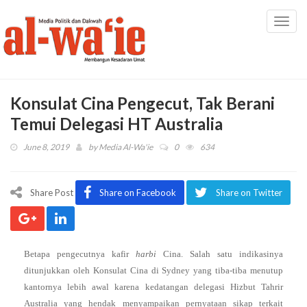
Toggl
navig
Konsulat Cina Pengecut, Tak Berani
Temui Delegasi HT Australia
June 8, 2019
by
Media Al-Wa'ie
0
634
Share Post
Share on Facebook
Share on Twitter
Betapa pengecutnya kafir
harbi
Cina. Salah satu indikasinya
ditunjukkan oleh Konsulat Cina di Sydney yang tiba-tiba menutup
kantornya lebih awal karena kedatangan delegasi Hizbut Tahrir
Australia yang hendak menyampaikan pernyataan sikap terkait