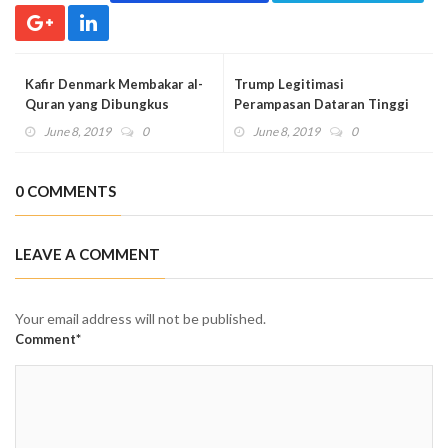
Kafir Denmark Membakar al-
Trump Legitimasi
Quran yang Dibungkus
Perampasan Dataran Tinggi
Daging Babi
Golan dari Kaum Muslim
June 8, 2019
0
June 8, 2019
0
0 COMMENTS
LEAVE A COMMENT
Your email address will not be published.
Comment*