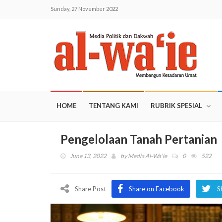
Sunday, 27 November 2022
HOME
TENTANG KAMI
RUBRIK SPESIAL
Pengelolaan Tanah Pertanian
June 13, 2022
by
Media Al-Wa'ie
0
522
Share Post
Share on Facebook
S