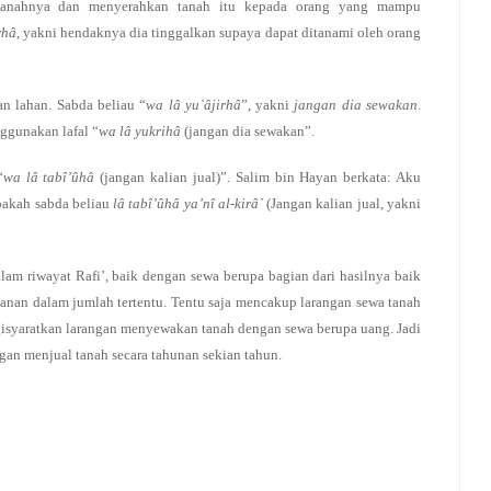
 tanahnya dan menyerahkan tanah itu kepada orang yang mampu
rhâ
, yakni hendaknya dia tinggalkan supaya dapat ditanami oleh orang
an lahan. Sabda beliau “
wa lâ yu`âjirhâ
”, yakni
jangan dia sewakan
.
ggunakan lafal “
wa lâ yukrihâ
(jangan dia sewakan”.
“
wa lâ tabî’ûhâ
(jangan kalian jual)”. Salim bin Hayan berkata: Aku
Apakah sabda beliau
lâ tabî’ûhâ
ya’nî al-kirâ`
(Jangan kalian jual, yakni
am riwayat Rafi’, baik dengan sewa berupa bagian dari hasilnya baik
akanan dalam jumlah tertentu. Tentu saja mencakup larangan sewa tanah
syaratkan larangan menyewakan tanah dengan sewa berupa uang. Jadi
gan menjual tanah secara tahunan sekian tahun.