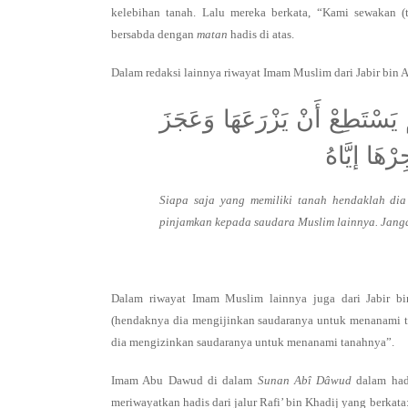
kelebihan tanah. Lalu mereka berkata, “Kami sewakan (t
bersabda dengan
matan
hadis di atas.
Dalam redaksi lainnya riwayat Imam Muslim dari Jabir bin Ab
 يَسْتَطِعْ أَنْ يَزْرَعَهَا وَعَجَزَ
رْهَا إيَّاهُ
Siapa saja yang memiliki tanah hendaklah di
pinjamkan kepada saudara Muslim lainnya. Jang
Dalam riwayat Imam Muslim lainnya juga dari Jabir bi
(hendaknya dia mengijinkan saudaranya untuk menanami ta
dia mengizinkan saudaranya untuk menanami tanahnya”.
Imam Abu Dawud di dalam
Sunan Abî Dâwud
dalam had
meriwayatkan hadis dari jalur Rafi’ bin Khadij yang berka