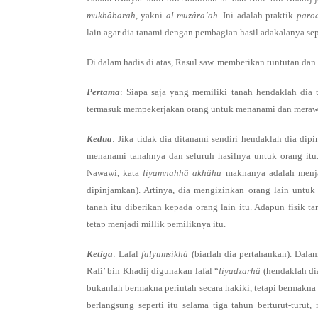
mukhâbarah
, yakni
al-muzâra’ah
. Ini adalah praktik
paro
lain agar dia tanami dengan pembagian hasil adakalanya sepa
Di dalam hadis di atas, Rasul saw. memberikan tuntutan da
Pertama
: Siapa saja yang memiliki tanah hendaklah dia 
termasuk mempekerjakan orang untuk menanami dan merawat
Kedua
: Jika tidak dia ditanami sendiri hendaklah dia dip
menanami tanahnya dan seluruh hasilnya untuk orang it
Nawawi, kata
liyamna
h
hâ akhâhu
maknanya adalah menj
dipinjamkan). Artinya, dia mengizinkan orang lain untu
tanah itu diberikan kepada orang lain itu. Adapun fisik t
tetap menjadi millik pemiliknya itu.
Ketiga
: Lafal
falyumsikhâ
(biarlah dia pertahankan). Dala
Rafi’ bin Khadij digunakan lafal “
liyadzarhâ
(hendaklah di
bukanlah bermakna perintah secara hakiki, tetapi bermakna 
berlangsung seperti itu selama tiga tahun berturut-turut