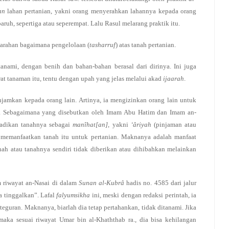
an
lahan pertanian, yakni orang menyerahkan lahannya kepada orang
ruh, sepertiga atau seperempat. Lalu Rasul melarang praktik itu.
n arahan bagaimana pengelolaan (
tasharruf
) atas tanah pertanian.
tanami, dengan benih dan bahan-bahan berasal dari dirinya. Ini juga
 tanaman itu, tentu dengan upah yang jelas melalui akad
ijaarah
.
injamkan kepada orang lain. Artinya, ia mengizinkan orang lain untuk
u. Sebagaimana yang disebutkan oleh Imam Abu Hatim dan Imam an-
adikan tanahnya sebagai
manîhat[an]
, yakni
‘âriyah
(pinjaman atau
k memanfaatkan tanah itu untuk pertanian. Maknanya adalah manfaat
anah atau tanahnya sendiri tidak diberikan atau dihibahkan melainkan
m riwayat an-Nasai di dalam
Sunan al-Kubrâ
hadis no. 4585 dari jalur
a tinggalkan”. Lafal
falyumsikha
ini, meski dengan redaksi perintah, ia
teguran. Maknanya, biarlah dia tetap pertahankan, tidak ditanami. Jika
, maka sesuai riwayat Umar bin al-Khaththab ra., dia bisa kehilangan