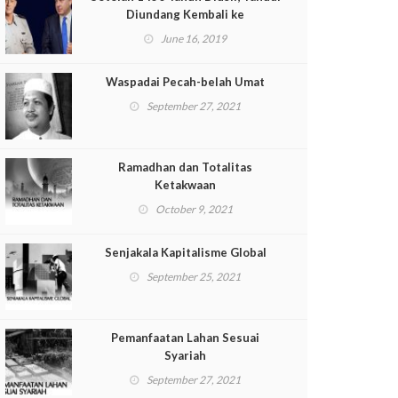
Diundang Kembali ke
Semenanjung Arab
June 16, 2019
Waspadai Pecah-belah Umat
September 27, 2021
Ramadhan dan Totalitas
Ketakwaan
October 9, 2021
Senjakala Kapitalisme Global
September 25, 2021
Pemanfaatan Lahan Sesuai
Syariah
September 27, 2021