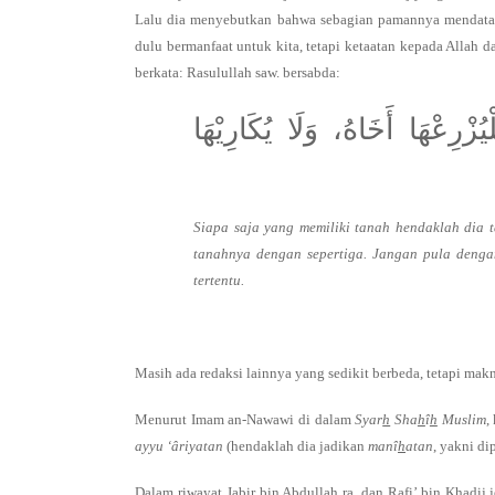
Lalu dia menyebutkan bahwa sebagian pamannya mendatangi
dulu bermanfaat untuk kita, tetapi ketaatan kepada Allah da
berkata: Rasulullah saw. bersabda:
زْرِعْهَا أَخَاهُ، وَلَا يُكَارِيْهَا
Siapa saja yang memiliki tanah hendaklah dia
tanahnya dengan sepertiga. Jangan pula deng
tertentu.
Masih ada redaksi lainnya yang sedikit berbeda, tetapi mak
Menurut Imam an-Nawawi di dalam
Syar
h
Sha
h
î
h
Muslim
,
ayyu ‘âriyatan
(hendaklah dia jadikan
manî
h
atan
, yakni di
Dalam riwayat Jabir bin Abdullah ra. dan Rafi’ bin Khadij 