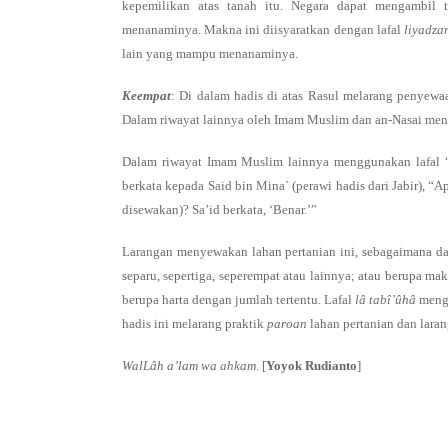
kepemilikan atas tanah itu. Negara dapat mengambil
menanaminya. Makna ini diisyaratkan dengan lafal
liyadza
lain yang mampu menanaminya.
Keempat
: Di dalam hadis di atas Rasul melarang penyewa
Dalam riwayat lainnya oleh Imam Muslim dan an-Nasai men
Dalam riwayat Imam Muslim lainnya menggunakan lafal 
berkata kepada Said bin Mina` (perawi hadis dari Jabir), “
disewakan)? Sa’id berkata, ‘Benar.’”
Larangan menyewakan lahan pertanian ini, sebagaimana dal
separu, sepertiga, seperempat atau lainnya; atau berupa m
berupa harta dengan jumlah tertentu. Lafal
lâ tabî’ûhâ
mengi
hadis ini melarang praktik
paroan
lahan pertanian dan laran
WalLâh a’lam wa ahkam
. [
Yoyok Rudianto
]