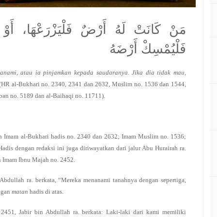
مَنْ كَانَتْ لَهُ أَرْضٌ فَلْيَزْرَعْهَا، أَوْ ل
فَلْيُمْسِكْ أَرْضَهُ
tanami, atau ia pinjamkan kepada saudaranya. Jika dia tidak mau,
(HR al-Bukhari no. 2340, 2341 dan 2632, Muslim no. 1536 dan 1544,
an no. 5189 dan al-Baihaqi no. 11711).
 oleh Imam al-Bukhari hadis no. 2340 dan 2632; Imam Muslim no. 1536;
s dengan redaksi ini juga diriwayatkan dari jalur Abu Hurairah ra.
n Imam Ibnu Majah no. 2452.
 Abdullah ra. berkata, “Mereka menanami tanahnya dengan sepertiga,
engan
matan
hadis di atas.
451, Jabir bin Abdullah ra. berkata: Laki-laki dari kami memiliki