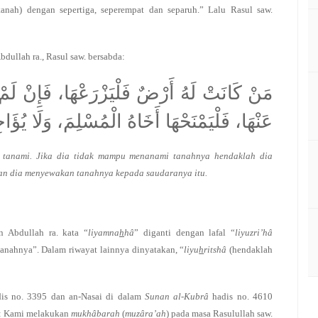
anah) dengan sepertiga, seperempat dan separuh.” Lalu Rasul saw.
dullah ra., Rasul saw. bersabda:
مَنْ كَانَتْ لَهُ أَرْضٌ فَلْيَزْرَعْهَا، فَإِنْ لَمْ
عَنْهَا، فَلْيَمْنَحْهَا أَخَاهُ الْمُسْلِمَ، وَلَا يُؤَاجِ
a tanami. Jika dia tidak mampu menanami tanahnya hendaklah dia
an dia menyewakan tanahnya kepada saudaranya itu.
n Abdullah ra. kata “
liyamna
h
hâ
” diganti dengan lafal “
liyuzri’hâ
nahnya”. Dalam riwayat lainnya dinyatakan, “
liyu
h
ritshâ
(hendaklah
is no. 3395 dan an-Nasai di dalam
Sunan al-Kubrâ
hadis no. 4610
ta: Kami melakukan
mukhâbarah
(
muzâra’ah
) pada masa Rasulullah saw.