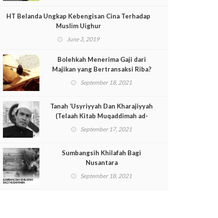
HT Belanda Ungkap Kebengisan Cina Terhadap
Muslim Uighur
June 3, 2019
Bolehkah Menerima Gaji dari
Majikan yang Bertransaksi Riba?
September 18, 2021
Tanah ‘Usyriyyah Dan Kharajiyyah
(Telaah Kitab Muqaddimah ad-
Dustur Pasal 33-Lanjutan)
September 17, 2021
Sumbangsih Khilafah Bagi
Nusantara
September 18, 2021