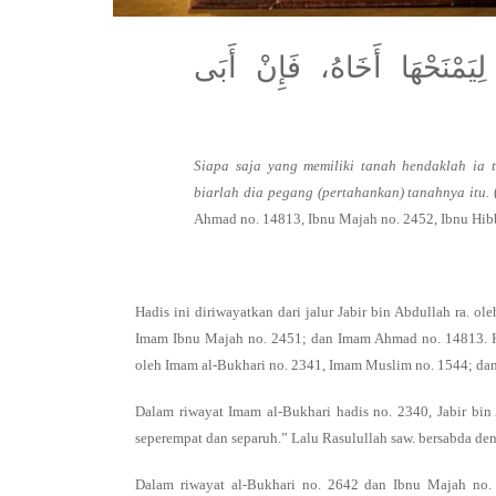
ِيَمْنَحْهَا أَخَاهُ، فَإِنْ أَبَى
Siapa saja yang memiliki tanah hendaklah ia 
biarlah dia pegang (pertahankan) tanahnya itu.
Ahmad no. 14813, Ibnu Majah no. 2452, Ibnu Hibb
Hadis ini diriwayatkan dari jalur Jabir bin Abdullah ra.
Imam Ibnu Majah no. 2451; dan Imam Ahmad no. 14813. Hadi
oleh Imam al-Bukhari no. 2341, Imam Muslim no. 1544; da
Dalam riwayat Imam al-Bukhari hadis no. 2340, Jabir bin
seperempat dan separuh.” Lalu Rasulullah saw. bersabda d
Dalam riwayat al-Bukhari no. 2642 dan Ibnu Majah no. 2