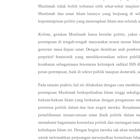
Muslimah tidak boleh terbatasi oleh sekat-sekat imajine
Muslimah dan umat Islam lainnya yang berjuang di se
kepemimpinan politis yang menerapkan Islam atas seluruh 
Kelima,
gerakan Muslimah harus bersifat politis, yakni
perempuan di tengah-tengah masyarakat sesuai aturan Isl
generasi masa depan umat. Dengan demikian arah pemberda
perpektif feministik yang mendikotomikan sektor publi
kombatan sebagaimana fenomena kelompok radikal ISIS dll
peran perempuan, baik di sektor publik maupun domestik, se
Pada tataran praktis, hal ini dilakukan dengan cara membi
perempuan Muslimah berkepribadian Islam tinggi sekaligu
hukum-hukum Islam yang berkaitan dengan pengaturan um
peristiwa politik dalam dan luar negeri mereka. Kesadar
pemeliharaan urusan-urusan umat (baik politik dalam m
memahami bagaimana konstelasi politik dan tantangan-tant
kehidupan Islam ini. Dengan begitu mereka tak akan mudah 
untuk melemahkan perjuangan mewujudkan kemuliaan lsla