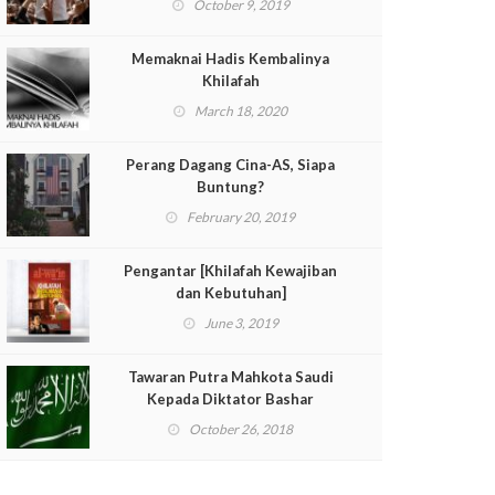
October 9, 2019
Memaknai Hadis Kembalinya
Khilafah
March 18, 2020
Perang Dagang Cina-AS, Siapa
Buntung?
February 20, 2019
Pengantar [Khilafah Kewajiban
dan Kebutuhan]
June 3, 2019
Tawaran Putra Mahkota Saudi
Kepada Diktator Bashar
October 26, 2018