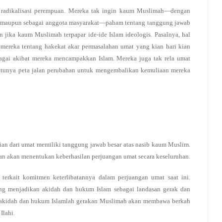
isu radikalisasi perempuan. Mereka tak ingin kaum Muslimah—dengan
, ibu maupun sebagai anggota masyarakat—paham tentang tanggung jawab
jika kaum Muslimah terpapar ide-ide Islam ideologis. Pasalnya, hal
ereka tentang hakekat akar permasalahan umat yang kian hari kian
ebagai akibat mereka mencampakkan Islam. Mereka juga tak rela umat
atunya peta jalan perubahan untuk mengembalikan kemuliaan mereka
an dari umat memiliki tanggung jawab besar atas nasib kaum Muslim.
kan akan menentukan keberhasilan perjuangan umat secara keseluruhan.
erkait komitmen keterlibatannya dalam perjuangan umat saat ini.
ng menjadikan akidah dan hukum Islam sebagai landasan gerak dan
n akidah dan hukum Islamlah gerakan Muslimah akan membawa berkah
Ilahi.