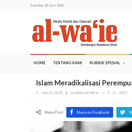
Tuesday, 28 June 2022
HOME
TENTANG KAMI
RUBRIK SPESIAL
Islam Meradikalisasi Perempu
July 25, 2018
by
Media Al-Wa'ie
0
1023
Share Post
Share on Facebook
S