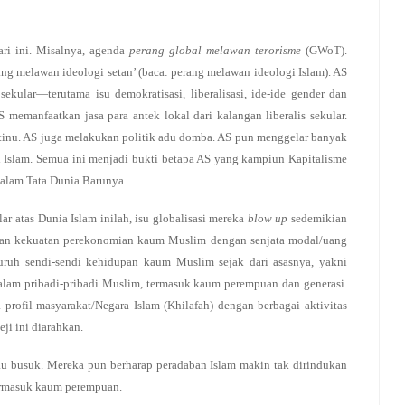
ri ini. Misalnya, agenda
perang global melawan terorisme
(GWoT).
ang melawan ideologi setan’ (baca: perang melawan ideologi Islam). AS
kular—terutama isu demokratisasi, liberalisasi, ide-ide gender dan
 memanfaatkan jasa para antek lokal dari kalangan liberalis sekular.
ntinu. AS juga melakukan politik adu domba. AS pun menggelar banyak
ri Islam. Semua ini menjadi bukti betapa AS yang kampiun Kapitalisme
dalam Tata Dunia Barunya.
r atas Dunia Islam inilah, isu globalisasi mereka
blow up
sedemikian
tikan kekuatan perekonomian kaum Muslim dengan senjata modal/uang
luruh sendi-sendi kehidupan kaum Muslim sejak dari asasnya, yakni
 dalam pribadi-pribadi Muslim, termasuk kaum perempuan dan generasi.
rofil masyarakat/Negara Islam (Khilafah) dengan berbagai aktivitas
ji ini diarahkan.
u busuk. Mereka pun berharap peradaban Islam makin tak dirindukan
termasuk kaum perempuan.