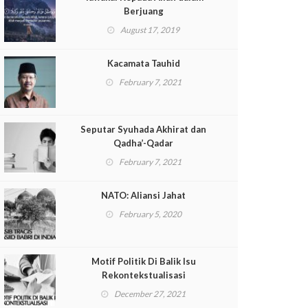
Berjuang
August 17, 2019
Kacamata Tauhid
February 7, 2021
Seputar Syuhada Akhirat dan
Qadha’-Qadar
February 7, 2021
NATO: Aliansi Jahat
February 5, 2020
Motif Politik Di Balik Isu
Rekontekstualisasi
December 27, 2021