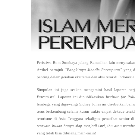
Peristiwa Bom Surabaya jelang Ramadhan lalu menyisakan 
Artikel bertajuk
“Bangkitnya Jihadis Perempuan”
yang d
penting dalam gerakan ekstremis dan aksi teror di Indonesia
Simpulan ini juga seakan mengamini hasil laporan ber
Extremists
”. Laporan ini dipublikasikan
Institute for Pol
lembaga yang digawangi Sidney Jones ini disebutkan bahw
terus berkembang selama kurun waktu empat dekade terak
terorisme di Asia Tenggara sekaligus penasihat senior d
ternyata bukan hanya siap menjadi istri, ibu atau ustadz
yang tidak bisa dibilang main-main!