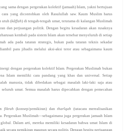
yang sama dengan pergerakan kolektif (jamaah) Islam, yakni bertujuan
 cara yang dicontohkan oleh Rasulullah saw. Kaum Muslim harus
 utuh (
kâffah
) di tengah-tengah umat, terutama di kalangan Muslimah
ran dan perjuangan politik. Dengan begitu kesadaran akan rusaknya
harusan kembali pada sistem Islam akan tersebar menyeluruh di setiap
h ada pada tataran strategis, bukan pada tataran teknis sekadar
ambil para jihadis melalui aksi-aksi teror atau sebagaimana kaum
nergi dengan pergerakan kolektif Islam. Pergerakan Muslimah bukan
rena Islam memiliki cara pandang yang khas dan universal. Setiap
ah manusia, tidak dibedakan sebagai masalah laki-laki saja atau
b seluruh umat. Semua masalah harus dipecahkan dengan pemecahan
san
fikrah
(konsep/pemikiran) dan
tharîqah
(tatacara merealisasikan
snya. Pergerakan Muslimah—sebagaimana juga pergerakan jamaah Islam
lobal. Dalam arti, mereka memiliki kesadaran bahwa umat Islam di
baik secara pemikiran maupun secara politis. Dengan begitu perjuangan