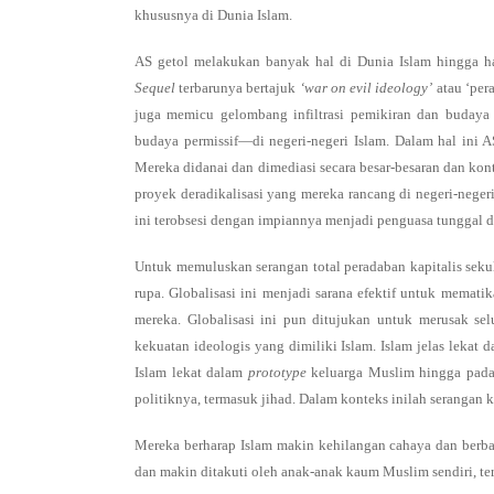
khususnya di Dunia Islam.
AS getol melakukan banyak hal di Dunia Islam hingga ha
Sequel
terbarunya bertajuk
‘war on evil ideology’
atau ‘per
juga memicu gelombang infiltrasi pemikiran dan budaya se
budaya permissif—di negeri-negeri Islam. Dalam hal ini AS
Mereka didanai dan dimediasi secara besar-besaran dan ko
proyek deradikalisasi yang mereka rancang di negeri-nege
ini terobsesi dengan impiannya menjadi penguasa tunggal 
Untuk memuluskan serangan total peradaban kapitalis sekula
rupa. Globalisasi ini menjadi sarana efektif untuk mema
mereka. Globalisasi ini pun ditujukan untuk merusak se
kekuatan ideologis yang dimiliki Islam. Islam jelas lekat
Islam lekat dalam
prototype
keluarga Muslim hingga pada p
politiknya, termasuk jihad. Dalam konteks inilah serangan ke
Mereka berharap Islam makin kehilangan cahaya dan berba
dan makin ditakuti oleh anak-anak kaum Muslim sendiri, 