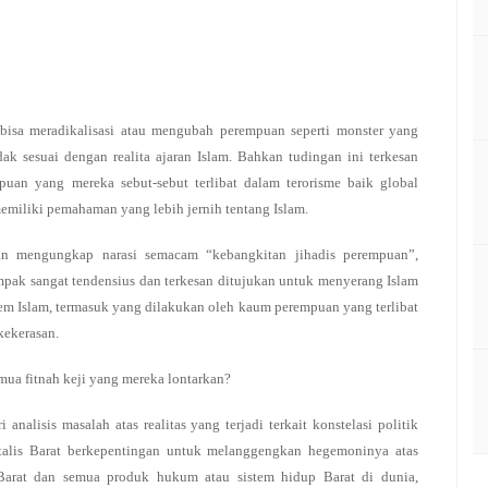
isa meradikalisasi atau mengubah perempuan seperti monster yang
idak sesuai dengan realita ajaran Islam. Bahkan tudingan ini terkesan
uan yang mereka sebut-sebut terlibat dalam terorisme baik global
miliki pemahaman yang lebih jernih tentang Islam.
an mengungkap narasi semacam “kebangkitan jihadis perempuan”,
pak sangat tendensius dan terkesan ditujukan untuk menyerang Islam
m Islam, termasuk yang dilakukan oleh kaum perempuan yang terlibat
kekerasan.
ua fitnah keji yang mereka lontarkan?
analisis masalah atas realitas yang terjadi terkait konstelasi politik
pitalis Barat berkepentingan untuk melanggengkan hegemoninya atas
ai Barat dan semua produk hukum atau sistem hidup Barat di dunia,