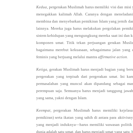
Kedua
, pergerakan Muslimah harus memiliki visi dan misi 
menegakkan kalimah Allah. Caranya dengan meneladani
membina dan menyebarkan pemikiran Islam yang jernih dan
lainnya. Mereka juga harus melakukan pergolakan pemiki
sistem kehidupan yang mengungkung mereka saat ini dan ke
komponen umat. Titik tekan perjuangan gerakan Muslima
bagaimana merebut kekuasaan, sebagaimana jalan yang di
feminis yang berjuang melalui mantra
affirmative action.
Ketiga,
gerakan Muslimah harus menjadi bagian yang bersi
pergerakan yang terpisah dari pergerakan umat. Ini ka
permasalahan yang muncul akan dipandang sebagai masal
perempuan saja. Semuanya harus menjadi tanggung jawa
yang sama, yakni dengan Islam.
Keempat,
pergerakan Muslimah harus memiliki kejela
pemikiran) serta ikatan yang sahih di antara para aktivi
yang menjadi induknya—harus memiliki wawasan politik g
dunia adalah satu umat, dan harus menjadi umat yang satu, 