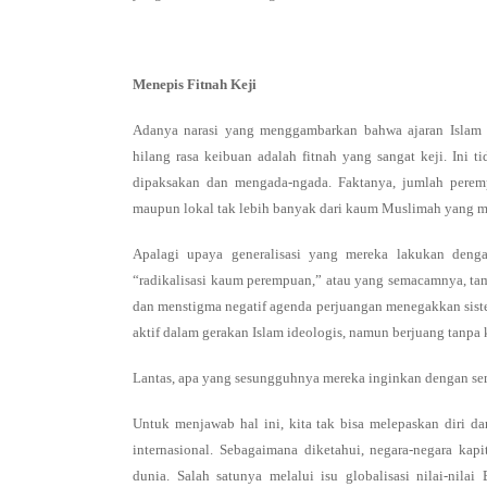
Menepis Fitnah Keji
Adanya narasi yang menggambarkan bahwa ajaran Islam b
hilang rasa keibuan adalah fitnah yang sangat keji. Ini t
dipaksakan dan mengada-ngada. Faktanya, jumlah peremp
maupun lokal tak lebih banyak dari kaum Muslimah yang me
Apalagi upaya generalisasi yang mereka lakukan deng
“radikalisasi kaum perempuan,” atau yang semacamnya, tam
dan menstigma negatif agenda perjuangan menegakkan siste
aktif dalam gerakan Islam ideologis, namun berjuang tanpa 
Lantas, apa yang sesungguhnya mereka inginkan dengan sem
Untuk menjawab hal ini, kita tak bisa melepaskan diri dari 
internasional. Sebagaimana diketahui, negara-negara ka
dunia. Salah satunya melalui isu globalisasi nilai-nil