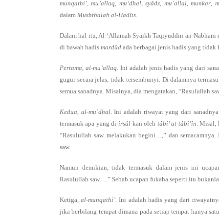
munqathi’
,
mu’allaq
,
mu‘dhal
,
syâdz
,
mu’allal
,
munkar
,
m
dalam
Mushthalah al-Hadîts
.
Dalam hal itu, Al-‘Allamah Syaikh Taqiyuddin an-Nabhani
di bawah hadis
mardûd
ada berbagai jenis hadis yang tidak ke
Pertama
,
al-mu’allaq
. Ini adalah jenis hadis yang dari san
gugur secara jelas, tidak tersembunyi. Di dalamnya termas
semua sanadnya. Misalnya, dia mengatakan, “Rasulullah sa
Kedua
,
al-mu’dhal
. Ini adalah riwayat yang dari sanadny
termasuk apa yang di-
irsâl
-kan oleh
tâbi’ at-tâbi’în
. Misal,
“Rasulullah saw. melakukan begini…,” dan semacamnya. I
saw.
Namun demikian, tidak termasuk dalam jenis ini ucapa
Rasulullah saw….” Sebab ucapan fukaha seperti itu bukanl
Ketiga,
al-munqathi’
. Ini adalah hadis yang dari riwayatn
jika berbilang tempat dimana pada setiap tempat hanya sa