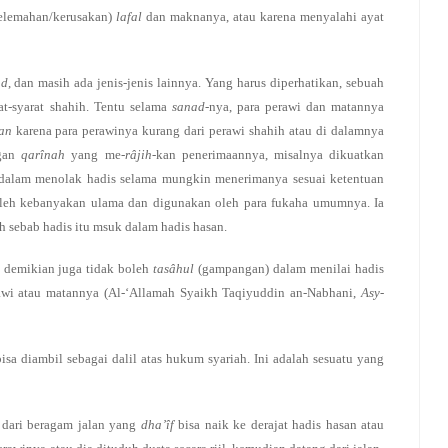
elemahan/kerusakan)
lafal
dan maknanya, atau karena menyalahi ayat
ûd
, dan masih ada jenis-jenis lainnya. Yang harus diperhatikan, sebuah
at-syarat shahih. Tentu selama
sanad
-nya, para perawi dan matannya
an
karena para perawinya kurang dari perawi shahih atau di dalamnya
ngan
qarînah
yang me-
râjih
-kan penerimaannya, misalnya dikuatkan
t dalam menolak hadis selama mungkin menerimanya sesuai ketentuan
a oleh kebanyakan ulama dan digunakan oleh para fukaha umumnya. Ia
h sebab hadis itu msuk dalam hadis hasan.
 demikian juga tidak boleh
tasâhul
(gampangan) dalam menilai hadis
awi atau matannya (Al-‘Allamah Syaikh Taqiyuddin an-Nabhani,
Asy-
isa diambil sebagai dalil atas hukum syariah. Ini adalah sesuatu yang
g dari beragam jalan yang
dha’îf
bisa naik ke derajat hadis hasan atau