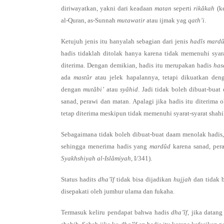
diriwayatkan, yakni dari keadaan
matan
seperti
rikâkah
(k
al-Quran, as-Sunnah
mutawatir
atau ijmak yag
qath’i
.
Ketujuh jenis itu hanyalah sebagian dari jenis
hadîs
mard
hadis tidaklah ditolak hanya karena tidak memenuhi syar
diterima. Dengan demikian, hadis itu merupakan hadis
has
ada
mastûr
atau jelek hapalannya, tetapi dikuatkan de
dengan
mutâbi’
atau
syâhid
. Jadi tidak boleh dibuat-bua
sanad, perawi dan matan. Apalagi jika hadis itu diterim
tetap diterima meskipun tidak memenuhi syarat-syarat shahi
Sebagaimana tidak boleh dibuat-buat daam menolak hadis,
sehingga menerima hadis yang
mardûd
karena sanad, per
Syakhshiyah al-Islâmiyah
, I/341).
Status hadits
dha’îf
tidak bisa dijadikan
hujjah
dan tidak b
disepakati oleh jumhur ulama dan fukaha.
Termasuk keliru pendapat bahwa hadis
dha’îf
, jika datan