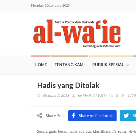
Monday, 30 January 2023
HOME
TENTANG KAMI
RUBRIK SPESIAL
Hadis yang Ditolak
October 2, 2018
by
Media Al-Wa'ie
0
1175
Share Post
Share on Facebook
S
Secara garis besar, hadis ada dua klasifikasi.
Pertama
:
Al-