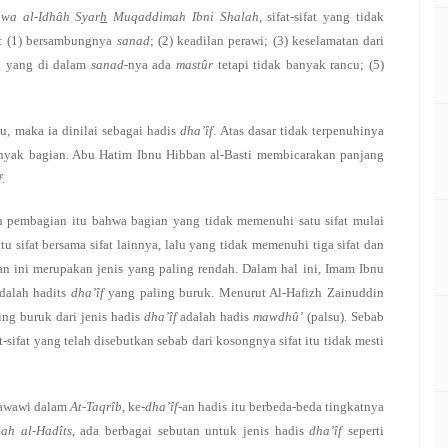
 wa al-Idhâh Syar
h
Muqaddimah Ibni Shalah
, sifat-sifat yang tidak
t: (1) bersambungnya
sanad
; (2) keadilan perawi; (3) keselamatan dari
in yang di dalam
sanad
-nya ada
mastûr
tetapi tidak banyak rancu; (5)
tu, maka ia dinilai sebagai hadis
dha’îf
. Atas dasar tidak terpenuhinya
yak bagian. Abu Hatim Ibnu Hibban al-Basti membicarakan panjang
f
.
 pembagian itu bahwa bagian yang tidak memenuhi satu sifat mulai
 sifat bersama sifat lainnya, lalu yang tidak memenuhi tiga sifat dan
an ini merupakan jenis yang paling rendah. Dalam hal ini, Imam Ibnu
adalah hadits
dha’îf
yang paling buruk. Menurut Al-Hafizh Zainuddin
ling buruk dari jenis hadis
dha’îf
adalah hadis
mawdhû’
(palsu). Sebab
t-sifat yang telah disebutkan sebab dari kosongnya sifat itu tidak mesti
Nawawi dalam
At-Taqrîb
, ke-
dha’îf-
an hadis itu berbeda-beda tingkatnya
ah al-Hadîts
, ada berbagai sebutan untuk jenis hadis
dha’îf
seperti