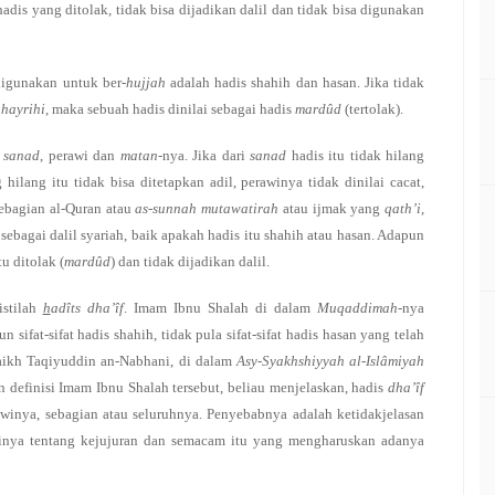
hadis yang ditolak, tidak bisa dijadikan dalil dan tidak bisa digunakan
digunakan untuk ber-
hujjah
adalah hadis shahih dan hasan. Jika tidak
ghayrihi
, maka sebuah hadis dinilai sebagai hadis
mardûd
(tertolak).
h
sanad
, perawi dan
matan
-nya. Jika dari
sanad
hadis itu tidak hilang
lang itu tidak bisa ditetapkan adil, perawinya tidak dinilai cacat,
sebagian al-Quran atau
as-sunnah mutawatirah
atau ijmak yang
qath’i
,
sebagai dalil syariah, baik apakah hadis itu shahih atau hasan. Adapun
tu ditolak (
mardûd
) dan tidak dijadikan dalil.
istilah
h
adîts dha’îf
. Imam Ibnu Shalah di dalam
Muqaddimah
-nya
sifat-sifat hadis shahih, tidak pula sifat-sifat hadis hasan yang telah
aikh Taqiyuddin an-Nabhani, di dalam
Asy-Syakhshiyyah al-Islâmiyah
an definisi Imam Ibnu Shalah tersebut, beliau menjelaskan, hadis
dha’îf
awinya, sebagian atau seluruhnya. Penyebabnya adalah ketidakjelasan
rinya tentang kejujuran dan semacam itu yang mengharuskan adanya