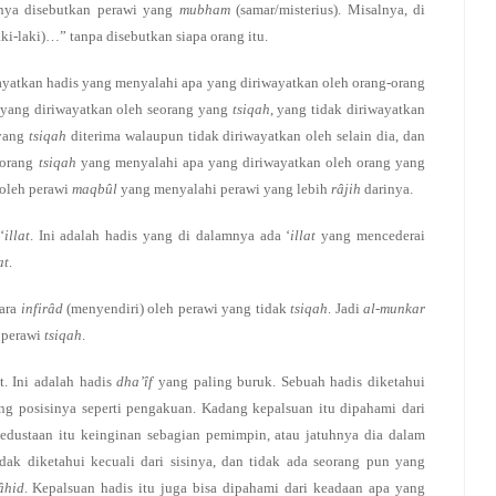
mnya disebutkan perawi yang
mubham
(samar/misterius). Misalnya, di
aki-laki)…” tanpa disebutkan siapa orang itu.
yatkan hadis yang menyalahi apa yang diriwayatkan oleh orang-orang
yang diriwayatkan oleh seorang yang
tsiqah
, yang tidak diriwayatkan
 yang
tsiqah
diterima walaupun tidak diriwayatkan oleh selain dia, dan
eorang
tsiqah
yang menyalahi apa yang diriwayatkan oleh orang yang
 oleh perawi
maqbûl
yang menyalahi perawi yang lebih
râjih
darinya.
‘
illat
. Ini adalah hadis yang di dalamnya ada ‘
illat
yang mencederai
at
.
cara
infirâd
(menyendiri) oleh perawi yang tidak
tsiqah
. Jadi
al-munkar
 perawi
tsiqah
.
t. Ini adalah hadis
dha’îf
yang paling buruk. Sebuah hadis diketahui
 posisinya seperti pengakuan. Kadang kepalsuan itu dipahami dari
kedustaan itu keinginan sebagian pemimpin, atau jatuhnya dia dalam
idak diketahui kecuali dari sisinya, dan tidak ada seorang pun yang
âhid
. Kepalsuan hadis itu juga bisa dipahami dari keadaan apa yang