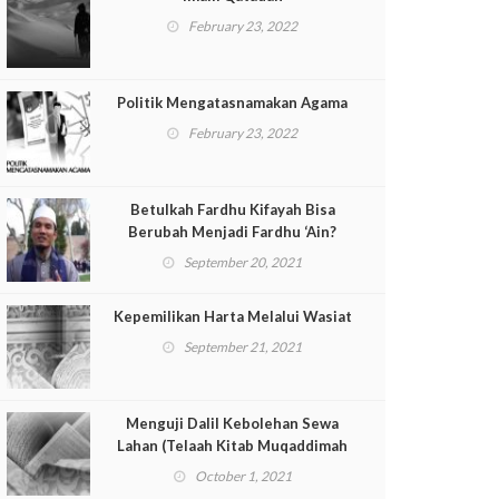
February 23, 2022
Politik Mengatasnamakan Agama
February 23, 2022
Betulkah Fardhu Kifayah Bisa
Berubah Menjadi Fardhu ‘Ain?
September 20, 2021
Kepemilikan Harta Melalui Wasiat
September 21, 2021
Menguji Dalil Kebolehan Sewa
Lahan (Telaah Kitab Muqaddimah
ad-Dustur Pasal 135-Lanjutan)
October 1, 2021