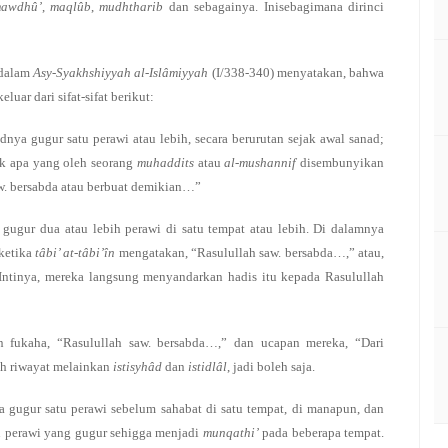
awdhû’
,
maqlûb
,
mudhtharib
dan sebagainya. Inisebagimana dirinci
 dalam
Asy-Syakhshiyyah al-Islâmiyyah
(I/338-340) menyatakan, bahwa
luar dari sifat-sifat berikut:
adnya gugur satu perawi atau lebih, secara berurutan sejak awal sanad;
uk apa yang oleh seorang
muhaddits
atau
al-mushannif
disembunyikan
w. bersabda atau berbuat demikian…”
a gugur dua atau lebih perawi di satu tempat atau lebih. Di dalamnya
 ketika
tâbi’ at-tâbi’în
mengatakan, “Rasulullah saw. bersabda…,” atau,
ntinya, mereka langsung menyandarkan hadis itu kepada Rasulullah
n fukaha, “Rasulullah saw. bersabda…,” dan ucapan mereka, “Dari
ah riwayat melainkan
istisyhâd
dan
istidlâl
, jadi boleh saja.
ya gugur satu perawi sebelum sahabat di satu tempat, di manapun, dan
tu perawi yang gugur sehigga menjadi
munqathi’
pada beberapa tempat.