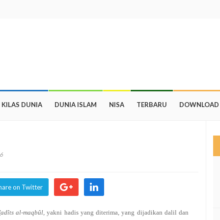
KILAS DUNIA
DUNIA ISLAM
NISA
TERBARU
DOWNLOAD
6
hare on Twitter
H
adîts al-maqbûl
, yakni hadis yang diterima, yang dijadikan dalil dan