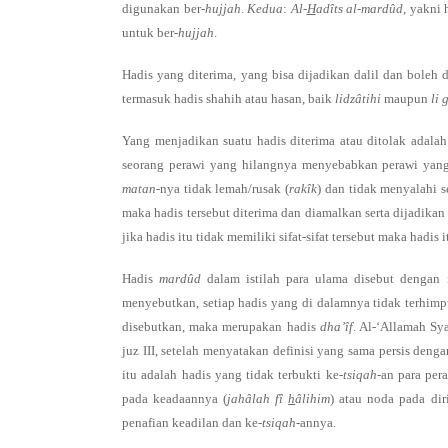
digunakan ber-
hujjah
.
Kedua
:
Al-
H
adîts al-mardûd
, yakni 
untuk ber-
hujjah
.
Hadis yang diterima, yang bisa dijadikan dalil dan boleh 
termasuk hadis shahih atau hasan, baik
lidzâtihi
maupun
li 
Yang menjadikan suatu hadis diterima atau ditolak adala
seorang perawi yang hilangnya menyebabkan perawi yang hi
matan
-nya tidak lemah/rusak (
rakîk
) dan tidak menyalahi 
maka hadis tersebut diterima dan diamalkan serta dijadikan 
jika hadis itu tidak memiliki sifat-sifat tersebut maka hadis i
Hadis
mardûd
dalam istilah para ulama disebut dengan 
menyebutkan, setiap hadis yang di dalamnya tidak terhimpun 
disebutkan, maka merupakan hadis
dha’îf
. Al-‘Allamah Sy
juz III, setelah menyatakan definisi yang sama persis deng
itu adalah hadis yang tidak terbukti ke-
tsiqah
-an para per
pada keadaannya (
jahâlah fî
h
âlihim
) atau noda pada di
penafian keadilan dan ke-
tsiqah
-annya.