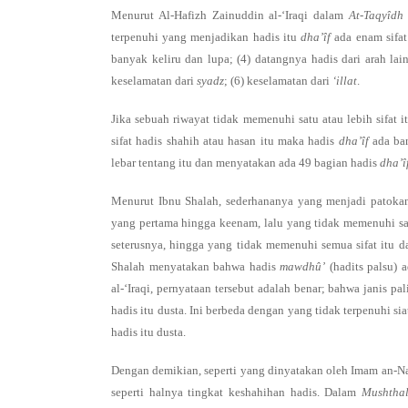
Menurut Al-Hafizh Zainuddin al-‘Iraqi dalam
At-Taqyîdh
terpenuhi yang menjadikan hadis itu
dha’îf
ada enam sifa
banyak keliru dan lupa; (4) datangnya hadis dari arah la
keselamatan dari
syadz
; (6) keselamatan dari
‘illat
.
Jika sebuah riwayat tidak memenuhi satu atau lebih sifat i
sifat hadis shahih atau hasan itu maka hadis
dha’îf
ada ban
lebar tentang itu dan menyatakan ada 49 bagian hadis
dha’î
Menurut Ibnu Shalah, sederhananya yang menjadi patokan
yang pertama hingga keenam, lalu yang tidak memenuhi satu
seterusnya, hingga yang tidak memenuhi semua sifat itu d
Shalah menyatakan bahwa hadis
mawdhû’
(hadits palsu) 
al-‘Iraqi, pernyataan tersebut adalah benar; bahwa janis pa
hadis itu dusta. Ini berbeda dengan yang tidak terpenuhi sia
hadis itu dusta.
Dengan demikian, seperti yang dinyatakan oleh Imam an-
seperti halnya tingkat keshahihan hadis. Dalam
Mushthal