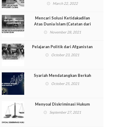
March 22, 2022
Mencari Solusi Ketidakadilan
Atas Dunia Islam (Catatan dari
International Muslim Lawyer
November 28, 2021
Conference [IMLC])
Pelajaran Politik dari Afganistan
October 23, 2021
Syariah Mendatangkan Berkah
October 25, 2021
Menyoal Diskriminasi Hukum
September 27, 2021