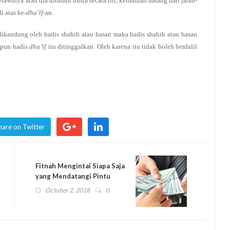
erawinya atau dia dituduh dusta secara riil, kemudian datang dari jalan-
di atas ke-
dha’îf
-an.
dikandung oleh hadis shahih atau hasan maka hadis shahih atau hasan
apun hadis
dha’îf
itu ditinggalkan. Oleh karena itu tidak boleh berdalil
hare on Twitter
Fitnah Mengintai Siapa Saja
yang Mendatangi Pintu
Penguasa
October 2, 2018
0