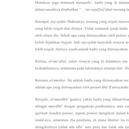
Demikian juga termasuk
munqathi’
, hadis yang di dala
dalam sanadnya disebutkan “…
‘an rajul[in]
(dari seorang l
Keempat,
asy-syâdz
. Maknanya, seorang yang
tsiqah
meriwa
yang lebih
tsiqah
dari dirinya. Tidak termasuk
syadz
hadis 
oleh selain dia. Sebab apa yang diriwayatkan oleh perawi
boleh dijadikan
hujjah
. Jadi
asy-syâdz
hanyalah riwayat s
lebih
tsiqah
. Artinya,
syadz
adalah hadis yang diriwayatkan
Kelima,
al-mu’allal
, yakni riwayat yang di dalamnya ada 
keshahihannya, sementara pada lahiriahnya selamat dari ‘
ill
Keenam,
al-munkar
. Ini adalah hadis yang diriwayatkan se
adalah apa yang diriwayatkan oleh perawi
dha’îf
menyalahi
Ketujuh,
al-mawdhû’
(palsu), yakni hadis yang dibuat-bua
sebagai
mawdhû’
dengan pengakuan pembuatnya, atau yang
qarînah
kondisi perawi, seperti perawi mengikuti dalam 
isnâd
-nya, sementara dia pendusta, di mana
khabar
itu t
mengikutinya (tidak ada
tâbi’
satu pun) dan tidak ada
sy