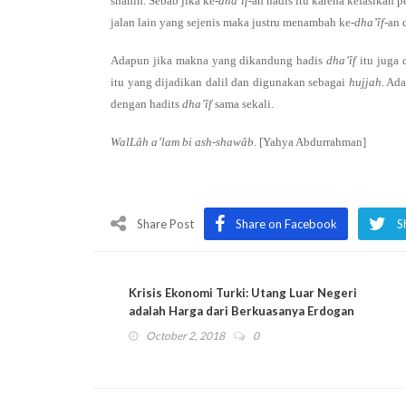
shahih. Sebab jika ke-
dha’îf
-an hadis itu karena kefasikan p
jalan lain yang sejenis maka justru menambah ke-
dha’îf-
an 
Adapun jika makna yang dikandung hadis
dha’îf
itu juga 
itu yang dijadikan dalil dan digunakan sebagai
hujjah
. Ad
dengan hadits
dha’îf
sama sekali.
WalLâh a’lam bi ash-shawâb.
[Yahya Abdurrahman]
Share Post
Share on Facebook
S
Krisis Ekonomi Turki: Utang Luar Negeri
adalah Harga dari Berkuasanya Erdogan
October 2, 2018
0