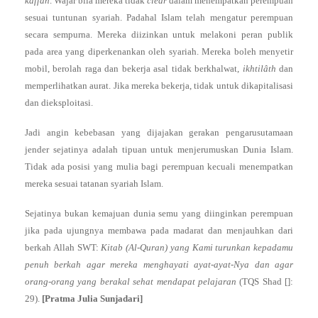
kâffah
. Wajar bila mereka tidak
clear
dalam menempatkan perempuan
sesuai tuntunan syariah. Padahal Islam telah mengatur perempuan
secara sempurna. Mereka diizinkan untuk melakoni peran publik
pada area yang diperkenankan oleh syariah. Mereka boleh menyetir
mobil, berolah raga dan bekerja asal tidak berkhalwat,
ikhtilâth
dan
memperlihatkan aurat. Jika mereka bekerja, tidak untuk dikapitalisasi
dan dieksploitasi.
Jadi angin kebebasan yang dijajakan gerakan pengarusutamaan
jender sejatinya adalah tipuan untuk menjerumuskan Dunia Islam.
Tidak ada posisi yang mulia bagi perempuan kecuali menempatkan
mereka sesuai tatanan syariah Islam.
Sejatinya bukan kemajuan dunia semu yang diinginkan perempuan
jika pada ujungnya membawa pada madarat dan menjauhkan dari
berkah Allah SWT:
Kitab (Al-Quran) yang Kami turunkan kepadamu
penuh berkah agar mereka menghayati ayat-ayat-Nya dan agar
orang-orang yang berakal sehat mendapat pelajaran
(TQS Shad []:
29).
[Pratma Julia Sunjadari]