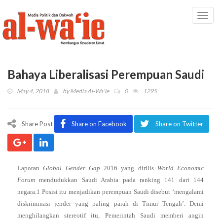
Toggl
navig
Bahaya Liberalisasi Perempuan Saudi
May 4, 2018
by
Media Al-Wa'ie
0
1295
Share Post
Share on Facebook
Share on Twitter
Laporan
Global Gender Gap
2016 yang dirilis
World Economic
Forum
mendudukkan Saudi Arabia pada ranking 141 dari 144
negara.1 Posisi itu menjadikan perempuan Saudi disebut ‘mengalami
diskriminasi jender yang paling parah di Timur Tengah’. Demi
menghilangkan stereotif itu, Pemerintah Saudi memberi angin