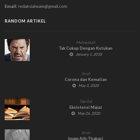
Email:
redaksialwaie@gmail.com
RANDOM ARTIKEL
Muhasabah
Tak Cukup Dengan Kutukan
January 1, 2018
Ibrah
Corona dan Kematian
May 3, 2020
Takrifat
Eksistensi Majaz
May 26, 2020
Ibrah
Imam Ath-Thabari