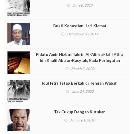
June 8, 2019
Bukti Kepastian Hari Kiamat
December 28, 2019
Pidato Amir Hizbut Tahrir, Al-‘Alim al-Jalil Atha’
bin Khalil Abu ar-Rasytah, Pada Peringatan
Penaklukan Konstantinopel 857 H/1453 M
March 3, 2020
Idul Fitri Tetap Berkah di Tengah Wabah
June 24, 2020
Tak Cukup Dengan Kutukan
January 1, 2018