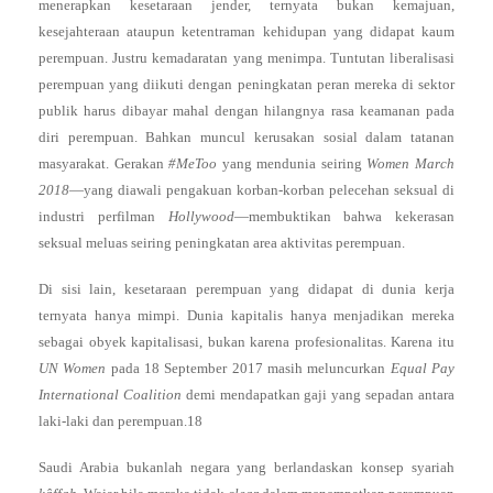
menerapkan kesetaraan jender, ternyata bukan kemajuan,
kesejahteraan ataupun ketentraman kehidupan yang didapat kaum
perempuan. Justru kemadaratan yang menimpa. Tuntutan liberalisasi
perempuan yang diikuti dengan peningkatan peran mereka di sektor
publik harus dibayar mahal dengan hilangnya rasa keamanan pada
diri perempuan. Bahkan muncul kerusakan sosial dalam tatanan
masyarakat. Gerakan
#MeToo
yang mendunia seiring
Women March
2018
—yang diawali pengakuan korban-korban pelecehan seksual di
industri perfilman
Hollywood
—membuktikan bahwa kekerasan
seksual meluas seiring peningkatan area aktivitas perempuan.
Di sisi lain, kesetaraan perempuan yang didapat di dunia kerja
ternyata hanya mimpi. Dunia kapitalis hanya menjadikan mereka
sebagai obyek kapitalisasi, bukan karena profesionalitas. Karena itu
UN Women
pada 18 September 2017 masih meluncurkan
Equal Pay
International Coalition
demi mendapatkan gaji yang sepadan antara
laki-laki dan perempuan.18
Saudi Arabia bukanlah negara yang berlandaskan konsep syariah