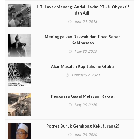
HTI Layak Menang; Andai Hakim PTUN Obyektif
dan Adil
June 21, 2018
Meninggalkan Dakwah dan Jihad Sebab
Kebinasaan
May 30, 2018
Akar Masalah Kapitalisme Global
February 7, 2021
Penguasa Gagal Melayani Rakyat
May 26, 2020
Potret Buruk Gembong Kekufuran (2)
June 24, 2020