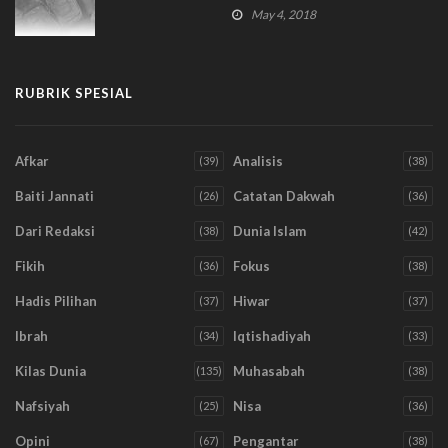
May 4, 2018
RUBRIK SPESIAL
Afkar
Analisis
(39)
(38)
Baiti Jannati
Catatan Dakwah
(26)
(36)
Dari Redaksi
Dunia Islam
(38)
(42)
Fikih
Fokus
(36)
(38)
Hadis Pilihan
Hiwar
(37)
(37)
Ibrah
Iqtishadiyah
(34)
(33)
Kilas Dunia
Muhasabah
(135)
(38)
Nafsiyah
Nisa
(25)
(36)
Opini
Pengantar
(67)
(38)