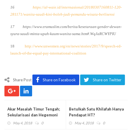
16
https://al-waie.id/internasional/20180307160811-120-
281171/wanita-saudi-kini-boleh-jadi-pemandu-wisata-berlisensi
17
https://www.eramuslim.com/berita/kesetaraan-gender-dewan-
syura-saudi-minta-upah-kaum-wanita-sama.htm#.WqJaRCWYPIU
18
http://www.unwomen.org/en/news/stories/2017/9/speech-ed-
launch-of-the-equal-pay-international-coalition
Share Post
Share on Facebook
Share on Twitter
Akar Masalah Timur Tengah;
Betulkah Satu Khilafah Hanya
Sekularisasi dan Hegemoni
Pendapat HT?
Barat
May 4, 2018
0
May 4, 2018
0