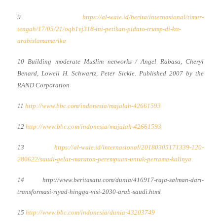
9
https://al-waie.id/berita/internasional/timur-
tengah/17/05/21/oqb1vj318-ini-petikan-pidato-trump-di-ktt-
arabislamamerika
10
Building moderate Muslim networks / Angel Rabasa, Cheryl
Benard, Lowell H. Schwartz, Peter Sickle. Published 2007 by the
RAND Corporation
11
http://www.bbc.com/indonesia/majalah-42661593
12
http://www.bbc.com/indonesia/majalah-42661593
13
https://al-waie.id/internasional/20180305171339-120-
280622/saudi-gelar-maraton-perempuan-untuk-pertama-kalinya
14
http://www.beritasatu.com/dunia/416917-raja-salman-dari-
transformasi-riyad-hingga-visi-2030-arab-saudi.html
15
http://www.bbc.com/indonesia/dunia-43203749