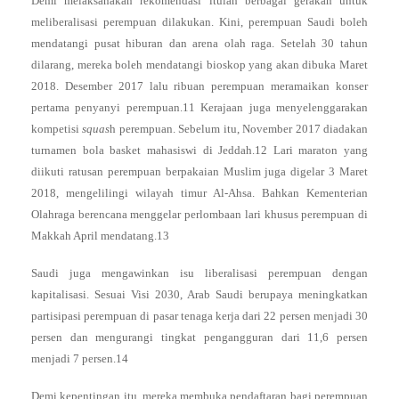
Demi melaksanakan rekomendasi itulah berbagai gerakan untuk
meliberalisasi perempuan dilakukan. Kini, perempuan Saudi boleh
mendatangi pusat hiburan dan arena olah raga. Setelah 30 tahun
dilarang, mereka boleh mendatangi bioskop yang akan dibuka Maret
2018. Desember 2017 lalu ribuan perempuan meramaikan konser
pertama penyanyi perempuan.11 Kerajaan juga menyelenggarakan
kompetisi
squas
h perempuan. Sebelum itu, November 2017 diadakan
turnamen bola basket mahasiswi di Jeddah.12 Lari maraton yang
diikuti ratusan perempuan berpakaian Muslim juga digelar 3 Maret
2018, mengelilingi wilayah timur Al-Ahsa. Bahkan Kementerian
Olahraga berencana menggelar perlombaan lari khusus perempuan di
Makkah April mendatang.13
Saudi juga mengawinkan isu liberalisasi perempuan dengan
kapitalisasi. Sesuai Visi 2030, Arab Saudi berupaya meningkatkan
partisipasi perempuan di pasar tenaga kerja dari 22 persen menjadi 30
persen dan mengurangi tingkat pengangguran dari 11,6 persen
menjadi 7 persen.14
Demi kepentingan itu, mereka membuka pendaftaran bagi perempuan