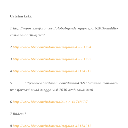
Catatan kaki:
1
http://reports.weforum.org/global-gender-gap-report-2016/middle-
east-and-north-africa/
2
http://www.bbc.com/indonesia/majalah-42661594
3
http://www.bbc.com/indonesia/majalah-42661593
4
http://www.bbc.com/indonesia/majalah-43154213
5
http://www.beritasatu.com/dunia/416917-raja-salman-dari-
transformasi-riyad-hingga-visi-2030-arab-saudi.html
6
http://www.bbc.com/indonesia/dunia-41748637
7
Ibidem 7
8
http://www.bbc.com/indonesia/majalah-43154213