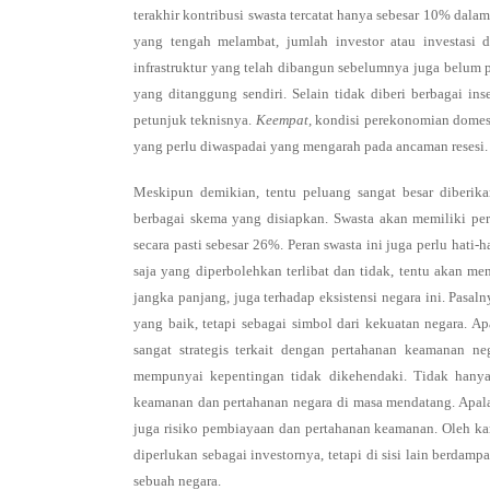
terakhir kontribusi swasta tercatat hanya sebesar 10% dala
yang tengah melambat, jumlah investor atau investasi di
infrastruktur yang telah dibangun sebelumnya juga belum 
yang ditanggung sendiri. Selain tidak diberi berbagai i
petunjuk teknisnya.
Keempat,
kondisi perekonomian domest
yang perlu diwaspadai yang mengarah pada ancaman resesi.
Meskipun demikian, tentu peluang sangat besar diberi
berbagai skema yang disiapkan. Swasta akan memiliki pe
secara pasti sebesar 26%. Peran swasta ini juga perlu hati-
saja yang diperbolehkan terlibat dan tidak, tentu akan m
jangka panjang, juga terhadap eksistensi negara ini. Pasal
yang baik, tetapi sebagai simbol dari kekuatan negara.
sangat strategis terkait dengan pertahanan keamanan n
mempunyai kepentingan tidak dikehendaki. Tidak hanya
keamanan dan pertahanan negara di masa mendatang. Apalagi
juga risiko pembiayaan dan pertahanan keamanan. Oleh kar
diperlukan sebagai investornya, tetapi di sisi lain berdampa
sebuah negara.