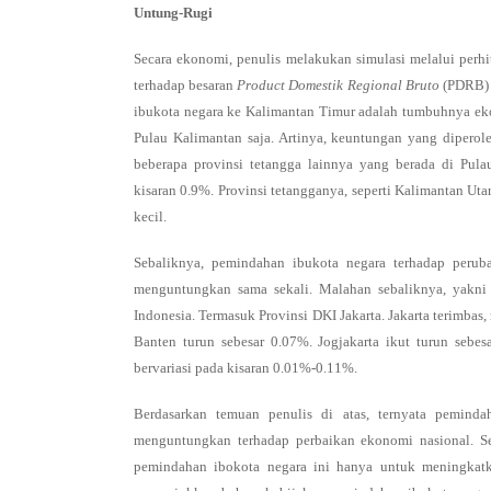
Untung-Rugi
Secara ekonomi, penulis melakukan simulasi melalui perhi
terhadap besaran
Product Domestik Regional Bruto
(PDRB) 
ibukota negara ke Kalimantan Timur adalah tumbuhnya eko
Pulau Kalimantan saja. Artinya, keuntungan yang diperol
beberapa provinsi tetangga lainnya yang berada di Pula
kisaran 0.9%. Provinsi tetangganya, seperti Kalimantan Uta
kecil.
Sebaliknya, pemindahan ibukota negara terhadap perub
menguntungkan sama sekali. Malahan sebaliknya, yakni
Indonesia. Termasuk Provinsi DKI Jakarta. Jakarta terimbas
Banten turun sebesar 0.07%. Jogjakarta ikut turun sebes
bervariasi pada kisaran 0.01%-0.11%.
Berdasarkan temuan penulis di atas, ternyata pemin
menguntungkan terhadap perbaikan ekonomi nasional. S
pemindahan ibokota negara ini hanya untuk meningkatka