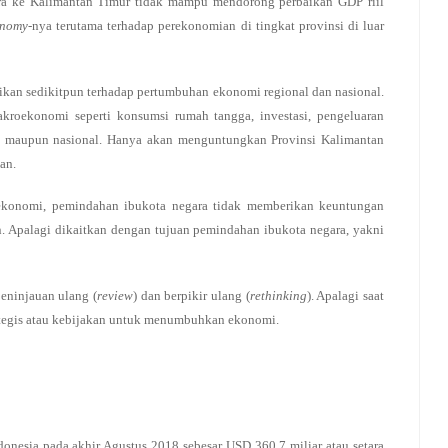
a ke Kalimantan Timur tidak mampu mendorong perbaikan GDP riil
onomy-
nya terutama terhadap perekonomian di tingkat provinsi di luar
kan sedikitpun terhadap pertumbuhan ekonomi regional dan nasional.
akroekonomi seperti konsumsi rumah tangga, investasi, pengeluaran
si maupun nasional. Hanya akan menguntungkan Provinsi Kalimantan
an.
 ekonomi, pemindahan ibukota negara tidak memberikan keuntungan
. Apalagi dikaitkan dengan tujuan pemindahan ibukota negara, yakni
eninjauan ulang (
review
) dan berpikir ulang (
rethinking
). Apalagi saat
rategis atau kebijakan untuk menumbuhkan ekonomi.
onesia pada akhir Agustus 2018 sebesar USD 360,7 miliar atau setara