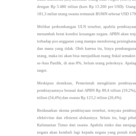
dengan Rp 5.480 triliun (kurs Rp 15.200 per USD). Utang 
181,3 miliar utang swasta termasuk BUMN sebesar USD 179,
Melihat perkembangan ULN tersebut, apabila pembiayaa
menambah berat kondisi keuangan negara. APBN akan ter
terhadap pos anggaran yang mampu mendorong peningkatan p
dan mana yang tidak. Oleh karena itu, biaya pembanguna
utang, maka ini akan bisa menjadikan ruang fiskal semakin
se-Asia Pasifik, di atas 8%, belum utang pokoknya. Apala
target.
Meskipun demikian, Pemerintah mengklaim pembiayaa
pembiayaannya berasal dari APBN Rp 89,4 triliun (19,2%)
triliun (54,4%) dan swasta Rp 123,2 triliun (26,4%).
Berdasarkan skema pembiayaan tersebut, ternyata pembiay
efektivitas dan efisiensi alokasinya. Selain itu, bagi pi
Kalimantan Timur dari swasta. Apabila risiko dan menjaga
negara akan kembali lagi kepada negara yang penuh ris