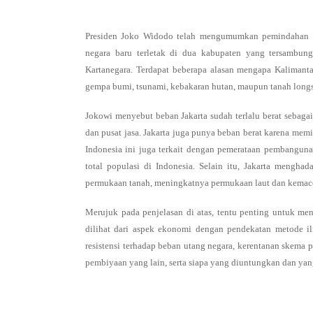
Presiden Joko Widodo telah mengumumkan pemindahan ibu
negara baru terletak di dua kabupaten yang tersambun
Kartanegara. Terdapat beberapa alasan mengapa Kalimantan
gempa bumi, tsunami, kebakaran hutan, maupun tanah longs
Jokowi menyebut beban Jakarta sudah terlalu berat sebagai
dan pusat jasa. Jakarta juga punya beban berat karena mem
Indonesia ini juga terkait dengan pemerataan pembangu
total populasi di Indonesia. Selain itu, Jakarta menghad
permukaan tanah, meningkatnya permukaan laut dan kemac
Merujuk pada penjelasan di atas, tentu penting untuk me
dilihat dari aspek ekonomi dengan pendekatan metode ilm
resistensi terhadap beban utang negara, kerentanan skema
pembiyaan yang lain, serta siapa yang diuntungkan dan yan