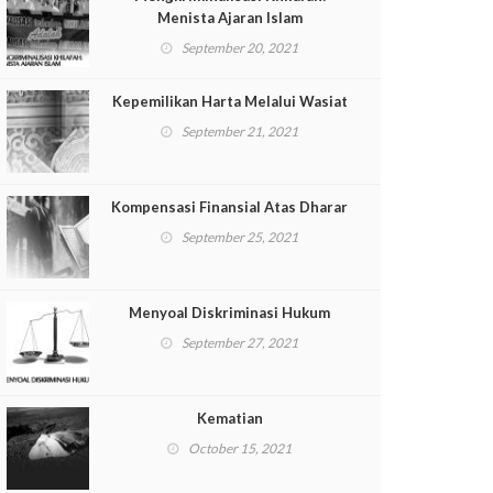
Menista Ajaran Islam
September 20, 2021
Kepemilikan Harta Melalui Wasiat
September 21, 2021
Kompensasi Finansial Atas Dharar
September 25, 2021
Menyoal Diskriminasi Hukum
September 27, 2021
Kematian
October 15, 2021