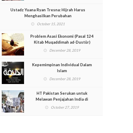
Ustadz Yuana Ryan Tresna: Hijrah Harus
Menghasilkan Perubahan
October 15, 2021
Problem Asasi Ekonomi (Pasal 124
Kitab Muqaddimah ad-Dustûr)
December 28, 2019
Kepemimpinan Individual Dalam
Islam
December 28, 2019
HT Pakistan Serukan untuk
Melawan Penjajahan India di
Kashmir
October 27, 2019