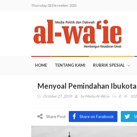
Thursday, 02 December 2021
HOME
TENTANG KAMI
RUBRIK SPESIAL
Menyoal Pemindahan Ibukota
October 27, 2019
by
Media Al-Wa'ie
0
102
Share Post
Share on Facebook
S