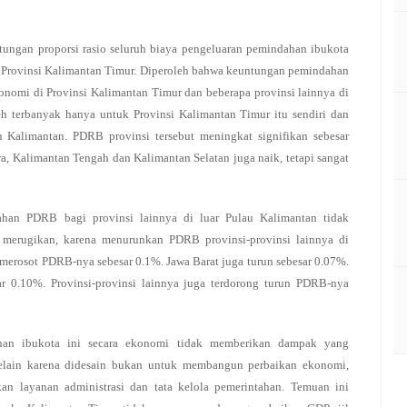
tungan proporsi rasio seluruh biaya pengeluaran pemindahan ibukota
Provinsi Kalimantan Timur. Diperoleh bahwa keuntungan pemindahan
nomi di Provinsi Kalimantan Timur dan beberapa provinsi lainnya di
eh terbanyak hanya untuk Provinsi Kalimantan Timur itu sendiri dan
u Kalimantan. PDRB provinsi tersebut meningkat signifikan sebesar
ra, Kalimantan Tengah dan Kalimantan Selatan juga naik, tetapi sangat
ahan PDRB bagi provinsi lainnya di luar Pulau Kalimantan tidak
 merugikan, karena menurunkan PDRB provinsi-provinsi lainnya di
, merosot PDRB-nya sebesar 0.1%. Jawa Barat juga turun sebesar 0.07%.
ar 0.10%. Provinsi-provinsi lainnya juga terdorong turun PDRB-nya
dahan ibukota ini secara ekonomi tidak memberikan dampak yang
elain karena didesain bukan untuk membangun perbaikan ekonomi,
n layanan administrasi dan tata kelola pemerintahan. Temuan ini