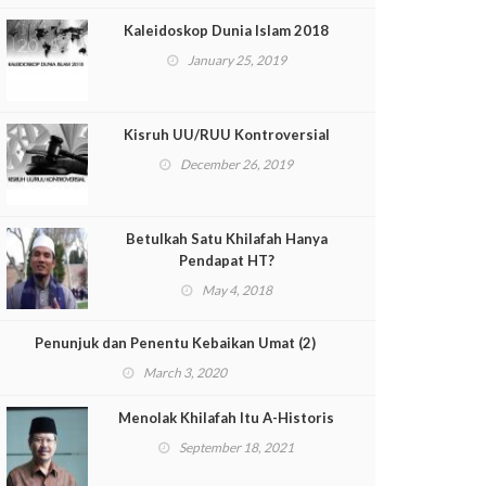
Kaleidoskop Dunia Islam 2018
January 25, 2019
Kisruh UU/RUU Kontroversial
December 26, 2019
Betulkah Satu Khilafah Hanya
Pendapat HT?
May 4, 2018
Penunjuk dan Penentu Kebaikan Umat (2)
March 3, 2020
Menolak Khilafah Itu A-Historis
September 18, 2021