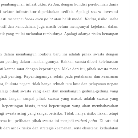
m pembangunan infrastruktur.
Kedua,
dengan kondisi perekomian dunia
 sektor infrastruktur diperkirakan sedikit. Apalagi
return
investasi
pasti mencapai
break even point
atau balik modal.
Ketiga,
risiko usaha
nsentif dan kemudahan, juga masih belum mempunyai kejelasan dalam
ik yang mulai melambat tumbuhnya. Apalagi adanya risiko keuangan
kan dalam membangun ibukota baru ini adalah pihak swasta dengan
ran penting dalam membangunnya. Bahkan swasta diberi keleluasaan
hati karena sarat dengan kepentingan. Maka dari itu, pihak swasta mana
enjadi penting. Kepentingannya, selain pada pertahanan dan keamanan
nya, ibukota negara tidak hanya sebuah tata kota dan pelayanan negara
 Apalagi pihak swasta yang akan ikut membangun gedung-gedung yang
egara. Jangan sampai pihak swasta yang masuk adalah swasta yang
 kepentingan bisnis, tetapi kepentingan yang akan membahayakan
 swasta asing yang sangat berisiko. Tidak hanya risiko fiskal, tetapi
ena itu, pelibatan pihak swasta ini menjadi
critical point
. Di satu sisi
k dari aspek risiko dan strategis keamanan, serta eksistensi kedaulatan