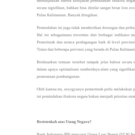
menunjukkan bahwa kebijakan pemindahan ibukota negar
secara signifikan, bahkan bisa dinilai sangat besar
loss ec
Pulau Kalimantan. Banyak dirugikan.
Pemindahan ini juga tidak memberikan dorongan dan perbai
Hal ini sebagaimana tercermin dari berbagai indikator m
Pemerintah dan neraca perdagangan baik di level provin
Timur dan beberapa provinsi yang berada di Pulau Kalimant
Berdasarkan temuan tersebut tampak jelas bahwa secara
dalam upaya optimalisasi sumberdaya alam yang signifikan
pemerataan pembangunan.
Oleh karena itu, seyogyanya pemerintah perlu melakukan p
ini pemindahan ibukota negara bukan menjadi prioritas st
Resistenkah atas Utang Negara?
Bank Indonesia (BI) mencatat Utang Luar Negeri (ULN) Ind