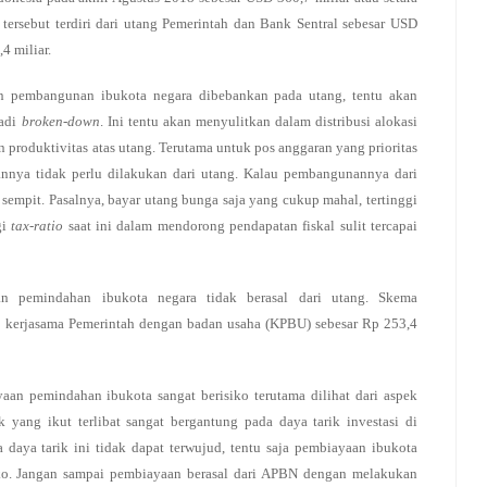
tersebut terdiri dari utang Pemerintah dan Bank Sentral sebesar USD
4 miliar.
n pembangunan ibukota negara dibebankan pada utang, tentu akan
jadi
broken-down
. Ini tentu akan menyulitkan dalam distribusi alokasi
roduktivitas atas utang. Terutama untuk pos anggaran yang prioritas
nnya tidak perlu dilakukan dari utang. Kalau pembangunannya dari
 sempit. Pasalnya, bayar utang bunga saja yang cukup mahal, tertinggi
gi
tax-ratio
saat ini dalam mendorong pendapatan fiskal sulit tercapai
n pemindahan ibukota negara tidak berasal dari utang. Skema
, kerjasama Pemerintah dengan badan usaha (KPBU) sebesar Rp 253,4
aan pemindahan ibukota sangat berisiko terutama dilihat dari aspek
hak yang ikut terlibat sangat bergantung pada daya tarik investasi di
 daya tarik ini tidak dapat terwujud, tentu saja pembiayaan ibukota
iko. Jangan sampai pembiayaan berasal dari APBN dengan melakukan