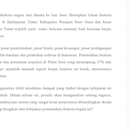
kota negara dari Jakarta ke luar Jawa. Ditetapkan lokasi ibukota
g di Kalimantan Timur: Kabupaten Penajam Paser Utara dan Kutai
 Timur terpilih yaitu: risiko bencana minimal, baik bencana banjir,
or.
 pusat pemerintahan, pusat bisnis, pusat keuangan, pusat perdagangan
iliki bandara dan pelabuhan terbesar di Indonesia. Pemindahan ibukota
nan dan penurunan populasi di Pulau Jawa yang menampung 57% dari
api sejumlah masalah seperti banjir, kualitas air buruk, menurunnya
etan.
nganalisis lebih mendalam dampak yang timbul dengan kebijakan ini
iah. Dalam tulisan ini, penulis akan menganalisis untung ruginya,
 pembiayaan swasta yang sangat besar proporsinya dibandingkan skema
g dirugikan dari kebijakan pemindahan ibukota negara ini?