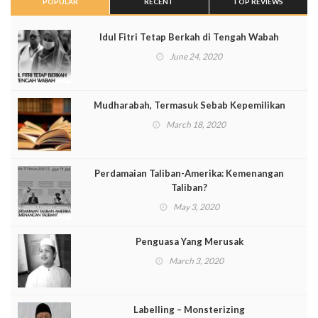
POPULAR
RECENT
TOP REVIEWS
Idul Fitri Tetap Berkah di Tengah Wabah
June 24, 2020
Mudharabah, Termasuk Sebab Kepemilikan
March 18, 2020
Perdamaian Taliban-Amerika: Kemenangan
Taliban?
May 3, 2020
Penguasa Yang Merusak
March 3, 2020
Labelling – Monsterizing