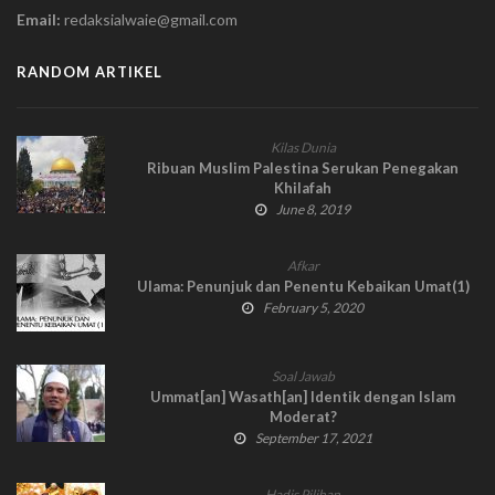
Email:
redaksialwaie@gmail.com
RANDOM ARTIKEL
Kilas Dunia
Ribuan Muslim Palestina Serukan Penegakan
Khilafah
June 8, 2019
Afkar
Ulama: Penunjuk dan Penentu Kebaikan Umat(1)
February 5, 2020
Soal Jawab
Ummat[an] Wasath[an] Identik dengan Islam
Moderat?
September 17, 2021
Hadis Pilihan