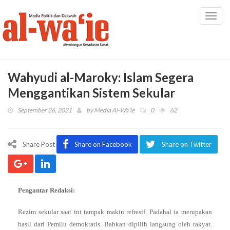
Toggl
navig
Wahyudi al-Maroky: Islam Segera
Menggantikan Sistem Sekular
September 26, 2021
by
Media Al-Wa'ie
0
62
Share Post
Share on Facebook
Share on Twitter
Pengantar Redaksi:
Rezim sekular saat ini tampak makin refresif. Padahal ia merupakan
hasil dari Pemilu demokratis. Bahkan dipilih langsung oleh rakyat.