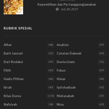
Kepemilikan dan Pertanggungjawaban
July 20, 2019
RUBRIK SPESIAL
Afkar
Analisis
(48)
(47)
Baiti Jannati
Catatan Dakwah
(35)
(45)
Dari Redaksi
Dunia Islam
(47)
(51)
Fikih
Fokus
(45)
(47)
Hadis Pilihan
Hiwar
(46)
(46)
Ibrah
Iqtishadiyah
(43)
(42)
Kilas Dunia
Muhasabah
(173)
(47)
Nafsiyah
Nisa
(34)
(45)