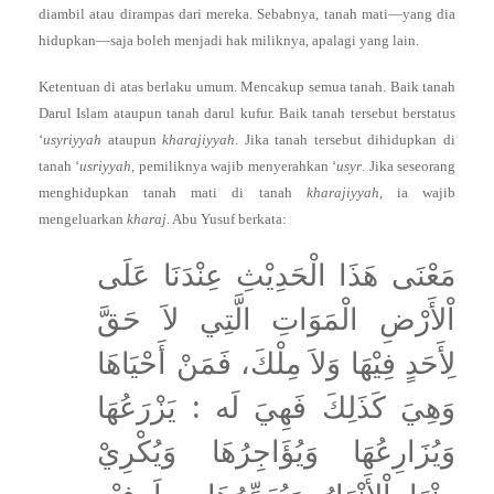
diambil atau dirampas dari mereka. Sebabnya, tanah mati—yang dia
hidupkan—saja boleh menjadi hak miliknya, apalagi yang lain.
Ketentuan di atas berlaku umum. Mencakup semua tanah. Baik tanah
Darul Islam ataupun tanah darul kufur. Baik tanah tersebut berstatus
‘
usyriyyah
ataupun
kharajiyyah
. Jika tanah tersebut dihidupkan di
tanah ‘
usriyyah
, pemiliknya wajib menyerahkan ‘
usyr
. Jika seseorang
menghidupkan tanah mati di tanah
kharajiyyah
, ia wajib
mengeluarkan
kharaj
. Abu Yusuf berkata:
مَعْنَى هَذَا الْحَدِيْثِ عِنْدَنَا عَلَى
اْلأَرْضِ الْمَوَاتِ الَّتِي لاَ حَقَّ
لِأَحَدٍ فِيْهَا وَلاَ مِلْكَ، فَمَنْ أَحْيَاهَا
وَهِيَ كَذَلِكَ فَهِيَ لَه : يَزْرَعُهَا
وَيُزَارِعُهَا وَيُؤَاجِرُهَا وَيُكْرِيْ