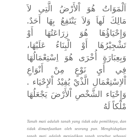
اَلْمَوَاتُ هُوَ اْلأَرْضُ الَّتِي لاَ
مَالِكَ لَهاَ وَلاَ يَنْتَفِعُ بِهَا أَحَدٌ.
وَإِحْيَاؤُهَا هُوَ زِرَاعَتُهَا أَوْ
تَشْجِيْرُهَا أَوْ الْبِنَاءُ عَلَيْهَا،
وَبِعِبَارَةٍ أُخْرَى هُوَ اِسْتِعْمَالُهَا
فِي أَيِ نَوْعٍ مِنْ أَنْوَاعِ
اْلاِسْتِعْمَالِ الَّذْيْ يُفِيْدُ اْلإِحْيَاء .
وَإِحْيَاء الشَّخْصِ اْلأَرْضَ يَجْعَلُهَا
مْلْكاً لَهُ
Tanah mati adalah tanah yang tidak ada pemiliknya, dan
tidak dimanfaatkan oleh seorang pun. Menghidupkan
tanah mati adalah menjadikan tanah tersebut sebagai