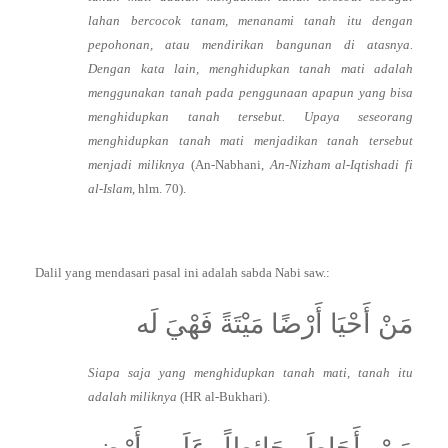
lahan bercocok tanam, menanami tanah itu dengan
pepohonan, atau mendirikan bangunan di atasnya.
Dengan kata lain, menghidupkan tanah mati adalah
menggunakan tanah pada penggunaan apapun yang bisa
menghidupkan tanah tersebut. Upaya seseorang
menghidupkan tanah mati menjadikan tanah tersebut
menjadi miliknya
(An-Nabhani,
An-Nizham al-Iqtishadi fi
al-Islam
, hlm. 70).
Dalil yang mendasari pasal ini adalah sabda Nabi saw.:
مَنْ أَحْيَا أَرْضًا مَيْتَةً فَهْيَ لَه
Siapa saja yang menghidupkan tanah mati, tanah itu
adalah miliknya
(HR al-Bukhari).
مَنْ أَحَاطَ حَائِطاً عَلَى أَرْضٍ