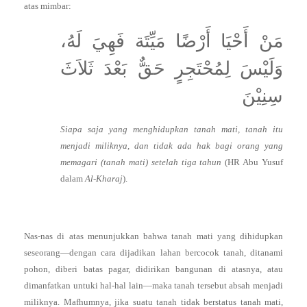
atas mimbar:
مَنْ أَحْيَا أَرْضًا مَيِّتَة فَهِيَ لَهُ،
وَلَيْسَ لِمُحْتَجِرٍ حَقٌّ بَعْدَ ثَلاَثَ
سِنِيْنَ
Siapa saja yang menghidupkan tanah mati, tanah itu
menjadi miliknya, dan tidak ada hak bagi orang yang
memagari (tanah mati) setelah tiga tahun
(HR Abu Yusuf
dalam
Al-Kharaj
).
Nas-nas di atas menunjukkan bahwa tanah mati yang dihidupkan
seseorang—dengan cara dijadikan lahan bercocok tanah, ditanami
pohon, diberi batas pagar, didirikan bangunan di atasnya, atau
dimanfatkan untuki hal-hal lain—maka tanah tersebut absah menjadi
miliknya. Mafhumnya, jika suatu tanah tidak berstatus tanah mati,