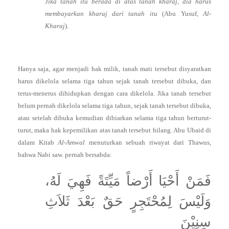
Jika tanah itu berada di atas tanah kharaj, dia harus
membayarkan kharaj dari tanah itu
(Abu Yusuf,
Al-
Kharaj
).
Hanya saja, agar menjadi hak milik, tanah mati tersebut disyaratkan
harus dikelola selama tiga tahun sejak tanah tersebut dibuka, dan
terus-menerus dihidupkan dengan cara dikelola. Jika tanah tersebut
belum pernah dikelola selama tiga tahun, sejak tanah tersebut dibuka,
atau setelah dibuka kemudian dibiarkan selama tiga tahun berturut-
turut, maka hak kepemilikan atas tanah tersebut hilang. Abu Ubaid di
dalam Kitab
Al-Amwal
menuturkan sebuah riwayat dari Thawus,
bahwa Nabi saw. pernah bersabda:
فَمَنْ أَحْيَا أَرْضاً مَيِّتَةً فَهِيَ لَهُ،
وَلَيْسَ لِمُحْتَجِرٍ حَقٌ بَعْدَ ثَلاَثِ
سِنِيْنَ