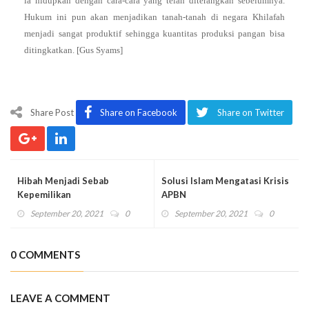
ia hidupkan dengan cara-cara yang telah diterangkan sebelumnya.
Hukum ini pun akan menjadikan tanah-tanah di negara Khilafah
menjadi sangat produktif sehingga kuantitas produksi pangan bisa
ditingkatkan. [Gus Syams]
Share Post
Share on Facebook
Share on Twitter
Hibah Menjadi Sebab
Solusi Islam Mengatasi Krisis
Kepemilikan
APBN
September 20, 2021
0
September 20, 2021
0
0 COMMENTS
LEAVE A COMMENT