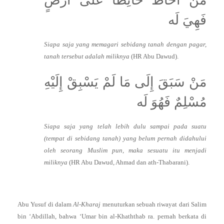
فَهِيَ لَه
Siapa saja yang memagari sebidang tanah dengan pagar,
tanah tersebut adalah miliknya
(HR Abu Dawud).
مَنْ سَبَقَ إِلَى مَا لَمْ يَسْبِقْ إِلَيْهِ
مُسْلِمٌ فَهُوَ لَه
Siapa saja yang telah lebih dulu sampai pada suatu
(tempat di sebidang tanah) yang belum pernah didahului
oleh seorang Muslim pun, maka sesuatu itu menjadi
miliknya
(HR Abu Dawud, Ahmad dan ath-Thabarani).
Abu Yusuf di dalam
Al-Kharaj
menuturkan sebuah riwayat dari Salim
bin ‘Abdillah, bahwa ‘Umar bin al-Khaththab ra. pernah berkata di