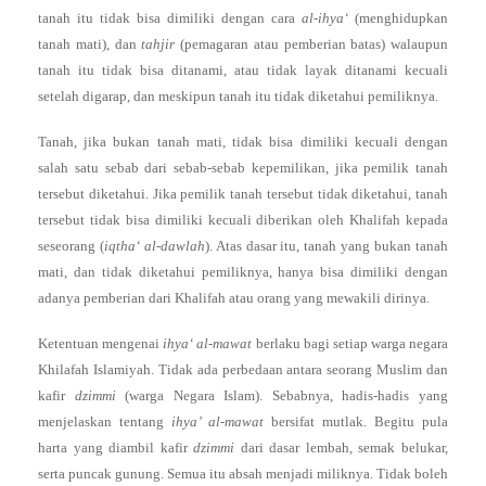
tanah itu tidak bisa dimiliki dengan cara
al-ihya‘
(menghidupkan
tanah mati), dan
tahjir
(pemagaran atau pemberian batas) walaupun
tanah itu tidak bisa ditanami, atau tidak layak ditanami kecuali
setelah digarap, dan meskipun tanah itu tidak diketahui pemiliknya.
Tanah, jika bukan tanah mati, tidak bisa dimiliki kecuali dengan
salah satu sebab dari sebab-sebab kepemilikan, jika pemilik tanah
tersebut diketahui. Jika pemilik tanah tersebut tidak diketahui, tanah
tersebut tidak bisa dimiliki kecuali diberikan oleh Khalifah kepada
seseorang (
iqtha‘ al-dawlah
). Atas dasar itu, tanah yang bukan tanah
mati, dan tidak diketahui pemiliknya, hanya bisa dimiliki dengan
adanya pemberian dari Khalifah atau orang yang mewakili dirinya.
Ketentuan mengenai
ihya‘ al-mawat
berlaku bagi setiap warga negara
Khilafah Islamiyah. Tidak ada perbedaan antara seorang Muslim dan
kafir
dzimmi
(warga Negara Islam). Sebabnya, hadis-hadis yang
menjelaskan tentang
ihya’ al-mawat
bersifat mutlak. Begitu pula
harta yang diambil kafir
dzimmi
dari dasar lembah, semak belukar,
serta puncak gunung. Semua itu absah menjadi miliknya. Tidak boleh