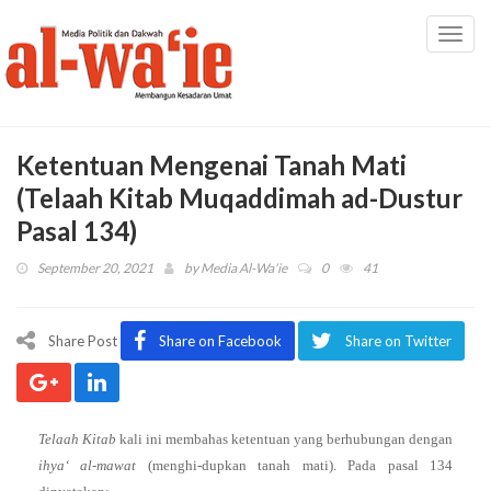
Toggl
navig
Ketentuan Mengenai Tanah Mati
(Telaah Kitab Muqaddimah ad-Dustur
Pasal 134)
September 20, 2021
by
Media Al-Wa'ie
0
41
Share Post
Share on Facebook
Share on Twitter
T
elaah Kitab
kali ini membahas ketentuan yang berhubungan dengan
ihya‘ al-mawat
(menghi-dupkan tanah mati). Pada pasal 134