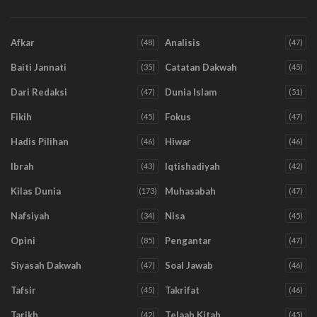
Afkar
Analisis
(48)
(47)
Baiti Jannati
Catatan Dakwah
(35)
(45)
Dari Redaksi
Dunia Islam
(47)
(51)
Fikih
Fokus
(45)
(47)
Hadis Pilihan
Hiwar
(46)
(46)
Ibrah
Iqtishadiyah
(43)
(42)
Kilas Dunia
Muhasabah
(173)
(47)
Nafsiyah
Nisa
(34)
(45)
Opini
Pengantar
(85)
(47)
Siyasah Dakwah
Soal Jawab
(47)
(46)
Tafsir
Takrifat
(45)
(46)
Tarikh
Telaah Kitab
(42)
(45)