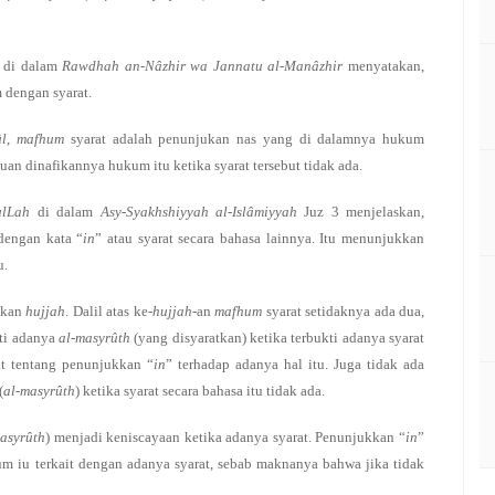
 di dalam
Rawdhah an-Nâzhir wa Jannatu al-Manâzhir
menyatakan,
 dengan syarat.
ûl
,
mafhum
syarat adalah penunjukan nas yang di dalamnya hukum
uan dinafikannya hukum itu ketika syarat tersebut tidak ada.
ulLah
di dalam
Asy-Syakhshiyyah al-Islâmiyyah
Juz 3 menjelaskan,
dengan kata “
in
” atau syarat secara bahasa lainnya. Itu menunjukkan
u.
akan
hujjah
. Dalil atas ke-
hujjah
-an
mafhum
syarat setidaknya ada dua,
kti adanya
al-masyrûth
(yang disyaratkan) ketika terbukti adanya syarat
at tentang penunjukkan “
in
” terhadap adanya hal itu. Juga tidak ada
(
al-masyrûth
) ketika syarat secara bahasa itu tidak ada.
asyrûth
) menjadi keniscayaan ketika adanya syarat. Penunjukkan “
in
”
iu terkait dengan adanya syarat, sebab maknanya bahwa jika tidak