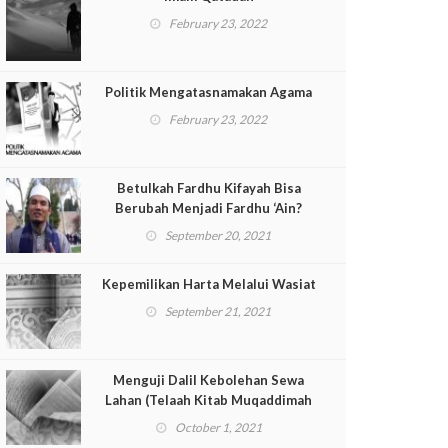
February 23, 2022
Politik Mengatasnamakan Agama
February 23, 2022
Betulkah Fardhu Kifayah Bisa
Berubah Menjadi Fardhu ‘Ain?
September 20, 2021
Kepemilikan Harta Melalui Wasiat
September 21, 2021
Menguji Dalil Kebolehan Sewa
Lahan (Telaah Kitab Muqaddimah
ad-Dustur Pasal 135-Lanjutan)
October 1, 2021