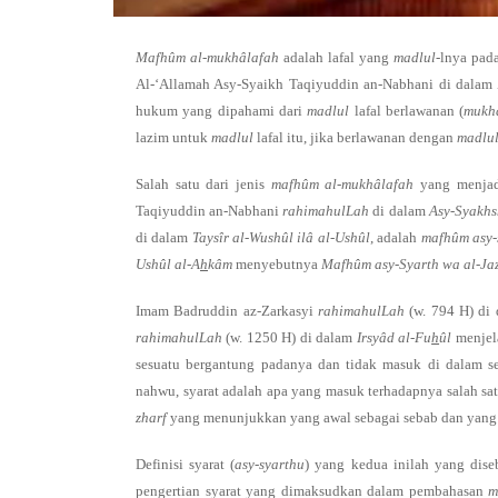
M
afhûm al-mukhâlafah
adalah lafal yang
madlul
-lnya pad
Al-‘Allamah Asy-Syaikh Taqiyuddin an-Nabhani di dalam
hukum yang dipahami dari
madlul
lafal berlawanan (
mukhâ
lazim untuk
madlul
lafal itu, jika berlawanan dengan
madlu
Salah satu dari jenis
mafhûm al-mukhâlafah
yang menja
Taqiyuddin an-Nabhani
rahimahulLah
di dalam
Asy-Syakhs
di dalam
Taysîr al-Wushûl ilâ al-Ushûl
, adalah
mafhûm asy-
Ushûl al-A
h
kâm
menyebutnya
Mafhûm asy-Syarth wa al-Ja
Imam Badruddin az-Zarkasyi
rahimahulLah
(w. 794 H) di
rahimahulLah
(w. 1250 H) di dalam
Irsyâd al-Fu
h
ûl
menjela
sesuatu bergantung padanya dan tidak masuk di dalam se
nahwu, syarat adalah apa yang masuk terhadapnya salah sat
zharf
yang menunjukkan yang awal sebagai sebab dan yang
Definisi syarat (
asy-syarthu
) yang kedua inilah yang dis
pengertian syarat yang dimaksudkan dalam pembahasan
m