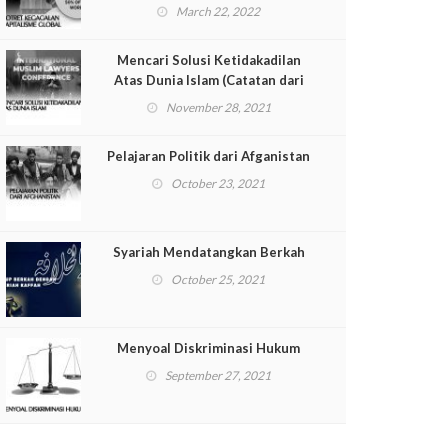
March 22, 2022
Mencari Solusi Ketidakadilan
Atas Dunia Islam (Catatan dari
International Muslim Lawyer
November 28, 2021
Conference [IMLC])
Pelajaran Politik dari Afganistan
October 23, 2021
Syariah Mendatangkan Berkah
October 25, 2021
Menyoal Diskriminasi Hukum
September 27, 2021