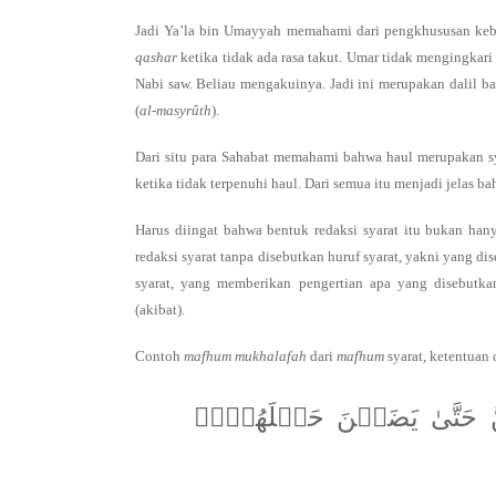
Jadi Ya’la bin Umayyah memahami dari pengkhususan ke
qashar
ketika tidak ada rasa takut. Umar tidak mengingka
Nabi saw. Beliau mengakuinya. Jadi ini merupakan dalil b
(
al-masyrûth
).
Dari situ para Sahabat memahami bahwa haul merupakan s
ketika tidak terpenuhi haul. Dari semua itu menjadi jelas b
Harus diingat bahwa bentuk redaksi syarat itu bukan h
redaksi syarat tanpa disebutkan huruf syarat, yakni yang di
syarat, yang memberikan pengertian apa yang disebut
(akibat).
Contoh
mafhum
mukhalafah
dari
mafhum
syarat, ketentuan
ِنَّ حَتَّىٰ يَضَعۡنَ حَمۡلَهُنَّۚ