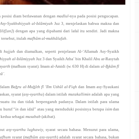
a posisi diam berlawanan dengan
madlul
-nya pada posisi pengucapan.
Asy-Syakhshiyyah al-Islâmiyah
Juz 3, menjelaskan bahwa makna dan
lif[an]
) dengan apa yang dipahami dari lafal itu sendiri. Jadi makna
l
tersebut, itulah
mafhûm al-mukhâlafah
.
di
hujjah
dan diamalkan, seperti penjelasan Al-‘Allamah Asy-Syaikh
hiyyah al-Islâmiyyah
Juz 3 dan Syaikh Atha’ bin Khalil Abu ar-Rasytah
syarth
(mafhum syarat). Imam al-Amidi (w. 630 H) di dalam
al-I
h
kâm fî
zâ`
.
 dalam
Ba
h
ru al-Mu
h
îth fî ‘Ilm Ushûl al-Fiqh
dan Imam asy-Syaukani
skan, syarat (
asy-syarthu
) dalam istilah
mutakallimin
adalah apa yang
suatu itu dan tidak berpengaruh padanya. Dalam istilah para ulama
u huruf “
in
dan
idzâ
” atau yang menduduki posisinya berupa
isim
dan
 kedua sebagai
musabab
(akibat).
ebut
asy-syarthu lughawiy
, syarat secara bahasa. Menurut para ulama,
afhum
syarat (
mafhûm asy-syarth
) adalah syarat secara bahasa, bukan