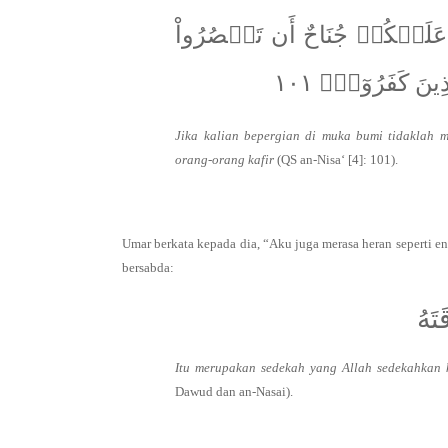
َيۡكُمۡ جُنَاحٌ أَن تَقۡصُرُواْ
نَ كَفَرُوٓاْۚ ١٠١
Jika kalian bepergian di muka bumi tidaklah m
orang-orang kafir
(QS an-Nisa‘ [4]: 101).
Umar berkata kepada dia, “Aku juga merasa heran seperti en
bersabda:
تَهُ
Itu merupakan sedekah yang Allah sedekahkan 
Dawud dan an-Nasai).