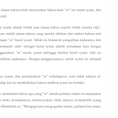
a ulama nahwu telah menyatakan bahwa kata “
in
” itu untuk syarat, dan
yrûth
.
uf syarat adalah istilah para ulama nahwu seperti istilah mereka
rafa’,
kan istilah ulama nahwu yang mereka alihkan dari makna bahasa asal
amaan “
in
” huruf syarat. Sebab itu bukanlah pengalihan maknanya dari
termasuk
idzâ
—sebagai huruf syarat adalah penamaan kata dengan
nggunakan “
in
” untuk syarat sehingga disebut huruf syarat. Jadi itu
alihkan maknanya. Dengan penggunaannya untuk syarat itu menjadi
ya syarat, dan penunjukkan “
in
” terhadapnya, serta tidak adanya
al-
hadap hal itu membuktikan bahwa
mafhum
syarat itu berlaku.
rab memahami bahwa apa yang “
in
” masuk padanya maka itu merupakan
at maka ketiadaannya meniscayakan tidak adanya
al-masyrûth
(yang
l-Khaththab ra., “Mengapa kita meng-
qashar
shalat, padahal kita aman,