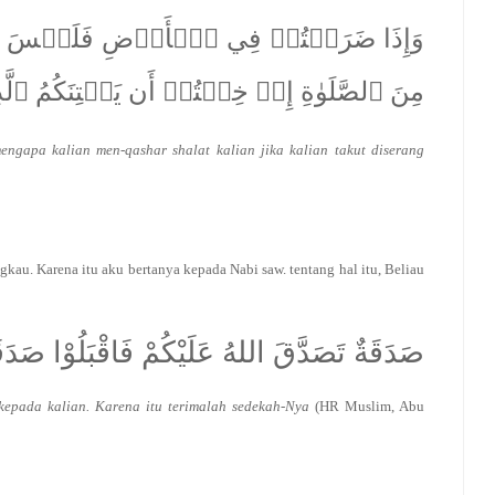
وَإِذَا ضَرَبۡتُمۡ فِي ٱلۡأَرۡضِ فَلَيۡسَ عَل
مِنَ ٱلصَّلَوٰةِ إِنۡ خِفۡتُمۡ أَن يَفۡتِنَكُمُ ٱلَّذِي
engapa kalian men-qashar shalat kalian jika kalian takut diserang
gkau. Karena itu aku bertanya kepada Nabi saw. tentang hal itu, Beliau
صَدَقَةٌ تَصَدَّقَ اللهُ عَلَيْكُمْ فَاقْبَلُوْا صَدَقَ
kepada kalian. Karena itu terimalah sedekah-Nya
(HR Muslim, Abu