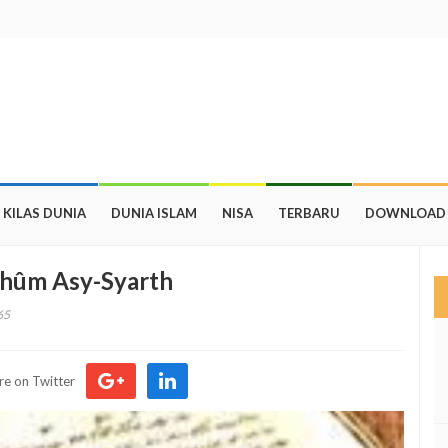
KILAS DUNIA
DUNIA ISLAM
NISA
TERBARU
DOWNLOAD
hûm Asy-Syarth
65
re on Twitter