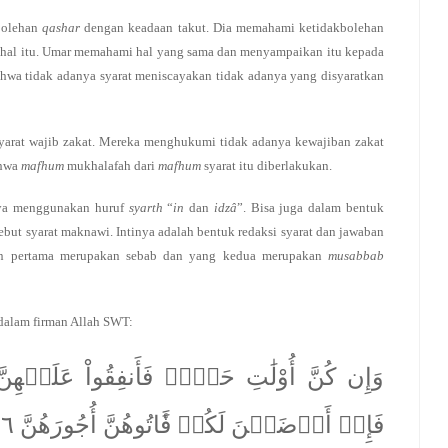
bolehan
qashar
dengan keadaan takut. Dia memahami ketidakbolehan
ri hal itu. Umar memahami hal yang sama dan menyampaikan itu kepada
ahwa tidak adanya syarat meniscayakan tidak adanya yang disyaratkan
yarat wajib zakat. Mereka menghukumi tidak adanya kewajiban zakat
ahwa
mafhum
mukhalafah dari
mafhum
syarat itu diberlakukan.
anya menggunakan huruf
syarth
“
in
dan
idzâ
”. Bisa juga dalam bentuk
sebut syarat maknawi. Intinya adalah bentuk redaksi syarat dan jawaban
kan pertama merupakan sebab dan yang kedua merupakan
musabbab
 dalam firman Allah SWT:
وَإِن كُنَّ أُوْلَٰتِ حَمۡلٖ فَأَنفِقُواْ عَلَيۡه
فَإِنۡ أَرۡضَعۡنَ لَكُمۡ فَ‍َٔاتُوهُنَّ أُجُورَهُنَّ ٦