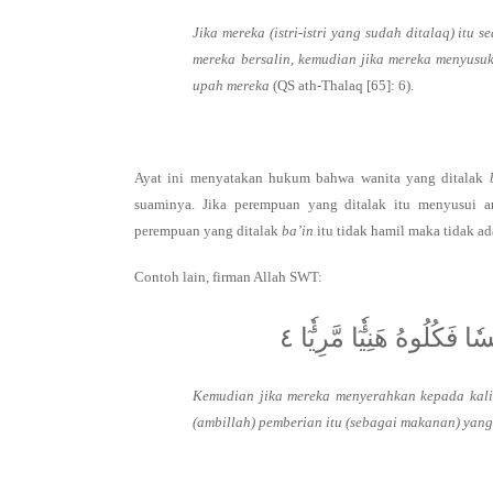
Jika mereka (istri-istri yang sudah ditalaq) it
mereka bersalin, kemudian jika mereka menyusu
upah mereka
(QS ath-Thalaq [65]: 6).
Ayat ini menyatakan hukum bahwa wanita yang ditalak
suaminya. Jika perempuan yang ditalak itu menyusui 
perempuan yang ditalak
ba’in
itu tidak hamil maka tidak ad
Contoh lain, firman Allah SWT:
 هَنِيٓ‍ٔٗا مَّرِيٓ‍ٔٗا ٤
Kemudian jika mereka menyerahkan kepada kali
(ambillah) pemberian itu (sebagai makanan) yang