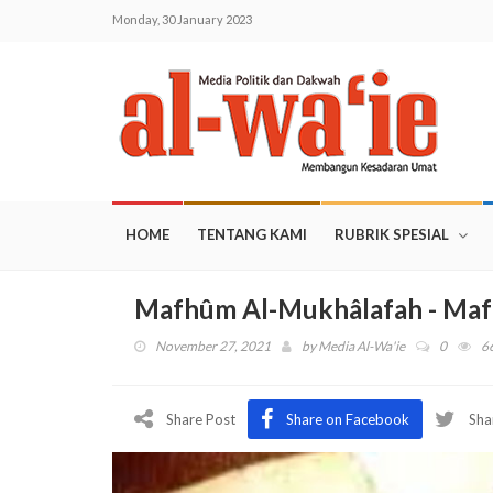
Monday, 30 January 2023
HOME
TENTANG KAMI
RUBRIK SPESIAL
Mafhûm Al-Mukhâlafah - Maf
November 27, 2021
by
Media Al-Wa'ie
0
6
Share Post
Share on Facebook
Sha