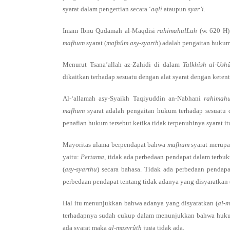
syarat dalam pengertian secara ‘
aqli
ataupun
syar’i
.
Imam Ibnu Qudamah al-Maqdisi
rahimahulLah
(w. 620 H)
mafhum
syarat (
mafhûm asy-syarth
) adalah pengaitan hukum
Menurut Tsana’allah az-Zahidi di dalam
Talkhîsh al-Ush
dikaitkan terhadap sesuatu dengan alat syarat dengan ketent
Al-‘allamah asy-Syaikh Taqiyuddin an-Nabhani
rahimah
mafhum
syarat adalah pengaitan hukum terhadap sesuatu 
penafian hukum tersebut ketika tidak terpenuhinya syarat it
Mayoritas ulama berpendapat bahwa
mafhum
syarat merup
yaitu:
Pertama
, tidak ada perbedaan pendapat dalam terbu
(
asy-syarthu
) secara bahasa. Tidak ada perbedaan pendap
perbedaan pendapat tentang tidak adanya yang disyaratkan 
Hal itu menunjukkan bahwa adanya yang disyaratkan (
al-m
terhadapnya sudah cukup dalam menunjukkan bahwa hukum 
ada syarat maka
al-masyrûth
juga tidak ada.