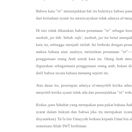
Bahwa kata “
in
” menunjukkan hal itu buktinya bahwa par
dari ketiadaan syarat itu meniscayakan tidak adanya
al-mas
Di sini tidak dikatakan bahwa penamaan “
in
” sebagai hur
nashab, jar
dsb. Sebab
rafa’, nashab, jar
itu betul merupa
kata itu, sehingga menjadi istilah. Ini berbeda dengan pen
makna bahasa atau asalnya, melainkan penamaan “
in
”—
penggunaan orang Arab untuk kata itu. Orang Arab me
digunakan sebagaimana penggunaan orang arab, bukan di
dalil bahwa secara bahasa memang seperti itu.
Atas dasar itu, penetapan adanya
al-masyrûth
ketika adan
masyrûth
ketika syarat tidak ada dan penunjukkan “
in
” ter
Kedua
, para Sahabat yang merupakan para pakar bahasa A
syarat dalam hukum dan bahwa jika itu merupakan syar
disyaratkan). Ya’la bin Umayyah berkata kepada Umar bin a
sementara Allah SWT berfirman: