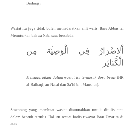
Baihaqi)
.
Wasiat itu juga tidak boleh memadaratkan ahli waris. Ibnu Abbas ra.
Menuturkan bahwa Nabi saw. bersabda:
اْلإِضْرَارُ فِي الْوَصِيَّة مِن
الْكَبَائِر
Memadaratkan dalam wasiat itu termasuk dosa besar
(HR
al-Baihaqi, an-Nasai dan Sa’id bin Manshur).
Seseorang yang membuat wasiat disunnahkan untuk ditulis atau
dalam bentuk tertulis. Hal itu sesuai hadis riwayat Ibnu Umar ra di
atas.