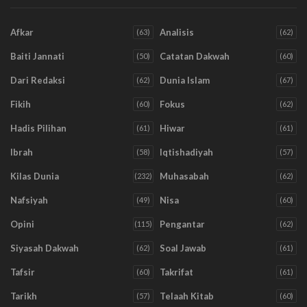
Afkar
Analisis
(63)
(62)
Baiti Jannati
Catatan Dakwah
(50)
(60)
Dari Redaksi
Dunia Islam
(62)
(67)
Fikih
Fokus
(60)
(62)
Hadis Pilihan
Hiwar
(61)
(61)
Ibrah
Iqtishadiyah
(58)
(57)
Kilas Dunia
Muhasabah
(232)
(62)
Nafsiyah
Nisa
(49)
(60)
Opini
Pengantar
(115)
(62)
Siyasah Dakwah
Soal Jawab
(62)
(61)
Tafsir
Takrifat
(60)
(61)
Tarikh
Telaah Kitab
(57)
(60)