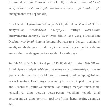
A’zham
dan Ibnu Manzhur (w. 711 H) di dalam
Lisân al-‘Arab
menyatakan
: awshâ ar-rajula wa washshâhu
; artinya
‘ahida ilayhi
(mengamanatkan kepada dia).
Abu Ubaid al-Qasim bin Salam (w. 224 H) di dalam
Gharîb al-Hadîts
menyatakan,
washshaytu asy-syay’a
; artinya
washaltuhu
(menyambung-kannya).
Washiyyah
adalah apa yang diwasiat-kan.
Disebut
washiyyah
karena ketersambungan-nya dengan perkara si
mayit, sebab dengan itu si mayit menyambungkan perkara dalam
masa hidupnya dengan perkara setelah kematiannya.
Syaikh Mushthafa bin Saad (w. 1243 H) di dalam
Mathâlib Ûlî an-
Nuhâ Syar
h
Ghâyah al-Muntahâ
menyatakan,
al-washiyyah
secara
syar’i
adalah perintah melakukan
tasharruf
(tindakan/pengelolaan)
pasca kematian. Contohnya: seseorang berwasiat kepada orang lain
untuk menikahi putrinya, memandikan dirinya, menjadi imam shalat
jenazahnya, atau berupa pesan-pesan kebaikan kepada anak
keturunannya, atau perintah
tasharruf
atas harta peninggalannya,
dsb.