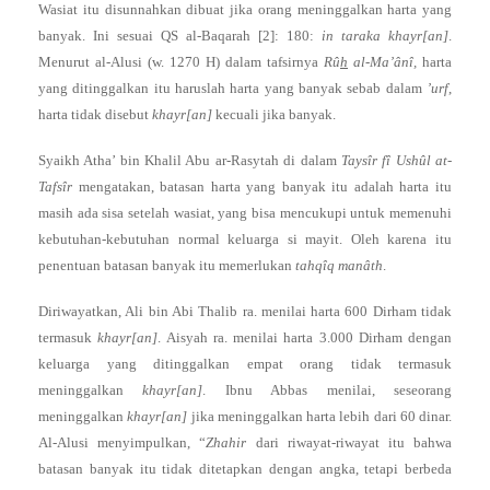
Wasiat itu disunnahkan dibuat jika orang meninggalkan harta yang
banyak. Ini sesuai QS al-Baqarah [2]: 180:
in taraka khayr[an]
.
Menurut al-Alusi (w. 1270 H) dalam tafsirnya
Rû
h
al-Ma’ânî,
harta
yang ditinggalkan itu haruslah harta yang banyak sebab dalam
’urf
,
harta tidak disebut
khayr[an]
kecuali jika banyak.
Syaikh Atha’ bin Khalil Abu ar-Rasytah di dalam
Taysîr fî Ushûl at-
Tafsîr
mengatakan, batasan harta yang banyak itu adalah harta itu
masih ada sisa setelah wasiat, yang bisa mencukupi untuk memenuhi
kebutuhan-kebutuhan normal keluarga si mayit. Oleh karena itu
penentuan batasan banyak itu memerlukan
tahqîq manâth
.
Diriwayatkan, Ali bin Abi Thalib ra. menilai harta 600 Dirham tidak
termasuk
khayr[an]
. Aisyah ra. menilai harta 3.000 Dirham dengan
keluarga yang ditinggalkan empat orang tidak termasuk
meninggalkan
khayr[an]
. Ibnu Abbas menilai, seseorang
meninggalkan
khayr[an]
jika meninggalkan harta lebih dari 60 dinar.
Al-Alusi menyimpulkan, “
Zhahir
dari riwayat-riwayat itu bahwa
batasan banyak itu tidak ditetapkan dengan angka, tetapi berbeda