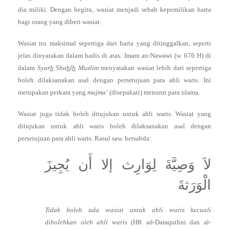
dia miliki. Dengan begitu, wasiat menjadi sebab kepemilikan harta
bagi orang yang diberi wasiat.
Wasiat itu maksimal sepertiga dari harta yang ditinggalkan, seperti
jelas dinyatakan dalam hadis di atas. Imam an-Nawawi (w. 676 H) di
dalam
Syar
h
Sha
h
î
h
Muslim
menyatakan wasiat lebih dari sepertiga
boleh dilaksanakan asal dengan persetujuan para ahli waris. Ini
merupakan perkara yang
mujma’
(disepakati) menurut para ulama.
Wasiat juga tidak boleh ditujukan untuk ahli waris. Wasiat yang
ditujukan untuk ahli waris boleh dilaksanakan asal dengan
persetujuan para ahli waris. Rasul saw. bersabda:
لاَ وَصِيَّةَ لِوَارِث إلا أَن يُجِيزَ
الْوَرَثةَ
Tidak boleh ada wasiat untuk ahli waris kecuali
dibolehkan oleh ahli waris
(HR ad-Daraquthni dan al-