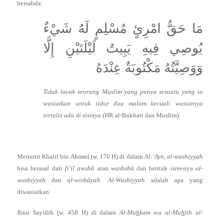
bersabda:
مَا حَقُّ امْرِئٍ مُسْلِمٍ لَهُ شَيْءٌ
يُوصِي فِيهِ يَبِيتُ لَيْلَتَيْنِ إِلَّا
وَوَصِيَّتُهُ مَكْتُوبَةٌ عِنْدَهُ
Tidak layak seorang Muslim yang punya sesuatu yang ia
wasiatkan untuk tidur dua malam kecuali wasiatnya
tertulis ada di sisinya
(HR al-Bukhari dan Muslim).
Menurut Khalil bin Ahmad (w. 170 H) di dalam
Al-‘Ayn
,
al-washiyyah
bisa berasal dari
fi’il
awshâ
atau
washshâ
dan bentuk
isim
-nya
al-
washiyyah
dan
al-wishâyah. Al-Washiyyah
adalah apa yang
diwasiatkan.
Ibnu Sayidih (w. 458 H) di dalam
Al-Mu
h
kam wa al-Mu
h
îth al-