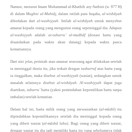
Namun, menurut Imam Muhammad al-Khathib asy-Sarbini (w. 977 H)
di dalam
Mughni al-Muhtâj,
dalam istilah para fuqaha,
al-wishâyah
dibedakan dari
al-washiyyah
. Istilah
al-wishâyah
untuk menyebut
amanat kepada orang yang mengurusi orang sepeninggal dia. Adapun
al-washiyyah
adalah
at-tabarru’ al-mudhâf
(donasi harta yang
disandarkan pada waktu akan datang) kepada waktu pasca
kematiannya.
Dari sini jelas, perintah atau amanat seseorang agar dilakukan setelah
ia meninggal dunia itu, jika terkait dengan
tasharruf
atas harta yang
ia tinggalkan, maka disebut
al-washiyyah
(wasiat), sedangkan untuk
masalah selainnya disebut
al-wishâyah
.
Al-washiyyah
dapat juga
diartikan,
tabarru’
harta (yakni pemindahan kepemilikan harta tanpa
imbalan) setelah kematian.
Dalam hal ini, harta milik orang yang mewasiatkan (
al-mûshî
) itu
dipindahkan kepemilikannya setelah dia meninggal kepada orang
yang diberi wasiat (
al-mûshâ lahu
). Bagi orang yang diberi wasiat,
dengan wasiat itu dia jadi memiliki harta itu yang sebelumnya tidak