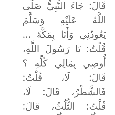
قَالَ: جَاءَ النَّبِيُّ صَلَّى
اللَّهُ عَلَيْهِ وَسَلَّمَ
يَعُودُنِي وَأَنَا بِمَكَّةَ …
قُلْتُ: يَا رَسُولَ اللَّهِ،
أُوصِي بِمَالِي كُلِّهِ ؟
قَالَ: لَا، قُلْتُ:
فَالشَّطْرُ، قَالَ: لَا،
قُلْتُ: الثُّلُثُ، قالَ: