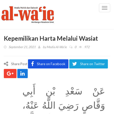
Toggl
navig
Kepemilikan Harta Melalui Wasiat
September 21, 2021
by
Media Al-Wa'ie
0
972
Share Post
Share on Facebook
Share on Twitter
عَنْ سَعْدِ بْنِ أَبِي
وَقَّاصٍ رَضِيَ اللَّهُ عَنْهُ،