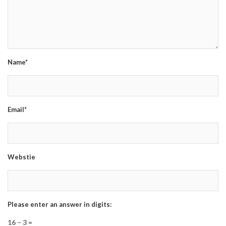
Name*
Email*
Webstie
Please enter an answer in digits:
16 − 3 =