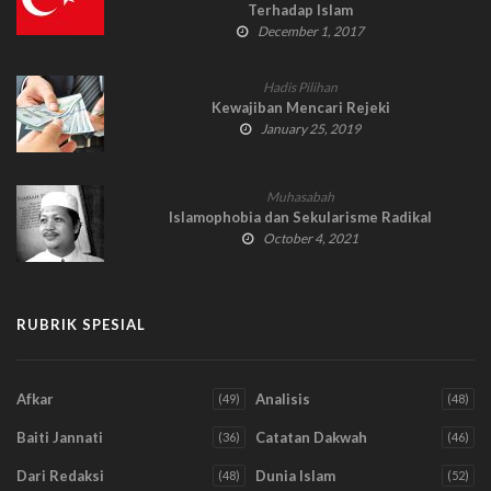
Terhadap Islam
December 1, 2017
Hadis Pilihan
Kewajiban Mencari Rejeki
January 25, 2019
Muhasabah
Islamophobia dan Sekularisme Radikal
October 4, 2021
RUBRIK SPESIAL
Afkar
Analisis
(49)
(48)
Baiti Jannati
Catatan Dakwah
(36)
(46)
Dari Redaksi
Dunia Islam
(48)
(52)