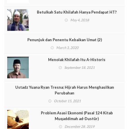
Betulkah Satu Khilafah Hanya Pendapat HT?
May 4, 2018
Penunjuk dan Penentu Kebaikan Umat (2)
March 3, 2020
Menolak Khilafah Itu A-Historis
September 18, 2021
Ustadz Yuana Ryan Tresna: Hijrah Harus Menghasilkan
Perubahan
October 15, 2021
Problem Asasi Ekonomi (Pasal 124 Kitab
Muqaddimah ad-Dustûr)
December 28, 2019