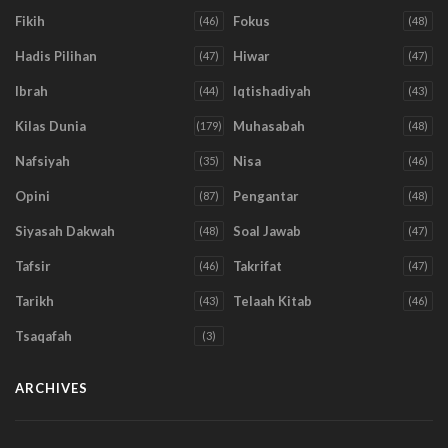
Fikih
Fokus
(46)
(48)
Hadis Pilihan
Hiwar
(47)
(47)
Ibrah
Iqtishadiyah
(44)
(43)
Kilas Dunia
Muhasabah
(179)
(48)
Nafsiyah
Nisa
(35)
(46)
Opini
Pengantar
(87)
(48)
Siyasah Dakwah
Soal Jawab
(48)
(47)
Tafsir
Takrifat
(46)
(47)
Tarikh
Telaah Kitab
(43)
(46)
Tsaqafah
(3)
ARCHIVES