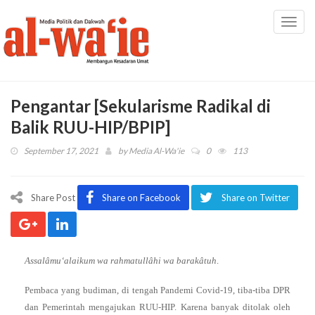
Toggl
navig
Pengantar [Sekularisme Radikal di
Balik RUU-HIP/BPIP]
September 17, 2021
by
Media Al-Wa'ie
0
113
Share Post
Share on Facebook
Share on Twitter
Assalâmu‘alaikum wa rahmatullâhi wa barakâtuh
.
Pembaca yang budiman, di tengah Pandemi Covid-19, tiba-tiba DPR
dan Pemerintah mengajukan RUU-HIP. Karena banyak ditolak oleh