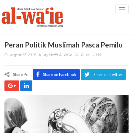
Toggl
navig
Peran Politik Muslimah Pasca Pemilu
August 17, 2019
by
Media Al-Wa'ie
0
1005
Share Post
Share on Facebook
Share on Twitter