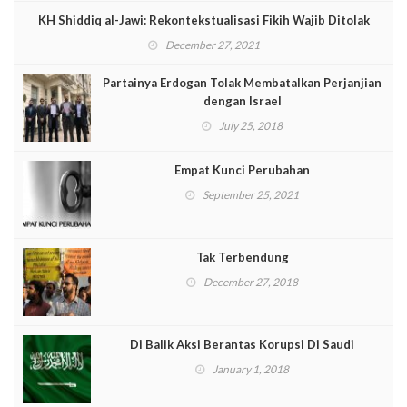
KH Shiddiq al-Jawi: Rekontekstualisasi Fikih Wajib Ditolak
December 27, 2021
Partainya Erdogan Tolak Membatalkan Perjanjian
dengan Israel
July 25, 2018
Empat Kunci Perubahan
September 25, 2021
Tak Terbendung
December 27, 2018
Di Balik Aksi Berantas Korupsi Di Saudi
January 1, 2018