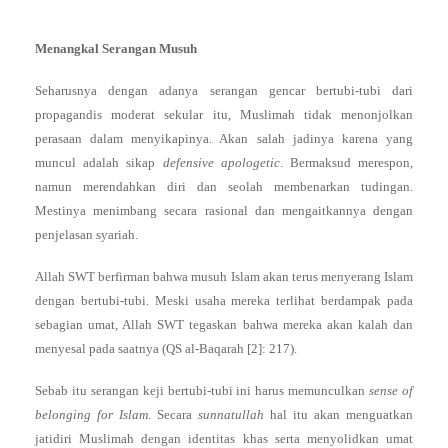
Menangkal Serangan Musuh
Seharusnya dengan adanya serangan gencar bertubi-tubi dari
propagandis moderat sekular itu, Muslimah tidak menonjolkan
perasaan dalam menyikapinya. Akan salah jadinya karena yang
muncul adalah sikap
defensive apologetic
. Bermaksud merespon,
namun merendahkan diri dan seolah membenarkan tudingan.
Mestinya menimbang secara rasional dan mengaitkannya dengan
penjelasan syariah.
Allah SWT berfirman bahwa musuh Islam akan terus menyerang Islam
dengan bertubi-tubi. Meski usaha mereka terlihat berdampak pada
sebagian umat, Allah SWT tegaskan bahwa mereka akan kalah dan
menyesal pada saatnya (QS al-Baqarah [2]: 217).
Sebab itu serangan keji bertubi-tubi ini harus memunculkan
sense of
belonging for Islam
. Secara
sunnatullah
hal itu akan menguatkan
jatidiri Muslimah dengan identitas khas serta menyolidkan umat