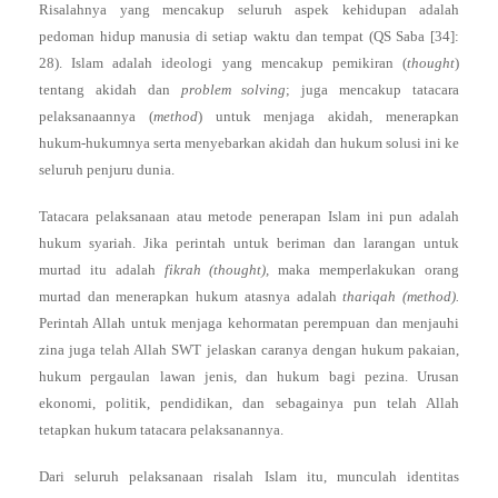
Risalahnya yang mencakup seluruh aspek kehidupan adalah
pedoman hidup manusia di setiap waktu dan tempat (QS Saba [34]:
28). Islam adalah ideologi yang mencakup pemikiran (
thought
)
tentang akidah dan
problem solving
; juga mencakup tatacara
pelaksanaannya (
method
) untuk menjaga akidah, menerapkan
hukum-hukumnya serta menyebarkan akidah dan hukum solusi ini ke
seluruh penjuru dunia.
Tatacara pelaksanaan atau metode penerapan Islam ini pun adalah
hukum syariah. Jika perintah untuk beriman dan larangan untuk
murtad itu adalah
fikrah (thought),
maka memperlakukan orang
murtad dan menerapkan hukum atasnya adalah
thariqah (method).
Perintah Allah untuk menjaga kehormatan perempuan dan menjauhi
zina juga telah Allah SWT jelaskan caranya dengan hukum pakaian,
hukum pergaulan lawan jenis, dan hukum bagi pezina. Urusan
ekonomi, politik, pendidikan, dan sebagainya pun telah Allah
tetapkan hukum tatacara pelaksanannya.
Dari seluruh pelaksanaan risalah Islam itu, munculah identitas