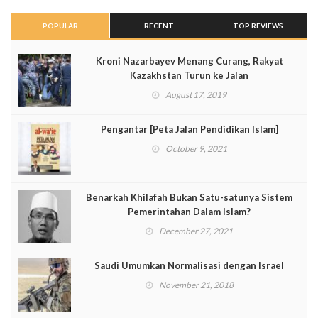
POPULAR
RECENT
TOP REVIEWS
Kroni Nazarbayev Menang Curang, Rakyat
Kazakhstan Turun ke Jalan
August 17, 2019
Pengantar [Peta Jalan Pendidikan Islam]
October 9, 2021
Benarkah Khilafah Bukan Satu-satunya Sistem
Pemerintahan Dalam Islam?
December 27, 2021
Saudi Umumkan Normalisasi dengan Israel
November 21, 2018