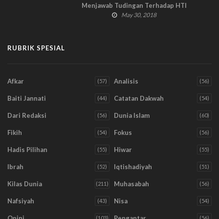
Menjawab Tudingan Terhadap HTI
May 30, 2018
RUBRIK SPESIAL
Afkar
Analisis
(57)
(56)
Baiti Jannati
Catatan Dakwah
(44)
(54)
Dari Redaksi
Dunia Islam
(56)
(60)
Fikih
Fokus
(54)
(56)
Hadis Pilihan
Hiwar
(55)
(55)
Ibrah
Iqtishadiyah
(52)
(51)
Kilas Dunia
Muhasabah
(211)
(56)
Nafsiyah
Nisa
(43)
(54)
Opini
Pengantar
(103)
(56)