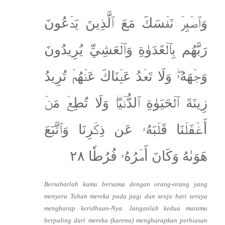
وَٱصۡبِرۡ نَفۡسَكَ مَعَ ٱلَّذِينَ يَدۡعُونَ
رَبَّهُم بِٱلۡغَدَوٰةِ وَٱلۡعَشِيِّ يُرِيدُونَ
وَجۡهَهُۥۖ وَلَا تَعۡدُ عَيۡنَاكَ عَنۡهُمۡ تُرِيدُ
زِينَةَ ٱلۡحَيَوٰةِ ٱلدُّنۡيَاۖ وَلَا تُطِعۡ مَنۡ
أَغۡفَلۡنَا قَلۡبَهُۥ عَن ذِكۡرِنَا وَٱتَّبَعَ
هَوَىٰهُ وَكَانَ أَمۡرُهُۥ فُرُطٗا ٢٨
Bersabarlah kamu bersama dengan orang-orang yang
menyeru Tuhan mereka pada pagi dan senja hari seraya
mengharap keridhaan-Nya. Janganlah kedua matamu
berpaling dari mereka (karena) mengharapkan perhiasan