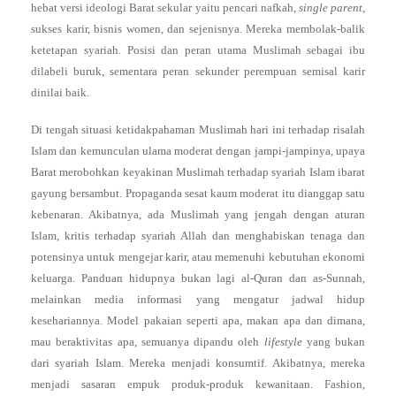
hebat versi ideologi Barat sekular yaitu pencari nafkah,
single parent
,
sukses karir, bisnis women, dan sejenisnya. Mereka membolak-balik
ketetapan syariah. Posisi dan peran utama Muslimah sebagai ibu
dilabeli buruk, sementara peran sekunder perempuan semisal karir
dinilai baik.
Di tengah situasi ketidakpahaman Muslimah hari ini terhadap risalah
Islam dan kemunculan ulama moderat dengan jampi-jampinya, upaya
Barat merobohkan keyakinan Muslimah terhadap syariah Islam ibarat
gayung bersambut. Propaganda sesat kaum moderat itu dianggap satu
kebenaran. Akibatnya, ada Muslimah yang jengah dengan aturan
Islam, kritis terhadap syariah Allah dan menghabiskan tenaga dan
potensinya untuk mengejar karir, atau memenuhi kebutuhan ekonomi
keluarga. Panduan hidupnya bukan lagi al-Quran dan as-Sunnah,
melainkan media informasi yang mengatur jadwal hidup
kesehariannya. Model pakaian seperti apa, makan apa dan dimana,
mau beraktivitas apa, semuanya dipandu oleh
lifestyle
yang bukan
dari syariah Islam. Mereka menjadi konsumtif. Akibatnya, mereka
menjadi sasaran empuk produk-produk kewanitaan. Fashion,