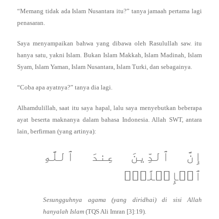
“Memang tidak ada Islam Nusantara itu?” tanya jamaah pertama lagi
penasaran.
Saya menyampaikan bahwa yang dibawa oleh Rasulullah saw. itu
hanya satu, yakni Islam. Bukan Islam Makkah, Islam Madinah, Islam
Syam, Islam Yaman, Islam Nusantara, Islam Turki, dan sebagainya.
“Coba apa ayatnya?” tanya dia lagi.
Alhamdulillah, saat itu saya hapal, lalu saya menyebutkan beberapa
ayat beserta maknanya dalam bahasa Indonesia. Allah SWT, antara
lain, berfirman (yang artinya):
إِنَّ ٱلدِّينَ عِندَ ٱللَّهِ
ٱلۡإِسۡلَٰمُۗ
Sesungguhnya agama (yang diridhai) di sisi Allah
hanyalah Islam
(TQS Ali Imran [3]:19).