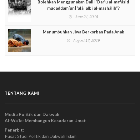
Bolehkah Menggunakan Dalil “Dar’u al-mafâsid
muqaddam[un] ‘alâ jalbi al-mashâlih”?
June 21, 2018
Menumbuhkan Jiwa Berkorban Pada Anak
August 17, 2019
TENTANG KAMI
Media Politik dan Dakwah
Al-Wa'ie: Membangun Kesadaran Umat
Penerbit:
Pusat Studi Politik dan Dakwah Islam