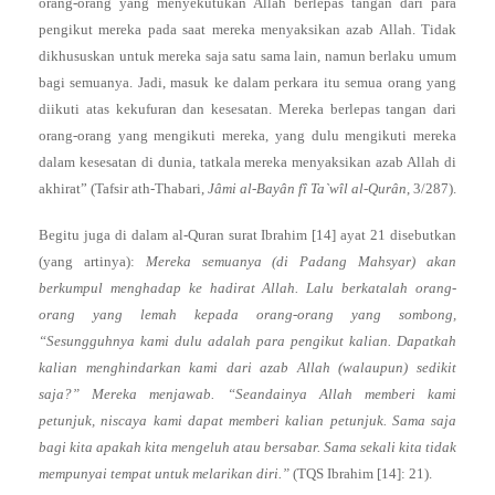
orang-orang yang menyekutukan Allah berlepas tangan dari para
pengikut mereka pada saat mereka menyaksikan azab Allah. Tidak
dikhususkan untuk mereka saja satu sama lain, namun berlaku umum
bagi semuanya. Jadi, masuk ke dalam perkara itu semua orang yang
diikuti atas kekufuran dan kesesatan. Mereka berlepas tangan dari
orang-orang yang mengikuti mereka, yang dulu mengikuti mereka
dalam kesesatan di dunia, tatkala mereka menyaksikan azab Allah di
akhirat” (Tafsir ath-Thabari,
Jâmi al-Bayân fî Ta`wîl al-Qurân
, 3/287).
Begitu juga di dalam al-Quran surat Ibrahim [14] ayat 21 disebutkan
(yang artinya):
Mereka semuanya (di Padang Mahsyar) akan
berkumpul menghadap ke hadirat Allah. Lalu berkatalah orang-
orang yang lemah kepada orang-orang yang sombong,
“Sesungguhnya kami dulu adalah para pengikut kalian. Dapatkah
kalian menghindarkan kami dari azab Allah (walaupun) sedikit
saja?” Mereka menjawab. “Seandainya Allah memberi kami
petunjuk, niscaya kami dapat memberi kalian petunjuk. Sama saja
bagi kita apakah kita mengeluh atau bersabar. Sama sekali kita tidak
mempunyai tempat untuk melarikan diri.”
(TQS Ibrahim [14]: 21).