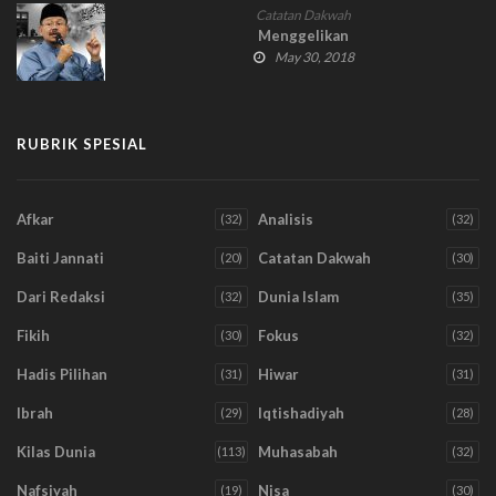
Catatan Dakwah
Menggelikan
May 30, 2018
RUBRIK SPESIAL
Afkar
Analisis
(32)
(32)
Baiti Jannati
Catatan Dakwah
(20)
(30)
Dari Redaksi
Dunia Islam
(32)
(35)
Fikih
Fokus
(30)
(32)
Hadis Pilihan
Hiwar
(31)
(31)
Ibrah
Iqtishadiyah
(29)
(28)
Kilas Dunia
Muhasabah
(113)
(32)
Nafsiyah
Nisa
(19)
(30)