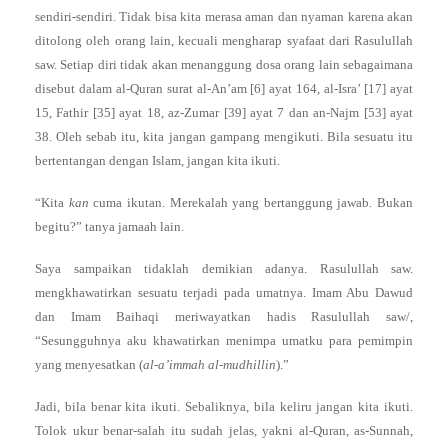
sendiri-sendiri. Tidak bisa kita merasa aman dan nyaman karena akan
ditolong oleh orang lain, kecuali mengharap syafaat dari Rasulullah
saw. Setiap diri tidak akan menanggung dosa orang lain sebagaimana
disebut dalam al-Quran surat al-An’am [6] ayat 164, al-Isra’ [17] ayat
15, Fathir [35] ayat 18, az-Zumar [39] ayat 7 dan an-Najm [53] ayat
38. Oleh sebab itu, kita jangan gampang mengikuti. Bila sesuatu itu
bertentangan dengan Islam, jangan kita ikuti.
“Kita
kan
cuma ikutan. Merekalah yang bertanggung jawab. Bukan
begitu?” tanya jamaah lain.
Saya sampaikan tidaklah demikian adanya. Rasulullah saw.
mengkhawatirkan sesuatu terjadi pada umatnya. Imam Abu Dawud
dan Imam Baihaqi meriwayatkan hadis Rasulullah saw/,
“Sesungguhnya aku khawatirkan menimpa umatku para pemimpin
yang menyesatkan (
al-a’immah al-mudhillin
).”
Jadi, bila benar kita ikuti. Sebaliknya, bila keliru jangan kita ikuti.
Tolok ukur benar-salah itu sudah jelas, yakni al-Quran, as-Sunnah,