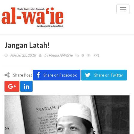
Toggl
navig
Jangan Latah!
August 25, 2018
by
Media Al-Wa'ie
0
971
Share Post
Share on Facebook
Share on Twitter