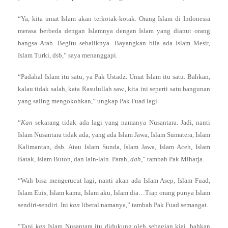
“Ya, kita umat Islam akan terkotak-kotak. Orang Islam di Indonesia
merasa berbeda dengan Islamnya dengan Islam yang dianut orang
bangsa Arab. Begitu sebaliknya. Bayangkan bila ada Islam Mesir,
Islam Turki, dsb,” saya menanggapi.
“Padahal Islam itu satu, ya Pak Ustadz. Umat Islam itu satu. Bahkan,
kalau tidak salah, kata Rasulullah saw., kita ini seperti satu bangunan
yang saling mengokohkan,” ungkap Pak Fuad lagi.
“
Kan
sekarang tidak ada lagi yang namanya Nusantara. Jadi, nanti
Islam Nusantara tidak ada, yang ada Islam Jawa, Islam Sumatera, Islam
Kalimantan, dsb. Atau Islam Sunda, Islam Jawa, Islam Aceh, Islam
Batak, Islam Buton, dan lain-lain. Parah,
dah
,” tambah Pak Miharja.
“Wah bisa mengerucut lagi, nanti akan ada Islam Asep, Islam Fuad,
Islam Euis, Islam kamu, Islam aku, Islam dia…Tiap orang punya Islam
sendiri-sendiri. Ini
kan
liberal namanya,” tambah Pak Fuad semangat.
“Tapi
kan
Islam Nusantara itu didukung oleh sebagian kiai, bahkan