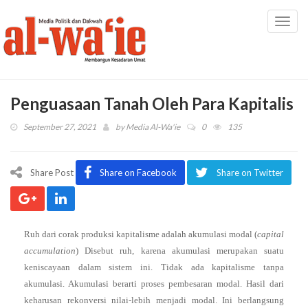
Toggl
navig
Penguasaan Tanah Oleh Para Kapitalis
September 27, 2021
by
Media Al-Wa'ie
0
135
Share Post
Share on Facebook
Share on Twitter
Ruh dari corak produksi kapitalisme adalah akumulasi modal (
capital
accumulation
) Disebut ruh, karena akumulasi merupakan suatu
keniscayaan dalam sistem ini. Tidak ada kapitalisme tanpa
akumulasi. Akumulasi berarti proses pembesaran modal. Hasil dari
keharusan rekonversi nilai-lebih menjadi modal. Ini berlangsung