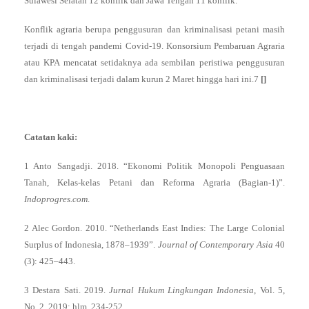
Sulawesi Selatan 12 konflik dan Jawa Tengah 11 konflik.
Konflik agraria berupa penggusuran dan kriminalisasi petani masih
terjadi di tengah pandemi Covid-19. Konsorsium Pembaruan Agraria
atau KPA mencatat setidaknya ada sembilan peristiwa penggusuran
dan kriminalisasi terjadi dalam kurun 2 Maret hingga hari ini.7
[]
Catatan kaki:
1 Anto Sangadji. 2018. “Ekonomi Politik Monopoli Penguasaan
Tanah, Kelas-kelas Petani dan Reforma Agraria (Bagian-1)”.
Indoprogres.com
.
2 Alec Gordon. 2010. “Netherlands East Indies: The Large Colonial
Surplus of Indonesia, 1878–1939”.
Journal of Contemporary Asia
40
(3): 425–443.
3 Destara Sati. 2019.
Jurnal Hukum Lingkungan Indonesia
, Vol. 5,
No. 2, 2019: hlm. 234-252.