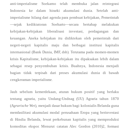
anti-imperialisme Soekarno telah membuka jalan reintegrasi
Indonesia ke dalam hirarki akumulasi dunia. Setelah anti-
imperialisme hilang dari agenda para pembuat kebijakan, Pemerintah
—sejak kediktatoran Soeharto—secara bertahap melakukan
kebijakan-kebijakan liberalisasi investasi, perdagangan dan
keuangan. Aneka kebijakan itu didiktekan oleh pemerintah dari
negeri-negeri kapitalis maju dan berbagai institusi kapitalis
internasional (Bank Dunia, IMF, dsb). Terutama pada momen-momen
krisis Kapitalisme, kebijakan-kebijakan itu dipaksakan lebih dalam
sebagai resep penyembuhan krisis. Buahnya, Indonesia menjadi
bagian tidak terpisah dari proses akumulasi dunia di bawah
cengkeraman imperialisme.
Jauh sebelum kemerdekaan, aturan hukum positif yang berlaku
tentang agraria, yaitu Undang-Undnag (UU) Agraria tahun 1870
(
Agrarische Wet
), menjadi dasar hukum bagi kolonialis Belanda guna
memfasilitasi akumulasi modal perusahaan Eropa yang berinvestasi
di Hindia Belanda, lewat perkebunan kapitalis yang memproduksi
komoditas ekspor. Menurut catatan Alec Gordon (2010)2, formasi