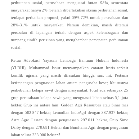
perhutanan sosial, perusahaan menguasai hutan 98%, sementara
masyarakat hanya 2%. Setelah diberlakukan skema perhutanan sosial,
terdapat perbaikan proporsi, yakni 69%-72% untuk perusahaan dan
28%-31% untuk masyarakat. Namun demikian, masih ditemui
persoalan di lapangan terkait dengan aspek kelembagaan dan
tumpang tindih perizinan yang menghambat percepatan perhutanan
sosial.
Ketua Advokasi Yayasan Lembaga Bantuan Hukum Indonesia
(YLBHI), Muhammad Isnur menyampaikan catatan kritis terkait
konflik agraria yang masih dirasakan hingga saat ini. Pertama
ketimpangan penguasaan lahan antara pengusaha besar, khususnya
perkebunan kelapa sawit dengan masyarakat. Total ada sebanyak 25
grup perusahaan kelapa sawit yang menguasai lahan seluas 5,1 juta
hektar. Grup ini antara lain: Golden Agri Resources atau Sinar mas
dengan 502.847 hektar, kemudian IndoAgri dengan 387.937 hektar,
Astra Agro Lestari dengan penguasaan 297.011 hektar, Grup Sime
Darby dengan 279.691 Hektar dan Bumitama Agri dengan pengusaan
lahan seluas 233.000 hektar.5