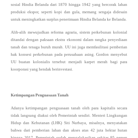
sosial Hindia Belanda dari 1870 hingga 1942 yang bercorak lahan
produksi ekspor, seperti kopi dan gula, memang sengaja didesain
untuk meningkatkan surplus penerimaan Hindia Belanda ke Belanda.
Alih-alih mewujudkan reforma agraria, sistem perkebunan kolonial
ditandai dengan paksaan ekstra ekonomi dalam rangka penyediaan
tanah dan tenaga buruh murah. UU ini juga memfasilitasi pemberian
hak konsesi perkebunan pada perusahaan asing. Gordon menyebut
UU buatan kolonialis tersebut menjadi karpet merah bagi para
koorporasi yang hendak berinvestasi.
Ketimpangan Penguasaan Tanah
Adanya ketimpangan penguasaan tanah oleh para kapitalis secara
tidak langsung diakui oleh Pemerintah sendiri. Menteri Lingkungan
Hidup dan Kehutanan (LHK) Siti Nurbaya, misalnya, menyatakan
bahwa dari pemberian lahan dan akses atas 42 juta hektar hutan
hingga 2017, Pemerintah sudah mengalokasikan sekitar 95 persen