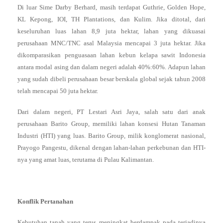
Di luar Sime Darby Berhard, masih terdapat Guthrie, Golden Hope,
KL Kepong, IOI, TH Plantations, dan Kulim. Jika ditotal, dari
keseluruhan luas lahan 8,9 juta hektar, lahan yang dikuasai
perusahaan MNC/TNC asal Malaysia mencapai 3 juta hektar. Jika
dikomparasikan penguasaan lahan kebun kelapa sawit Indonesia
antara modal asing dan dalam negeri adalah 40%:60%. Adapun lahan
yang sudah dibeli perusahaan besar berskala global sejak tahun 2008
telah mencapai 50 juta hektar.
Dari dalam negeri, PT Lestari Asri Jaya, salah satu dari anak
perusahaan Barito Group, memiliki lahan konsesi Hutan Tanaman
Industri (HTI) yang luas. Barito Group, milik konglomerat nasional,
Prayogo Pangestu, dikenal dengan lahan-lahan perkebunan dan HTI-
nya yang amat luas, terutama di Pulau Kalimantan.
Konflik Pertanahan
Kebutuhan tanah yang terus meningkat berdampak pada terjadinya