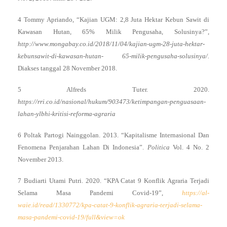
4 Tommy Apriando, “Kajian UGM: 2,8 Juta Hektar Kebun Sawit di
Kawasan Hutan, 65% Milik Pengusaha, Solusinya?”,
http://www.mongabay.co.id/2018/11/04/kajian-ugm-28-juta-hektar-
kebunsawit-di-kawasan-hutan
- 65-milik-pengusaha-solusinya/.
Diakses tanggal 28 November 2018.
5 Alfreds Tuter. 2020.
https://rri.co.id/nasional/hukum/903473/ketimpangan-penguasaan-
lahan-ylbhi-kritisi-reforma-agraria
6 Poltak Partogi Nainggolan. 2013. “Kapitalisme Internasional Dan
Fenomena Penjarahan Lahan Di Indonesia”.
Politica
Vol. 4 No. 2
November 2013.
7 Budiarti Utami Putri. 2020. “KPA Catat 9 Konflik Agraria Terjadi
Selama Masa Pandemi Covid-19”,
https://al-
waie.id/read/1330772/kpa-catat-9-konflik-agraria-terjadi-selama-
masa-pandemi-covid-19/full&view=ok