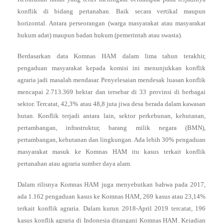
konflik di bidang pertanahan. Baik secara vertikal maupun
horizontal. Antara perseorangan (warga masyarakat atau masyarakat
hukum adat) maupun badan hukum (pemerintah atau swasta).
Berdasarkan data Komnas HAM dalam lima tahun terakhir,
pengaduan masyarakat kepada komisi ini menunjukkan konflik
agraria jadi masalah mendasar. Penyelesaian mendesak luasan konflik
mencapai 2.713.369 hektar dan tersebar di 33 provinsi di berbagai
sektor. Tercatat, 42,3% atau 48,8 juta jiwa desa berada dalam kawasan
hutan. Konflik terjadi antara lain, sektor perkebunan, kehutanan,
pertambangan, infrastruktur, barang milik negara (BMN),
pertambangan, kehutanan dan lingkungan. Ada lebih 30% pengaduan
masyarakat masuk ke Komnas HAM itu kasus terkait konflik
pertanahan atau agraria sumber daya alam.
Dalam rilisnya Komnas HAM juga menyebutkan bahwa pada 2017,
ada 1.162 pengaduan kasus ke Komnas HAM, 269 kasus atau 23,14%
terkait konflik agraria. Dalam kurun 2018-April 2019 tercatat, 196
kasus konflik agraria di Indonesia ditangani Komnas HAM. Kejadian