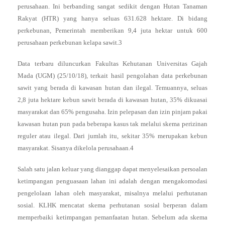
perusahaan. Ini berbanding sangat sedikit dengan Hutan Tanaman
Rakyat (HTR) yang hanya seluas 631.628 hektare. Di bidang
perkebunan, Pemerintah memberikan 9,4 juta hektar untuk 600
perusahaan perkebunan kelapa sawit.3
Data terbaru diluncurkan Fakultas Kehutanan Universitas Gajah
Mada (UGM) (25/10/18), terkait hasil pengolahan data perkebunan
sawit yang berada di kawasan hutan dan ilegal. Temuannya, seluas
2,8 juta hektare kebun sawit berada di kawasan hutan, 35% dikuasai
masyarakat dan 65% pengusaha. Izin pelepasan dan izin pinjam pakai
kawasan hutan pun pada beberapa kasus tak melalui skema perizinan
reguler atau ilegal. Dari jumlah itu, sekitar 35% merupakan kebun
masyarakat. Sisanya dikelola perusahaan.4
Salah satu jalan keluar yang dianggap dapat menyelesaikan persoalan
ketimpangan penguasaan lahan ini adalah dengan mengakomodasi
pengelolaan lahan oleh masyarakat, misalnya melalui perhutanan
sosial. KLHK mencatat skema perhutanan sosial berperan dalam
memperbaiki ketimpangan pemanfaatan hutan. Sebelum ada skema