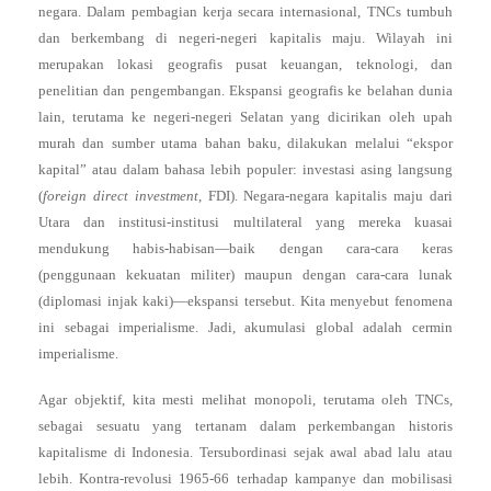
negara. Dalam pembagian kerja secara internasional, TNCs tumbuh
dan berkembang di negeri-negeri kapitalis maju. Wilayah ini
merupakan lokasi geografis pusat keuangan, teknologi, dan
penelitian dan pengembangan. Ekspansi geografis ke belahan dunia
lain, terutama ke negeri-negeri Selatan yang dicirikan oleh upah
murah dan sumber utama bahan baku, dilakukan melalui “ekspor
kapital” atau dalam bahasa lebih populer: investasi asing langsung
(
foreign direct investment
, FDI). Negara-negara kapitalis maju dari
Utara dan institusi-institusi multilateral yang mereka kuasai
mendukung habis-habisan—baik dengan cara-cara keras
(penggunaan kekuatan militer) maupun dengan cara-cara lunak
(diplomasi injak kaki)—ekspansi tersebut. Kita menyebut fenomena
ini sebagai imperialisme. Jadi, akumulasi global adalah cermin
imperialisme.
Agar objektif, kita mesti melihat monopoli, terutama oleh TNCs,
sebagai sesuatu yang tertanam dalam perkembangan historis
kapitalisme di Indonesia. Tersubordinasi sejak awal abad lalu atau
lebih. Kontra-revolusi 1965-66 terhadap kampanye dan mobilisasi