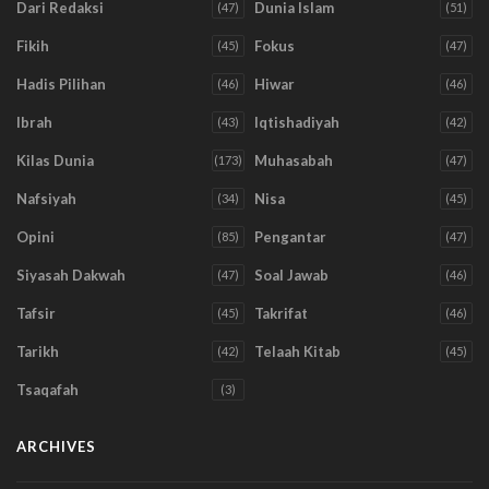
Dari Redaksi
Dunia Islam
(47)
(51)
Fikih
Fokus
(45)
(47)
Hadis Pilihan
Hiwar
(46)
(46)
Ibrah
Iqtishadiyah
(43)
(42)
Kilas Dunia
Muhasabah
(173)
(47)
Nafsiyah
Nisa
(34)
(45)
Opini
Pengantar
(85)
(47)
Siyasah Dakwah
Soal Jawab
(47)
(46)
Tafsir
Takrifat
(45)
(46)
Tarikh
Telaah Kitab
(42)
(45)
Tsaqafah
(3)
ARCHIVES