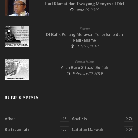
Hari Kiamat dan Jiwa yang Menyesali Diri
June 16, 2019
Fokus
Di Balik Perang Melawan Terorisme dan
Radikalisme
July 25, 2018
Dunia Islam
Arah Baru Situasi Suriah
February 20, 2019
RUBRIK SPESIAL
Afkar
Analisis
(48)
(47)
Baiti Jannati
Catatan Dakwah
(35)
(45)