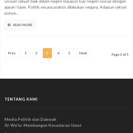
urusan rakyat baik dalam negeri maupun luar negeri sesuai dengan
ajaran Islam. Politik secara praktis dilakukan negara. Adapun rakyat
punya...
READ MORE
Prev
1
2
3
4
5
Next
Page 3 of 5
TENTANG KAMI
Media Politik dan Dakwah
Al-Wa'ie: Membangun Kesadaran Umat