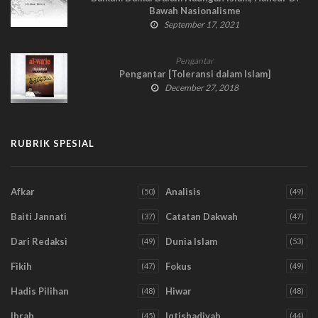
Bawah Nasionalisme
September 17, 2021
Pengantar
Pengantar [Toleransi dalam Islam]
December 27, 2018
RUBRIK SPESIAL
Afkar
Analisis
(50)
(49)
Baiti Jannati
Catatan Dakwah
(37)
(47)
Dari Redaksi
Dunia Islam
(49)
(53)
Fikih
Fokus
(47)
(49)
Hadis Pilihan
Hiwar
(48)
(48)
Ibrah
Iqtishadiyah
(45)
(44)