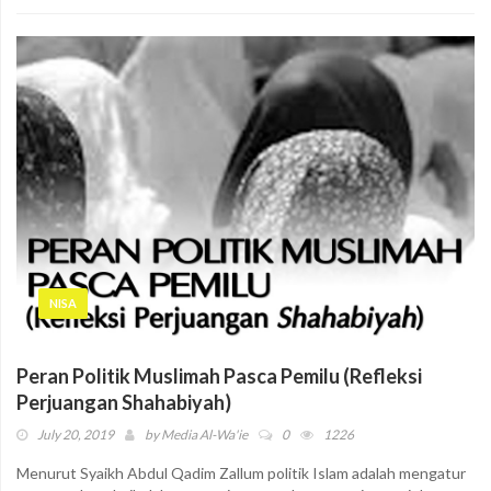
NISA
Peran Politik Muslimah Pasca Pemilu (Refleksi
Perjuangan Shahabiyah)
July 20, 2019
by
Media Al-Wa'ie
0
1226
Menurut Syaikh Abdul Qadim Zallum politik Islam adalah mengatur