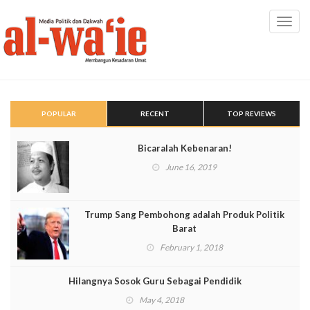
Toggl
navig
POPULAR
RECENT
TOP REVIEWS
Bicaralah Kebenaran!
June 16, 2019
Trump Sang Pembohong adalah Produk Politik
Barat
February 1, 2018
Hilangnya Sosok Guru Sebagai Pendidik
May 4, 2018