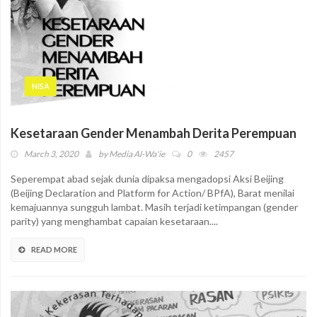
NISA
Kesetaraan Gender Menambah Derita Perempuan
March 3, 2020
by
Media Al-Wa'ie
0
2457
Seperempat abad sejak dunia dipaksa mengadopsi Aksi Beijing
(Beijing Declaration and Platform for Action/ BPfA), Barat menilai
kemajuannya sungguh lambat. Masih terjadi ketimpangan (gender
parity) yang menghambat capaian kesetaraan....
READ MORE