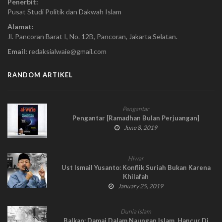
Penerbit:
Pusat Studi Politik dan Dakwah Islam
Alamat:
Jl. Pancoran Barat I, No. 12B, Pancoran, Jakarta Selatan.
Email:
redaksialwaie@gmail.com
RANDOM ARTIKEL
Pengantar
Pengantar [Ramadhan Bulan Perjuangan]
June 8, 2019
Hiwar
Ust Ismail Yusanto: Konflik Suriah Bukan Karena
Khilafah
January 25, 2019
Dunia Islam
Balkan: Damai Dalam Naungan Islam, Hancur Di