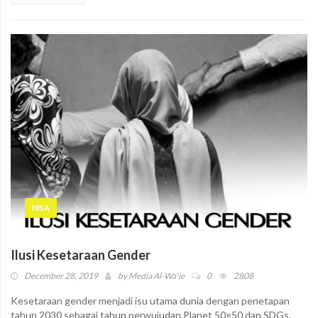
NISA
Ilusi Kesetaraan Gender
December 28, 2019
by
Media Al-Wa'ie
0
2808
Kesetaraan gender menjadi isu utama dunia dengan penetapan
tahun 2030 sebagai tahun perwujudan Planet 50×50 dan SDGs.