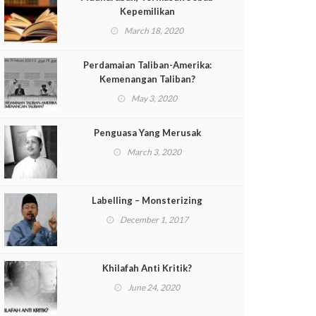
Kepemilikan
March 18, 2020
Perdamaian Taliban-Amerika:
Kemenangan Taliban?
May 3, 2020
Penguasa Yang Merusak
March 3, 2020
Labelling – Monsterizing
December 1, 2017
Khilafah Anti Kritik?
June 24, 2020