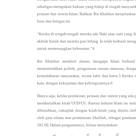
sekaligus merupakan hukum yang hidup di tengah masyaraka
perasan dan sistem Islam. Bahkan Ibn Khaldun menjelaskan
buas dan bringas itu.
“Ketika di tengah-tengah mereka ada Nabi atau wali yang 
akhlak buruk dari mereka pun hilang. Ia telah berhasil m
untuk memenangkan kebenaran.”4
Ibn Khaldun memberi alasan, mengapa Islam berhasi
memerintahkan politik, pengurusan urusan manusia, de
kemaslahatan masyarakat, secara lahir dan batin.5 Ketika
kala, dengan kekejaman dan kebengisannya.6
Hanya saja, ketika pemikiran, perasan dan sistem yang ada 
membutuhkan kitab UUD/UU. Karena hukum Islam itu sudah 
dibutuhkan, cukuplah dengan kitab-kitab yang ditulis ol
oleh para ulama atas permintaan khalifah, sebagai pandua
182 H]. Dalam pengantarnya, beliau menyatakan: