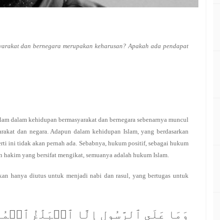
syarakat dan bernegara merupakan keharusan? Apakah ada pendapat
Islam dalam kehidupan bermasyarakat dan bernegara sebenarnya muncul
yarakat dan negara. Adapun dalam kehidupan Islam, yang berdasarkan
ti ini tidak akan pernah ada. Sebabnya, hukum positif, sebagai hukum
san hakim yang bersifat mengikat, semuanya adalah hukum Islam.
an hanya diutus untuk menjadi nabi dan rasul, yang bertugas untuk
وَمَا عَلَى ٱلرَّسُولِ إِلَّا ٱلۡبَلَٰغُ ٱلۡمُبِي