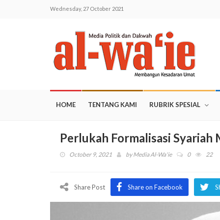
Wednesday, 27 October 2021
HOME
TENTANG KAMI
RUBRIK SPESIAL
Perlukah Formalisasi Syariah
October 9, 2021
by
Media Al-Wa'ie
0
22
Share Post
Share on Facebook
S