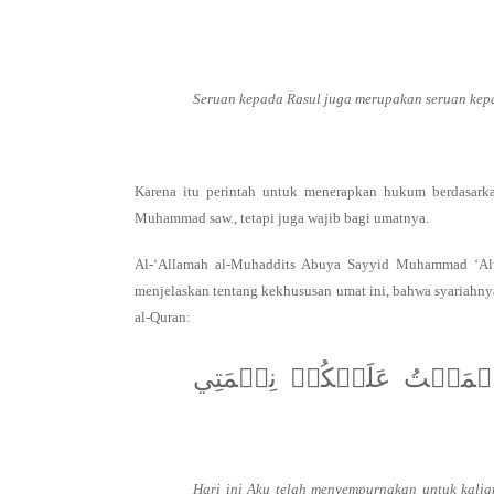
Seruan kepada Rasul juga merupakan seruan kep
Karena itu perintah untuk menerapkan hukum berdasark
Muhammad saw., tetapi juga wajib bagi umatnya.
Al-‘Allamah al-Muhaddits Abuya Sayyid Muhammad ‘Alw
menjelaskan tentang kekhususan umat ini, bahwa syariahny
al-Quran:
تۡمَمۡتُ عَلَيۡكُمۡ نِعۡمَتِي
Hari ini Aku telah menyempurnakan untuk kali