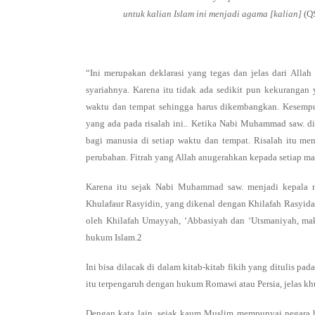
untuk kalian Islam ini menjadi agama [kalian]
(Q
“Ini merupakan deklarasi yang tegas dan jelas dari All
syariahnya. Karena itu tidak ada sedikit pun kekurangan
waktu dan tempat sehingga harus dikembangkan. Kesemp
yang ada pada risalah ini.. Ketika Nabi Muhammad saw. di
bagi manusia di setiap waktu dan tempat. Risalah itu me
perubahan. Fitrah yang Allah anugerahkan kepada setiap ma
Karena itu sejak Nabi Muhammad saw. menjadi kepala ne
Khulafaur Rasyidin, yang dikenal dengan Khilafah Rasyid
oleh Khilafah Umayyah, ‘Abbasiyah dan ‘Utsmaniyah, maka
hukum Islam.2
Ini bisa dilacak di dalam kitab-kitab fikih yang ditulis pa
itu terpengaruh dengan hukum Romawi atau Persia, jelas khu
Dengan kata lain, sejak kaum Muslim mempunyai negara