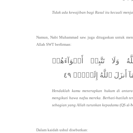
Tidak ada kewajiban bagi Rasul itu kecuali men
Namun, Nabi Muhammad saw. juga ditugaskan untuk mene
Allah SWT berfirman:
 وَلَا تَتَّبِعۡ أَهۡوَآءَهُمۡ
نزَلَ ٱللَّهُ إِلَيۡكَۖ ٤٩
Hendaklah kamu menerapkan hukum di antara
mengikuti hawa nafsu mereka. Berhati-hatilah 
sebagian yang Allah turunkan kepadamu
(QS al-M
Dalam kaidah ushul disebutkan: