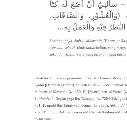
 سَأَلَنِيْ أَنْ أَضَعَ لَه كِتَاً
ِ، (وَالْعُشُوْرِ، وَالصَّدَقَاتِ
ِ النَّظَرُ فِيْهِ وَالْعَمَلُ بِه
Sesungguhnya Amirul Mukminin [Harun ar-Ras
membuat sebuah kitab untuk beliau, yang menyel
zakat dan Jizyah, serta yang lain-lain yang haru
Kitab ini ditulis atas permintaan Khalifah Harun ar-Rasyid
Qadhi
[
Qadhi al-Qudhat
]. Setelah itu diikuti oleh banya
al-Imam al-Mawardi [w. 450 H] [Syafii] dan al-Farra’ 
Sulthaniyah
. Begitu juga Ibn Taimiyah [w. 728 H] dengan
751 H], murid Ibn Taimiyyah, dengan karyanya,
Ahkam Ahl
kitab
Multaqa al-Abhur
, karya al-‘Allamah Ibrahim al-Hal
memerintah.