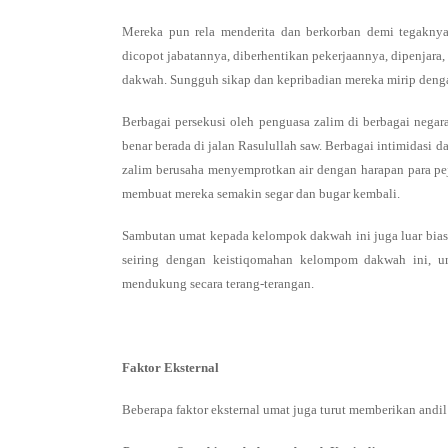
Mereka pun rela menderita dan berkorban demi tegakny
dicopot jabatannya, diberhentikan pekerjaannya, dipenjar
dakwah. Sungguh sikap dan kepribadian mereka mirip denga
Berbagai persekusi oleh penguasa zalim di berbagai nega
benar berada di jalan Rasulullah saw. Berbagai intimidasi
zalim berusaha menyemprotkan air dengan harapan para pej
membuat mereka semakin segar dan bugar kembali.
Sambutan umat kepada kelompok dakwah ini juga luar biasa
seiring dengan keistiqomahan kelompom dakwah ini, u
mendukung secara terang-terangan.
Faktor Eksternal
Beberapa faktor eksternal umat juga turut memberikan andil 