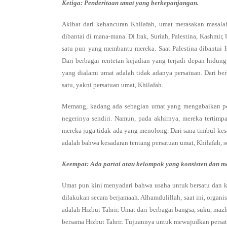
Ketiga: Penderitaan umat yang berkepanjangan.
Akibat dari kehancuran Khilafah, umat merasakan masalah
dibantai di mana-mana. Di Irak, Suriah, Palestina, Kashmir, 
satu pun yang membantu mereka. Saat Palestina dibantai I
Dari berbagai rentetan kejadian yang terjadi depan hidun
yang dialami umat adalah tidak adanya persatuan. Dari be
satu, yakni persatuan umat, Khilafah.
Memang, kadang ada sebagian umat yang mengabaikan p
negerinya sendiri. Namun, pada akhirnya, mereka tertimpa
mereka juga tidak ada yang menolong. Dari sana timbul kes
adalah bahwa kesadaran tentang persatuan umat, Khilafah,
Keempat: Ada partai atau kelompok yang konsisten dan 
Umat pun kini menyadari bahwa usaha untuk bersatu dan kem
dilakukan secara berjamaah. Alhamdulillah, saat ini, organi
adalah Hizbut Tahrir. Umat dari berbagai bangsa, suku, maz
bersama Hizbut Tahrir. Tujuannya untuk mewujudkan persat