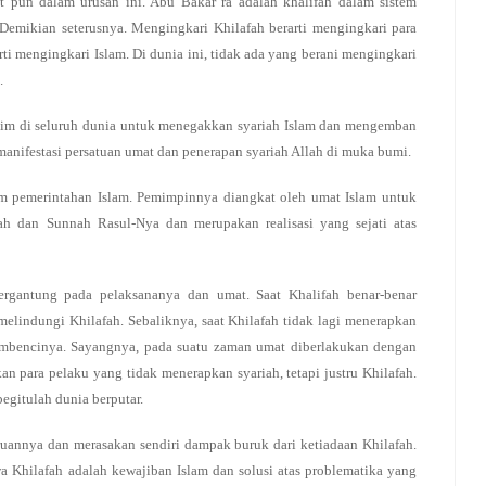
it pun dalam urusan ini. Abu Bakar ra adalah khalifah dalam sistem
 Demikian seterusnya. Mengingkari Khilafah berarti mengingkari para
ti mengingkari Islam. Di dunia ini, tidak ada yang berani mengingkari
.
m di seluruh dunia untuk menegakkan syariah Islam dan mengemban
manifestasi persatuan umat dan penerapan syariah Allah di muka bumi.
em pemerintahan Islam. Pemimpinnya diangkat oleh umat Islam untuk
ah dan Sunnah Rasul-Nya dan merupakan realisasi yang sejati atas
bergantung pada pelaksananya dan umat. Saat Khalifah benar-benar
melindungi Khilafah. Sebaliknya, saat Khilafah tidak lagi menerapkan
embencinya. Sayangnya, pada suatu zaman umat diberlakukan dengan
kan para pelaku yang tidak menerapkan syariah, tetapi justru Khilafah.
egitulah dunia berputar.
iruannya dan merasakan sendiri dampak buruk dari ketiadaan Khilafah.
 Khilafah adalah kewajiban Islam dan solusi atas problematika yang