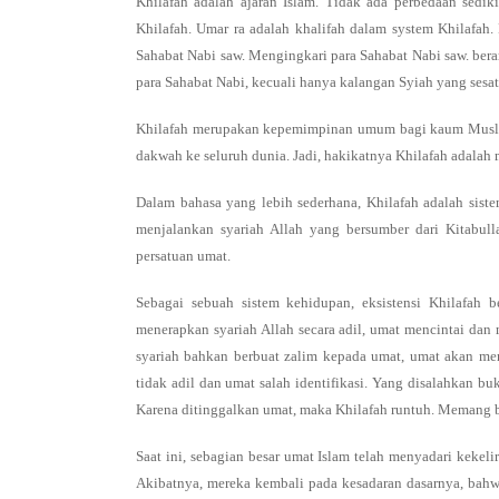
Khilafah adalah ajaran Islam. Tidak ada perbedaan sedik
Khilafah. Umar ra adalah khalifah dalam system Khilafah.
Sahabat Nabi saw. Mengingkari para Sahabat Nabi saw. berar
para Sahabat Nabi, kecuali hanya kalangan Syiah yang sesat
Khilafah merupakan kepemimpinan umum bagi kaum Musli
dakwah ke seluruh dunia. Jadi, hakikatnya Khilafah adalah 
Dalam bahasa yang lebih sederhana, Khilafah adalah sist
menjalankan syariah Allah yang bersumber dari Kitabull
persatuan umat.
Sebagai sebuah sistem kehidupan, eksistensi Khilafah 
menerapkan syariah Allah secara adil, umat mencintai dan 
syariah bahkan berbuat zalim kepada umat, umat akan m
tidak adil dan umat salah identifikasi. Yang disalahkan bu
Karena ditinggalkan umat, maka Khilafah runtuh. Memang b
Saat ini, sebagian besar umat Islam telah menyadari kekel
Akibatnya, mereka kembali pada kesadaran dasarnya, bahwa