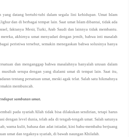
 yang datang bertubi-tubi dalam segala lini kehidupan. Umat Islam
Uighur dan di berbagai tempat lain. Saat umat Islam dibantai, tidak ada
srael, faktanya Mesir, Turki, Arab Saudi dan lainnya tidak membantu.
g mereka, akhirnya umat menyadari dengan jernih, bahwa inti masalah
rbagai peristiwa tersebut, semakin menegaskan bahwa solusinya hanya
ersatuan dan menganggap bahwa masalahnya hanyalah urusan dalam
 musibah serupa dengan yang dialami umat di tempat lain. Saat itu,
adaran tentang persatuan umat, meski agak telat. Salah satu hikmahnya
 semakin membuncah.
mendapat sambutan umat.
bali pada syariah Allah tidak bisa dilakukan sendirian, tetapi harus
sasi dengan level dunia, telah ada di tengah-tengah umat. Salah satunya
hab, warna kulit, bahasa dan adat istiadat, kini bahu-membahu berjuang
uan umat dan tegaknya syariah, di bawah naungan Khilafah.