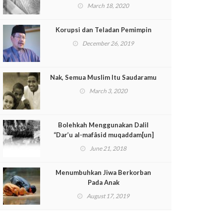
126)
March 18, 2020
Korupsi dan Teladan Pemimpin
December 26, 2019
Nak, Semua Muslim Itu Saudaramu
March 3, 2020
Bolehkah Menggunakan Dalil
“Dar’u al-mafâsid muqaddam[un]
‘alâ jalbi al-mashâlih”?
June 21, 2018
Menumbuhkan Jiwa Berkorban
Pada Anak
August 17, 2019