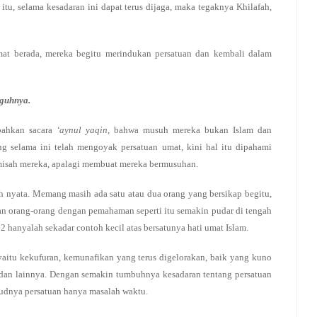
tu, selama kesadaran ini dapat terus dijaga, maka tegaknya Khilafah,
umat berada, mereka begitu merindukan persatuan dan kembali dalam
guhnya.
 bahkan sacara
‘aynul yaqin
, bahwa musuh mereka bukan Islam dan
g selama ini telah mengoyak persatuan umat, kini hal itu dipahami
memisah mereka, apalagi membuat mereka bermusuhan.
 nyata. Memang masih ada satu atau dua orang yang bersikap begitu,
aan orang-orang dengan pemahaman seperti itu semakin pudar di tengah
hanyalah sekadar contoh kecil atas bersatunya hati umat Islam.
aitu kekufuran, kemunafikan yang terus digelorakan, baik yang kuno
 dan lainnya. Dengan semakin tumbuhnya kesadaran tentang persatuan
judnya persatuan hanya masalah waktu.