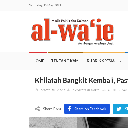
Saturday, 15 May 2021
HOME
TENTANG KAMI
RUBRIK SPESIAL
Khilafah Bangkit Kembali, Pas
March 18, 2020
by
Media Al-Wa'ie
0
2746
Share Post
Share on Facebook
S