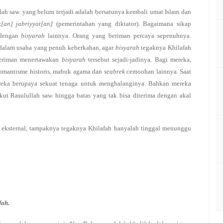
ah saw. yang belum terjadi adalah bersatunya kembali umat Islam dan
[an] jabriyyat[an]
(pemerintahan yang diktator). Bagaimana sikap
 dengan
bisyarah
lainnya. Orang yang beriman percaya sepenuhnya.
 dalam usaha yang penuh keberkahan, agar
bisyarah
tegaknya Khilafah
k beriman menertawakan
bisyarah
tersebut sejadi-jadinya. Bagi mereka,
 romantisme historis, mabuk agama dan
seabrek
cemoohan lainnya. Saat
reka berupaya sekuat tenaga untuk menghalanginya. Bahkan mereka
ut Rasulullah saw. hingga batas yang tak bisa diterima dengan akal
un eksternal, tampaknya tegaknya Khilafah hanyalah tinggal menunggu
fah.