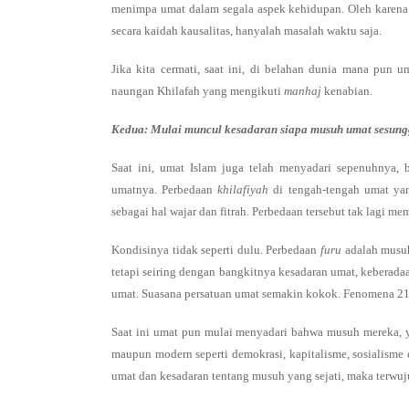
menimpa umat dalam segala aspek kehidupan. Oleh karena i
secara kaidah kausalitas, hanyalah masalah waktu saja.
Jika kita cermati, saat ini, di belahan dunia mana pun 
naungan Khilafah yang mengikuti
manhaj
kenabian.
Kedua: Mulai muncul kesadaran siapa musuh umat sesung
Saat ini, umat Islam juga telah menyadari sepenuhnya,
umatnya. Perbedaan
khilafiyah
di tengah-tengah umat yan
sebagai hal wajar dan fitrah. Perbedaan tersebut tak lagi 
Kondisinya tidak seperti dulu. Perbedaan
furu
adalah musuh
tetapi seiring dengan bangkitnya kesadaran umat, keberad
umat. Suasana persatuan umat semakin kokok. Fenomena 212 
Saat ini umat pun mulai menyadari bahwa musuh mereka, y
maupun modern seperti demokrasi, kapitalisme, sosialisme
umat dan kesadaran tentang musuh yang sejati, maka terwu