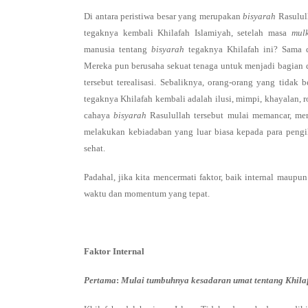
Di antara peristiwa besar yang merupakan
bisyarah
Rasulull
tegaknya kembali Khilafah Islamiyah, setelah masa
mulk
manusia tentang
bisyarah
tegaknya Khilafah ini? Sama
Mereka pun berusaha sekuat tenaga untuk menjadi bagian
tersebut terealisasi. Sebaliknya, orang-orang yang tida
tegaknya Khilafah kembali adalah ilusi, mimpi, khayalan,
cahaya
bisyarah
Rasulullah tersebut mulai memancar, me
melakukan kebiadaban yang luar biasa kepada para pengik
sehat.
Padahal, jika kita mencermati faktor, baik internal maup
waktu dan momentum yang tepat.
Faktor Internal
Pertama
:
Mulai tumbuhnya kesadaran umat tentang Khila