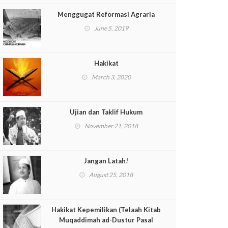
Menggugat Reformasi Agraria
June 5, 2019
Hakikat
March 3, 2020
Ujian dan Taklif Hukum
November 21, 2018
Jangan Latah!
August 25, 2018
Hakikat Kepemilikan (Telaah Kitab
Muqaddimah ad-Dustur Pasal