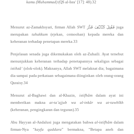
kamu (Muhammad)
(QS al-Isra‘ [17]: 48).32
Menurut az-Zamakhsyari, firman Allah SWT فَقُتِلَ كَيۡفَ قَدَّرَ juga
merupakan
tahakkum
(ejekan, cemoohan) kepada mereka dan
keheranan terhadap penetapan mereka.33
Penjelasan senada juga dikemukakan oleh az-Zuhaili. Ayat tersebut
menunjukkan keheranan terhadap penetapannya sekaligus sebagai
istihzâ‘
(olok-olok). Maknanya, Allah SWT melaknat dia; bagaimana
dia sampai pada perkataan sebagaimana diinginkan oleh orang-orang
Quraisy.34
Menurut al-Baghawi dan al-Khazin,
istifhâm
dalam ayat ini
memberikan makna
at-ta’ajjub wa al-inkâr wa at-tawbîkh
(keheranan, pengingkaran dan teguran).35
Abu Hayyan al-Andalusi juga mengatakan bahwa
al-istifhâm
dalam
firman-Nya “
kayfa qaddara
” bermakna, “Betapa aneh dan