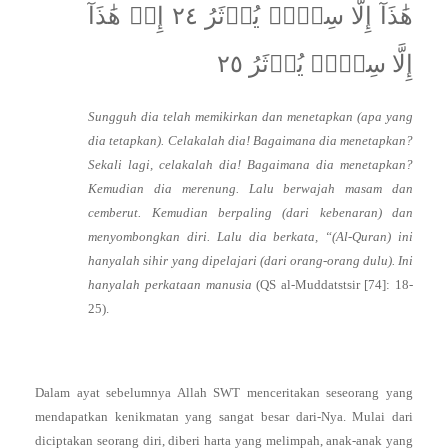
هَٰذَآ إِلَّا سِحۡرٞ يُؤۡثَرُ ٢٤ إِنۡ هَٰذَآ
إِلَّا سِحۡرٞ يُؤۡثَرُ ٢٥
Sungguh dia telah memikirkan dan menetapkan (apa yang
dia tetapkan). Celakalah dia! Bagaimana dia menetapkan?
Sekali lagi, celakalah dia! Bagaimana dia menetapkan?
Kemudian dia merenung. Lalu berwajah masam dan
cemberut. Kemudian berpaling (dari kebenaran) dan
menyombongkan diri. Lalu dia berkata, “(Al-Quran) ini
hanyalah sihir yang dipelajari (dari orang-orang dulu). Ini
hanyalah perkataan manusia
(QS al-Muddatstsir [74]: 18-
25).
Dalam ayat sebelumnya Allah SWT menceritakan seseorang yang
mendapatkan kenikmatan yang sangat besar dari-Nya. Mulai dari
diciptakan seorang diri, diberi harta yang melimpah, anak-anak yang