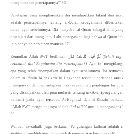
mengherankan penetapannya?”36
Penetapan yang mengharuskan dia mendapatkan laknat dan azab
adalah penetapannya tentang al-Quran sebagaimana diberitakan
dalam ayat sebelumnya. Dia menyebut al-Quran sebagai sihir yang
dipelajari dari orang lain. Lalu menegaskan lagi bahwa al-Quran tak
lain hanyalah perkataan manusia.37
Kemudian Allah SWT berfirman: ثُمَّ قُتِلَ كَيۡفَ قَدَّرَ (
Sekali lagi,
celakalah dia! Bagaimana dia menetapkan?).
Ayat ini mengulangi
apa yang telah disampaikan dalam ayat sebelumnya. Ini termasuk
dalam
al-ithnâb bi at-tikrâr.38
Ungkapan tersebut berfaedah untuk
menegaskan dan memantapkan maknanya di hati pendengar. Ini pula
yang disampaikan oleh para mufassir tentang
at-tikrâr
(pengulangan
kalimat) pada ayat tersebut. Al-Baghawi dan al-Khazin berkata,
“Allah SWT mengulanginya adalah
li al-ta`kîd
(untuk menegaskan).”
39
Wahbah az-Zuhaili juga berkata, “Pengulangan kalimat adalah
li
ziyâdat al-tawbîkh
(untuk menambah teguran atau kecaman).”40