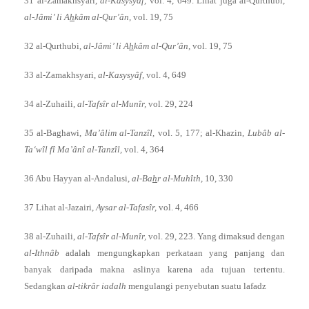
31 al-Zamakhsyari,
al-Kasysyâf,
vol. 4, 649. Lihat juga al-Qurthubi,
al-Jâmi’ li A
h
kâm al-Qur’ân,
vol. 19, 75
32 al-Qurthubi,
al-Jâmi’ li A
h
kâm al-Qur’ân,
vol. 19, 75
33 al-Zamakhsyari,
al-Kasysyâf,
vol. 4, 649
34 al-Zuhaili,
al-Tafsîr al-Munîr,
vol. 29, 224
35 al-Baghawi,
Ma’âlim al-Tanzîl,
vol. 5, 177; al-Khazin,
Lubâb al-
Ta‘wîl fî Ma’ânî al-Tanzîl,
vol. 4, 364
36 Abu Hayyan al-Andalusi,
al-Ba
h
r al-Muhîth,
10, 330
37 Lihat al-Jazairi,
Aysar al-Tafasîr,
vol. 4, 466
38 al-Zuhaili,
al-Tafsîr al-Munîr,
vol. 29, 223. Yang dimaksud dengan
al-Ithnâb
adalah mengungkapkan perkataan yang panjang dan
banyak daripada makna aslinya karena ada tujuan tertentu.
Sedangkan
al-tikrâr iadalh
mengulangi penyebutan suatu lafadz