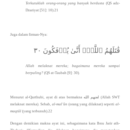
Terkutuklah orang-orang yang banyak berdusta
(QS adz-
Dzariyat [51]: 10).21
Juga dalam firman-Nya:
قَٰتَلَهُمُ ٱللَّهُۖ أَنَّىٰ يُؤۡفَكُونَ ٣٠
Allah melaknat mereka; bagaimana mereka sampai
berpaling?
(QS at-Taubah [9]: 30).
Menurut al-Qurthubi, ayat di atas bermakna لعنهم الله (Allah SWT
melaknat mereka). Sebab,
al-mal’ûn
(orang yang dilaknat) seperti
al-
maqtûl
(yang terbunuh).22
Dengan demikian makna ayat ini, sebagaimana kata Ibnu Jarir ath-