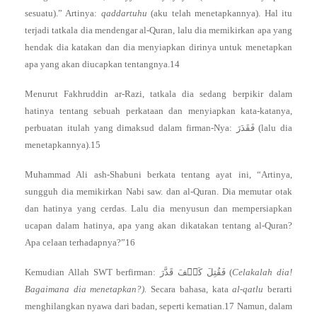
sesuatu).” Artinya:
qaddartuhu
(aku telah menetapkannya). Hal itu
terjadi tatkala dia mendengar al-Quran, lalu dia memikirkan apa yang
hendak dia katakan dan dia menyiapkan dirinya untuk menetapkan
apa yang akan diucapkan tentangnya.14
Menurut Fakhruddin ar-Razi, tatkala dia sedang berpikir dalam
hatinya tentang sebuah perkataan dan menyiapkan kata-katanya,
perbuatan itulah yang dimaksud dalam firman-Nya: فَقَدَرَ (lalu dia
menetapkannya).15
Muhammad Ali ash-Shabuni berkata tentang ayat ini, “Artinya,
sungguh dia memikirkan Nabi saw. dan al-Quran. Dia memutar otak
dan hatinya yang cerdas. Lalu dia menyusun dan mempersiapkan
ucapan dalam hatinya, apa yang akan dikatakan tentang al-Quran?
Apa celaan terhadapnya?”16
Kemudian Allah SWT berfirman: فَقُتِلَ كَيۡفَ قَدَّرَ (
Celakalah dia!
Bagaimana dia menetapkan?).
Secara bahasa, kata
al-qatlu
berarti
menghilangkan nyawa dari badan, seperti kematian.17 Namun, dalam