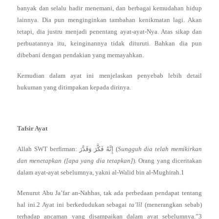
banyak dan selalu hadir menemani, dan berbagai kemudahan hidup
lainnya. Dia pun menginginkan tambahan kenikmatan lagi. Akan
tetapi, dia justru menjadi penentang ayat-ayat-Nya. Atas sikap dan
perbuatannya itu, keinginannya tidak dituruti. Bahkan dia pun
dibebani dengan pendakian yang memayahkan.
Kemudian dalam ayat ini menjelaskan penyebab lebih detail
hukuman yang ditimpakan kepada dirinya.
Tafsir Ayat
Allah SWT berfirman: إِنَّهُ فَكَّرَ وَقَدَّرَ (
Sungguh dia telah memikirkan
dan menetapkan ([apa yang dia tetapkan]
). Orang yang diceritakan
dalam ayat-ayat sebelumnya, yakni al-Walid bin al-Mughirah.1
Menurut Abu Ja’far an-Nahhas, tak ada perbedaan pendapat tentang
hal ini.2 Ayat ini berkedudukan sebagai
ta’lîl
(menerangkan sebab)
terhadap ancaman yang disampaikan dalam ayat sebelumnya.”3