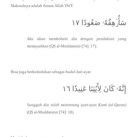
Maksudnya adalah firman Allah SWT:
سَأُرۡهِقُهُۥ صَعُودًا ١٧
Aku akan membebani dia dengan pendakian yang
memayahkan
(QS al-Muddatstsir [74]: 17).
Bisa juga berkedudukan sebagai
badal
dari ayat:
إِنَّهُۥ كَانَ لِأٓيَٰتِنَا عَنِيدٗا ١٦
Sungguh dia telah menentang ayat-ayat Kami (al-Quran)
(QS al-Muddatstsir [74]: 18).