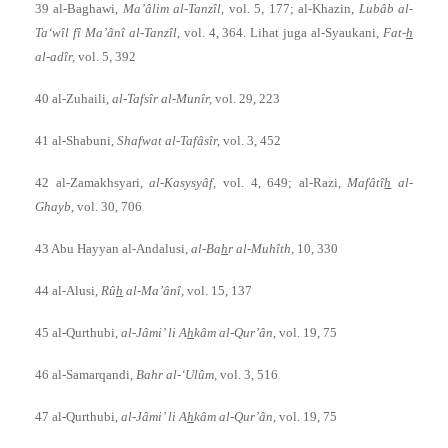
39 al-Baghawi,
Ma’âlim al-Tanzîl,
vol. 5, 177; al-Khazin,
Lubâb al-
Ta‘wîl fî Ma’ânî al-Tanzîl,
vol. 4, 364. Lihat juga al-Syaukani,
Fat-
h
al-adîr,
vol. 5, 392
40 al-Zuhaili,
al-Tafsîr al-Munîr,
vol. 29, 223
41 al-Shabuni,
Shafwat al-Tafâsîr,
vol. 3, 452
42 al-Zamakhsyari,
al-Kasysyâf,
vol. 4, 649; al-Razi,
Mafâtî
h
al-
Ghayb,
vol. 30, 706
43 Abu Hayyan al-Andalusi,
al-Ba
h
r al-Muhîth,
10, 330
44 al-Alusi,
Rû
h
al-Ma’ânî,
vol. 15, 137
45 al-Qurthubi,
al-Jâmi’ li A
h
kâm al-Qur’ân,
vol. 19, 75
46 al-Samarqandi,
Bahr al-‘Ulûm,
vol. 3, 516
47 al-Qurthubi,
al-Jâmi’ li A
h
kâm al-Qur’ân,
vol. 19, 75