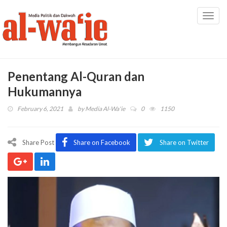
Toggl
navig
Penentang Al-Quran dan
Hukumannya
February 6, 2021
by
Media Al-Wa'ie
0
1150
Share Post
Share on Facebook
Share on Twitter