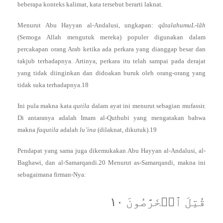
beberapa konteks kalimat, kata tersebut berarti laknat.
Menurut Abu Hayyan al-Andalusi, ungkapan:
qâtalahumuL-lâh
(Semoga Allah mengutuk mereka) populer digunakan dalam
percakapan orang Arab ketika ada perkara yang dianggap besar dan
takjub terhadapnya. Artinya, perkara itu telah sampai pada derajat
yang tidak diinginkan dan didoakan buruk oleh orang-orang yang
tidak suka terhadapnya.18
Ini pula makna kata
qutila
dalam ayat ini menurut sebagian mufassir.
Di antaranya adalah Imam al-Quthubi yang mengatakan bahwa
makna
faqutila
adalah
lu’ina
(dilaknat, dikutuk).19
Pendapat yang sama juga dikemukakan Abu Hayyan al-Andalusi, al-
Baghawi, dan al-Samarqandi.20 Menurut as-Samarqandi, makna ini
sebagaimana firman-Nya:
قُتِلَ ٱلۡخَرَّٰصُونَ ١٠