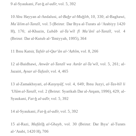
9 al-Syaukani,
Fat-
h
al-adîr,
vol. 5, 392
10 Abu Hayyan al-Andalusi,
al-Ba
h
r al-Mu
h
îth,
10, 330; al-Baghawi,
Ma’âlim al-Tanzîl,
vol. 5 (Beirut: Dar Ihya al-Turats al-‘Arabiyy 1420
H), 176; al-Khazin,
Lubâb al-Ta`wîl fî Ma’ânî al-Tanzîl,
vol. 4
(Beirut: Dar al-Kutub al-‘Ilmiyyah, 1995), 364
11 Ibnu Katsir,
Tafsîr al-Qur‘ân al-‘Azhîm,
vol. 8, 266
12 al-Baidhawi,
Anwâr al-Tanzîl wa Asrâr al-Ta‘wîl,
vol. 5, 261; al-
Jazairi,
Aysar al-Tafasîr,
vol. 4, 465
13 al-Zamakhsyari,
al-Kasysyâf,
vol. 4, 649; Ibnu Juzyi,
al-Tas-hîl li
‘Ulûm al-Tanzîl,
vol. 2 (Beirut: Syarikah Dar al-Arqam, 1996), 429; al-
Syaukani,
Fat-
h
al-adîr,
vol. 5, 392
14 al-Syaukani,
Fat-
h
al-adîr,
vol. 5, 392
15 al-Razi,
Mafâtî
h
al-Ghayb,
vol. 30 (Beirut: Dar Ihya‘ al-Turats
al-‘Arabi, 1420 H), 706