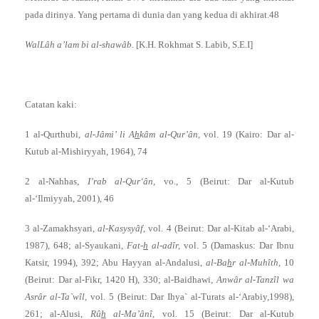
pada dirinya. Yang pertama di dunia dan yang kedua di akhirat.48
WalLâh a’lam bi al-shawâb.
[K.H. Rokhmat S. Labib, S.E.I]
Catatan kaki:
1 al-Qurthubi,
al-Jâmi’ li A
h
kâm al-Qur’ân,
vol. 19 (Kairo: Dar al-
Kutub al-Mishiryyah, 1964), 74
2 al-Nahhas,
I’rab al-Qur‘ân,
vo., 5 (Beirut: Dar al-Kutub
al-‘Ilmiyyah, 2001), 46
3 al-Zamakhsyari,
al-Kasysyâf,
vol. 4 (Beirut: Dar al-Kitab al-‘Arabi,
1987), 648; al-Syaukani,
Fat-
h
al-adîr,
vol. 5 (Damaskus: Dar Ibnu
Katsir, 1994), 392; Abu Hayyan al-Andalusi,
al-Ba
h
r al-Muhîth,
10
(Beirut: Dar al-Fikr, 1420 H), 330; al-Baidhawi,
Anwâr al-Tanzîl wa
Asrâr al-Ta`wîl,
vol. 5 (Beirut: Dar Ihya` al-Turats al-‘Arabiy,1998),
261; al-Alusi,
Rû
h
al-Ma’ânî,
vol. 15 (Beirut: Dar al-Kutub