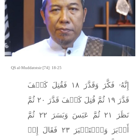
QS al-Muddatstsir [74]: 18-25
إِنَّهُۥ فَكَّرَ وَقَدَّرَ ١٨ فَقُتِلَ كَيۡفَ
قَدَّرَ ١٩ ثُمَّ قُتِلَ كَيۡفَ قَدَّرَ ٢٠ ثُمَّ
نَظَرَ ٢١ ثُمَّ عَبَسَ وَبَسَرَ ٢٢ ثُمَّ
أَدۡبَرَ وَٱسۡتَكۡبَرَ ٢٣ فَقَالَ إِنۡ