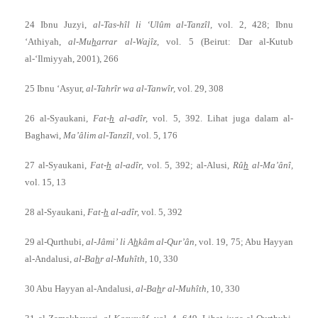
24 Ibnu Juzyi,
al-Tas-hîl li ‘Ulûm al-Tanzîl,
vol. 2, 428; Ibnu
‘Athiyah,
al-Mu
h
arrar al-Wajîz,
vol. 5 (Beirut: Dar al-Kutub
al-‘Ilmiyyah, 2001), 266
25 Ibnu ‘Asyur,
al-Tahrîr wa al-Tanwîr,
vol. 29, 308
26 al-Syaukani,
Fat-
h
al-adîr,
vol. 5, 392. Lihat juga dalam al-
Baghawi,
Ma’âlim al-Tanzîl,
vol. 5, 176
27 al-Syaukani,
Fat-
h
al-adîr,
vol. 5, 392; al-Alusi,
Rû
h
al-Ma’ânî,
vol. 15, 13
28 al-Syaukani,
Fat-
h
al-adîr,
vol. 5, 392
29 al-Qurthubi,
al-Jâmi’ li A
h
kâm al-Qur’ân,
vol. 19, 75; Abu Hayyan
al-Andalusi,
al-Ba
h
r al-Muhîth,
10, 330
30 Abu Hayyan al-Andalusi,
al-Ba
h
r al-Muhîth,
10, 330