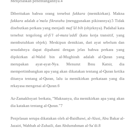
Menjelaskan penentangannya.4
Diberitakan bahwa orang tersebut
fakkara
(memikirkan). Makna
fakkara
adalah
a’mala fikratahu
(menggunakan pikirannya).5 Tidak
disebutkan perkara yang menjadi
maf’ûl bih
(objeknya). Padahal kata
tersebut tergolong
al-fi’l al-muta’addî
(kata kerja transitif, yang
membutuhkan objek). Meskipun demikian, dari ayat sebelum dan
sesudahnya dapat dipahami dengan jelas bahwa perkara yang
dipikirkan al-Walid bin al-Mughirah adalah al-Quran yang
merupakan ayat-ayat-Nya. Menurut Ibnu Katsir, dia
mempertimbangkan apa yang akan dikatakan tentang al-Quran ketika
ditanya tentang al-Quran, lalu ia memikirkan perkataan yang dia
rekayasa mengenai al-Quran.6
Az-Zamakhsyari berkata, “Maknanya, dia memikirkan apa yang akan
dia katakan tentang al-Quran.”7
Penjelasan serupa dikatakan oleh al-Baidhawi, al-Alusi, Abu Bakar al-
Jazairi, Wahbah al-Zuhaili, dan Abdurrahman al-Sa’di.8