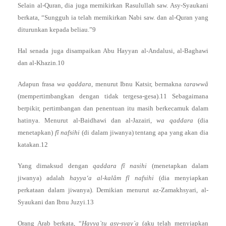
Selain al-Quran, dia juga memikirkan Rasulullah saw. Asy-Syaukani
berkata, “Sungguh ia telah memikirkan Nabi saw. dan al-Quran yang
diturunkan kepada beliau.”9
Hal senada juga disampaikan Abu Hayyan al-Andalusi, al-Baghawi
dan al-Khazin.10
Adapun frasa
wa qaddara
, menurut Ibnu Katsir, bermakna
tarawwâ
(mempertimbangkan dengan tidak tergesa-gesa).11 Sebagaimana
berpikir, pertimbangan dan penentuan itu masih berkecamuk dalam
hatinya. Menurut al-Baidhawi dan al-Jazairi,
wa qaddara
(dia
menetapkan)
fî nafsihi
(di dalam jiwanya) tentang apa yang akan dia
katakan.12
Yang dimaksud dengan
qaddara fî nasihi
(menetapkan dalam
jiwanya) adalah
hayya‘a al-kalâm fî nafsihi
(dia menyiapkan
perkataan dalam jiwanya). Demikian menurut az-Zamakhsyari, al-
Syaukani dan Ibnu Juzyi.13
Orang Arab berkata, “
Hayya`tu asy-syay`a
(aku telah menyiapkan