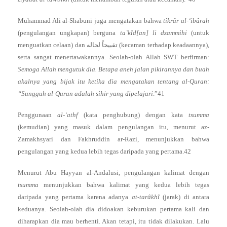
Muhammad Ali al-Shabuni juga mengatakan bahwa
tikrâr al-‘ibârah
(pengulangan ungkapan) berguna
ta`kîd[an] li dzammihi
(untuk
menguatkan celaan) dan تقبيحاً لحاله (kecaman terhadap keadaannya),
serta sangat menertawakannya. Seolah-olah Allah SWT berfirman:
Semoga Allah mengutuk dia. Betapa aneh jalan pikirannya dan buah
akalnya yang bijak itu ketika dia mengatakan tentang al-Quran:
“Sungguh al-Quran adalah sihir yang dipelajari
.”41
Penggunaan
al-‘athf
(kata penghubung) dengan kata
tsumma
(kemudian) yang masuk dalam pengulangan itu, menurut az-
Zamakhsyari dan Fakhruddin ar-Razi, menunjukkan bahwa
pengulangan yang kedua lebih tegas daripada yang pertama.42
Menurut Abu Hayyan al-Andalusi, pengulangan kalimat dengan
tsumma
menunjukkan bahwa kalimat yang kedua lebih tegas
daripada yang pertama karena adanya
at-tarâkhî
(jarak) di antara
keduanya. Seolah-olah dia didoakan keburukan pertama kali dan
diharapkan dia mau berhenti. Akan tetapi, itu tidak dilakukan. Lalu