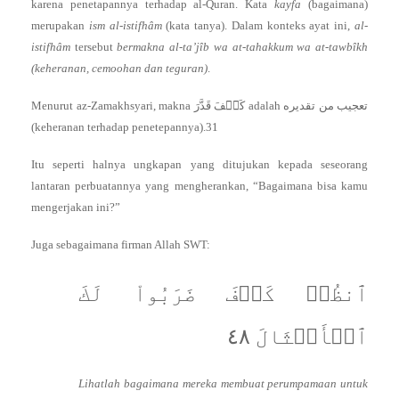
karena penetapannya terhadap al-Quran. Kata
kayfa
(bagaimana)
merupakan
ism al-istifhâm
(kata tanya). Dalam konteks ayat ini,
al-
istifhâm
tersebut
bermakna al-ta’jîb wa at-tahakkum wa at-tawbîkh
(keheranan, cemoohan dan teguran)
.
Menurut az-Zamakhsyari, makna كَيۡفَ قَدَّرَ adalah تعجيب من تقديره
(keheranan terhadap penetepannya).31
Itu seperti halnya ungkapan yang ditujukan kepada seseorang
lantaran perbuatannya yang mengherankan, “Bagaimana bisa kamu
mengerjakan ini?”
Juga sebagaimana firman Allah SWT:
ٱنظُرۡ كَيۡفَ ضَرَبُواْ لَكَ
ٱلۡأَمۡثَالَ ٤٨
Lihatlah bagaimana mereka membuat perumpamaan untuk