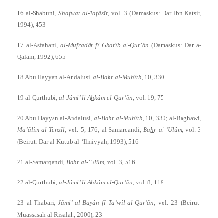
16 al-Shabuni,
Shafwat al-Tafâsîr,
vol. 3 (Damaskus: Dar Ibn Katsir,
1994), 453
17 al-Asfahani,
al-Mufradât fî Gharîb al-Qur‘ân
(Damaskus: Dar a-
Qalam, 1992), 655
18 Abu Hayyan al-Andalusi,
al-Ba
h
r al-Muhîth,
10, 330
19 al-Qurthubi,
al-Jâmi’ li A
h
kâm al-Qur’ân,
vol. 19, 75
20 Abu Hayyan al-Andalusi,
al-Ba
h
r al-Muhîth,
10, 330; al-Baghawi,
Ma’âlim al-Tanzîl,
vol. 5, 176; al-Samarqandi,
Ba
h
r al-‘Ulûm,
vol. 3
(Beirut: Dar al-Kutub al-‘Ilmiyyah, 1993), 516
21 al-Samarqandi,
Bahr al-‘Ulûm,
vol. 3, 516
22 al-Qurthubi,
al-Jâmi’ li A
h
kâm al-Qur’ân,
vol. 8, 119
23 al-Thabari,
Jâmi’ al-Bayân fî Ta‘wîl al-Qur‘ân,
vol. 23 (Beirut:
Muassasah al-Risalah, 2000), 23