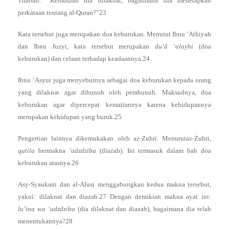
Thabari: “Kemudian dia dilaknat, bagaimana dia menetapkan
perkataan tentang al-Quran?”23
Kata tersebut juga merupakan doa keburukan. Menurut Ibnu ‘Athiyah
dan Ibnu Juzyi, kata tersebut merupakan
du’â ‘alayhi
(doa
keburukan) dan celaan terhadap keadaannya.24
Ibnu ‘Asyur juga menyebutnya sebagai doa keburukan kepada orang
yang dilaknat agar dibunuh oleh pembunuh. Maksudnya, doa
keburukan agar dipercepat kematiannya karena kehidupannya
merupakan kehidupan yang buruk.25
Pengertian lainnya dikemukakan oleh az-Zuhri. Menurutaz-Zuhri,
qutila
bermakna
‘udzdziba
(diazab). Ini termasuk dalam bab doa
keburukan atasnya.26
Asy-Syaukani dan al-Alusi menggabungkan kedua makna tersebut,
yakni: dilaknat dan diazab.27 Dengan demikian makna ayat ini:
lu’ina wa ‘udzdziba
(dia dilaknat dan diazab), bagaimana dia telah
menentukannya?28