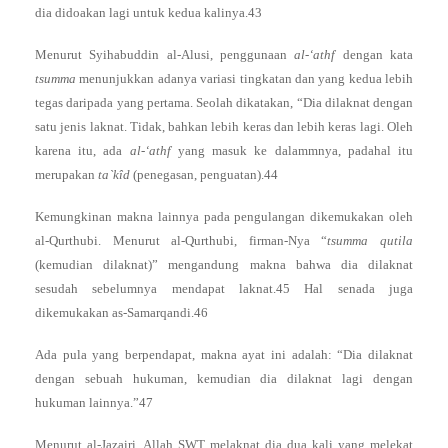
dia didoakan lagi untuk kedua kalinya.43
Menurut Syihabuddin al-Alusi, penggunaan
al-‘athf
dengan kata
tsumma
menunjukkan adanya variasi tingkatan dan yang kedua lebih
tegas daripada yang pertama. Seolah dikatakan, “Dia dilaknat dengan
satu jenis laknat. Tidak, bahkan lebih keras dan lebih keras lagi. Oleh
karena itu, ada
al-‘athf
yang masuk ke dalammnya, padahal itu
merupakan
ta`kîd
(penegasan, penguatan).44
Kemungkinan makna lainnya pada pengulangan dikemukakan oleh
al-Qurthubi. Menurut al-Qurthubi, firman-Nya “
tsumma qutila
(kemudian dilaknat)” mengandung makna bahwa dia dilaknat
sesudah sebelumnya mendapat laknat.45 Hal senada juga
dikemukakan as-Samarqandi.46
Ada pula yang berpendapat, makna ayat ini adalah: “Dia dilaknat
dengan sebuah hukuman, kemudian dia dilaknat lagi dengan
hukuman lainnya.”47
Menurut al-Jazairi, Allah SWT melaknat dia dua kali yang melekat