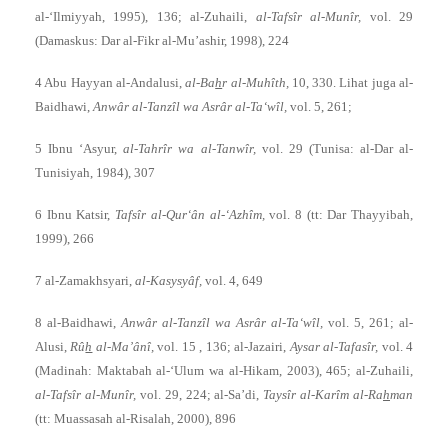
al-‘Ilmiyyah, 1995), 136; al-Zuhaili,
al-Tafsîr al-Munîr,
vol. 29
(Damaskus: Dar al-Fikr al-Mu’ashir, 1998), 224
4 Abu Hayyan al-Andalusi,
al-Ba
h
r al-Muhîth,
10, 330. Lihat juga al-
Baidhawi,
Anwâr al-Tanzîl wa Asrâr al-Ta‘wîl,
vol. 5, 261;
5 Ibnu ‘Asyur,
al-Tahrîr wa al-Tanwîr,
vol. 29 (Tunisa: al-Dar al-
Tunisiyah, 1984), 307
6 Ibnu Katsir,
Tafsîr al-Qur‘ân al-‘Azhîm,
vol. 8 (tt: Dar Thayyibah,
1999), 266
7 al-Zamakhsyari,
al-Kasysyâf,
vol. 4, 649
8 al-Baidhawi,
Anwâr al-Tanzîl wa Asrâr al-Ta‘wîl,
vol. 5, 261; al-
Alusi,
Rû
h
al-Ma’ânî,
vol. 15 , 136; al-Jazairi,
Aysar al-Tafasîr,
vol. 4
(Madinah: Maktabah al-‘Ulum wa al-Hikam, 2003), 465; al-Zuhaili,
al-Tafsîr al-Munîr,
vol. 29, 224; al-Sa’di,
Taysîr al-Karîm al-Ra
h
man
(tt: Muassasah al-Risalah, 2000), 896