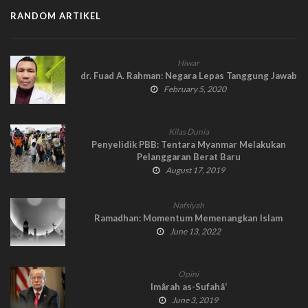
RANDOM ARTIKEL
Hiwar
dr. Fuad A. Rahman: Negara Lepas Tanggung Jawab
February 5, 2020
Kilas Dunia
Penyelidik PBB: Tentara Myanmar Melakukan
Pelanggaran Berat Baru
August 17, 2019
Nafsiyah
Ramadhan: Momentum Memenangkan Islam
June 13, 2022
Opini
Imârah as-Sufahâ‘
June 3, 2019