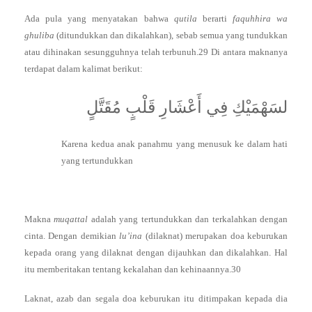
Ada pula yang menyatakan bahwa
qutila
berarti
faquhhira wa
ghuliba
(ditundukkan dan dikalahkan), sebab semua yang tundukkan
atau dihinakan sesungguhnya telah terbunuh.29 Di antara maknanya
terdapat dalam kalimat berikut:
لسَهْمَيْكِ فِي أَعْشَارِ قَلْبٍ مُقَتَّلٍ
Karena kedua anak panahmu yang menusuk ke dalam hati
yang tertundukkan
Makna
muqattal
adalah yang tertundukkan dan terkalahkan dengan
cinta. Dengan demikian
lu’ina
(dilaknat) merupakan doa keburukan
kepada orang yang dilaknat dengan dijauhkan dan dikalahkan. Hal
itu memberitakan tentang kekalahan dan kehinaannya.30
Laknat, azab dan segala doa keburukan itu ditimpakan kepada dia