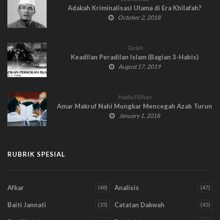
Adakah Kriminalisasi Ulama di Era Khilafah?
October 2, 2018
Tarikh
Keadilan Peradilan Islam (Bagian 3-Habis)
August 17, 2019
Hadis Pilihan
Amar Makruf Nahi Mungkar Mencegah Azab Turun
January 1, 2018
RUBRIK SPESIAL
Afkar
Analisis
(48)
(47)
Baiti Jannati
Catatan Dakwah
(35)
(45)