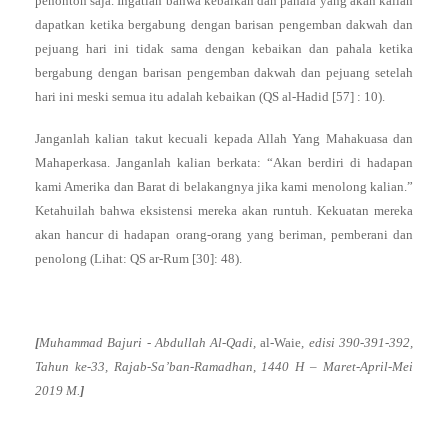
penonton saja. Ingatlah bahwa kebaikan dan pahala yang akan kalian
dapatkan ketika bergabung dengan barisan pengemban dakwah dan
pejuang hari ini tidak sama dengan kebaikan dan pahala ketika
bergabung dengan barisan pengemban dakwah dan pejuang setelah
hari ini meski semua itu adalah kebaikan (QS al-Hadid [57] : 10).
Janganlah kalian takut kecuali kepada Allah Yang Mahakuasa dan
Mahaperkasa. Janganlah kalian berkata: “Akan berdiri di hadapan
kami Amerika dan Barat di belakangnya jika kami menolong kalian.”
Ketahuilah bahwa eksistensi mereka akan runtuh. Kekuatan mereka
akan hancur di hadapan orang-orang yang beriman, pemberani dan
penolong (Lihat: QS ar-Rum [30]: 48).
[
Muhammad Bajuri - Abdullah Al-Qadi,
al-Waie
, edisi 390-391-392,
Tahun ke-33, Rajab-Sa’ban-Ramadhan, 1440 H – Maret-April-Mei
2019 M.
]