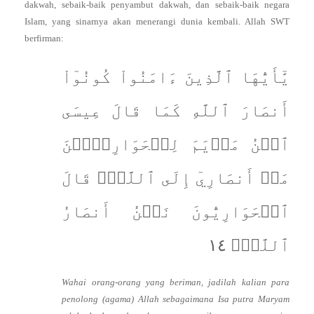
dakwah, sebaik-baik penyambut dakwah, dan sebaik-baik negara
Islam, yang sinarnya akan menerangi dunia kembali. Allah SWT
berfirman:
يَٰٓأَيُّهَا ٱلَّذِينَ ءَامَنُواْ كُونُوٓاْ
أَنصَارَ ٱللَّهِ كَمَا قَالَ عِيسَى
ٱبۡنُ مَرۡيَمَ لِلۡحَوَارِيِّ‍ۧنَ
مَنۡ أَنصَارِيٓ إِلَى ٱللَّهِۖ قَالَ
ٱلۡحَوَارِيُّونَ نَحۡنُ أَنصَارُ
ٱللَّهِۖ ١٤
Wahai orang-orang yang beriman, jadilah kalian para
penolong (agama) Allah sebagaimana Isa putra Maryam