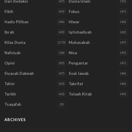
Dari Redaksi
Dunia Islam
(47)
(51)
Fikih
Fokus
(45)
(47)
Hadis Pilihan
Hiwar
(46)
(46)
Ibrah
Iqtishadiyah
(43)
(42)
Kilas Dunia
Muhasabah
(173)
(47)
Nafsiyah
Nisa
(34)
(45)
Opini
Pengantar
(85)
(47)
Siyasah Dakwah
Soal Jawab
(47)
(46)
Tafsir
Takrifat
(45)
(46)
Tarikh
Telaah Kitab
(42)
(45)
Tsaqafah
(3)
ARCHIVES