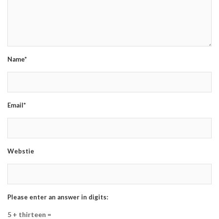
Name*
Email*
Webstie
Please enter an answer in digits:
5 + thirteen =