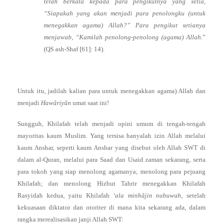
telah berkata kepada para pengikutnya yang setia,
“Siapakah yang akan menjadi para penolongku (untuk
menegakkan agama) Allah?” Para pengikut setianya
menjawab, “Kamilah penolong-penolong (agama) Allah.
”
(QS ash-Shaf [61]: 14).
Untuk itu, jadilah kalian para untuk menegakkan agama) Allah dan
menjadi
Hawâriyûn
umat saat ini!
Sungguh, Khilafah telah menjadi opini umum di tengah-tengah
mayoritas kaum Muslim. Yang tersisa hanyalah izin Allah melalui
kaum Anshar, seperti kaum Anshar yang disebut oleh Allah SWT di
dalam al-Quran, melalui para Saad dan Usaid zaman sekarang, serta
para tokoh yang siap menolong agamanya; menolong para pejuang
Khilafah; dan menolong Hizbut Tahrir menegakkan Khilafah
Rasyidah kedua, yaitu Khilafah
‘ala minhâjin nubuwah
, setelah
kekuasaan diktator dan otoriter di mana kita sekarang ada, dalam
rangka merealisasikan janji Allah SWT: