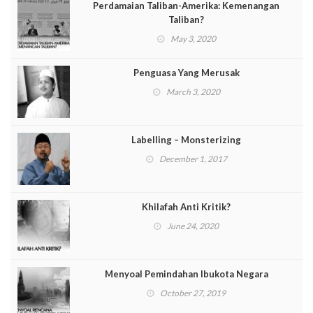
Perdamaian Taliban-Amerika: Kemenangan
Taliban?
May 3, 2020
Penguasa Yang Merusak
March 3, 2020
Labelling – Monsterizing
December 1, 2017
Khilafah Anti Kritik?
June 24, 2020
Menyoal Pemindahan Ibukota Negara
October 27, 2019