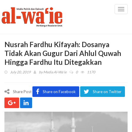
Toggl
navig
Nusrah Fardhu Kifayah: Dosanya
Tidak Akan Gugur Dari Ahlul Quwah
Hingga Fardhu Itu Ditegakkan
July 20, 2019
by
Media Al-Wa'ie
0
1170
Share Post
Share on Facebook
Share on Twitter