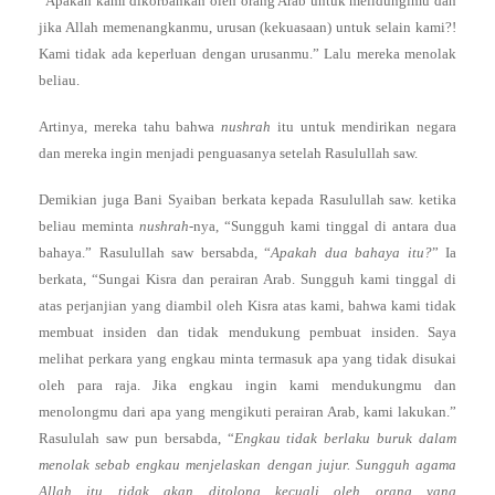
“Apakah kami dikorbankan oleh orang Arab untuk melidungimu dan
jika Allah memenangkanmu, urusan (kekuasaan) untuk selain kami?!
Kami tidak ada keperluan dengan urusanmu.” Lalu mereka menolak
beliau.
Artinya, mereka tahu bahwa
nushrah
itu untuk mendirikan negara
dan mereka ingin menjadi penguasanya setelah Rasulullah saw.
Demikian juga Bani Syaiban berkata kepada Rasulullah saw. ketika
beliau meminta
nushrah
-nya, “Sungguh kami tinggal di antara dua
bahaya.” Rasulullah saw bersabda, “
Apakah dua bahaya itu?
” Ia
berkata, “Sungai Kisra dan perairan Arab. Sungguh kami tinggal di
atas perjanjian yang diambil oleh Kisra atas kami, bahwa kami tidak
membuat insiden dan tidak mendukung pembuat insiden. Saya
melihat perkara yang engkau minta termasuk apa yang tidak disukai
oleh para raja. Jika engkau ingin kami mendukungmu dan
menolongmu dari apa yang mengikuti perairan Arab, kami lakukan.”
Rasululah saw pun bersabda, “
Engkau tidak berlaku buruk dalam
menolak sebab engkau menjelaskan dengan jujur. Sungguh agama
Allah itu tidak akan ditolong kecuali oleh orang yang