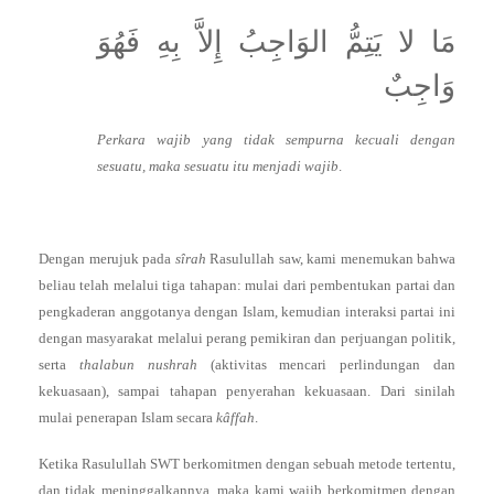
مَا لا يَتِمُّ الوَاجِبُ إِلاَّ بِهِ فَهُوَ
وَاجِبٌ
Perkara wajib yang tidak sempurna kecuali dengan
sesuatu, maka sesuatu itu menjadi wajib
.
Dengan merujuk pada
sîrah
Rasulullah saw, kami menemukan bahwa
beliau telah melalui tiga tahapan: mulai dari pembentukan partai dan
pengkaderan anggotanya dengan Islam, kemudian interaksi partai ini
dengan masyarakat melalui perang pemikiran dan perjuangan politik,
serta
thalabun nushrah
(aktivitas mencari perlindungan dan
kekuasaan), sampai tahapan penyerahan kekuasaan. Dari sinilah
mulai penerapan Islam secara
kâffah
.
Ketika Rasulullah SWT berkomitmen dengan sebuah metode tertentu,
dan tidak meninggalkannya, maka kami wajib berkomitmen dengan