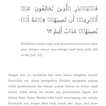
فَلۡيَحۡذَرِ ٱلَّذِينَ يُخَالِفُونَ عَنۡ
أَمۡرِهِۦٓ أَن تُصِيبَهُمۡ فِتۡنَةٌ أَوۡ
يُصِيبَهُمۡ عَذَابٌ أَلِيمٌ ٦٣
Hendaklah orang-orang yang menyalahi perintahnya takut
akan ditimpa cobaan atau ditimpa azab yang pedih
(QS
an-Nur [24] : 63).
Dengan ayat ini, hendaklah kita sadar bahwa mengikuti metode
Rasulullah saw. dalam menegakkan Khilafah merupakan perkara
taklifi
(pembebanan) dan hukum syariah. Karena itu beliau wajib
diikuti. Sebab beliau itu teladan dan perbuatannya bagian dari
hukum Islam. Kaum Muslim tidak boleh menyimpang dari metode
Rasulullah saw. dengan dalih tidak masuk akal. Ingat, akal harus