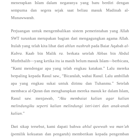
menerapkan Islam dalam negaranya yang baru berdiri dengan
sempurna dan segera sejak saat beliau masuk Madinah al-
Munawwarah.
Perjuangan untuk mengembalikan sistem pemerintahan yang Allah
SWT turunkan merupakan bagian dari mengagungkan agama Allah.
Itulah yang telah kita lihat dari
ahlun nushrah
pada Baiat Aqabah
al-
Kubra
. Kaab bin Malik
ra.
berkata setelah Abbas bin Abdul
Muththalib—yang ketika itu ia masih belum masuk Islam—berbicara,
“Kami mendengar apa yang telah engkau katakan.” Lalu mereka
berpaling kepada Rasul saw., “Bicaralah, wahai Rasul. Lalu ambillah
apa yang engkau sukai untuk dirimu dan Tuhanmu.” Setelah
membaca al-Quran dan mengharapkan mereka masuk ke dalam Islam,
Rasul saw. menjawab, “
Aku membaiat kalian agar kalian
melindungiku seperti kalian melindungi istri-istri dan anak-anak
kalian
.”
Dari sikap tersebut, kami dapati bahwa
ahlul quwwah wa man’ah
(pemilik kekuatan dan pengaruh) memberikan kepada pengemban