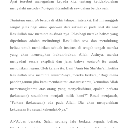
Ayat tersebut menegaskan kepada kita tentang ketidakbolehan
menyalahi metode (
tharîqah
) Rasulullah saw dalam berdakwah.
Thalabun nushrah
berada di akhir tahapan interaksi. Hal ini sungguh
sangat jelas bagi
ahlul quwwah
dari suku-suku pada saat itu saat
Rasulullah saw. meminta
nushrah
-nya. Jelas bagi mereka bahwa yang
diperlukan adalah melindungi Rasulullah saw. dan mendukung
beliau untuk mendirikan sebuah institusi di tengah-tengah mereka
yang akan menerapkan hukum-hukum Allah. Artinya, mereka
menyadari secara eksplisit dan jelas bahwa
nushrah
itu untuk
mendirikan negara. Oleh karena itu, Bani ‘Amir bin Sha’sha’ah, ketika
Rasulullah saw. meminta
nushrah
-nya, mereka berkata, “Bagaimana
pandanganmu jika kami membaiatmu atas urusanmu, kemudian Allah
memenangkanmu atas orang yang menyelisihimu, apakah perkara
(kekuasaan) sesudahmu menjadi milik kami?” Rasul menjawab,
“Perkara (kekuasaan) ada pada Allah. Dia akan menyerahkan
kekuasaan itu sesuai kehendak-Nya.”
Al-‘Abbas berkata: Salah seorang lalu berkata kepada beliau,