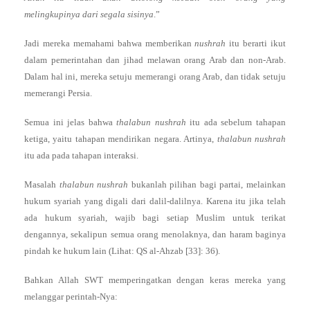
melingkupinya dari segala sisinya
.”
Jadi mereka memahami bahwa memberikan
nushrah
itu berarti ikut
dalam pemerintahan dan jihad melawan orang Arab dan non-Arab.
Dalam hal ini, mereka setuju memerangi orang Arab, dan tidak setuju
memerangi Persia.
Semua ini jelas bahwa
thalabun nushrah
itu ada sebelum tahapan
ketiga, yaitu tahapan mendirikan negara. Artinya,
thalabun nushrah
itu ada pada tahapan interaksi.
Masalah
thalabun nushrah
bukanlah pilihan bagi partai, melainkan
hukum syariah yang digali dari dalil-dalilnya. Karena itu jika telah
ada hukum syariah, wajib bagi setiap Muslim untuk terikat
dengannya, sekalipun semua orang menolaknya, dan haram baginya
pindah ke hukum lain (Lihat: QS al-Ahzab [33]: 36).
Bahkan Allah SWT memperingatkan dengan keras mereka yang
melanggar perintah-Nya: