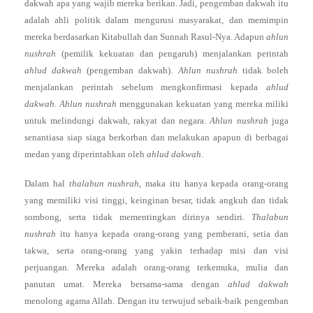
dakwah apa yang wajib mereka berikan. Jadi, pengemban dakwah itu
adalah ahli politik dalam mengurusi masyarakat, dan memimpin
mereka berdasarkan Kitabullah dan Sunnah Rasul-Nya. Adapun
ahlun
nushrah
(pemilik kekuatan dan pengaruh) menjalankan perintah
ahlud dakwah
(pengemban dakwah).
Ahlun nushrah
tidak boleh
menjalankan perintah sebelum mengkonfirmasi kepada
ahlud
dakwah
.
Ahlun nushrah
menggunakan kekuatan yang mereka miliki
untuk melindungi dakwah, rakyat dan negara.
Ahlun nushrah
juga
senantiasa siap siaga berkorban dan melakukan apapun di berbagai
medan yang diperintahkan oleh
ahlud dakwah
.
Dalam hal
thalabun nushrah
, maka itu hanya kepada orang-orang
yang memiliki visi tinggi, keinginan besar, tidak angkuh dan tidak
sombong, serta tidak mementingkan dirinya sendiri.
Thalabun
nushrah
itu hanya kepada orang-orang yang pemberani, setia dan
takwa, serta orang-orang yang yakin terhadap misi dan visi
perjuangan. Mereka adalah orang-orang terkemuka, mulia dan
panutan umat. Mereka bersama-sama dengan
ahlud dakwah
menolong agama Allah. Dengan itu terwujud sebaik-baik pengemban