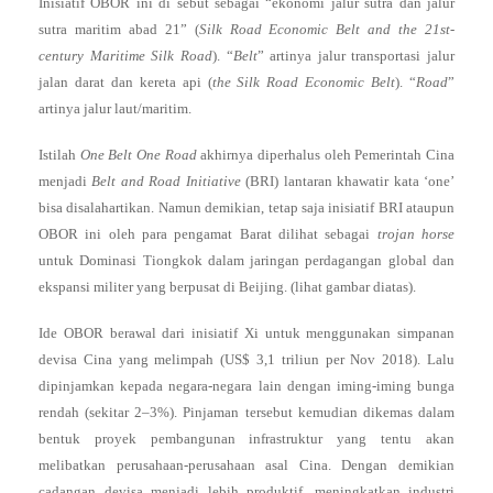
Inisiatif OBOR ini di sebut sebagai “ekonomi jalur sutra dan jalur
sutra maritim abad 21” (
Silk Road Economic Belt and the 21st-
century Maritime Silk Road
). “
Belt
” artinya jalur transportasi jalur
jalan darat dan kereta api (
the Silk Road Economic Belt
). “
Road
”
artinya jalur laut/maritim.
Istilah
One Belt One Road
akhirnya diperhalus oleh Pemerintah Cina
menjadi
Belt and Road Initiative
(BRI) lantaran khawatir kata ‘one’
bisa disalahartikan. Namun demikian, tetap saja inisiatif BRI ataupun
OBOR ini oleh para pengamat Barat dilihat sebagai
trojan horse
untuk Dominasi Tiongkok dalam jaringan perdagangan global dan
ekspansi militer yang berpusat di Beijing. (lihat gambar diatas).
Ide OBOR berawal dari inisiatif Xi untuk menggunakan simpanan
devisa Cina yang melimpah (US$ 3,1 triliun per Nov 2018). Lalu
dipinjamkan kepada negara-negara lain dengan iming-iming bunga
rendah (sekitar 2–3%). Pinjaman tersebut kemudian dikemas dalam
bentuk proyek pembangunan infrastruktur yang tentu akan
melibatkan perusahaan-perusahaan asal Cina. Dengan demikian
cadangan devisa menjadi lebih produktif, meningkatkan industri