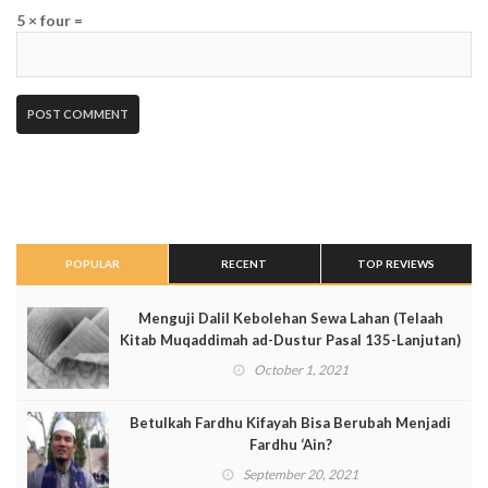
5 × four =
POPULAR
RECENT
TOP REVIEWS
Menguji Dalil Kebolehan Sewa Lahan (Telaah
Kitab Muqaddimah ad-Dustur Pasal 135-Lanjutan)
October 1, 2021
Betulkah Fardhu Kifayah Bisa Berubah Menjadi
Fardhu ‘Ain?
September 20, 2021