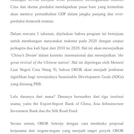
Cina dan skema produksi mendapatkan pasar baru yang kemudian
akan memicu pertumbuhan GDP dalam jangka panjang dan over-
produksi domestik teratasi.
Dalam rencana 5 tahunan, dijelaskan bahwa program ini bertujuan
untuk membangun masyarakat makmur pada 2020 dengan
output
perkapita dua kali lipat dari 2010 ke 2020. Hal ini akan mewujudkan
‘
China’s Dream
’ dalam konteks internasional dan mewujudkan ‘
the
great revival of the Chinese nation
’. Hal ini dipertegas oleh Menteri
Luar Negeri Cina Wang Yi, bahwa OBOR akan menjadi jembatan
signifikan bagi terwujudnya Sustainable Development Goals (SDGs)
yang diusung PBB.
Lalu dananya dari mana? Dananya bersumber dari tiga institusi
utama, yaitu the Export-Import Bank of China, Asia Infrastructure
Investment Bank dan the Silk Road Fund.
Secara umum, OBOR bekerja dengan cara membuka proposal
kerjasama dari negara-negara yang menjadi target proyek OBOR