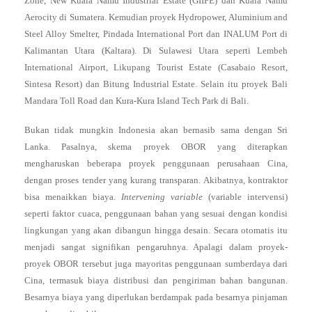
Zone, New Kuala Namu Industrial Estate (GIIFE) dan Kuala Namu
Aerocity di Sumatera. Kemudian proyek Hydropower, Aluminium and
Steel Alloy Smelter, Pindada International Port dan INALUM Port di
Kalimantan Utara (Kaltara). Di Sulawesi Utara seperti Lembeh
International Airport, Likupang Tourist Estate (Casabaio Resort,
Sintesa Resort) dan Bitung Industrial Estate. Selain itu proyek Bali
Mandara Toll Road dan Kura-Kura Island Tech Park di Bali.
Bukan tidak mungkin Indonesia akan bernasib sama dengan Sri
Lanka. Pasalnya, skema proyek OBOR yang diterapkan
mengharuskan beberapa proyek penggunaan perusahaan Cina,
dengan proses tender yang kurang transparan. Akibatnya, kontraktor
bisa menaikkan biaya.
Intervening variable
(variable intervensi)
seperti faktor cuaca, penggunaan bahan yang sesuai dengan kondisi
lingkungan yang akan dibangun hingga desain. Secara otomatis itu
menjadi sangat signifikan pengaruhnya. Apalagi dalam proyek-
proyek OBOR tersebut juga mayoritas penggunaan sumberdaya dari
Cina, termasuk biaya distribusi dan pengiriman bahan bangunan.
Besarnya biaya yang diperlukan berdampak pada besarnya pinjaman