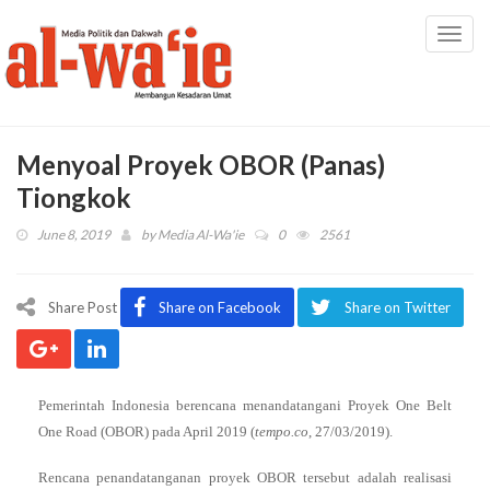
Toggl
navig
Menyoal Proyek OBOR (Panas)
Tiongkok
June 8, 2019
by
Media Al-Wa'ie
0
2561
Share Post
Share on Facebook
Share on Twitter
Pemerintah Indonesia berencana menandatangani Proyek One Belt
One Road (OBOR) pada April 2019 (
tempo.co
, 27/03/2019).
Rencana penandatanganan proyek OBOR tersebut adalah realisasi