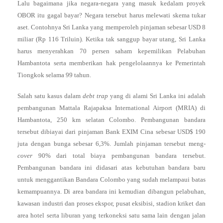
Lalu bagaimana jika negara-negara yang masuk kedalam proyek
OBOR itu gagal bayar? Negara tersebut harus melewati skema tukar
aset. Contohnya Sri Lanka yang memperoleh pinjaman sebesar USD 8
miliar (Rp 116 Triluin). Ketika tak sanggup bayar utang, Sri Lanka
harus menyerahkan 70 persen saham kepemilikan Pelabuhan
Hambantota serta memberikan hak pengelolaannya ke Pemerintah
Tiongkok selama 99 tahun.
Salah satu kasus dalam
debt trap
yang di alami Sri Lanka ini adalah
pembangunan Mattala Rajapaksa International Airport (MRIA) di
Hambantota, 250 km selatan Colombo. Pembangunan bandara
tersebut dibiayai dari pinjaman Bank EXIM Cina sebesar USD$ 190
juta dengan bunga sebesar 6,3%. Jumlah pinjaman tersebut meng-
cover
90% dari total biaya pembangunan bandara tersebut.
Pembangunan bandara ini didasari atas kebutuhan bandara baru
untuk menggantikan Bandara Colombo yang sudah melampaui batas
kemampuannya. Di area bandara ini kemudian dibangun pelabuhan,
kawasan industri dan proses ekspor, pusat eksibisi, stadion kriket dan
area hotel serta liburan yang terkoneksi satu sama lain dengan jalan