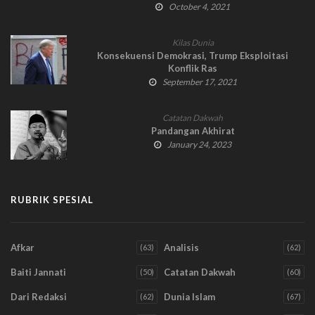
October 4, 2021
Kilas Dunia
Konsekuensi Demokrasi, Trump Eksploitasi
Konflik Ras
September 17, 2021
Catatan Dakwah
Pandangan Akhirat
January 24, 2023
RUBRIK SPESIAL
Afkar
Analisis
(63)
(62)
Baiti Jannati
Catatan Dakwah
(50)
(60)
Dari Redaksi
Dunia Islam
(62)
(67)