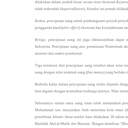
dilakukan dalam jumlah besar, secara teori ekonomi
Keynes
tidak terkendali (
hyperinflation
). Kondisi ini pernah dilak
Kedua
, penciptaan uang untuk pembangunan proyek-proyek
pengganda (
multiplier effect
) ekonomi dan kesejahteraan ma
Ketiga
, penciptaan uang ini juga dikhawatirkan dapat 
Indonesia. Penciptaan uang atas permintaan Pemerintah a
moneter dan makro-prudensial.
Tiga resistensi dari penciptaan uang tersebut akan terus te
uang dengan nilai nominal uang
(fiat money)
yang berlaku d
Berbeda kalau dalam penciptaan uang selalu dijamin denga
bisa diganti dengan komoditas berharga lainnya. Nilai intrin
Sebenarnya sistem mata uang emas telah memainkan per
Muhammad saw. masyarakat Arab menerima koin emas (di
penerbitan
Islamic
dinar sendiri baru dilakukan 50 tahun s
Khalifah Abd al-Malik ibn Marwan. Dengan demikian ‘Dina