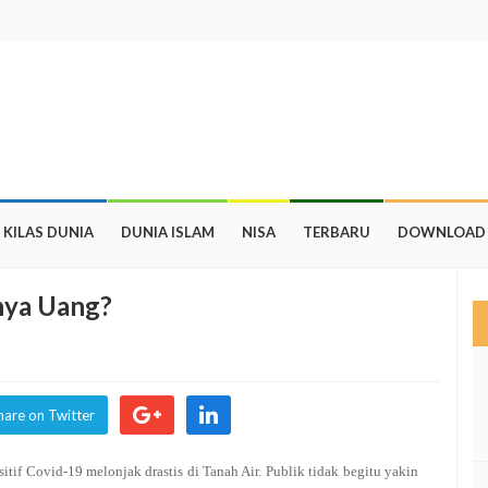
KILAS DUNIA
DUNIA ISLAM
NISA
TERBARU
DOWNLOAD
nya Uang?
hare on Twitter
itif Covid-19 melonjak drastis di Tanah Air. Publik tidak begitu yakin