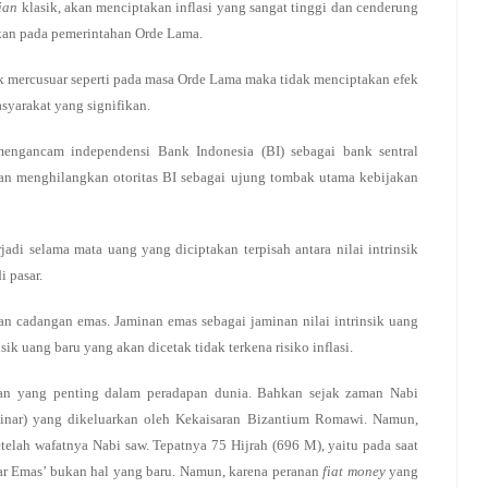
ian
klasik, akan menciptakan inflasi yang sangat tinggi dan cenderung
ukan pada pemerintahan Orde Lama.
 mercusuar seperti pada masa Orde Lama maka tidak menciptakan efek
syarakat yang signifikan.
mengancam independensi Bank Indonesia (BI) sebagai bank sentral
kan menghilangkan otoritas BI sebagai ujung tombak utama kebijakan
rjadi selama mata uang yang diciptakan terpisah antara nilai intrinsik
i pasar.
n cadangan emas. Jaminan emas sebagai jaminan nilai intrinsik uang
sik uang baru yang akan dicetak tidak terkena risiko inflasi.
an yang penting dalam peradapan dunia. Bahkan sejak zaman Nabi
nar) yang dikeluarkan oleh Kekaisaran Bizantium Romawi. Namun,
etelah wafatnya Nabi saw. Tepatnya 75 Hijrah (696 M), yaitu pada saat
r Emas’ bukan hal yang baru. Namun, karena peranan
fiat money
yang