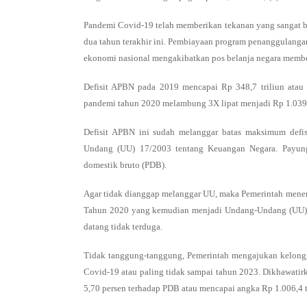
Pandemi Covid-19 telah memberikan tekanan yang sangat b
dua tahun terakhir ini. Pembiayaan program penanggulang
ekonomi nasional mengakibatkan pos belanja negara membe
Defisit APBN pada 2019 mencapai Rp 348,7 triliun atau 
pandemi tahun 2020 melambung 3X lipat menjadi Rp 1.039,2 
Defisit APBN ini sudah melanggar batas maksimum defisi
Undang (UU) 17/2003 tentang Keuangan Negara. Payung
domestik bruto (PDB).
Agar tidak dianggap melanggar UU, maka Pemerintah mener
Tahun 2020 yang kemudian menjadi Undang-Undang (UU) 
datang tidak terduga.
Tidak tanggung-tanggung, Pemerintah mengajukan kelongg
Covid-19 atau paling tidak sampai tahun 2023. Dikhawatir
5,70 persen terhadap PDB atau mencapai angka Rp 1.006,4 t