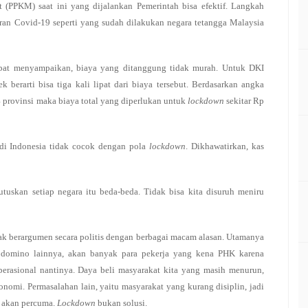
(PPKM) saat ini yang dijalankan Pemerintah bisa efektif. Langkah
an Covid-19 seperti yang sudah dilakukan negara tetangga Malaysia
mpat menyampaikan, biaya yang ditanggung tidak murah. Untuk DKI
k berarti bisa tiga kali lipat dari biaya tersebut. Berdasarkan angka
34 provinsi maka biaya total yang diperlukan untuk
lockdown
sekitar Rp
k di Indonesia tidak cocok dengan pola
lockdown
. Dikhawatirkan, kas
uskan setiap negara itu beda-beda. Tidak bisa kita disuruh meniru
k berargumen secara politis dengan berbagai macam alasan. Utamanya
 domino lainnya, akan banyak para pekerja yang kena PHK karena
rasional nantinya. Daya beli masyarakat kita yang masih menurun,
konomi. Permasalahan lain, yaitu masyarakat yang kurang disiplin, jadi
n akan percuma.
Lockdown
bukan solusi.