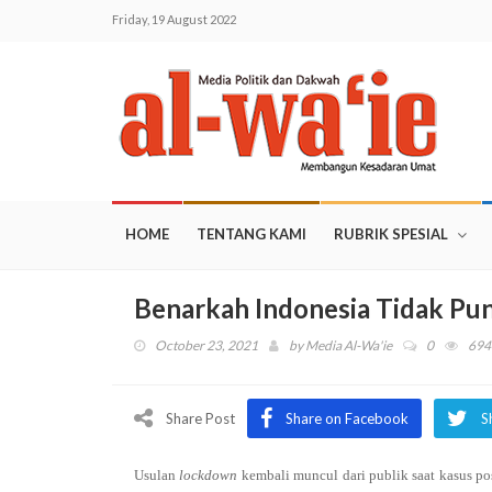
Friday, 19 August 2022
HOME
TENTANG KAMI
RUBRIK SPESIAL
Benarkah Indonesia Tidak Pu
October 23, 2021
by
Media Al-Wa'ie
0
694
Share Post
Share on Facebook
S
Usulan
lockdown
kembali muncul dari publik saat kasus pos