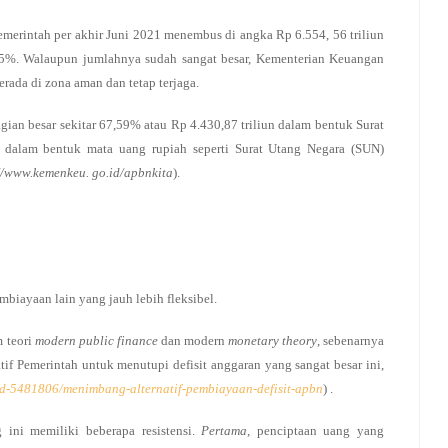
emerintah per akhir Juni 2021 menembus di angka Rp 6.554, 56 triliun
35%. Walaupun jumlahnya sudah sangat besar, Kementerian Keuangan
ada di zona aman dan tetap terjaga.
gian besar sekitar 67,59% atau Rp 4.430,87 triliun dalam bentuk Surat
k dalam bentuk mata uang rupiah seperti Surat Utang Negara (SUN)
://www.kemenkeu
. go.id/apbnkita
).
biayaan lain yang jauh lebih fleksibel.
 teori
modern public finance
dan modern
monetary theory
, sebenarnya
atif Pemerintah untuk menutupi defisit anggaran yang sangat besar ini,
m/d-5481806/menimbang-alternatif-pembiayaan-defisit-apbn
) .
 ini memiliki beberapa resistensi.
Pertama
, penciptaan uang yang