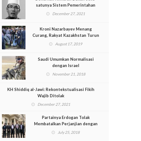
satunya Sistem Pemerintahan
Dalam Islam?
December 27, 2021
Kroni Nazarbayev Menang
Curang, Rakyat Kazakhstan Turun
ke Jalan
August 17, 2019
Saudi Umumkan Normalisasi
dengan Israel
November 21, 2018
KH Shiddiq al-Jawi: Rekontekstualisasi Fikih
Wajib Ditolak
December 27, 2021
Partainya Erdogan Tolak
Membatalkan Perjanjian dengan
Israel
July 25, 2018