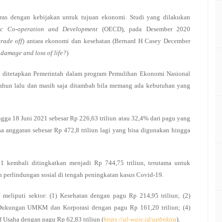
aras dengan kebijakan untuk tujuan ekonomi. Studi yang dilakukan
ic Co-operation and Development
(OECD), pada Desember 2020
trade off
) antara ekonomi dan kesehatan (Bernard H Casey December
 damage and loss of life?
)
 ditetapkan Pemerintah dalam program Pemulihan Ekonomi Nasional
tahun lalu dan masih saja ditambah bila memang ada kebutuhan yang
gga 18 Juni 2021 sebesar Rp 226,63 triliun atau 32,4% dari pagu yang
isa anggaran sebesar Rp 472,8 triliun lagi yang bisa digunakan hingga
kembali ditingkatkan menjadi Rp 744,75 triliun, terutama untuk
erlindungan sosial di tengah peningkatan kasus Covid-19.
eliputi sektor: (1) Kesehatan dengan pagu Rp 214,95 triliun; (2)
) Dukungan UMKM dan Korporasi dengan pagu Rp 161,20 triliun; (4)
if Usaha dengan pagu Rp 62,83 triliun (
https://al-waie.id/apbnkita
).