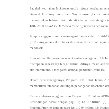
Padahal kebijakan
lockdown
untuk tujuan kesehatan sel
Bernard H Casey konsultan
Organization for Econom
menunjukkan bahwa tidak terbukti adanya pertentangan (
18th, 2020
Covid-19: Is there a trade-off between economic
Adapun anggaran untuk menangani dampak dari Covid-19
(PEN). Anggaran cukup besar diberikan Pemerintah sejak 
mendesak.
Kementerian Keuangan mencatat realisasi anggaran PEN hin
ditetapkan sebesar Rp 699,43 triliun. Artinya, masih ada s
akhir tahun untuk mengatasi dampak pandemi Covid-19.
Dalam perkembangannya, Program PEN untuk tahun 2021 
memberikan tambahan dukungan penanganan kesehatan dan p
Rincian alokasi anggaran dari Program PEN dalam APBN m
Perlindungan Sosial dengan pagu Rp 187,87 triliun; (3
Program Prioritas dengan pagu Rp 117,94 triliun; (5) Insent