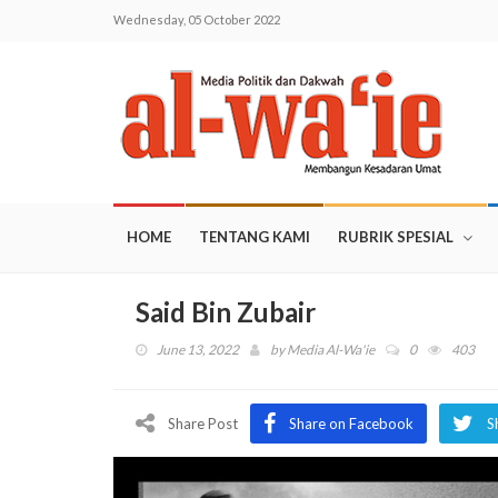
Wednesday, 05 October 2022
HOME
TENTANG KAMI
RUBRIK SPESIAL
Said Bin Zubair
June 13, 2022
by
Media Al-Wa'ie
0
403
Share Post
Share on Facebook
S