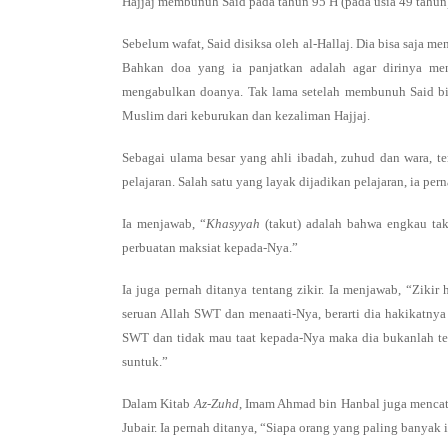
Hajjaj membunuh Said pada tahun 95 H (pada usia 49 tahun)
Sebelum wafat, Said disiksa oleh al-Hallaj. Dia bisa saja m
Bahkan doa yang ia panjatkan adalah agar dirinya men
mengabulkan doanya. Tak lama setelah membunuh Said bi
Muslim dari keburukan dan kezaliman Hajjaj.
Sebagai ulama besar yang ahli ibadah, zuhud dan wara, te
pelajaran. Salah satu yang layak dijadikan pelajaran, ia p
Ia menjawab, “
Khasyyah
(takut) adalah bahwa engkau ta
perbuatan maksiat kepada-Nya.”
Ia juga pernah ditanya tentang zikir. Ia menjawab, “Ziki
seruan Allah SWT dan menaati-Nya, berarti dia hakikatnya
SWT dan tidak mau taat kepada-Nya maka dia bukanlah ter
suntuk.”
Dalam Kitab
Az-Zuhd
, Imam Ahmad bin Hanbal juga mencat
Jubair. Ia pernah ditanya, “Siapa orang yang paling banya