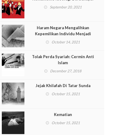
September 20, 2021
Haram Negara Mengalihkan
Kepemilikan Individu Menjadi
Milik Umum (Telaah Kitab Pasal
October 14, 2021
139 Muqaddimah al-Dustur)
Tolak Perda Syariah: Cermin Anti
Islam
December 27, 2018
Jejak Khilafah Di Tatar Sunda
October 15, 2021
Kematian
October 15, 2021