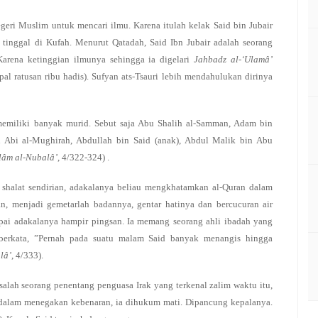
egeri Muslim untuk mencari ilmu. Karena itulah kelak Said bin Jubair
a tinggal di Kufah. Menurut Qatadah, Said Ibn Jubair adalah seorang
Karena ketinggian ilmunya sehingga ia digelari
Jahbadz al-‘Ulamâ’
al ratusan ribu hadis). Sufyan ats-Tsauri lebih mendahulukan dirinya
 memiliki banyak murid. Sebut saja Abu Shalih al-Samman, Adam bin
n Abi al-Mughirah, Abdullah bin Said (anak), Abdul Malik bin Abu
’lâm al-Nubalâ’
, 4/322-324) .
iau shalat sendirian, adakalanya beliau mengkhatamkan al-Quran dalam
an, menjadi gemetarlah badannya, gentar hatinya dan bercucuran air
pai adakalanya hampir pingsan. Ia memang seorang ahli ibadah yang
 berkata, ”Pernah pada suatu malam Said banyak menangis hingga
lâ’
, 4/333).
 salah seorang penentang penguasa Irak yang terkenal zalim waktu itu,
 dalam menegakan kebenaran, ia dihukum mati. Dipancung kepalanya.