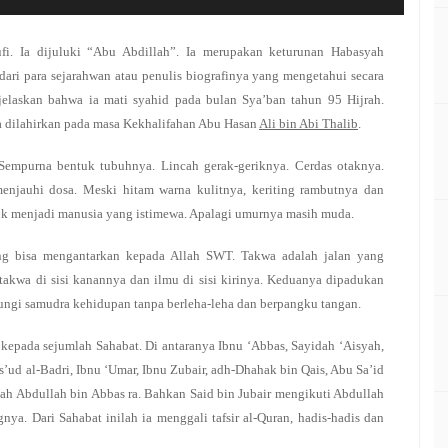
fi. Ia dijuluki “Abu Abdillah”. Ia merupakan keturunan Habasyah
 dari para sejarahwan atau penulis biografinya yang mengetahui secara
elaskan bahwa ia mati syahid pada bulan Sya’ban tahun 95 Hijrah.
dilahirkan pada masa Kekhalifahan Abu Hasan
Ali bin Abi Thalib
.
 Sempurna bentuk tubuhnya. Lincah gerak-geriknya. Cerdas otaknya.
menjauhi dosa. Meski hitam warna kulitnya, keriting rambutnya dan
ntuk menjadi manusia yang istimewa. Apalagi umurnya masih muda.
ang bisa mengantarkan kepada Allah SWT. Takwa adalah jalan yang
 takwa di sisi kanannya dan ilmu di sisi kirinya. Keduanya dipadukan
rungi samudra kehidupan tanpa berleha-leha dan berpangku tangan.
 kepada sejumlah Sahabat. Di antaranya Ibnu ‘Abbas, Sayidah ‘Aisyah,
’ud al-Badri, Ibnu ‘Umar, Ibnu Zubair, adh-Dhahak bin Qais, Abu Sa’id
lah Abdullah bin Abbas ra. Bahkan Said bin Jubair mengikuti Abdullah
ya. Dari Sahabat inilah ia menggali tafsir al-Quran, hadis-hadis dan