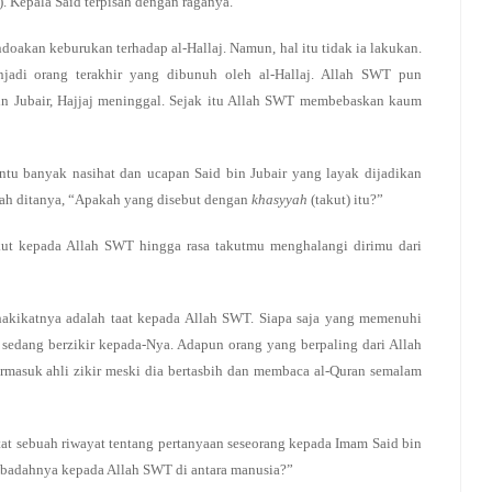
. Kepala Said terpisah dengan raganya.
endoakan keburukan terhadap al-Hallaj. Namun, hal itu tidak ia lakukan.
jadi orang terakhir yang dibunuh oleh al-Hallaj. Allah SWT pun
n Jubair, Hajjaj meninggal. Sejak itu Allah SWT membebaskan kaum
ntu banyak nasihat dan ucapan Said bin Jubair yang layak dijadikan
ernah ditanya, “Apakah yang disebut dengan
khasyyah
(takut) itu?”
kut kepada Allah SWT hingga rasa takutmu menghalangi dirimu dari
r hakikatnya adalah taat kepada Allah SWT. Siapa saja yang memenuhi
 sedang berzikir kepada-Nya. Adapun orang yang berpaling dari Allah
masuk ahli zikir meski dia bertasbih dan membaca al-Quran semalam
at sebuah riwayat tentang pertanyaan seseorang kepada Imam Said bin
k ibadahnya kepada Allah SWT di antara manusia?”