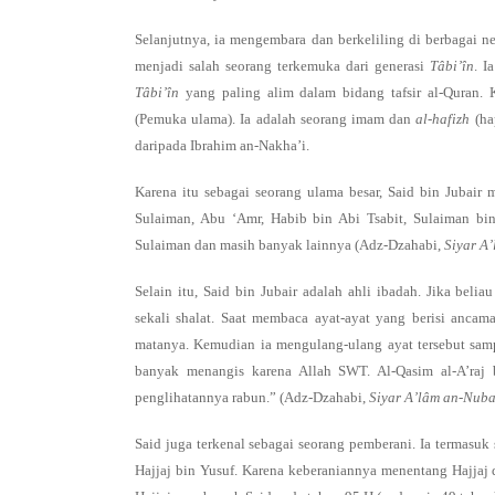
Selanjutnya, ia mengembara dan berkeliling di berbagai n
menjadi salah seorang terkemuka dari generasi
Tâbi’în
. I
Tâbi’în
yang paling alim dalam bidang tafsir al-Quran. 
(Pemuka ulama). Ia adalah seorang imam dan
al-hafizh
(hap
daripada Ibrahim an-Nakha’i.
Karena itu sebagai seorang ulama besar, Said bin Jubair
Sulaiman, Abu ‘Amr, Habib bin Abi Tsabit, Sulaiman bi
Sulaiman dan masih banyak lainnya (Adz-Dzahabi,
Siyar A
Selain itu, Said bin Jubair adalah ahli ibadah. Jika bel
sekali shalat. Saat membaca ayat-ayat yang berisi ancam
matanya. Kemudian ia mengulang-ulang ayat tersebut sam
banyak menangis karena Allah SWT. Al-Qasim al-A’raj
penglihatannya rabun.” (Adz-Dzahabi,
Siyar A’lâm an-Nuba
Said juga terkenal sebagai seorang pemberani. Ia termasuk
Hajjaj bin Yusuf. Karena keberaniannya menentang Hajjaj