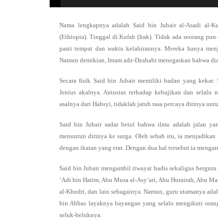
Nama lengkapnya adalah Said bin Jubair al-Asadi al-Ku
(Ethiopia). Tinggal di Kufah (Irak). Tidak ada seorang pun
pasti tempat dan waktu kelahirannya. Mereka hanya menj
Namun demikian, Imam adz-Dzahabi menegaskan bahwa dia 
Secara fisik Said bin Jubair memiliki badan yang kekar.
Jenius akalnya. Antusias terhadap kebajikan dan selalu 
asalnya dari Habsyi, tidaklah jatuh rasa percaya dirinya u
Said bin Jubair sadar betul bahwa ilmu adalah jalan y
menuntun dirinya ke surga. Oleh sebab itu, ia menjadikan
dengan ikatan yang erat. Dengan dua hal tersebut ia menga
Said bin Jubair mengambil riwayat hadis sekaligus berguru
‘Adi bin Hatim, Abu Musa al-Asy’ari, Abu Hurairah, Abu Mas
al-Khudri, dan lain sebagainya. Namun, guru utamanya ada
bin Abbas layaknya bayangan yang selalu mengikuti orangn
seluk-beluknya.