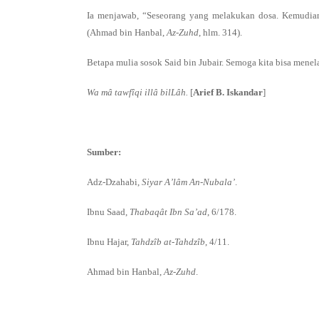
Ia menjawab, “Seseorang yang melakukan dosa. Kemudian 
(Ahmad bin Hanbal,
Az-Zuhd
, hlm. 314).
Betapa mulia sosok Said bin Jubair. Semoga kita bisa menela
Wa mâ tawfîqi illâ bilLâh.
[
Arief B. Iskandar
]
Sumber:
Adz-Dzahabi,
Siyar A’lâm An-Nubala’
.
Ibnu Saad,
Thabaqât Ibn Sa’ad
, 6/178.
Ibnu Hajar,
Tahdzîb at-Tahdzîb
, 4/11.
Ahmad bin Hanbal,
Az-Zuhd
.