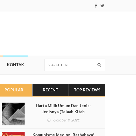
KONTAK
POPULAR
RECENT
TOP REVIEWS
Harta Milik Umum Dan Jenis-
Jenisnya (Telaah Kitab
Muqaddimah al-Dustur Pasal 137)
October 9, 2021
Komunisme Ideologi Berbahaya!