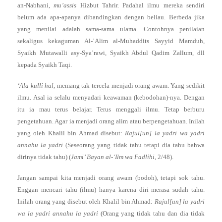
an-Nabhani,
mu’assis
Hizbut Tahrir. Padahal ilmu mereka sendiri
belum ada apa-apanya dibandingkan dengan beliau. Berbeda jika
yang menilai adalah sama-sama ulama. Contohnya penilaian
sekaligus kekaguman Al-’Alim al-Muhaddits Sayyid Mamduh,
Syaikh Mutawalli asy-Sya’rawi, Syaikh Abdul Qadim Zallum, dll
kepada Syaikh Taqi.
‘Ala kulli hal
, memang tak tercela menjadi orang awam. Yang sedikit
ilmu. Asal ia selalu menyadari keawaman (kebodohan)-nya. Dengan
itu ia mau terus belajar. Terus menggali ilmu. Tetap berburu
pengetahuan. Agar ia menjadi orang alim atau berpengetahuan. Inilah
yang oleh Khalil bin Ahmad disebut:
Rajul[un] la yadri wa yadri
annahu la yadri
(Seseorang yang tidak tahu tetapi dia tahu bahwa
dirinya tidak tahu) (
Jami’ Bayan al-‘Ilm wa Fadlihi
, 2/48).
Jangan sampai kita menjadi orang awam (bodoh), tetapi sok tahu.
Enggan mencari tahu (ilmu) hanya karena diri merasa sudah tahu.
Inilah orang yang disebut oleh Khalil bin Ahmad:
Rajul[un] la yadri
wa la yadri annahu la yadri
(Orang yang tidak tahu dan dia tidak