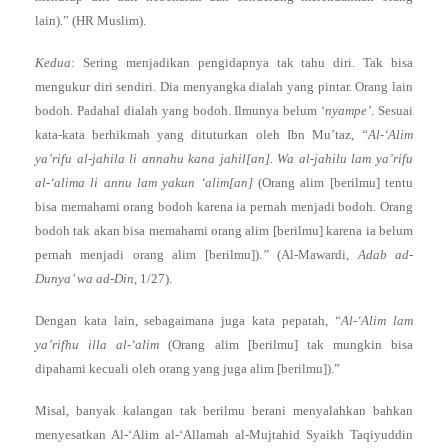
lain).” (HR Muslim).
Kedua
: Sering menjadikan pengidapnya tak tahu diri. Tak bisa
mengukur diri sendiri. Dia menyangka dialah yang pintar. Orang lain
bodoh. Padahal dialah yang bodoh. Ilmunya belum ‘
nyampe’
. Sesuai
kata-kata berhikmah yang dituturkan oleh Ibn Mu’taz,
“Al-‘Alim
ya’rifu al-jahila li annahu kana jahil[an]. Wa al-jahilu lam ya’rifu
al-‘alima li annu lam yakun ‘alim[an]
(Orang alim [berilmu] tentu
bisa memahami orang bodoh karena ia pernah menjadi bodoh. Orang
bodoh tak akan bisa memahami orang alim [berilmu] karena ia belum
pernah menjadi orang alim [berilmu]).
”
(Al-Mawardi,
Adab ad-
Dunya’ wa ad-Din
, 1/27).
Dengan kata lain, sebagaimana juga kata pepatah,
“Al-‘Alim lam
ya’rifhu illa al-‘alim
(Orang alim [berilmu] tak mungkin bisa
dipahami kecuali oleh orang yang juga alim [berilmu]).”
Misal, banyak kalangan tak berilmu berani menyalahkan bahkan
menyesatkan Al-‘Alim al-‘Allamah al-Mujtahid Syaikh Taqiyuddin