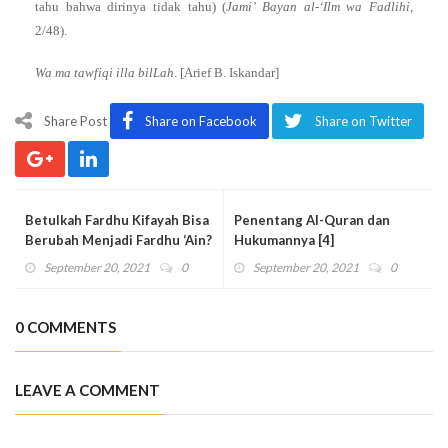
tahu bahwa dirinya tidak tahu) (
Jami’ Bayan al-‘Ilm wa Fadlihi
,
2/48).
Wa ma tawfiqi illa bilLah
. [Arief B. Iskandar]
Share Post
Share on Facebook
Share on Twitter
Betulkah Fardhu Kifayah Bisa
Penentang Al-Quran dan
Berubah Menjadi Fardhu ‘Ain?
Hukumannya [4]
September 20, 2021
0
September 20, 2021
0
0 COMMENTS
LEAVE A COMMENT