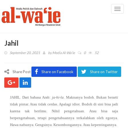
Toggl
navig
Jahil
September 20, 2021
by
Media Al-Wa'ie
0
52
Share Post
Share on Facebook
Share on Twitter
JAHIL. Dari bahasa Arab:
ja-hi-la
. Maknanya bodoh. Bukan berarti
tidak pintar. Atau tidak cerdas. Apalagi idiot. Bodoh di sini bisa jadi
karena tak berilmu. Nihil pengetahuan. Atau bisa saja
berpengetahuan, tetapi pengetahuannya terkalahkan oleh egonya.
Hawa nafsunya. Gengsinya. Kesombongannya. Atau kepentingannya.