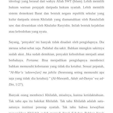
ideologi yang berasal dari wahyu Allah SWT (Islam). Lebih memilih
hukum warisan penjajah daripada hukum syariah. Lebih memilih
sistem demokrasi Barat dan bentuk negara republik sekular yang
kufur daripada sistem Khilafah yang diamanahkan oleh Rasulullah
saw. dan diwariskan oleh Khulafur Rasyidin. Inilah bentuk kejahilan
atau kebodohan yang nyata.
Sayang, ‘penyakit’ ini banyak tidak disadari oleh pengidapnya. Dia
merasa sehat-sehat saja. Padahal dia sakit. Bahkan mungkin sakitnya
sudah akut. Jika sudah demikian, penyakit kebodohan menjadi amat
berbahaya.
Pertama
: Bisa menjadikan pengidapnya membenci
bahkan memusuhi kebenaran yang tidak dia ketahui. Sesuai pepatah,
“Al-Mar’u ‘aduww[un] ma jahila
(Seseorang sering memusuhi apa
saja yang tidak dia ketahui)
.”
(Al-Mawardi,
Adab ad-Dunya’ wa ad-
Din
, 1/27).
Banyak orang membenci Khilafah, misalnya, karena ketidaktahuan.
Tak tahu apa itu hakikat Khilafah. Tak tahu Khilafah adalah satu-
satunya institusi penerap syariah. Tak tahu bahwa kewajiban