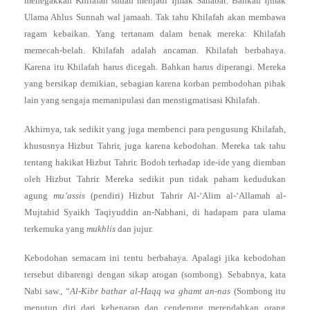
menegakkan Khilafah sudah menjadi Ijmak Sahabat. Bahkan Ijmak
Ulama Ahlus Sunnah wal jamaah. Tak tahu Khilafah akan membawa
ragam kebaikan. Yang tertanam dalam benak mereka: Khilafah
memecah-belah. Khilafah adalah ancaman. Khilafah berbahaya.
Karena itu Khilafah harus dicegah. Bahkan harus diperangi. Mereka
yang bersikap demikian, sebagian karena korban pembodohan pihak
lain yang sengaja memanipulasi dan menstigmatisasi Khilafah.
Akhirnya, tak sedikit yang juga membenci para pengusung Khilafah,
khususnya Hizbut Tahrir, juga karena kebodohan. Mereka tak tahu
tentang hakikat Hizbut Tahrir. Bodoh terhadap ide-ide yang diemban
oleh Hizbut Tahrir. Mereka sedikit pun tidak paham kedudukan
agung
mu’assis
(pendiri) Hizbut Tahrir Al-‘Alim al-‘Allamah al-
Mujtahid Syaikh Taqiyuddin an-Nabhani, di hadapam para ulama
terkemuka yang
mukhlis
dan jujur.
Kebodohan semacam ini tentu berbahaya. Apalagi jika kebodohan
tersebut dibarengi dengan sikap arogan (sombong). Sebabnya, kata
Nabi saw., “
Al-Kibr bathar al-Haqq wa ghamt an-nas
(Sombong itu
menutup diri dari kebenaran dan cenderung merendahkan orang