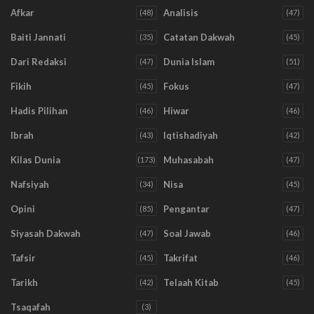
Afkar
Analisis
(48)
(47)
Baiti Jannati
Catatan Dakwah
(35)
(45)
Dari Redaksi
Dunia Islam
(47)
(51)
Fikih
Fokus
(45)
(47)
Hadis Pilihan
Hiwar
(46)
(46)
Ibrah
Iqtishadiyah
(43)
(42)
Kilas Dunia
Muhasabah
(173)
(47)
Nafsiyah
Nisa
(34)
(45)
Opini
Pengantar
(85)
(47)
Siyasah Dakwah
Soal Jawab
(47)
(46)
Tafsir
Takrifat
(45)
(46)
Tarikh
Telaah Kitab
(42)
(45)
Tsaqafah
(3)