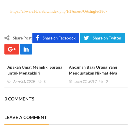
https://al-waie.id/arabic/index.php/HTAmeer/QAsingle/3867
Share Post
Share on Facebook
Share on Twitter
Apakah Umat Memiliki Sarana
Ancaman Bagi Orang Yang
untuk Mengakhiri
Mendustakan Nikmat-Nya
Pendudukan Palestina?
June 21, 2018
0
June 21, 2018
0
0 COMMENTS
LEAVE A COMMENT