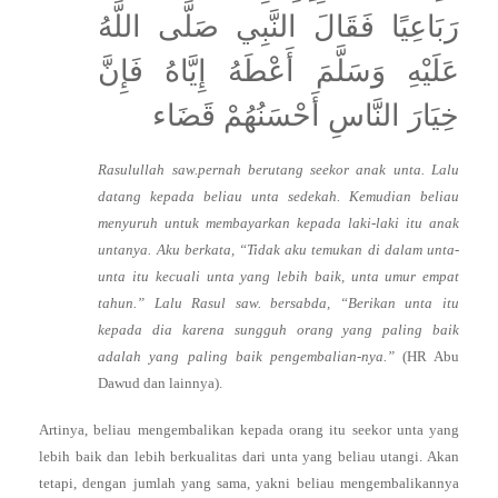
رَبَاعِيًا فَقَالَ النَّبِي صَلَّى اللَّهُ
عَلَيْهِ وَسَلَّمَ أَعْطَهُ إِيَّاهُ فَإِنَّ
خِيَارَ النَّاسِ أَحْسَنُهُمْ قَضَاء
Rasulullah saw.pernah berutang seekor anak unta. Lalu
datang kepada beliau unta sedekah. Kemudian beliau
menyuruh untuk membayarkan kepada laki-laki itu anak
untanya. Aku berkata, “Tidak aku temukan di dalam unta-
unta itu kecuali unta yang lebih baik, unta umur empat
tahun.” Lalu Rasul saw. bersabda, “Berikan unta itu
kepada dia karena sungguh orang yang paling baik
adalah yang paling baik pengembalian-nya.”
(HR Abu
Dawud dan lainnya).
Artinya, beliau mengembalikan kepada orang itu seekor unta yang
lebih baik dan lebih berkualitas dari unta yang beliau utangi. Akan
tetapi, dengan jumlah yang sama, yakni beliau mengembalikannya