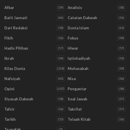
Afkar
Analisis
(59)
(58)
Baiti Jannati
Catatan Dakwah
(46)
(56)
Dari Redaksi
Dunia Islam
(58)
(63)
Fikih
Fokus
(56)
(58)
Hadis Pilihan
Hiwar
(57)
(57)
Ibrah
Iqtishadiyah
(54)
(53)
Kilas Dunia
Muhasabah
(218)
(58)
Nafsiyah
Nisa
(45)
(56)
Opini
Pengantar
(107)
(58)
Siyasah Dakwah
Soal Jawab
(58)
(57)
Tafsir
Takrifat
(56)
(57)
Tarikh
Telaah Kitab
(53)
(56)
Tsaqafah
(3)