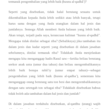
termasuk pengembalian yang lebih baik (husnu al-qadhâ’)?
Seperti yang disebutkan, tidak halal berutang sesuatu untuk
dikembalikan kepada Anda lebih sedikit atau lebih banyak, tetapi
harus sama dengan yang Anda utangkan dalam hal jenis dan
jumlahnya. Semoga Allah memberi Anda balasan yang lebih baik.
Akan tetapi, terjadi pada saya, kerancuan kalimat “husnu al-qadhâ”.
Mengapa tidak dinilai sebagai riba? (Sebaliknya) jika tambahan itu
dalam jenis dan kadar seperti yang disebutkan di dalam jawaban
sebelumnya, dinilai termasuk riba? Tidakkah Anda menjelaskan
mengapa kita menganggap hadis Rasul saw.—ketika beliau berutang
seekor anak unta (umur dua tahun) dan beliau mengembalikannya
lebih baik berupa rubâ’iy (umur empat tahun)—sebagai
pengembalian yang lebih baik (husnu al-qadha’), sementara kita
menganggap orang berutang satu ton besi dan mengeembalikannnya
dengan satu setengah ton sebagai riba? Tidakkah disebutkan bahwa
tidak boleh ada tambahan dalam hal jenis dan jumlah?
Di dalam jawaban terdahulu disebutkan, al-qardhu (utang) wajib