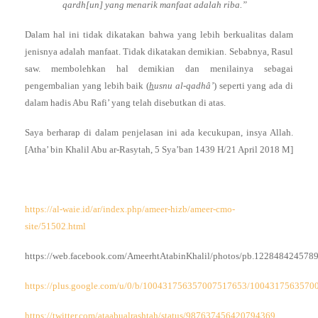
qardh[un] yang menarik manfaat adalah riba.”
Dalam hal ini tidak dikatakan bahwa yang lebih berkualitas dalam
jenisnya adalah manfaat. Tidak dikatakan demikian. Sebabnya, Rasul
saw. membolehkan hal demikian dan menilainya sebagai
pengembalian yang lebih baik (
h
usnu al-qadhâ’
) seperti yang ada di
dalam hadis Abu Rafi’ yang telah disebutkan di atas.
Saya berharap di dalam penjelasan ini ada kecukupan, insya Allah.
[Atha’ bin Khalil Abu ar-Rasytah, 5 Sya’ban 1439 H/21 April 2018 M]
https://al-waie.id/ar/index.php/ameer-hizb/ameer-cmo-
site/51502.html
https://web.facebook.com/AmeerhtAtabinKhalil/photos/pb.1228484245
https://plus.google.com/u/0/b/100431756357007517653/100431756357
https://twitter.com/ataabualrashtah/status/987637456420794369