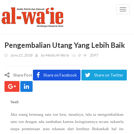
Toggl
navig
Pengembalian Utang Yang Lebih Baik
June 21, 2018
by
Media Al-Wa'ie
0
2097
Share Post
Share on Facebook
Share on Twitter
Soal:
Jika orang berutang satu ton besi, misalnya, lalu ia mengembalikan
satu ton dengan ada tambahan karena keinginannya secara sukarela
tanpa permintaan atau tekanan dari kreditur. Bukankah hal itu