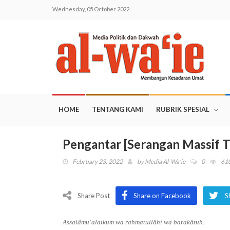
Wednesday, 05 October 2022
HOME
TENTANG KAMI
RUBRIK SPESIAL
Pengantar [Serangan Massif T
February 23, 2022
by
Media Al-Wa'ie
0
61
Share Post
Share on Facebook
S
Assalâmu‘alaikum wa rahmatullâhi wa barakâtuh
.