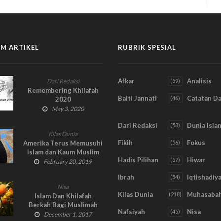
M ARTIKEL
RUBRIK SPESIAL
Afkar
Analisis
Dari Redaksi
(59)
Remembering Khilafah
Baiti Jannati
Catatan D
(46)
2020
May 3, 2020
Dari Redaksi
Dunia Isla
(58)
Kilas Dunia
Fikih
Fokus
Amerika Terus Memusuhi
(56)
Islam dan Kaum Muslim
Hadis Pilihan
Hiwar
(57)
February 20, 2019
Ibrah
Iqtishadiy
(54)
Nisa
Kilas Dunia
Muhasaba
(218)
Islam Dan Khilafah
Berkah Bagi Muslimah
Nafsiyah
Nisa
(45)
December 1, 2017