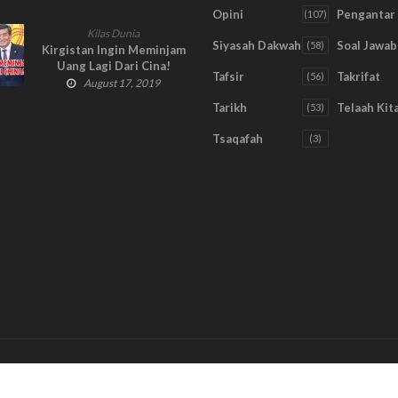
Opini
Pengantar
(107)
Kilas Dunia
Siyasah Dakwah
Soal Jawab
(58)
Kirgistan Ingin Meminjam
Uang Lagi Dari Cina!
Tafsir
Takrifat
(56)
August 17, 2019
Tarikh
Telaah Kit
(53)
Tsaqafah
(3)