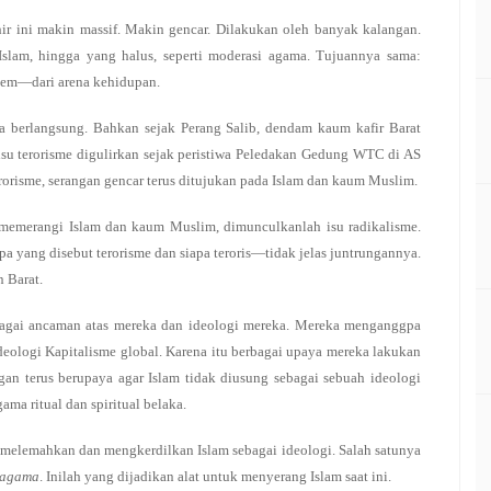
ir ini makin massif. Makin gencar. Dilakukan oleh banyak kalangan.
 Islam, hingga yang halus, seperti moderasi agama. Tujuannya sama:
stem—dari arena kehidupan.
a berlangsung. Bahkan sejak Perang Salib, dendam kaum kafir Barat
 isu terorisme digulirkan sejak peristiwa Peledakan Gedung WTC di AS
erorisme, serangan gencar terus ditujukan pada Islam dan kaum Muslim.
mememerangi Islam dan kaum Muslim, dimunculkanlah isu radikalisme.
a yang disebut terorisme dan siapa teroris—tidak jelas juntrungannya.
n Barat.
agai ancaman atas mereka dan ideologi mereka. Mereka menganggpa
deologi Kapitalisme global. Karena itu berbagai upaya mereka lakukan
n terus berupaya agar Islam tidak diusung sebagai sebuah ideologi
ma ritual dan spiritual belaka.
 melemahkan dan mengkerdilkan Islam sebagai ideologi. Salah satunya
 agama
. Inilah yang dijadikan alat untuk menyerang Islam saat ini.