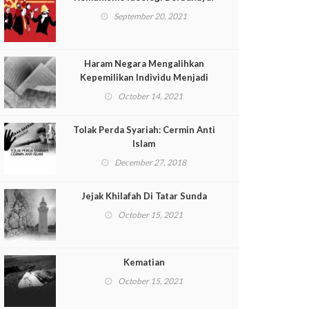
September 20, 2021
Haram Negara Mengalihkan
Kepemilikan Individu Menjadi
Milik Umum (Telaah Kitab Pasal
October 14, 2021
139 Muqaddimah al-Dustur)
Tolak Perda Syariah: Cermin Anti
Islam
December 27, 2018
Jejak Khilafah Di Tatar Sunda
October 15, 2021
Kematian
October 15, 2021