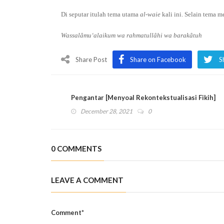
Di seputar itulah tema utama
al-waie
kali ini. Selain tema 
Wassalâmu‘alaikum wa rahmatullâhi wa barakâtuh
Share Post
Share on Facebook
S
Pengantar [Menyoal Rekontekstualisasi Fikih]
December 28, 2021
0
0 COMMENTS
LEAVE A COMMENT
Comment*