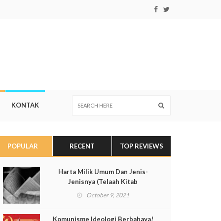
KONTAK
POPULAR
RECENT
TOP REVIEWS
Harta Milik Umum Dan Jenis-
Jenisnya (Telaah Kitab
Muqaddimah al-Dustur Pasal 137)
October 9, 2021
Komunisme Ideologi Berbahaya!