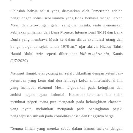
“Jelaslah bahwa solusi yang ditawarkan oleh Pemerintah adalah
pengulangan solusi sebelumnya yang tidak berhasil mengeluarkan
Mesir dari terowongan gelap yang dia masuki, yaitu meneruskan
kebijakan pinjaman dari Dana Moneter Internasional (IMF) dan Bank
Dunia yang membawa Mesir ke dalam siklus akumulasi utang dan
bunga berganda sejak tahun 1970-an,” ujar aktivis Hizbut Tahrir
Hamid Abdul Aziz seperti diberitakan
hizb-ut-tahrir.info
, Kamis
(2/7/2020).
Menurut Hamid, utang-utang ini selalu dikaitkan dengan ketentuan-
ketentuan yang keras dari dua lembaga kolonial internasional ini,
yang membuat ekonomi Mesir tergadaikan pada keinginan dan
ambisi negara-negara kolonial. Ketentuan-ketentuan itu tidak
membuat negeri mana pun mengarah pada kebangkitan ekonomi
yang nyata, melainkan mengarah pada peningkatan pajak,
penghapusan subsidi pada komoditas dasar, dan tingginya harga.
“Semua inilah yang mereka sebut dalam kamus mereka dengan