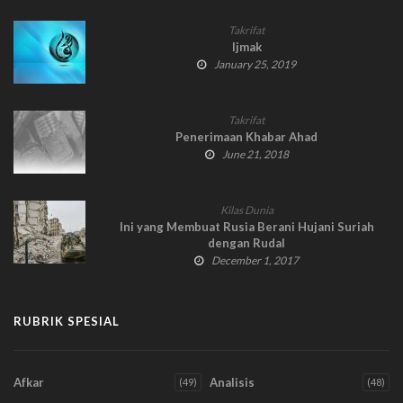
Takrifat
Ijmak
January 25, 2019
Takrifat
Penerimaan Khabar Ahad
June 21, 2018
Kilas Dunia
Ini yang Membuat Rusia Berani Hujani Suriah
dengan Rudal
December 1, 2017
RUBRIK SPESIAL
Afkar
Analisis
(49)
(48)