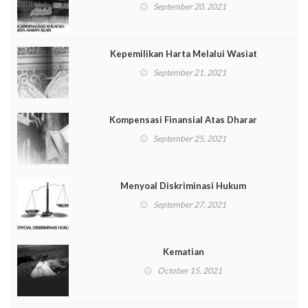
September 20, 2021
Kepemilikan Harta Melalui Wasiat
September 21, 2021
Kompensasi Finansial Atas Dharar
September 25, 2021
Menyoal Diskriminasi Hukum
September 27, 2021
Kematian
October 15, 2021