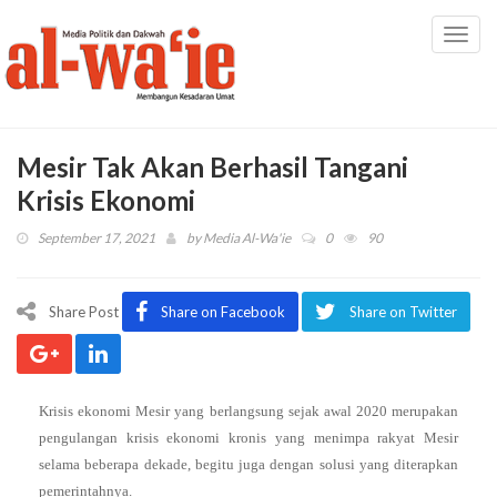
Toggl
navig
Mesir Tak Akan Berhasil Tangani
Krisis Ekonomi
September 17, 2021
by
Media Al-Wa'ie
0
90
Share Post
Share on Facebook
Share on Twitter
Krisis ekonomi Mesir yang berlangsung sejak awal 2020 merupakan
pengulangan krisis ekonomi kronis yang menimpa rakyat Mesir
selama beberapa dekade, begitu juga dengan solusi yang diterapkan
pemerintahnya.