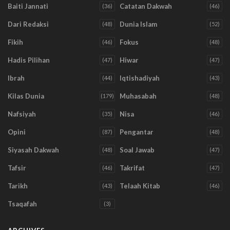
Baiti Jannati
Catatan Dakwah
(36)
(46)
Dari Redaksi
Dunia Islam
(48)
(52)
Fikih
Fokus
(46)
(48)
Hadis Pilihan
Hiwar
(47)
(47)
Ibrah
Iqtishadiyah
(44)
(43)
Kilas Dunia
Muhasabah
(179)
(48)
Nafsiyah
Nisa
(35)
(46)
Opini
Pengantar
(87)
(48)
Siyasah Dakwah
Soal Jawab
(48)
(47)
Tafsir
Takrifat
(46)
(47)
Tarikh
Telaah Kitab
(43)
(46)
Tsaqafah
(3)