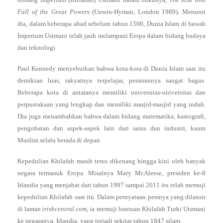
Fall of the Great Powers
(Unwin-Hyman, London 1989). Menurut
dia, dalam beberapa abad sebelum tahun 1500, Dunia Islam di bawah
Imperium Ustmani telah jauh melampaui Eropa dalam bidang budaya
dan teknologi.
Paul Kennedy menyebutkan bahwa kota-kota di Dunia Islam saat itu
demikian luas, rakyatnya terpelajar, perairannya sangat bagus.
Beberapa kota di antaranya memiliki universitas-universitas dan
perpustakaan yang lengkap dan memiliki masjid-masjid yang indah.
Dia juga menambahkan bahwa dalam bidang matematika, kastografi,
pengobatan dan aspek-aspek lain dari sains dan industri, kaum
Muslim selalu berada di depan.
Kepedulian Khilafah masih terus dikenang hingga kini oleh banyak
negara termasuk Eropa. Misalnya Mary McAleese, presiden ke-8
Irlandia yang menjabat dari tahun 1997 sampai 2011 itu telah memuji
kepedulian Khilafah saat itu. Dalam pernyataan persnya yang dilansir
di laman
irishcentral.com
, ia memuji bantuan Khilafah Turki Utsmani
ke negaranya, Irlandia, yang terjadi sekitar tahun 1847 silam.