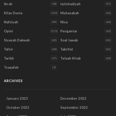
Ibrah
Iqtishadiyah
(58)
(57)
Kilas Dunia
Muhasabah
(232)
(62)
Nafsiyah
Nisa
(49)
(60)
Opini
Pengantar
(115)
(62)
Siyasah Dakwah
Soal Jawab
(62)
(61)
Tafsir
Takrifat
(60)
(61)
Tarikh
Telaah Kitab
(57)
(60)
Tsaqafah
(3)
ARCHIVES
January 2023
December 2022
October 2022
September 2022