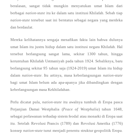
beralasan, sangat tidak mungkin menyatukan umat Islam dari
berbagai
nation-state
itu ke dalam satu institusi Khilafah. Sebab tiap
nation-state
tersebut saat ini berstatus sebagai negara yang merdeka
dan berdaulat.
Mereka kelihatannya sengaja menafikan fakta lain bahwa dulunya
umat Islam itu justru hidup dalam satu institusi negara Khilafah. Hal
tersebut berlangsung sangat lama, sekitar 1300 tahun, hingga
keruntuhan Khilafah Ustmaniyah pada tahun 1924. Sebaliknya, baru
berlangsung sekitar 95 tahun saja (1924-2019) umat Islam itu hidup
dalam
nation-state
. Itu artinya, masa keberlangsungan
nation-state
bagi umat Islam belum ada apa-apanya jika dibandingkan dengan
keberlangsungan masa Kekhilafahan.
Perlu dicatat pula,
nation-state
itu awalnya tumbuh di Eropa pasca
Perjanjian Damai Westphalia (
Peace of Westphalia
) tahun 1648,
sebagai perlawanan terhadap sistem feodal atau monarki di Eropa saat
itu. Setelah Revolusi Prancis (1789) dan Revolusi Amerika (1776)
konsep
nation-state
turut menjadi penentu struktur geopolitik Eropa.