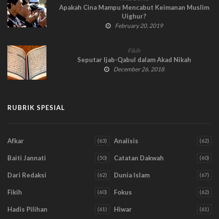
Apakah Cina Mampu Mencabut Keimanan Muslim
Uighur?
February 20, 2019
Fikih
Seputar Ijab-Qabul dalam Akad Nikah
December 26, 2018
RUBRIK SPESIAL
Afkar
Analisis
(63)
(62)
Baiti Jannati
Catatan Dakwah
(50)
(60)
Dari Redaksi
Dunia Islam
(62)
(67)
Fikih
Fokus
(60)
(62)
Hadis Pilihan
Hiwar
(61)
(61)