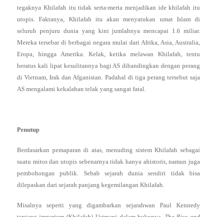
tegaknya Khilafah itu tidak serta-merta menjadikan ide khilafah itu
utopis. Faktanya, Khilafah itu akan menyatukan umat Islam di
seluruh penjuru dunia yang kini jumlahnya mencapai 1.6 miliar.
Mereka tersebar di berbagai negara mulai dari Afrika, Asia, Australia,
Eropa, hingga Amerika. Kelak, ketika melawan Khilafah, tentu
beratus kali lipat kesulitannya bagi AS dibandingkan dengan perang
di Vietnam, Irak dan Afganistan. Padahal di tiga perang tersebut saja
AS mengalami kekalahan telak yang sangat fatal.
Penutup
Berdasarkan pemaparan di atas, menuding sistem Khilafah sebagai
suatu mitos dan utopis sebenarnya tidak hanya ahistoris, namun juga
pembohongan publik. Sebab sejarah dunia sendiri tidak bisa
dilepaskan dari sejarah panjang kegemilangan Khilafah.
Misalnya seperti yang digambarkan sejarahwan Paul Kennedy
tentang imperium (Khilafah) Ustmani dalam bukunya,
The Rise and