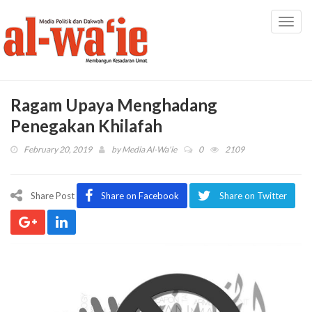
Toggl
navig
Ragam Upaya Menghadang
Penegakan Khilafah
February 20, 2019
by
Media Al-Wa'ie
0
2109
Share Post
Share on Facebook
Share on Twitter