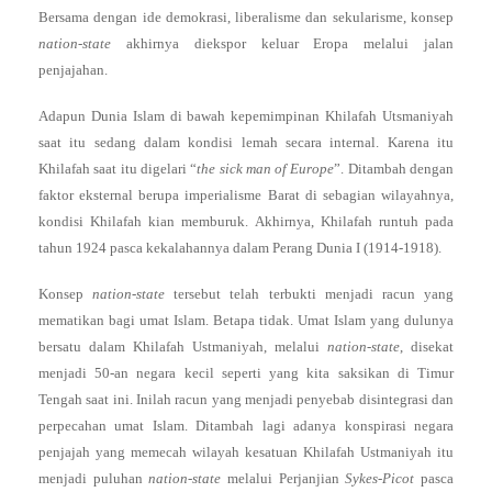
Bersama dengan ide demokrasi, liberalisme dan sekularisme, konsep
nation-state
akhirnya diekspor keluar Eropa melalui jalan
penjajahan.
Adapun Dunia Islam di bawah kepemimpinan Khilafah Utsmaniyah
saat itu sedang dalam kondisi lemah secara internal. Karena itu
Khilafah saat itu digelari “
the
sick man of Europe
”. Ditambah dengan
faktor eksternal berupa imperialisme Barat di sebagian wilayahnya,
kondisi Khilafah kian memburuk. Akhirnya, Khilafah runtuh pada
tahun 1924 pasca kekalahannya dalam Perang Dunia I (1914-1918).
Konsep
nation-state
tersebut telah terbukti menjadi racun yang
mematikan bagi umat Islam. Betapa tidak. Umat Islam yang dulunya
bersatu dalam Khilafah Ustmaniyah, melalui
nation-state
, disekat
menjadi 50-an negara kecil seperti yang kita saksikan di Timur
Tengah saat ini. Inilah racun yang menjadi penyebab disintegrasi dan
perpecahan umat Islam. Ditambah lagi adanya konspirasi negara
penjajah yang memecah wilayah kesatuan Khilafah Ustmaniyah itu
menjadi puluhan
nation-state
melalui Perjanjian
Sykes-Picot
pasca