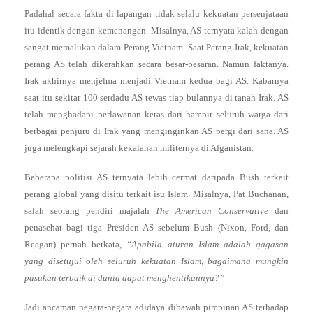
Padahal secara fakta di lapangan tidak selalu kekuatan persenjataan
itu identik dengan kemenangan. Misalnya, AS ternyata kalah dengan
sangat memalukan dalam Perang Vietnam. Saat Perang Irak, kekuatan
perang AS telah dikerahkan secara besar-besaran. Namun faktanya.
Irak akhirnya menjelma menjadi Vietnam kedua bagi AS. Kabarnya
saat itu sekitar 100 serdadu AS tewas tiap bulannya di tanah Irak. AS
telah menghadapi perlawanan keras dari hampir seluruh warga dari
berbagai penjuru di Irak yang menginginkan AS pergi dari sana. AS
juga melengkapi sejarah kekalahan militernya di Afganistan.
Beberapa politisi AS ternyata lebih cermat daripada Bush terkait
perang global yang disitu terkait isu Islam. Misalnya, Pat Buchanan,
salah seorang pendiri majalah
The American Conservative
dan
penasehat bagi tiga Presiden AS sebelum Bush (Nixon, Ford, dan
Reagan) pernah berkata,
“Apabila aturan Islam adalah gagasan
yang disetujui oleh seluruh kekuatan Islam, bagaimana mungkin
pasukan terbaik di dunia dapat menghentikannya?”
Jadi ancaman negara-negara adidaya dibawah pimpinan AS terhadap