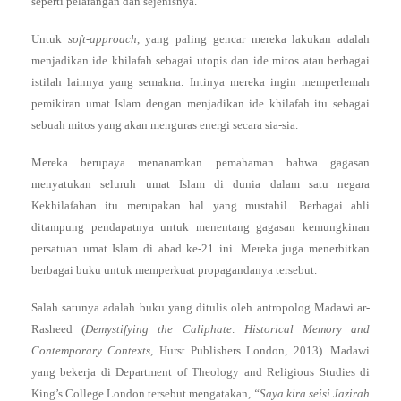
seperti pelarangan dan sejenisnya.
Untuk
soft-approach
, yang paling gencar mereka lakukan adalah
menjadikan ide khilafah sebagai utopis dan ide mitos atau berbagai
istilah lainnya yang semakna. Intinya mereka ingin memperlemah
pemikiran umat Islam dengan menjadikan ide khilafah itu sebagai
sebuah mitos yang akan menguras energi secara sia-sia.
Mereka berupaya menanamkan pemahaman bahwa gagasan
menyatukan seluruh umat Islam di dunia dalam satu negara
Kekhilafahan itu merupakan hal yang mustahil. Berbagai ahli
ditampung pendapatnya untuk menentang gagasan kemungkinan
persatuan umat Islam di abad ke-21 ini. Mereka juga menerbitkan
berbagai buku untuk memperkuat propagandanya tersebut.
Salah satunya adalah buku yang ditulis oleh antropolog Madawi ar-
Rasheed (
Demystifying the Caliphate: Historical Memory and
Contemporary Contexts
, Hurst Publishers London, 2013). Madawi
yang bekerja di Department of Theology and Religious Studies di
King’s College London tersebut mengatakan,
“Saya kira seisi Jazirah