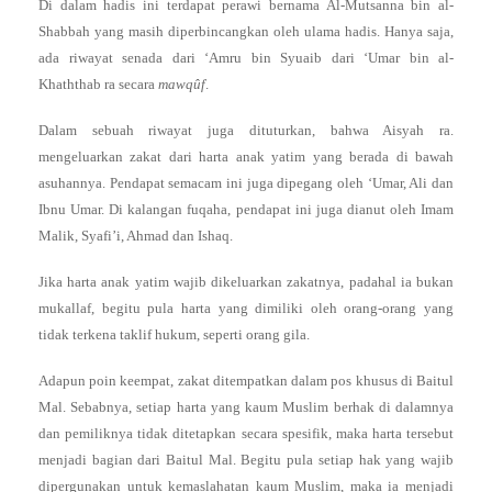
Di dalam hadis ini terdapat perawi bernama Al-Mutsanna bin al-
Shabbah yang masih diperbincangkan oleh ulama hadis. Hanya saja,
ada riwayat senada dari ‘Amru bin Syuaib dari ‘Umar bin al-
Khaththab ra secara
mawqûf
.
Dalam sebuah riwayat juga dituturkan, bahwa Aisyah ra.
mengeluarkan zakat dari harta anak yatim yang berada di bawah
asuhannya. Pendapat semacam ini juga dipegang oleh ‘Umar, Ali dan
Ibnu Umar. Di kalangan fuqaha, pendapat ini juga dianut oleh Imam
Malik, Syafi’i, Ahmad dan Ishaq.
Jika harta anak yatim wajib dikeluarkan zakatnya, padahal ia bukan
mukallaf, begitu pula harta yang dimiliki oleh orang-orang yang
tidak terkena taklif hukum, seperti orang gila.
Adapun poin keempat, zakat ditempatkan dalam pos khusus di Baitul
Mal. Sebabnya, setiap harta yang kaum Muslim berhak di dalamnya
dan pemiliknya tidak ditetapkan secara spesifik, maka harta tersebut
menjadi bagian dari Baitul Mal. Begitu pula setiap hak yang wajib
dipergunakan untuk kemaslahatan kaum Muslim, maka ia menjadi