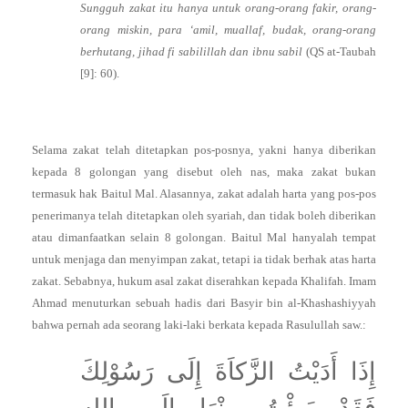
Sungguh zakat itu hanya untuk orang-orang fakir, orang-
orang miskin, para ‘amil, muallaf, budak, orang-orang
berhutang, jihad fi sabilillah dan ibnu sabil
(QS at-Taubah
[9]: 60).
Selama zakat telah ditetapkan pos-posnya, yakni hanya diberikan
kepada 8 golongan yang disebut oleh nas, maka zakat bukan
termasuk hak Baitul Mal. Alasannya, zakat adalah harta yang pos-pos
penerimanya telah ditetapkan oleh syariah, dan tidak boleh diberikan
atau dimanfaatkan selain 8 golongan. Baitul Mal hanyalah tempat
untuk menjaga dan menyimpan zakat, tetapi ia tidak berhak atas harta
zakat. Sebabnya, hukum asal zakat diserahkan kepada Khalifah. Imam
Ahmad menuturkan sebuah hadis dari Basyir bin al-Khashashiyyah
bahwa pernah ada seorang laki-laki berkata kepada Rasulullah saw.:
إِذَا أَدَيْتُ الزَّكاَةَ إِلَى رَسُوْلِكَ
فَقَدْ بَرِئْتُ مِنْهَا اِلَى اللهِ