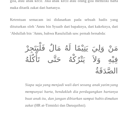
gila, atau anak kecil. Jika anak kecil atau orang gila memiliki harta
maka ditarik zakat dari hartanya.
Ketentuan semacam ini didasarkan pada sebuah hadis yang
dituturkan oleh ‘Amru bin Syuaib dari bapaknya, dari kakeknya, dari
‘Abdullah bin ‘Amru, bahwa Rasulullah saw. pernah bersabda:
مَنْ وَلِيَ يَتِيْمًا لَهُ مَالٌ فَلْيَتَجِرْ
فِيْهِ وَلاَ يَتْرُكْهُ حَتَّى تَأْكُلَهُ
الصَّدَقَةُ
Siapa saja yang menjadi wali dari seoang anak yatim yang
mempunyai harta, hendaklah dia perdagangkan hartanya
buat anak itu, dan jangan dibiarkan sampai habis dimakan
zakat
(HR at-Tirmidzi dan Daruquthni).