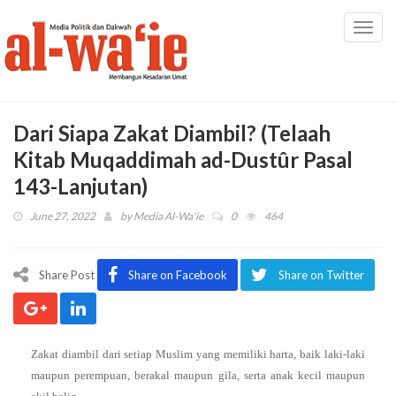
Toggl
navig
Dari Siapa Zakat Diambil? (Telaah
Kitab Muqaddimah ad-Dustûr Pasal
143-Lanjutan)
June 27, 2022
by
Media Al-Wa'ie
0
464
Share Post
Share on Facebook
Share on Twitter
Zakat diambil dari setiap Muslim yang memiliki harta, baik laki-laki
maupun perempuan, berakal maupun gila, serta anak kecil maupun