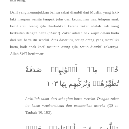
akil balig.
Dalil yang menunjukkan bahwa zakat diambil dari Muslim yang laki-
laki maupun wanita tampak jelas dari keumuman nas. Adapun anak
kecil atau orang gila disebabkan karena zakat adalah hak yang
berkaitan dengan harta (
al-mâl
). Zakat adalah hak wajib dalam harta
dari sisi harta itu sendiri. Atas dasar itu, setiap orang yang memiliki
harta, baik anak kecil maupun orang gila, wajib diambil zakatnya.
Allah SWT berfirman:
خُذۡ مِنۡ أَمۡوَٰلِهِمۡ صَدَقَةٗ
تُطَهِّرُهُمۡ وَتُزَكِّيهِم بِهَا ١٠٣
Ambillah zakat dari sebagian harta mereka. Dengan zakat
itu kamu membersihkan dan mensucikan mereka
(QS at-
Taubah [9]: 103).
وَٱلَّذِينَ فِيٓ أَمۡوَٰلِهِمۡ حَقّٞ