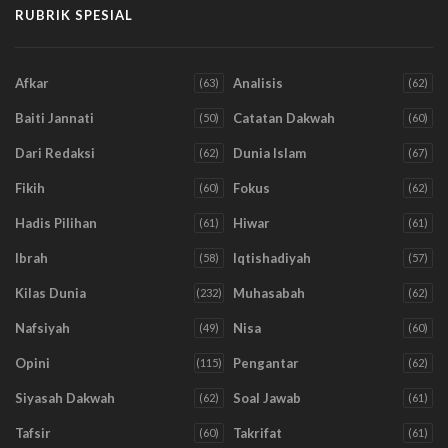
RUBRIK SPESIAL
Afkar
Analisis
(63)
(62)
Baiti Jannati
Catatan Dakwah
(50)
(60)
Dari Redaksi
Dunia Islam
(62)
(67)
Fikih
Fokus
(60)
(62)
Hadis Pilihan
Hiwar
(61)
(61)
Ibrah
Iqtishadiyah
(58)
(57)
Kilas Dunia
Muhasabah
(232)
(62)
Nafsiyah
Nisa
(49)
(60)
Opini
Pengantar
(115)
(62)
Siyasah Dakwah
Soal Jawab
(62)
(61)
Tafsir
Takrifat
(60)
(61)