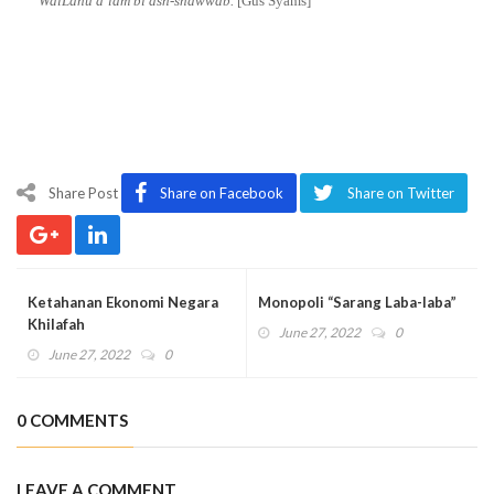
WalLâhu a’lam bi ash-shawwâb.
[Gus Syams]
Share Post
Share on Facebook
Share on Twitter
Ketahanan Ekonomi Negara
Monopoli “Sarang Laba-laba”
Khilafah
June 27, 2022
0
June 27, 2022
0
0 COMMENTS
LEAVE A COMMENT