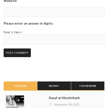
Webstie
Please enter an answer in digits:
four + ten =
POPULAR
RECENT
TOP REVIEWS
Kasyf al-Khuththath
November 28, 2021