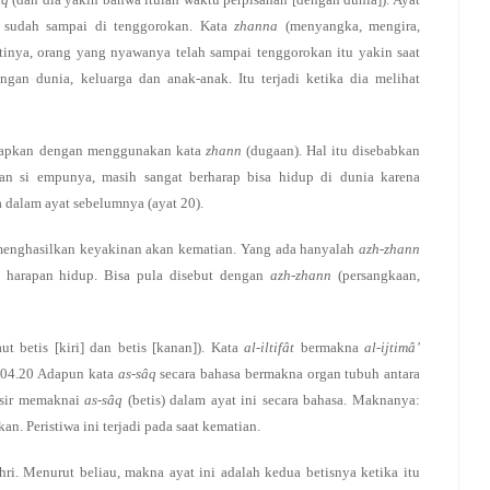
a sudah sampai di tenggorokan. Kata
zhanna
(menyangka, mengira,
tinya, orang yang nyawanya telah sampai tenggorokan itu yakin saat
engan dunia, keluarga dan anak-anak. Itu terjadi ketika dia melihat
gkapkan dengan menggunakan kata
zhann
(dugaan). Hal itu disebabkan
an si empunya, masih sangat berharap bisa hidup di dunia karena
 dalam ayat sebelumnya (ayat 20).
k menghasilkan keyakinan akan kematian. Yang ada hanyalah
azh-zhann
i harapan hidup. Bisa pula disebut dengan
azh-zhann
(persangkaan,
aut betis [kiri] dan betis [kanan]). Kata
al-iltifât
bermakna
al-ijtimâ’
 104.20 Adapun kata
as-sâq
secara bahasa bermakna organ tubuh antara
afsir memaknai
as-sâq
(betis) dalam ayat ini secara bahasa. Maknanya:
n. Peristiwa ini terjadi pada saat kematian.
ri. Menurut beliau, makna ayat ini adalah kedua betisnya ketika itu