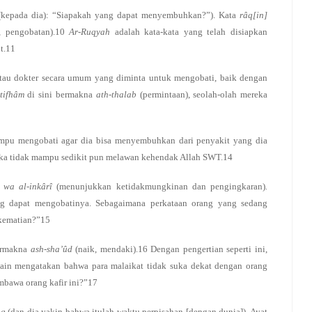
 (kepada dia): “Siapakah yang dapat menyembuhkan?”). Kata
râq[in]
i, pengobatan).10
Ar-Ruqyah
adalah kata-kata yang telah disiapkan
t.11
atau dokter secara umum yang diminta untuk mengobati, baik dengan
stifhâm
di sini bermakna
ath-thalab
(permintaan), seolah-olah mereka
ampu mengobati agar dia bisa menyembuhkan dari penyakit yang dia
eka tidak mampu sedikit pun melawan kehendak Allah SWT.14
d wa al-inkârî
(menunjukkan ketidakmungkinan dan pengingkaran)
.
ng dapat mengobatinya. Sebagaimana perkataan orang yang sedang
 kematian?”15
ermakna
ash-sha’ûd
(naik, mendaki).16 Dengan pengertian seperti ini,
lain mengatakan bahwa para malaikat tidak suka dekat dengan orang
mbawa orang kafir ini?”17
âq
(dan dia yakin bahwa itulah waktu perpisahan [dengan dunia]). Ayat