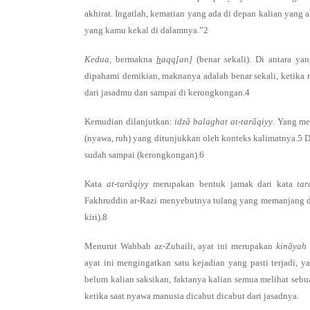
akhirat. Ingatlah, kematian yang ada di depan kalian yan
yang kamu kekal di dalamnya.”2
Kedua
, bermakna
h
aqq[an]
(benar sekali). Di antara ya
dipahami demikian, maknanya adalah benar sekali, ketika 
dari jasadmu dan sampai di kerongkongan.4
Kemudian dilanjutkan:
idzâ balaghat at-tarâqiyy
. Yang m
(nyawa, ruh) yang ditunjukkan oleh konteks kalimatnya.5 D
sudah sampai (kerongkongan).6
Kata
at-tarâqiyy
merupakan bentuk jamak dari kata
ta
Fakhruddin ar-Razi menyebutnya tulang yang memanjang dar
kiri).8
Menurut Wahbah az-Zuhaili, ayat ini merupakan
kinâyah
ayat ini mengingatkan satu kejadian yang pasti terjadi, 
belum kalian saksikan, faktanya kalian semua melihat seb
ketika saat nyawa manusia dicabut dicabut dari jasadnya.