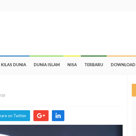
KILAS DUNIA
DUNIA ISLAM
NISA
TERBARU
DOWNLOAD
258
hare on Twitter