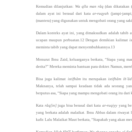
Kemudian dilanjutkan:
Wa qîla man râq
(dan dikatakan
dalam ayat ini berasal dari kata
ar-ruqyah
(jampi-jamp
(mantera) yang digunakan untuk mengobati orang yang saki
Dalam konteks ayat ini, yang dimaksudkan adalah tabib 
ucapan maupun perbuatan.12 Dengan demikian kalimat
i
meminta tabib yang dapat menyembuhkannya.13
Menurut Ibnu Zaid, keluarganya berkata, “Siapa yang m
derita?” Mereka meminta bantuan para dokter. Namun, mer
Bisa juga kalimat
istifhâm
itu merupakan
istifhâm ib’â
Maknanya, telah sampai keadaan tidak ada seorang ya
berputus asa, “Siapa yang mampu mengobati orang itu dari
Kata
râq[in]
juga bisa berasal dari kata
ar-ruqiyy
yang b
yang berkata adalah malaikat. Ibnu Abbas dalam riwayat 
kafir. Lalu Malaikat Maut berkata, “Siapakah yang akan me
Kemudian Allah SWT berfirman:
Wa zhanna annahu al-fir