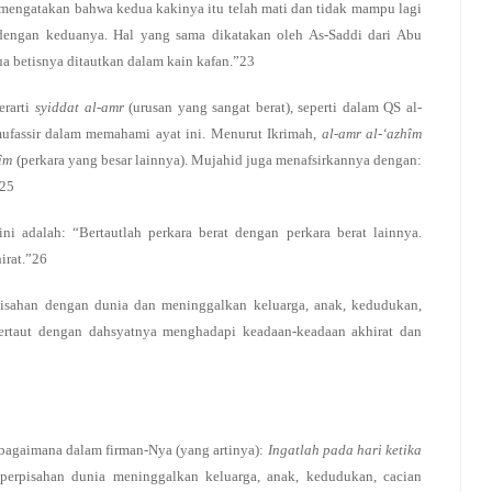
ga mengatakan bahwa kedua kakinya itu telah mati dan tidak mampu lagi
dengan keduanya. Hal yang sama dikatakan oleh As-Saddi dari Abu
ua betisnya ditautkan dalam kain kafan.”23
erarti
syiddat al-amr
(urusan yang sangat berat), seperti dalam QS al-
ufassir dalam memahami ayat ini. Menurut Ikrimah,
al-amr al-‘azhîm
hîm
(perkara yang besar lainnya). Mujahid juga menafsirkannya dengan:
.25
i adalah: “Bertautlah perkara berat dengan perkara berat lainnya.
irat.”26
pisahan dengan dunia dan meninggalkan keluarga, anak, kedudukan,
bertaut dengan dahsyatnya menghadapi keadaan-keadaan akhirat dan
bagaimana dalam firman-Nya (yang artinya):
Ingatlah pada hari ketika
perpisahan dunia meninggalkan keluarga, anak, kedudukan, cacian