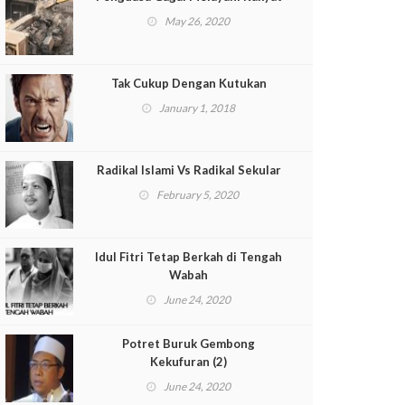
May 26, 2020
Tak Cukup Dengan Kutukan
January 1, 2018
Radikal Islami Vs Radikal Sekular
February 5, 2020
Idul Fitri Tetap Berkah di Tengah
Wabah
June 24, 2020
Potret Buruk Gembong
Kekufuran (2)
June 24, 2020