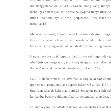
ini menggambarkan situasi kejiwaan orang yang ruhny
menduga) dalam ayat ini bermakna
ayqana
(meyakini). Ar
itulah tiba waktunya
al-firâq
(perpisahan). Perpisahan d
malaikat.18
Menarik dicermati,
al-yaqîn
atau keyakinan di sini diun
karena manusia, selama ruhnya masih berada dalam bad
kecintaannya yang amat dalam terhadap dunia, sebagaimana
Harapannya itu tidak terputus dari dirinya sehingga tida
al-ghâlib
(persangkaan yang kuat) dengan masih diserta
dugaan) sebagai
at-tahakkum
(ejekan, olok-olok).19
Lalu Allah berfirman:
Wa altaffati al-sâq bi al-sâq
(Bert
(pertemuan, pengumpulan), seperti dalam QS al-Isra’ [17]:
lutut dan telapak kaki atau betis.21 Sebagian para ahli t
ketika dua betisnya dikumpulkan, dipertemukan atau ditautka
Di antara yang menafsirkan demikian adalah Hasan al-Bash