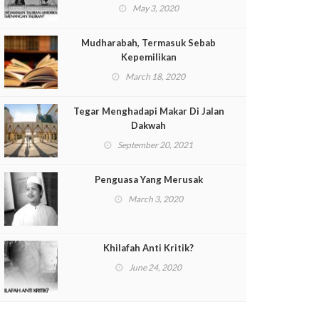
May 3, 2020
Mudharabah, Termasuk Sebab
Kepemilikan
March 18, 2020
Tegar Menghadapi Makar Di Jalan
Dakwah
September 20, 2021
Penguasa Yang Merusak
March 3, 2020
Khilafah Anti Kritik?
June 24, 2020