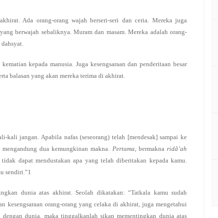
hirat. Ada orang-orang wajah berseri-seri dan ceria. Mereka juga
 yang berwajah sebaliknya. Muram dan masam. Mereka adalah orang-
 dahsyat.
kematian kepada manusia. Juga kesengsaraan dan penderitaan besar
rta balasan yang akan mereka terima di akhirat.
ali-kali jangan. Apabila nafas (seseorang) telah [mendesak] sampai ke
but mengandung dua kemungkinan makna.
Pertama
, bermakna
ridâ’ah
u tidak dapat mendustakan apa yang telah diberitakan kepada kamu.
u sendiri.”1
ngkan dunia atas akhirat. Seolah dikatakan: “Tatkala kamu sudah
n kesengsaraan orang-orang yang celaka di akhirat, juga mengetahui
n dengan dunia, maka tinggalkanlah sikap mementingkan dunia atas