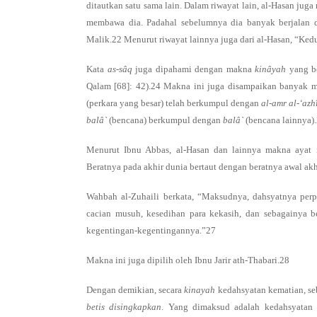
ditautkan satu sama lain. Dalam riwayat lain, al-Hasan ju
membawa dia. Padahal sebelumnya dia banyak berjalan 
Malik.22 Menurut riwayat lainnya juga dari al-Hasan, “Ked
Kata
as-sâq
juga dipahami dengan makna
kinâyah
yang b
Qalam [68]: 42).24 Makna ini juga disampaikan banyak m
(perkara yang besar) telah berkumpul dengan
al-amr al-‘az
balâ`
(bencana) berkumpul dengan
balâ`
(bencana lainnya)
Menurut Ibnu Abbas, al-Hasan dan lainnya makna ayat in
Beratnya pada akhir dunia bertaut dengan beratnya awal akh
Wahbah al-Zuhaili berkata, “Maksudnya, dahsyatnya per
cacian musuh, kesedihan para kekasih, dan sebagainya 
kegentingan-kegentingannya.”27
Makna ini juga dipilih oleh Ibnu Jarir ath-Thabari.28
Dengan demikian, secara
kinayah
kedahsyatan kematian, se
betis disingkapkan
. Yang dimaksud adalah kedahsyatan 