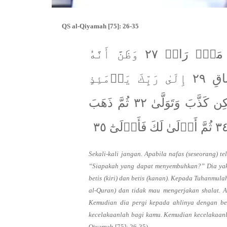
QS al-Qiyamah [75]: 26-35
كَلَّآ إِذَا بَلَغَتِ ٱلتَّرَاقِيَ ٢٦ وَقِيلَ مَنۡۜ رَاقٖ ٢٧ وَظَنَّ أَنَّهُ
ٱلۡفِرَاقُ ٢٨ وَٱلۡتَفَّتِ ٱلسَّاقُ بِٱلسَّاقِ ٢٩ إِلَىٰ رَبِّكَ يَوۡمَئِذٍ
ٱلۡمَسَاقُ ٣٠ فَلَا صَدَّقَ وَلَا صَلَّىٰ ٣١ وَلَٰكِن كَذَّبَ وَتَوَلَّىٰ ٣٢ ثُمَّ ذَهَبَ
Sekali-kali jangan. Apabila nafas (seseorang) 
“Siapakah yang dapat menyembuhkan?” Dia yaki
betis (kiri) dan betis (kanan). Kepada Tuhanmul
al-Quran) dan tidak mau mengerjakan shalat. Ak
Kemudian dia pergi kepada ahlinya dengan ber
kecelakaanlah bagi kamu. Kemudian kecelakaanl
Qiyamah [75]: 26-35).