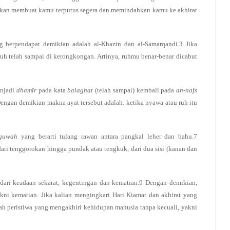
g akan membuat kamu terputus segera dan memindahkan kamu ke akhirat
ng berpendapat demikian adalah al-Khazin dan al-Samarqandi.3 Jika
ruh telah sampai di kerongkongan. Artinya, ruhmu benar-benar dicabut
enjadi
dhamîr
pada kata
balaghat
(telah sampai) kembali pada
an-nafs
engan demikian makna ayat tersebut adalah: ketika nyawa atau ruh itu
rquwah
yang berarti tulang rawan antara pangkal leher dan bahu.7
i tenggorokan hingga pundak atau tengkuk, dari dua sisi (kanan dan
dari keadaan sekarat, kegentingan dan kematian.9 Dengan demikian,
yakni kematian. Jika kalian mengingkari Hari Kiamat dan akhirat yang
uah peristiwa yang mengakhiri kehidupan manusia tanpa kecuali, yakni