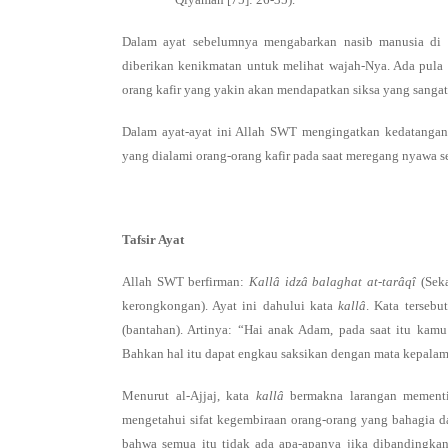
Dalam ayat sebelumnya mengabarkan nasib manusia di ak
diberikan kenikmatan untuk melihat wajah-Nya. Ada pula
orang kafir yang yakin akan mendapatkan siksa yang sangat
Dalam ayat-ayat ini Allah SWT mengingatkan kedatangan 
yang dialami orang-orang kafir pada saat meregang nyawa se
Tafsir Ayat
Allah SWT berfirman:
Kallâ idzâ balaghat at-tarâqî
(Sek
kerongkongan). Ayat ini dahului kata
kallâ
. Kata terse
(bantahan). Artinya: “Hai anak Adam, pada saat itu kam
Bahkan hal itu dapat engkau saksikan dengan mata kepalam
Menurut al-Ajjaj, kata
kallâ
bermakna larangan mementi
mengetahui sifat kegembiraan orang-orang yang bahagia da
bahwa semua itu tidak ada apa-apanya jika dibandingka