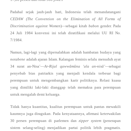
Padahal sejak jauh-jauh hari, Indonesia telah menandatangani
CEDAW (The Convention on the Elimination of All Forms of
Discrimination against Women
)—sebagai kitab
babon
gender. Pada
24 Juli 1984 konvensi ini telah diratifikasi melalui UU RI No.
7/1984.
Namun, lagi-lagi yang dipersalahkan adalah hambatan budaya yang
notabene
adalah ajaran Islam. Kalangan feminis selalu menuduh ayat
34 surat an-Nisa’—
Ar-Rijal qawwâmûna ‘ala an-nisâ’
—sebagai
penyebab bias patriarkis yang menjadi kendala terbesar bagi
perempuan untuk mengembangkan karir politiknya. Relasi kuasa
yang dimiliki laki-laki dianggap telah memaksa para perempuan
untuk mengalah demi keluarga.
Tidak hanya kuantitas, kualitas perempuan untuk pantas mewakili
kaumnya juga diragukan. Pada kenyataannya, afirmasi keterwakilan
30 persen perempuan di parlemen dan
zipper system
(penerapan
sistem selang-seling) menjadikan partai politik lebih pragmatis.