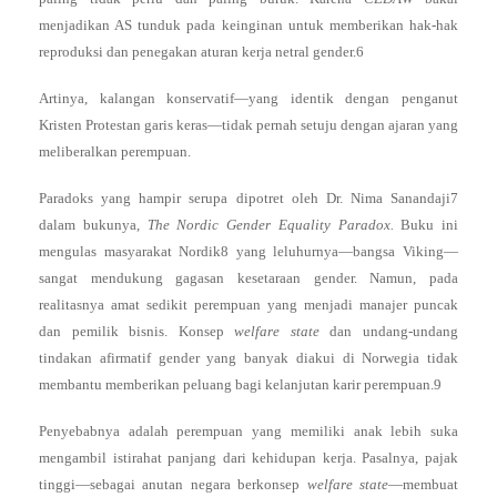
menjadikan AS tunduk pada keinginan untuk memberikan hak-hak
reproduksi dan penegakan aturan kerja netral gender.6
Artinya, kalangan konservatif—yang identik dengan penganut
Kristen Protestan garis keras—tidak pernah setuju dengan ajaran yang
meliberalkan perempuan.
Paradoks yang hampir serupa dipotret oleh Dr. Nima Sanandaji7
dalam bukunya,
The Nordic Gender Equality Paradox.
Buku ini
mengulas masyarakat Nordik8 yang leluhurnya—bangsa Viking—
sangat mendukung gagasan kesetaraan gender. Namun, pada
realitasnya amat sedikit perempuan yang menjadi manajer puncak
dan pemilik bisnis. Konsep
welfare state
dan undang-undang
tindakan afirmatif gender yang banyak diakui di Norwegia tidak
membantu memberikan peluang bagi kelanjutan karir perempuan.9
Penyebabnya adalah perempuan yang memiliki anak lebih suka
mengambil istirahat panjang dari kehidupan kerja. Pasalnya, pajak
tinggi—sebagai anutan negara berkonsep
welfare state
—membuat