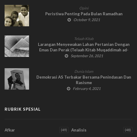
Opini
Peristiwa Penting Pada Bulan Ramadhan
October 9, 2021
Telaah Kitab
Larangan Menyewakan Lahan Pertanian Dengan
Emas Dan Perak (Telaah Kitab Muqaddimah ad-
Dustur Pasal 135-Lanjutan)
September 26, 2021
Dunia Islam
Demokrasi AS Terbakar Bersama Penindasan Dan
Rasisme
February 4, 2021
RUBRIK SPESIAL
Afkar
Analisis
(49)
(48)