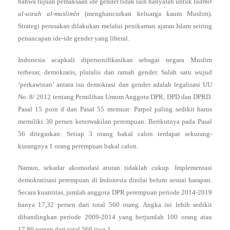
bahwa tujuan pemaksaan ide gender tidak lain hanyalah untuk
tadmîr
al-usrah al
-
muslimîn
(menghancurkan keluarga kaum Muslim).
Strategi perusakan dilakukan melalui penikaman ajaran Islam seiring
penancapan ide-ide gender yang liberal.
Indonesia acapkali dipersonifikasikan sebagai negara Muslim
terbesar, demokratis, pluralis dan ramah gender. Salah satu wujud
‘perkawinan’ antara isu demokrasi dan gender adalah legalisasi UU
No. 8/ 2012 tentang Pemilihan Umum Anggota DPR, DPD dan DPRD.
Pasal 15 poin d dan Pasal 55 memuat: Parpol paling sedikit harus
memiliki 30 persen keterwakilan perempuan. Berikutnya pada Pasal
56 ditegaskan: Setiap 3 orang bakal calon terdapat sekurang-
kurangnya 1 orang perempuan bakal calon.
Namun, sekadar akomodasi aturan tidaklah cukup. Implementasi
demokratisasi perempuan di Indonesia dinilai belum sesuai harapan.
Secara kuantitas, jumlah anggota DPR perempuan periode 2014-2019
hanya 17,32 persen dari total 560 orang. Angka ini lebih sedikit
dibandingkan periode 2009-2014 yang berjumlah 100 orang atau
17,86 persen dari total 560 jiwa.1