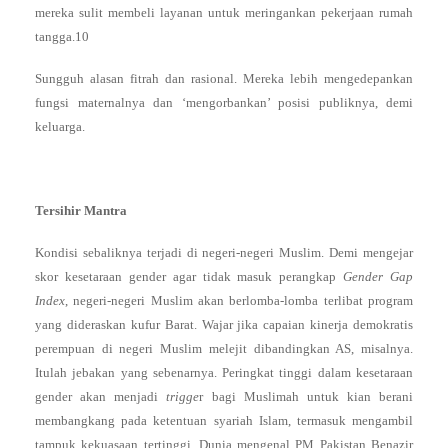
mereka sulit membeli layanan untuk meringankan pekerjaan rumah
tangga.10
Sungguh alasan fitrah dan rasional. Mereka lebih mengedepankan
fungsi maternalnya dan ‘mengorbankan’ posisi publiknya, demi
keluarga.
Tersihir Mantra
Kondisi sebaliknya terjadi di negeri-negeri Muslim. Demi mengejar
skor kesetaraan gender agar tidak masuk perangkap
Gender Gap
Index
, negeri-negeri Muslim akan berlomba-lomba terlibat program
yang dideraskan kufur Barat. Wajar jika capaian kinerja demokratis
perempuan di negeri Muslim melejit dibandingkan AS, misalnya.
Itulah jebakan yang sebenarnya. Peringkat tinggi dalam kesetaraan
gender akan menjadi
trigge
r bagi Muslimah untuk kian berani
membangkang pada ketentuan syariah Islam, termasuk mengambil
tampuk kekuasaan tertinggi. Dunia mengenal PM Pakistan Benazir