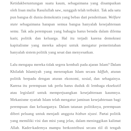
Ketidakberuntungan suatu kaum, sebagaimana yang disampaikan
oleh lisan mulia Rasulullah saw., sungguh telah terbukti. Tak ada satu
pun bangsa di dunia demokratis yang bebas dari penderitaan.
Welfare
state
sebagaimana harapan semua bangsa hanyalah kesejahteraan
semu. Tak ada perempuan yang bahagia harus berada dalam dilema
karir, politik dan keluarga. Hal itu terjadi karena demokrasi
kapitalisme yang mereka adopsi untuk mengatur pemerintahan
hanyalah sistem politik yang sesat dan menyesatkan.
Lalu mengapa mereka tidak segera kembali pada ajaran Islam? Dalam
Khilafah Islamiyah yang menerapkan Islam secara
kâffah
, aturan
politik berpadu dengan aturan ekonomi, sosial, dan sebagainya.
Karena itu perempuan tak perlu harus duduk di lembaga eksekutif
atau legislatif untuk memperjuangkan kesejahteraan kaumnya.
Mekanisme syariah Islam telah mengatur jaminan kesejahteraan bagi
perempuan dan keluarganya. Dalam tatanan politiknya, perempuan
diberi peluang untuk menjadi anggota
hizbun siyasi
. Partai politik
yang memiliki visi dan misi yang jelas, dalam meninggikan kalimat
Allah. Kader-kadernya mampu berkontribusi secara riil di tengah