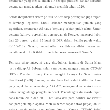
perempuan yang mencalonkan diri sebagai presiden bahkan sebelum
perempuan mendapatkan hak untuk memilih tahun 1920.4
Ketidakberpihakan sistem politik AS terhadap perempuan juga terjadi
di lembaga legislatif. Untuk sekadar mendapatkan jumlah yang
signifikan, perempuan AS harus ‘berjuang’ sekian puluh tahun. Untuk
pertama kalinya perwakilan perempuan di Kongres mencapai lebih
dari 20 persen, yakni 95 kursi di DPR dalam Pemilu paruh waktu
(6/11/2018). Namun, keberhasilan kandidat-kandidat perempuan
meraih kursi di DPR tidak diikuti oleh rekan mereka di Senat.5
Ternyata sikap misogini yang dituduhkan feminis di Dunia Islam
justru diidap AS. Sebagai salah satu penandatangan pertama
CEDAW
(1979), Presiden Jimmy Carter mengirimkannya ke Senat untuk
diratifikasi (1980). Namun, Senator Jesse Helms dari California Utara,
yang sejak lama menentang
CEDAW
, menggunakan senioritasnya
untuk menghalangi pengakuan Senat. Penentangan itu masih terjadi
pada tahun 2002 dan 2010. Terutama dari para politisi konservatif
dan para pemimpin agama. Mereka berpendapat bahwa perjanjian itu
paling tidak perlu dan paling buruk. Karena
CEDAW
bakal