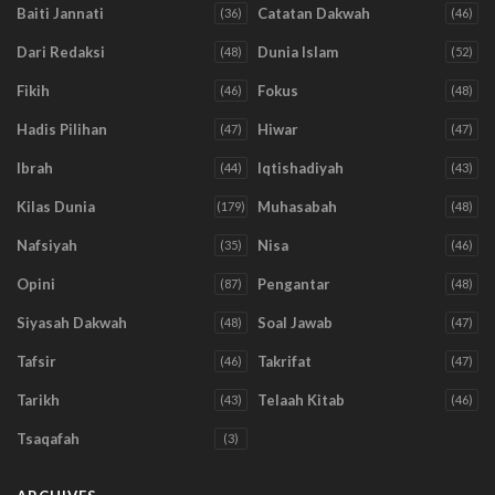
Baiti Jannati
Catatan Dakwah
(36)
(46)
Dari Redaksi
Dunia Islam
(48)
(52)
Fikih
Fokus
(46)
(48)
Hadis Pilihan
Hiwar
(47)
(47)
Ibrah
Iqtishadiyah
(44)
(43)
Kilas Dunia
Muhasabah
(179)
(48)
Nafsiyah
Nisa
(35)
(46)
Opini
Pengantar
(87)
(48)
Siyasah Dakwah
Soal Jawab
(48)
(47)
Tafsir
Takrifat
(46)
(47)
Tarikh
Telaah Kitab
(43)
(46)
Tsaqafah
(3)