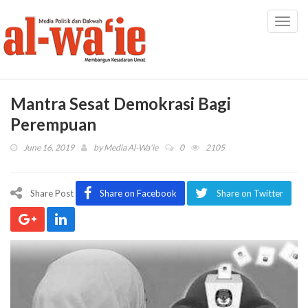
Toggl
navig
Mantra Sesat Demokrasi Bagi
Perempuan
June 16, 2019
by
Media Al-Wa'ie
0
2105
Share Post
Share on Facebook
Share on Twitter