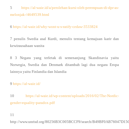
5
https://al-waie.id/a/perolehan-kursi-oleh-perempuan-di-dpr-as-
melonjak-/4649539.html
6
https://al-waie.id/why-wont-u-s-ratify-cedaw-3533824
7 penulis Swedia asal Kurdi, menulis tentang kemajuan karir dan
kewirausahaan wanita
8 3 Negara yang terletak di semenanjung Skandinavia yaitu
Norwegia, Swedia dan Denmark ditambah lagi dua negara Eropa
lainnya yaitu Finlandia dan Islandia
9
https://al-waie.id/
10
https://al-waie.id/wp-content/uploads/2016/02/The-Nordic-
gender-equality-paradox.pdf
11
http://www.unrisd.org/80256B3C005BCCF9/search/B49BF0AB76047D1