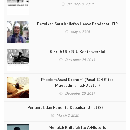
January 25, 2019
Betulkah Satu Khilafah Hanya Pendapat HT?
May 4, 2018
Kisruh UU/RUU Kontroversial
December 26, 2019
Problem Asasi Ekonomi (Pasal 124 Kitab
Muqaddimah ad-Dustûr)
December 28, 2019
Penunjuk dan Penentu Kebaikan Umat (2)
March 3, 2020
Menolak Khilafah Itu A-Historis