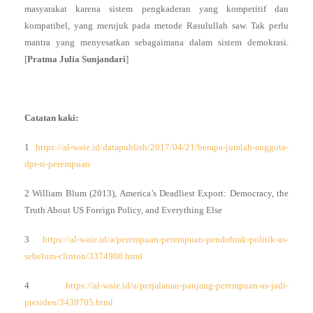
masyarakat karena sistem pengkaderan yang kompetitif dan
kompatibel, yang merujuk pada metode Rasulullah saw. Tak perlu
mantra yang menyesatkan sebagaimana dalam sistem demokrasi.
[
Pratma Julia Sunjandari
]
Catatan kaki:
1
https://al-waie.id/datapublish/2017/04/21/berapa-jumlah-anggota-
dpr-ri-perempuan
2 William Blum (2013), America’s Deadliest Export: Democracy, the
Truth About US Foreign Policy, and Everything Else
3
https://al-waie.id/a/perempuan-perempuan-pendobrak-politik-as-
sebelum-clinton/3374908.html
4
https://al-waie.id/a/perjalanan-panjang-perempuan-as-jadi-
presiden/3439705.html