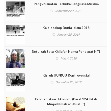
Pengkhianatan Terbuka Penguasa Muslim
September 20, 2021
Kaleidoskop Dunia Islam 2018
January 25, 2019
Betulkah Satu Khilafah Hanya Pendapat HT?
May 4, 2018
Kisruh UU/RUU Kontroversial
December 26, 2019
Problem Asasi Ekonomi (Pasal 124 Kitab
Muqaddimah ad-Dustûr)
December 28, 2019