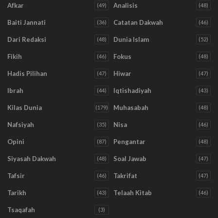
Afkar
Analisis
(49)
(48)
Baiti Jannati
Catatan Dakwah
(36)
(46)
Dari Redaksi
Dunia Islam
(48)
(52)
Fikih
Fokus
(46)
(48)
Hadis Pilihan
Hiwar
(47)
(47)
Ibrah
Iqtishadiyah
(44)
(43)
Kilas Dunia
Muhasabah
(179)
(48)
Nafsiyah
Nisa
(35)
(46)
Opini
Pengantar
(87)
(48)
Siyasah Dakwah
Soal Jawab
(48)
(47)
Tafsir
Takrifat
(46)
(47)
Tarikh
Telaah Kitab
(43)
(46)
Tsaqafah
(3)