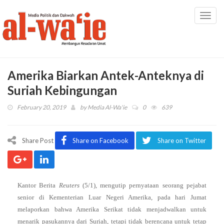
Toggl
navig
Amerika Biarkan Antek-Anteknya di
Suriah Kebingungan
February 20, 2019
by
Media Al-Wa'ie
0
639
Share Post
Share on Facebook
Share on Twitter
Kantor Berita
Reuters
(5/1), mengutip pernyataan seorang pejabat
senior di Kementerian Luar Negeri Amerika, pada hari Jumat
melaporkan bahwa Amerika Serikat tidak menjadwalkan untuk
menarik pasukannya dari Suriah, tetapi tidak berencana untuk tetap